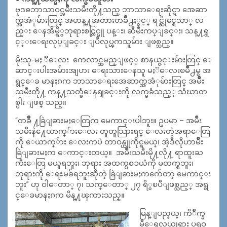
ဗုဒၶဘာသာဝင္အမ်ိဳးသမီးတို႔သည္ ဘာသာေရးဆိုင္ရာ အေဆာ
က္အအံုမ်ားတြင္ အဟန္႔အတားတခ်ဳိ႕ႏွင့္ ရင္ဆိုင္ရေသာ္ လ
ည္း ေနအိမ္ရိွဘုရားစင္တြင္မူ ပန္း၊ ဆီမီးကပ္ျခင္း၊ သန္႔ရွ
င္္းေရးလုပ္ျခင္း ျပဳလုပ္ၾကသူမ်ား ျဖစ္သည္။
မိုးသု-မႏ ၱေလး ကေလာင္အမည္ျဖင့္ စာနယ္ဇင္းမ်ားတြင္ ေ
ဆာင္းပါးအမ်ားအျပား ေရးသားေနသူ မႏၱေလးၿမိဳ႕မွ အ
ရွင္ေခ မာနႏၵက ဘာသာေရးအေဆာက္အအံုမ်ားတြင္ အမ်ဳိး
သမီးတို႔ ကန္႔သတ္ခံေနရျခင္းကို လက္မခံသည့္ သံဃာတ
စ္ပါး ျဖစ္ သည္။
“တခ်ိဳ ႔ခြဲျခားမႈေတြက မေကာင္းပါဘူး။ ဥပမာ – အမ်ိဳး
သမီးနဲ႔ေယာက္်ားေလး တူတူသြားရင္ ေလးတဲ့အရာေတြ
ကို ေယာက္်ား ေလးကပဲ တာဝန္ယူကိုင္ရမယ္၊ အဲ့ဒီလိုဟာမ်ိဳး
ခြဲျခားမႈက ေကာင္းတယ္။ အမ်ိဳးသမီးမို႔လို႔ ရာထူးႀ
ကီးေတြ မယူရဘူး၊ ဘုရား အထက္ပစၥယံကို မတက္ရဘူး၊
ဘုရားကို ေရႊမခ်ရဘူးဆိုတဲ့ ခြဲျခားမႈကက်ေတာ့ မေကာင္း
ဘူး” ဟု ဝါေတာ္ ၇၊ သက္ေတာ္ ၂၇ ရိွၿပီျဖစ္သည့္ အရွ
င္ေခမာနႏၵက မိန္႔ၾကားသည္။
မြန္ျပည္နယ္၊ ကိ်ဳက္ခ
မီေရလယ္ဘုရား ပရဝု