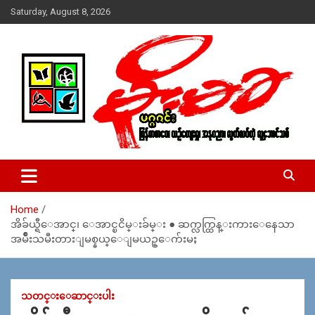
Skip
Saturday, August 8, 2026
to
content
USA – editors @ moemaka.net ((510) 854-6501)။ ရန္ကုန္ ဆက္သြ
MoeMaKa Burmese News &
ယ္ေရး – အမွတ္ ၂၅၄၊ ပထပ္၊ လမ္း ၄၀၊ ေက်ာက္တံတား၊ ရန္ကုန္။
Media
(ဖုုံး – ၀၉ ၂၅၂ ၂၄၉ ၀၉၄ ၊ ၀၉ ၄၂၁ ၇၄၃ ၇၅၃ ၊ ၀၉ ၅၀၄ ၁၀ ၅၈) ျ
ဖန္႔ခ်ိေရး – ဆိပ္ကမ္းသာစာေပ – အမွတ္ ၁၃ / ၃၈ လမ္း။ ပလာ
Home
ဇာေစ်းသစ္ ။ ၀၉ ၇၈၆၈၃၇ ၃၀၅ / ၀၉ ၉၆၃၆၉၉၈၃၄
အိခ်ယ္ရီေအာင္၊ ေအာင္ၿငိမ္းခ်မ္း ● ဆက္လက္ထြန္းကားေနေသာ
အမ်ဳိးသမီးတားျမစ္နယ္ေျမယဥ္ေက်းမႈ
သတင္းေဆာင္းပါး