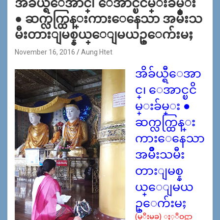
အိခ်ယ္ရီေအာင္၊ ေအာင္ၿငိမ္းခ်မ္း
● ဆက္လက္ထြန္းကားေနေသာ အမ်ဳိးသ
မီးတားျမစ္နယ္ေျမယဥ္ေက်းမႈ
November 16, 2016
Aung Htet
အိခ်ယ္ရီေအာ
င္၊ ေအာင္ၿငိ
မ္းခ်မ္း ●
ဆက္လက္ထြန္း
ကားေနေသာ
အမ်ဳိးသမီး
တားျမစ္န
ယ္ေျမယ
ဥ္ေက်းမႈ
(မုိးမခ) ႏုိဝင္ဘာ