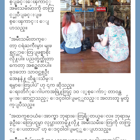
စ္ျခင္းေၾကာင့္
အမ်ိဳးသမီးမ်ားကို တက္ခြ
င့္မျပဳျခင္းျဖ
စ္ေၾကာင္း ေျ
ပာသည္။
“အမ်ိဳးသမီးတက္ေ
တာ့ ငရဲႀကီးမွာ၊ မျဖ
စ္သင့္တာေတြျဖစ္မွာစိုး
လို႔ပါ။ ပညတ္ခ်က္ဆိုတာ
ကေတာ့ အစဥ္အလာပါ။
ဗုဒၶဘာ သာဝင္တစ္ဦး
အေနနဲ႔ ထိန္းသိမ္း
ရမွာေတြပါပဲ” ဟု ၎က ဆိုသည္။
ေရႊတိဂံုေဂါပကအဖြဲ႔တြင္ ၁ဝ ႏွစ္ေက်ာ္ တာဝန္ထ
မ္းေဆာင္လာသည့္ ေဒၚဝါဝါျမင့္ကလည္း အလားတူ မွတ္ခ်
က္ျပဳသည္။
“အထက္ပစၥယံေအာက္မွာ ဘုရားေတြရိွတယ္ေလ။ ဘုရားမု
ခ္ဦးေတြေပၚမွာ လုပ္ထားတာမို႔လို႔ အမ်ိဳးသမီးေတြကို တက္ခြ
င့္မ ေပးတာပါ” ဟု ေဒၚဝါဝါျမင့္က ေျပာသည္။