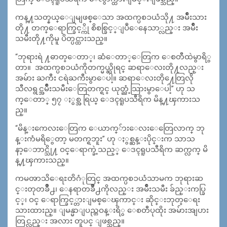
ကန္႔သတ္နယ္ေျမျဖစ္ေသာ အထက္ပစၥယံသို႔ အမ်ဳိးသား
တို႔ တက္ေရာက္ခြင့္ကို စိစစ္ခြင့္ျပဳေနေသာ္လည္း အမ်ဳိး
သမီးတို႔ကိုမူ ပိတ္ပင္ထားသည္။
“ဘုရားရဲ ႔ဓာတ္ေတာ္၊ ဆံေတာ္ေတြက ေစတီထဲမွာရိွ
တာ။ အထက္ပစၥယံကိုတက္မယ္ဆိုရင္ ဆရာေလးတို႔လည္း
အမ်ား ႀကီး ငရဲႀကီးမွာေပါ့။ ဆရာေလးတို႔ေတြလို
သီလရွင္အမ်ိဳးသမီးေတြတက္ရင္ ယုတ္ညံ့သြားမွာေပါ့” ဟု သ
က္ေတာ္ ၅၇ ႏွစ္အ ရြယ္ ေဒၚရူပသီရိက မိန္႔ၾကားသ
ည္။
“မိန္းကေလးေတြက ေယာက္်ားေလးေတြေလာက္ ဘု
န္းကံမရိွေတာ့ မတက္ရဘူး” ဟု ႏွစ္ဆန္းပိုင္းက သာသ
နာ့ေဘာင္သို႔ ဝင္ေရာက္ခဲ့သည့္ ေဒၚရူပသီရိက ဆက္လက္ မိ
န္႔ၾကားသည္။
ကမၻာသိေရႊတိဂံုတြင္ အထက္ပစၥယံသာမက ဘုရားဆ
င္းတုတခ်ဳိ႕၊ ေနရာတခ်ဳိ႕ကိုလည္း အမ်ဳိးသမီး ခ်ည္းကပ္ခြ
င့္၊ ဝင္ ေရာက္ခြင့္တားျမစ္ေၾကာင္း ဆိုင္းဘုတ္ေရး
သားထားည္။ ျမန္မာျပည္တဝန္းရိွ ေစတီပုထိုး အမ်ားအျပား
တြင္လည္း အလား တူပင္ ျဖစ္သည္။