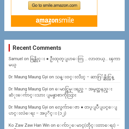
Recent Comments
Samuel
on
ခြန္ဆိုင္း ● ဦးထုတ္ျပာေတြ … လာတယ္… ၾကာ
မယ္
Dr. Maung Maung Gyi
on
သန္း၀င္းလိႈင္ – ဆာဂြ်န္ဆိုင္မြန္
Dr. Maung Maung Gyi
on
ေမာင္စြမ္းရည္ – အမွတ္အနည္း
ဆံုးေက်ာင္းသား ျမန္မာစာကိုသြား
Dr. Maung Maung Gyi
on
လွေက်ာေဇာ ● တပ္ျပဳျပင္ေျ
ပာင္းလဲေရး – အပုိင္း (၁၂)
Ko Zaw Zaw Han Win
on
ေက်ာ္ေမာင္(တိုင္းတာေရး) –