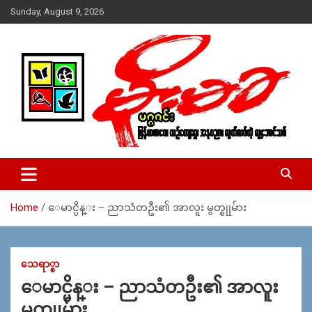
Skip
Sunday, August 9, 2026
to
content
USA – editors @ moemaka.net ((510) 854-6501)။ ရန္ကုန္ ဆက္သြ
MoeMaKa Burmese News &
ယ္ေရး – အမွတ္ ၂၅၄၊ ပထပ္၊ လမ္း ၄၀၊ ေက်ာက္တံတား၊ ရန္ကုန္။
Media
(ဖုုံး – ၀၉ ၂၅၂ ၂၄၉ ၀၉၄ ၊ ၀၉ ၄၂၁ ၇၄၃ ၇၅၃ ၊ ၀၉ ၅၀၄ ၁၀ ၅၈) ျ
ဖန္႔ခ်ိေရး – ဆိပ္ကမ္းသာစာေပ – အမွတ္ ၁၃ / ၃၈ လမ္း။ ပလာ
Home
ေမာင္ပိန္း – ညာသံတဦး၏ အာလူး မွတ္စုုမ်ား
ဇာေစ်းသစ္ ။ ၀၉ ၇၈၆၈၃၇ ၃၀၅ / ၀၉ ၉၆၃၆၉၉၈၃၄
သေရာ္စာ
ေမာင္ပိန္း – ညာသံတဦး၏ အာလူး
မွတ္စုုမ်ား