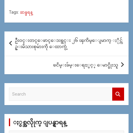
Tags:
ဆန္ဖရန္
Post
ဦး၀င္းတင္ေဖာင္ေဒးရွင္း ၂၆ ၾကိမ္ေျမာက္ ႏိုင္က်
navigation
ဥ္းမိသားစုမ်ားကို ေထာက္ပံ့
ၿငိမ္းခ်မ္းေရးႏွင့္ ေမာင္မိုးသူ
S
e
a
r
c
ႏွစ္အလိုုက္ ျပန္ရွာရန္
h