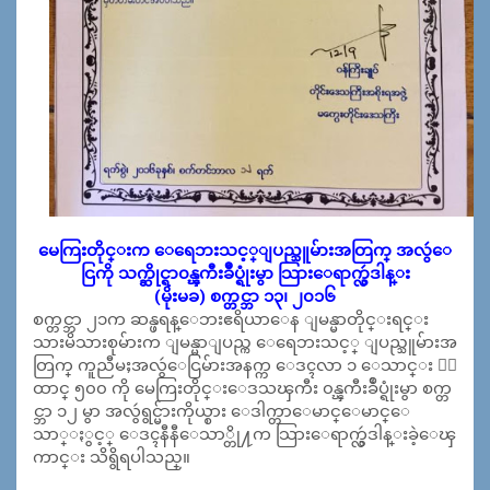
မေကြးတိုင္းက ေရေဘးသင့္ျပည္သူမ်ားအတြက္ အလွဴေ
ငြကို သက္ဆိုင္ရာ၀န္ၾကီးခ်ဳပ္ရုံးမွာ သြားေရာက္လွဴဒါန္း
(မိုးမခ) စက္တင္ဘာ ၁၃၊ ၂၀၁၆
စက္တင္ဘာ ၂၁က ဆန္ဖရန္ေဘးဧရိယာေန ျမန္မာတိုင္းရင္း
သားမိသားစုမ်ားက ျမန္မာျပည္က ေရေဘးသင့္ ျပည္သူမ်ားအ
တြက္ ကူညီမႈအလွဴေငြမ်ားအနက္က ေဒၚလာ ၁ ေသာင္း ၁ေ
ထာင္ ၅၀၀ ကို မေကြးတိုင္းေဒသၾကီး ၀န္ၾကီးခ်ဳပ္ရုံးမွာ စက္တ
င္ဘာ ၁၂ မွာ အလွဴရွင္မ်ားကိုယ္စား ေဒါက္တာေမာင္ေမာင္ေ
သာ္ႏွင့္ ေဒၚနီနီေသာ္တို႔က သြားေရာက္လွဴဒါန္းခဲ့ေၾ
ကာင္း သိရွိရပါသည္။