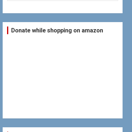
Donate while shopping on amazon