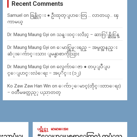
Recent Comments
Samuel
on
ခြန္ဆိုင္း ● ဦးထုတ္ျပာေတြ … လာတယ္… ၾ
ကာမယ္
Dr. Maung Maung Gyi
on
သန္း၀င္းလိႈင္ – ဆာဂြ်န္ဆိုင္မြန္
Dr. Maung Maung Gyi
on
ေမာင္စြမ္းရည္ – အမွတ္အနည္း
ဆံုးေက်ာင္းသား ျမန္မာစာကိုသြား
Dr. Maung Maung Gyi
on
လွေက်ာေဇာ ● တပ္ျပဳျပ
င္ေျပာင္းလဲေရး – အပုိင္း (၁၂)
Ko Zaw Zaw Han Win
on
ေက်ာ္ေမာင္(တိုင္းတာေရး)
– ၀တၳဳမဖတ္သည့္ ပညာတတ္
ပင္တိုင္က႑
မာမာေအး
္းသာပုုံျ
“ေျပာျပစရာေတြလဲ တပံုႀ