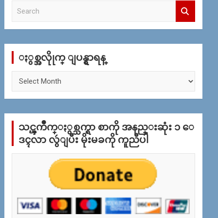
S
e
a
r
c
ႏွစ္အလိုုက္ ျပန္ရွာရန္
h
ႏွ
စ္
အ
လိုု
က္
သင္ၾကိဳက္ႏွစ္သက္ရာ စာကို အနည္းဆုံး ၁ ေ
ျ
ပ
ဒၚလာ လွဴျပီး မိုးမခကို ကူညီပါ
န္
ရွာ
ရန္