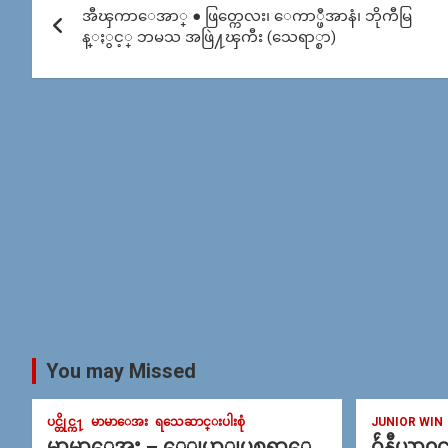
အီၾကာေအာ္ ● ဖြတ္ကေလး၊ ေကာ္ဖီအာနံ၊ ဘိုကီမြ
navigation
န္ႏွင့္ ဘမသ အဖြဲ႔ၾကီး (သေရာ္စာ)
You may Missed
ပင္တိုင္က႑
မာမာေအး
ရသေဆာင္းပါးစုံ
JUNIOR WIN
မာမာေအး – ေျပာျပစရာေ
ဂ်ဴနီယာ၀