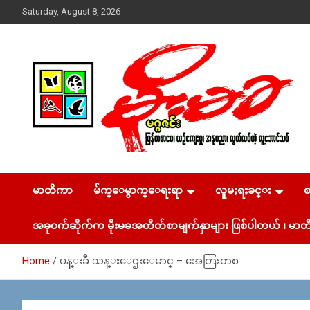
Skip
Saturday, August 8, 2026
to
content
USA – editors @ moemaka.net ((510) 854-6501)။ ရန္ကုန္ ဆက္သြ
MoeMaKa Burmese
ယ္ေရး – အမွတ္ ၂၅၄၊ ပထပ္၊ လမ္း ၄၀၊ ေက်ာက္တံတား၊ ရန္ကုန္။
(ဖုုံး – ၀၉ ၂၅၂ ၂၄၉ ၀၉၄ ၊ ၀၉ ၄၂၁ ၇၄၃ ၇၅၃ ၊ ၀၉ ၅၀၄ ၁၀ ၅၈)
မာတိကာ
မ်က္ေမွာက္ေရးရာ
လူမႈရႈခင္း
News & Media
ျဖန္႔ခ်ိေရး – ဆိပ္ကမ္းသာစာေပ – အမွတ္ ၁၃ / ၃၈ လမ္း။ ပ
လာဇာေစ်းသစ္ ။ ၀၉ ၇၈၆၈၃၇ ၃၀၅ / ၀၉ ၉၆၃၆၉၉၈၃၄
အခုဝက်ဆိုက်က မိုးမခအတိတ်စာမျက်နှာများ ဖြစ်ပါတယ် ၊ မာတိ
Home
ပန္းခ်ီ သန္းေဌးေမာင္ – အေတြးတစ