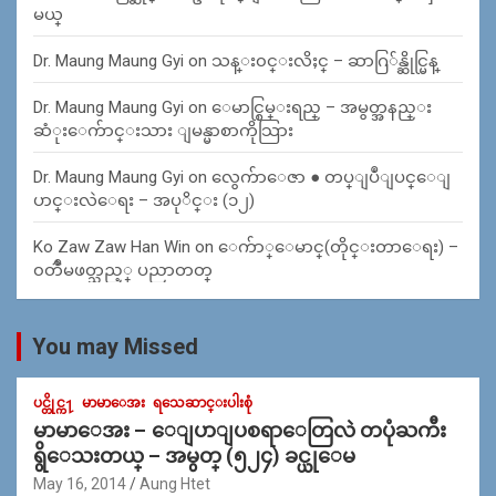
မယ္
Dr. Maung Maung Gyi
on
သန္း၀င္းလိႈင္ – ဆာဂြ်န္ဆိုင္မြန္
Dr. Maung Maung Gyi
on
ေမာင္စြမ္းရည္ – အမွတ္အနည္း
ဆံုးေက်ာင္းသား ျမန္မာစာကိုသြား
Dr. Maung Maung Gyi
on
လွေက်ာေဇာ ● တပ္ျပဳျပင္ေျ
ပာင္းလဲေရး – အပုိင္း (၁၂)
Ko Zaw Zaw Han Win
on
ေက်ာ္ေမာင္(တိုင္းတာေရး) –
၀တၳဳမဖတ္သည့္ ပညာတတ္
You may Missed
ပင္တိုင္က႑
မာမာေအး
ရသေဆာင္းပါးစုံ
မာမာေအး – ေျပာျပစရာေတြလဲ တပုံႀကီး
ရွိေသးတယ္ – အမွတ္ (၅၂၄) ခင္ယုေမ
May 16, 2014
Aung Htet