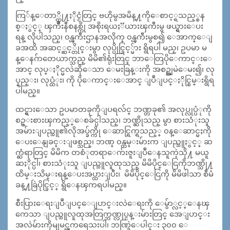
ကြ်န္ေတာ္တို႔ႏိုင္ငံတြင္ ဗဟိုမွအမိန္႔ကိုေစာင့္ရသည့္စန
စ္ႏွင့္ ၾကိဳးနီစနစ္ကို အစိုးရယႏၱယားၾကီးမွ ဖယ္ရွားေပး
ရန္ လိုပါသည္၊ ၀န္ၾကီးဌာနအလိုက္ ၀န္ၾကီးမွစ၍ ေအာက္ေျ
ခအထိ အဆင့္ဆင့္တိုင္းမွာ လုပ္ပိုင္ခြင့္မ်ား ရွိရပါ မည္၊ ဥပမာ မ
န္ေနဂ်ာတေယာက္သည္ မိမိ၏ရုံးတြင္ ဘာေတြပိုေကာင္းေ
အာင္ လုပ္ႏိုင္မလဲဆိုေသာ ေမးခြန္းကို အစဥ္အျမဲေမး၍၊ လု
ပ္နည္း၊ လုပ္ထံုး၊ ကို ပိုေကာင္းေအာင္ ျပဳျပင္ႏိုင္စြမ္းရွိရ
ပါမည္။
ထင္ရွားေသာ ဥပမာတခုကိုျပရလ်င္ ဘဏ္တခု၏ အလုပ္လုပ္ပံုကို
စဥ္းစားၾကည့္ေစခ်င္ပါသည္၊ ဘဏ္ဆိုသည္ မွာ စားသံုးသူ
အမ်ားျပည္သူ၏လိုအပ္ခ်က္ကို ေဆာင္ရြက္ရသည့္ ၀န္ေဆာင္မႈကို
ေပးေနျခင္းျဖစ္သည္၊ ဘဏ္ ၀န္ထမ္းမ်ားက ျပည္သူႏွင့္ ဆ
က္ဆံရာတြင္ မိမိက တစံုတရာေက်းဇူးျပဳေနသူကဲ့သို႔ မယူ
ဆႏိုင္ပါ၊ စားသံုးသူ ျပည္သူလူထုသည္ မိမိပိုင္ေငြကိုဘဏ္သို႔
ထိမ္းသိမ္းရန္ေပးအပ္ထားျပီး၊ မိမိပိုင္ေငြကို မိမိဖါသာ စီမံ
ခန္႔ခြဲပိုင္ခြင့္ ရွိေနၾကရပါမည္။
စီးပြားေရးျပဳျပင္ေျပာင္းလဲေရးကို ေမွ်ာ္လင့္ေနၾ
ကေသာ ျပည္သူလူထုအတြက္ဘဏ္လုပ္ငန္းမ်ားတြင္ အေျပာင္း
အလဲမ်ားကိုမျမင္ၾကရေသးပါ၊ ဘဏ္ခြဲေပါင္း ၃၀၀ ေ