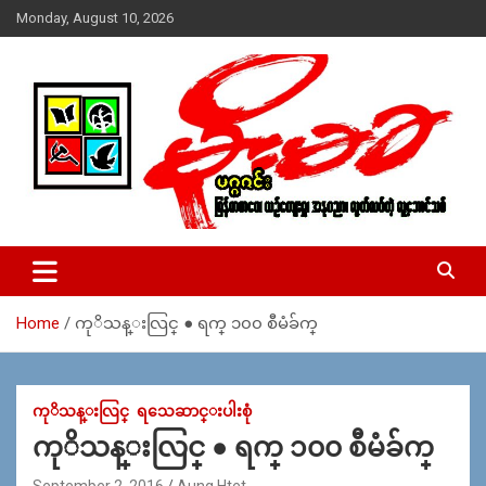
Skip
Monday, August 10, 2026
to
content
USA – editors @ moemaka.net ((510) 854-6501)။ ရန္ကုန္ ဆက္သြ
MoeMaKa Burmese News &
ယ္ေရး – အမွတ္ ၂၅၄၊ ပထပ္၊ လမ္း ၄၀၊ ေက်ာက္တံတား၊ ရန္ကုန္။
Media
(ဖုုံး – ၀၉ ၂၅၂ ၂၄၉ ၀၉၄ ၊ ၀၉ ၄၂၁ ၇၄၃ ၇၅၃ ၊ ၀၉ ၅၀၄ ၁၀ ၅၈) ျ
ဖန္႔ခ်ိေရး – ဆိပ္ကမ္းသာစာေပ – အမွတ္ ၁၃ / ၃၈ လမ္း။ ပလာ
Home
ကုိသန္းလြင္ ● ရက္ ၁၀၀ စီမံခ်က္
ဇာေစ်းသစ္ ။ ၀၉ ၇၈၆၈၃၇ ၃၀၅ / ၀၉ ၉၆၃၆၉၉၈၃၄
ကုိသန္းလြင္
ရသေဆာင္းပါးစုံ
ကုိသန္းလြင္ ● ရက္ ၁၀၀ စီမံခ်က္
September 2, 2016
Aung Htet