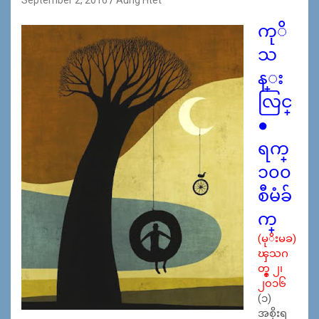
ကုိ
သ
န္း
လြင္
●
ရက္
၁၀၀
စီမံခ်
က္
(မုိးမခ)
ၾသဂ
တ္စ္ ၂၊
၂၀၁၆
(၁)
အစိုးရ