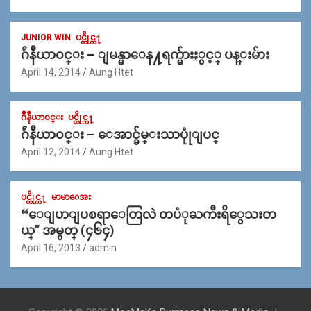
JUNIOR WIN
ပင္တိုင္က႑
ဂ်ဴနီယာ၀င္း – ျမန္မာေန႔ရက္မ်ားႏွင့္ ပန္းမ်ား
April 14, 2014
Aung Htet
ဂ်ဳနီယာ၀င္း
ပင္တိုင္က႑
ဂ်ဴနီယာ၀င္း – ေအာင္ခ်မ္းသာပုုံျပင္
April 12, 2014
Aung Htet
ပင္တိုင္က႑
မာမာေအး
“ေျပာျပစရာေတြလဲ တပံုႀကီးရိွေသးတ
ယ္” အမွတ္ (၄၆၄)
April 16, 2013
admin