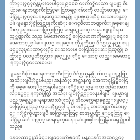
က်ာ္ႏွင့္၀န္ထမ္းေပါင္း ၉၀၀၀ ေက်ာ္ရွိေသာ ျမန္မာ့ စီး
ပြားေရးဘဏ္ၾကီးတြင္ေငြစာရင္းမ်ားကို လယ္ဂ်ာစာအုပ္၊ ေ
ဖါင္တိန္ႏွင့္ေရးမွတ္ရေသာစနစ္ကို ျပစ္ပယ္ႏိုင္ ေသးဟန္မတူ
ပါ၊ ျမန္မာႏိုင္ငံတြင္အၾကီးဆံုး ေဂၚဇီလာဘဏ္ၾကီးျဖစ္ေနျ
ပီးလုပ္ငန္းေဆာင္ရြက္မႈတြင္ ေရွ႕ေဆာင္ လမ္းျပျပဳရ မ
ည့္ဘဏ္ၾကီး သည္ မိမိအေကာင့္ရွိ ေငြပမာဏကိုဖတ္ယူျခင္း၊
အေကာင့္လႊဲေျပာင္းျခင္း တို႔ကိုပင္ ဒီဂ်စ္တယ္ နည္းျ
ဖင့္မလုပ္ေဆာင္ႏိုင္ ေသးေပ၊ ေငြသြင္းေငြထုတ္ကို စ
က္မ်ား၌ ပလပ္စတိတ္ကဒ္မ်ားျဖင့္လုပ္ႏိုင္ ေအာင္ လည္းမေဆာင္
ရြက္ႏိုင္ေသးေပ။
ျမန္မာ့စီးပြားေရးဘဏ္ၾကီးတြင္ ဒီဂ်စ္တယ္စနစ္ကို က်ယ္ျပန္႔စြာ
အသံုးျပဳႏိုင္ရပါမည္၊ အနဲဆံုး အင္တာနက္မွ အေကာင့္တြင္ရွိေငြ
ကို စစ္ေဆးႏိုင္ၾကရပါမည္၊ ႏိုင္ငံႏွင့္အ၀ွမ္း ဘဏ္ခြဲမ်ားအား
လံုးႏွင့္ နက္၀ပ္ခ်ိတ္ဆြဲ အသံုး ျပဳႏိုင္သင့္ေနပါျပီ၊ ျမန္မာျ
ပည္ အရပ္ရပ္ေနရာအားလံုးသို႔ အီလက္ထေရာနစ္နည္းျဖင့္
ေငြပို႔ေငြယူ လုပ္ႏိုင္သင့္ပါ ျပီ၊ ႏိုင္ငံျခားဘဏ္ၾကီးမ်ားႏွ
င့္ ႏိုင္ငံကိုယ္စားျပဳ ဆက္သြယ္ရာတြင္ စာအုပ္လယ္ဂ်ာ ေပၚတြင္ ေ
ဖါင္တိန္၊ ခဲတံ ႏွင့္ ေရးမွတ္ေနရဆဲျဖစ္ပါကလြန္စြာအရုပ္ဆိုးပါ
သည္။
၀န္ေဆာင္မႈညံ့ဖ်င္းျခင္းကိစၥကို မန္ေနဂ်ာအဆင့္ဆင့္