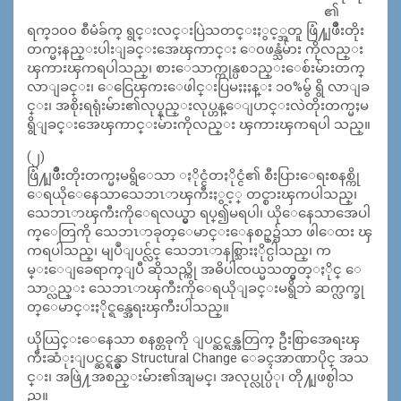
၏
ရက္၁၀၀ စီမံခ်က္ ရွင္းလင္းပြဲသတင္းႏွင့္အတူ ဖြံ႔ျဖိဳးတိုး
တက္မႈနည္းပါးျခင္းအေၾကာင္း ေ၀ဖန္သံမ်ား ကိုလည္း
ၾကားၾကရပါသည္၊ စားေသာက္ကုန္ပစၥည္းေစ်းမ်ားတက္
လာျခင္း၊ ေငြေၾကးေဖါင္းပြမႈႏႈန္း ၁၀%မွ် ရွိ လာျခ
င္း၊ အစိုးရရုံးမ်ား၏လုပ္နည္းလုပ္ဟန္ေျပာင္းလဲတိုးတက္မႈမ
ရွိျခင္းအေၾကာင္းမ်ားကိုလည္း ၾကားၾကရပါ သည္။
(၂)
ဖြံ႔ျဖိဳးတိုးတက္မႈမရွိေသာ ႏိုင္ငံတႏိုင္ငံ၏ စီးပြားေရးစနစ္ကို
ေရယိုေနေသာသေဘၤာၾကီးႏွင့္ တင္စားၾကပါသည္၊
သေဘၤာၾကီးကိုေရလယ္မွာ ရပ္၍မရပါ၊ ယိုေနေသာအေပါ
က္ေတြကို သေဘၤာခုတ္ေမာင္းေနစဥ္၌သာ ဖါေထး ၾ
ကရပါသည္၊ မျပဳျပင္လ်င္ သေဘၤာနစ္သြားႏိုင္ပါသည္၊ က
မ္းေျခေရာက္ျပီ ဆိုသည္ကို အဓိပါၸယ္မသတ္မွတ္ႏိုင္ ေ
သာ္လည္း သေဘၤာၾကီးကိုေရယိုျခင္းမရွိဘဲ ဆက္လက္ခု
တ္ေမာင္းႏိုင္ရန္အေရးၾကီးပါသည္။
ယိုယြင္းေနေသာ စနစ္တခုကို ျပင္ဆင္ရန္အတြက္ ဦးစြာအေရးၾ
ကီးဆံုးျပင္ဆင္ရန္မွာ Structural Change ေခၚအာဏာပိုင္ အသ
င္း၊ အဖြဲ႔အစည္းမ်ား၏အျမင္၊ အလုပ္လုပ္ပံု၊ တို႔ျဖစ္ပါသ
ည္။