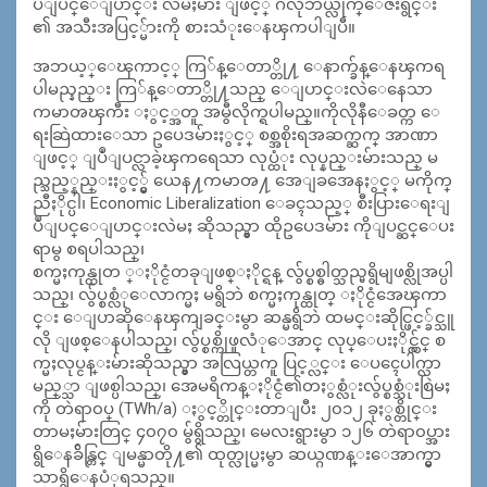
ပဳျပင္ေျပာင္း လဲမႈမ်ား ျဖင့္ ဂလိုဘယ္လိုက္ေဇးရွင္း
၏ အသီးအပြင့္မ်ားကို စားသံုးေနၾကပါျပီ။
အဘယ့္ေၾကာင့္ ကြ်န္ေတာ္တို႔ ေနာက္ခ်န္ေနၾကရ
ပါမည္နည္း ကြ်န္ေတာ္တို႔သည္ ေျပာင္းလဲေနေသာ
ကမာၻၾကီး ႏွင့္အတူ အမွီလိုက္ရပါမည္။ကိုလိုနီေခတ္က ေ
ရးဆြဲထားေသာ ဥပေဒမ်ားႏွင့္ စစ္အစိုးရအဆက္ဆက္ အာဏာ
ျဖင့္ ျပဳျပင္လာခဲ့ၾကရေသာ လုပ္ထံုး လုပ္နည္းမ်ားသည္ မ
ည္သည့္နည္းႏွင့္မွ် ယေန႔ကမာၻ႔ အေျခအေနႏွင့္ မကိုက္
ညီႏိုင္ပါ၊ Economic Liberalization ေခၚသည့္ စီးပြားေရးျ
ပဳျပင္ေျပာင္းလဲမႈ ဆိုသည္မွာ ထိုဥပေဒမ်ား ကိုျပင္ဆင္ေပး
ရာမွ စရပါသည္၊
စက္မႈကုန္ထုတ ္ႏိုင္ငံတခုျဖစ္ႏိုင္ရန္ လွ်ပ္စစ္ဓါတ္သည္မရွိမျဖစ္လိုအပ္ပါ
သည္၊ လွ်ပ္စစ္လံုေလာက္မႈ မရွိဘဲ စက္မႈကုန္ထုတ္ ႏိုင္ငံအေၾကာ
င္း ေျပာဆိုေနၾကျခင္းမွာ ဆန္မရွိဘဲ ထမင္းဆိုင္ဖြင့္ခ်င္သူ
လို ျဖစ္ေနပါသည္၊ လွ်ပ္စစ္ကိုဖူလံုေအာင္ လုပ္ေပးႏိုင္လွ်င္ စ
က္မႈလုပ္ငန္းမ်ားဆိုသည္မွာ အလြယ္တကူ ပြင့္လင္း ေပၚေပါက္လာ
မည္္သာ ျဖစ္ပါသည္၊ အေမရိကန္ႏိုင္ငံ၏တႏွစ္လံုးလွ်ပ္စစ္သံုးစြဲမႈ
ကို တဲရာ၀ပ္ (TWh/a) ႏွင့္တိုင္းတာျပီး ၂၀၁၂ ခုႏွစ္တိုင္း
တာမႈမ်ားတြင္ ၄၀၇၀ မွ်ရွိသည္၊ မေလးရွားမွာ ၁၂၆ တဲရာ၀ပ္အား
ရွိေနခ်ိန္တြင္ ျမန္မာတို႔၏ ထုတ္လုပ္မႈမွာ ဆယ္ဂဏန္းေအာက္မွာ
သာရွိေနပံုရသည္။