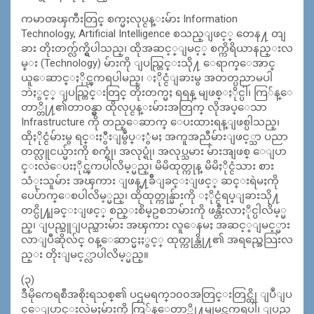
ကမာၻၾကီးတြင္ စက္မႈလုပ္ငန္းမ်ား Information
Technology, Artificial Intelligence စသည္ျဖင့္ တေန႔ တျ
ခား တိုးတက္လ်က္ရွိပါသည္၊ ထိုအဆင့္ျမင့္ စက္ကိရိယာနည္းလ
မ္း (Technology) မ်ားကို ျပည္တြင္းသို႔ ေရာက္ေအာင္
ယူေဆာင္ႏိုင္ၾကရပါမည္၊ ႏိုင္ငံျခားမွ အတတ္ပညာမပါ
ဘဲႏွင့္ ျပည္တြင္းတြင္ တိုးတက္မႈ ရရန္ မျဖစ္ႏိုင္ပါ၊ ကြ်န္ေ
တာ္တို႔၏တာ၀န္မွာ ထိုလုပ္ငန္းမ်ားအတြက္ လိုအပ္ေသာ
Infrastructure ကို တည္ေဆာက္ ေပးထားရန္ျဖစ္ပါသည္၊
ထိုႏိုင္ငံမ်ားမွ ရင္းႏွီးျမွဳပ္ႏွံမႈ အကူအညီမ်ားျဖင့္သာ ပညာ
တတ္လူငယ္မ်ားကို စက္ရုံ၊ အလုပ္ရုံ၊ အလုပ္သမား မ်ားအျဖစ္ ေျပာ
င္းလဲေပးႏိုင္ၾကပါလိမ့္မည္၊ မိမိထုတ္ကုန္ မိမိႏိုင္ငံသား စား
သံုးသူမ်ား အၾကား ျဖန္႔ခ်ီျခင္းျဖင့္ ဆင္းရဲမႈကို
ပေပ်ာက္ေစပါလိမ့္မည္၊ ထိုထုတ္ကုန္မ်ားကို ႏိုင္ငံရပ္ျခားသို႔
တင္ပို႔ျခင္းျဖင့္ စည္းစိမ္ဥစၥာမ်ားကို ဖန္တီးလာႏိုင္ပါလိမ့္မ
ည္၊ ျပည္သူျပည္သားမ်ား အၾကား လူေနမႈ အဆင့္ျမင့္မား
လာျပီဆိုလ်င္ ၀န္ေဆာင္မႈႏွင့္ ထုတ္ကုန္တို႔၏ အရည္အေသြးလ
ည္း တိုးျမင့္လာပါလိမ့္မည္။
(၃)
ဒီမိုကေရစီအစိုးရသစ္၏ ပဌမရက္၁၀၀အတြင္းတြင္ထို ျပဳျပ
င္ေျပာင္းလဲမႈမ်ားကို ကြ်န္ေတာ္တို႔မျမင္ၾကရပါ၊ ျပည္