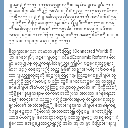
ျမန္မာႏိုင္ငံသည္ ပညာတတ္လူငယ္ဦးေရ မ်ားျပားျပီး လုပ္င
န္းေပါင္းစံုတို႔၌ အသံုးျပဳႏိုင္သည့္ လုပ္သားထု အမ်ားအျ
ပားရွိသည့္ ႏိုင္ငံျဖစ္ပါသည္၊ ထိုလုပ္သားထုကို အသံုးခ်ႏိုင္ရန္
ပရုိက္ဗိတ္ စီးပြားေရးလုပ္ငန္းမ်ား ဖြံ႔ျဖိဳးတိုးတက္လာေစရန္
လိုအပ္ပါသည္၊ အစိုးရ၏ တာ၀န္မွာ စီးပြားေရးလုပ္ငန္းမ်ားေ
အာင္ျမင္ေရး အတြက္ လုပ္ငန္းဆိုင္ရာ အခက္အခဲမ်ားကို ေျဖ
ရွင္းေပးျခင္းပင္ ျဖစ္ပါသည္။
ခ်ိတ္ဆက္ထားေသာ ကမာၻၾကီးတြင္ (Connected World) စီး
ပြားေရးျပဳျပင္ေျပာင္းလဲမႈ(Economic Reform) မ်ား
မွာ မလုပ္မျဖစ္ လုပ္ၾကရပါလိမ့္မည္၊ ဤျပဳျပင္ေရးလုပ္ငန္း
မ်ားျဖင့္ တရုတ္ႏိုင္ငံသည္ မိမိ၏သန္းေပါင္း ၆၀၀ မွ်ေ
သာ ျပည္သူလူထုကို ဆင္းရဲတြင္းမွ လြတ္ေစခဲ့ပါျပီ၊ သူ
တို႔ႏိုင္ငံတြင္းမွာပင္ ပါစင္ဂ်ာ လူစီးေလယာဥ္ေတြ ထုတ္လုပ္
ေနပါျပီ၊ အိႏၵိယႏိုင္ငံတြင္ လယ္ယာလုပ္သမားမ်ား၏ စိုက္ပ်ိဳးသီးႏွံ
ကိုမွီခိုေနၾကရာမွ တကမာၻလံုးက အားထားေနရေသာ
၀န္ေဆာင္မႈေပးသည့္ ႏိုင္ငံၾကီးအျဖစ္ စီးပြားေရးလုပ္င
န္းမ်ား၏ အသီးအပြင့္ကို ခံစားေနၾက ပါျပီ၊ အေမရိကန္၊
ဂ်ပန္၊ ဥေရာပႏိုင္ငံမ်ားကို အသာထား၍ တိုင္၀မ္၊ ေတာင္ကိုရီး
ယား၊ ဗီယက္နမ္၊ မေလးရွား စင္ကာပူ စသည္ျဖင့္ ယခင္ကဆင္းရဲ
ခဲ့ေသာ အေရွ႕ေတာင္အာရွႏိုင္ငံ အမ်ားအျပားမွာ စီးပြားေရးျ