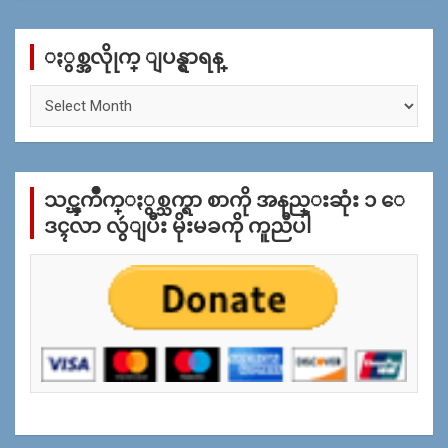
r
c
ႏွစ္အလိုုက္ ျပန္ရွာရန္
h
ႏွ
စ္
အ
လိုု
က္
သင္ၾကိဳက္ႏွစ္သက္ရာ စာကို အနည္းဆုံး ၁ ေ
ျ
ပ
ဒၚလာ လွဴျပီး မိုးမခကို ကူညီပါ
န္
ရွာ
ရန္