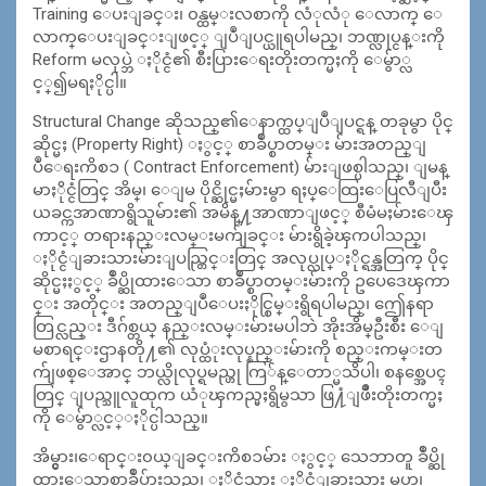
Training ေပးျခင္း၊ ၀န္ထမ္းလစာကို လံုလံု ေလာက္ ေ
လာက္ေပးျခင္းျဖင့္ ျပဳျပင္ယူရပါမည္၊ ဘဏ္လုပ္ငန္းကို
Reform မလုပ္ဘဲ ႏိုင္ငံ၏ စီးပြားေရးတိုးတက္မႈကို ေမွ်ာ္လ
င့္၍မရႏိုင္ပါ။
Structural Change ဆိုသည္၏ေနာက္ထပ္ျပဳျပင္ရန္ တခုမွာ ပိုင္
ဆိုင္မႈ (Property Right) ႏွင့္ စာခ်ဳပ္စာတမ္း မ်ားအတည္ျ
ပဳေရးကိစၥ ( Contract Enforcement) မ်ားျဖစ္ပါသည္၊ ျမန္
မာႏိုင္ငံတြင္ အိမ္၊ ေျမ ပိုင္ဆိုင္မႈမ်ားမွာ ရႈပ္ေထြးေပြလီျပီး
ယခင္ကအာဏာရွိသူမ်ား၏ အမိန္႔အာဏာျဖင့္ စီမံမႈမ်ားေၾ
ကာင့္ တရားနည္းလမ္းမက်ျခင္း မ်ားရွိခဲ့ၾကပါသည္၊
ႏိုင္ငံျခားသားမ်ားျပည္တြင္းတြင္ အလုပ္လုပ္ႏိုင္ရန္အတြက္ ပိုင္
ဆိုင္မႈႏွင့္ ခ်ဳပ္ဆိုထားေသာ စာခ်ဳပ္စာတမ္းမ်ားကို ဥပေဒေၾကာ
င္း အတိုင္း အတည္ျပဳေပးႏိုင္စြမ္းရွိရပါမည္၊ ဤေနရာ
တြင္လည္း ဒီဂ်စ္တယ္ နည္းလမ္းမ်ားမပါဘဲ အိုးအိမ္ဦးစီး ေျ
မစာရင္းဌာနတို႔၏ လုပ္ထံုးလုပ္နည္းမ်ားကို စည္းကမ္းတ
က်ျဖစ္ေအာင္ ဘယ္လိုလုပ္ရမည္ဟု ကြ်န္ေတာ္မသိပါ၊ စနစ္အေပၚ
တြင္ ျပည္သူလူထုက ယံုၾကည္မႈရွိမွသာ ဖြ႔ံျဖိဳးတိုးတက္မႈ
ကို ေမွ်ာ္လင့္ႏိုင္ပါသည္။
အိမ္ငွား၊ေရာင္း၀ယ္ျခင္းကိစၥမ်ား ႏွင့္ သေဘာတူ ခ်ဳပ္ဆို
ထားေသာစာခ်ဳပ္မ်ားသည္၊ ႏိုင္ငံသား ႏိုင္ငံျခားသား မဟူ၊