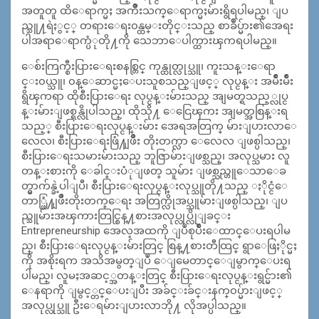
အတူတူ ထိေရာက္မႈ အက်ိဳးသက္ေရာက္မႈမ်ားရွိရပါမည္၊ ျပ
ည္သူ႔ရဲႏွင့္ တရားေရး၀န္ထမ္းတိုင္းသည္ စာခ်ဳပ္မ်ား၏အေရး
ပါအရာေရာက္ပံုတို႔ကို သေဘာေပါက္ထားၾကရပါမည္။
ေစ်းကြက္စီးပြားေရးစနစ္တြင္ ကုန္ထုတ္လုပ္သူ၊ ကူးသန္းေရာ
င္း၀ယ္သူ၊ ၀န္ေဆာင္မႈေပးသူစသည္ျဖင့္ လုပ္ငန္း အမ်ိဳးမ်ိဳး
ရွိၾကရာ ထိုစီးပြားေရး လုပ္ငန္းမ်ားသည္ အျမတ္ရသည့္လုပ္င
န္းမ်ားျဖစ္ရန္လိုပါသည္၊ ထိုသို႔ ေငြေၾကး အျမတ္အစြန္းရ
သည့္ စီးပြားေရးလုပ္ငန္းမ်ား အေရအတြက္ မ်ားျပားလာေ
လေလ၊ စီးပြားေရးဖြံ႔ျဖိဳး တိုးတက္လာ ေလေလ ျဖစ္ပါသည္၊
စီးပြားေရးသမားမ်ားသည္ ဘူဇြာမ်ားျဖစ္သည္၊ အလုပ္သမား လူ
တန္းစားကို ေခါင္းပံုျဖတ္ သူမ်ား ျဖစ္သည္ဟူေသာေခ
တ္မွာက်န္ခဲ့ပါျပီ၊ စီးပြားေရးလုပ္ငန္းလုပ္သူတို႔သည္ ႏိုင္ငံေ
တာ္ဖြံ႔ျဖိဳးတိုးတက္ေရး အတြက္လိုအပ္သူမ်ားျဖစ္ပါသည္၊ ျပ
ည္သူမ်ားအၾကားတြင္စြန္႔စားအလုပ္လုပ္လိုျခင္း
Entrepreneurship အေလ့အထကို ျပဳစုပ်ိဳးေထာင္ေပးရပါမ
ည္၊ စီးပြားေရးလုပ္ငန္းမ်ားတြင္ စြန္႔စားတီထြင္ ရွာေဖြႏိုင္မႈ
ကို အစိုးရက အသိအမွတ္ျပဳ ေျမေတာင္ေျမွာက္ေပးရ
ပါမည္၊ လူမႈအဆင့္အတန္းတြင္ စီးပြားေရးလုပ္ငန္းရွင္မ်ား၏
ေနရာကို ျမွင့္တင္ေပးျပီး အခ်င္းခ်င္းနက္၀ပ္မ်ားျဖင့္
အလုပ္လုပ္သူ ဦးေရမ်ားျပားလာဘို႔ လိုအပ္ပါသည္။