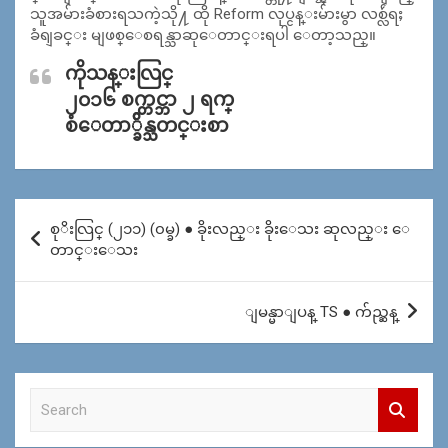
သူအမ်ားခံစားရသကဲ့သို႔ ထို Reform လုပ္ငန္းမ်ားမွာ လစ္လ်ဴရႈ
ခံရျခင္း မျဖစ္ေစရန္သာဆုေတာင္းရပါ ေတာ့သည္။
ကိုသန္းလြင္
၂၀၁၆ စက္တင္ဘာ ၂ ရက္
စံေတာ္ခ်ိန္သတင္းစာ
Post
စုိးလြင္ (၂၁၁) (၀မ္ခ) ● ခိုးလည္း ခိုးေသး ဆုလည္း ေ
navigation
တာင္းေသး
ျမန္မာျပန္ TS ● က်ည္ဆန္
S
e
a