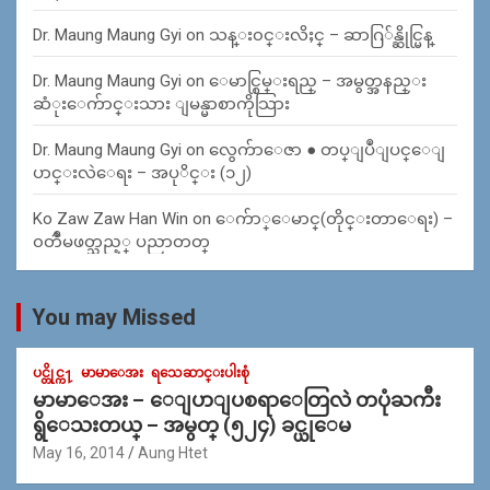
Dr. Maung Maung Gyi
on
သန္း၀င္းလိႈင္ – ဆာဂြ်န္ဆိုင္မြန္
Dr. Maung Maung Gyi
on
ေမာင္စြမ္းရည္ – အမွတ္အနည္း
ဆံုးေက်ာင္းသား ျမန္မာစာကိုသြား
Dr. Maung Maung Gyi
on
လွေက်ာေဇာ ● တပ္ျပဳျပင္ေျ
ပာင္းလဲေရး – အပုိင္း (၁၂)
Ko Zaw Zaw Han Win
on
ေက်ာ္ေမာင္(တိုင္းတာေရး) –
၀တၳဳမဖတ္သည့္ ပညာတတ္
You may Missed
ပင္တိုင္က႑
မာမာေအး
ရသေဆာင္းပါးစုံ
မာမာေအး – ေျပာျပစရာေတြလဲ တပုံႀကီး
ရွိေသးတယ္ – အမွတ္ (၅၂၄) ခင္ယုေမ
May 16, 2014
Aung Htet