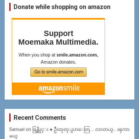
Donate while shopping on amazon
Recent Comments
Samuel
on
ခြန္ဆိုင္း ● ဦးထုတ္ျပာေတြ … လာတယ္… ၾကာ
မယ္