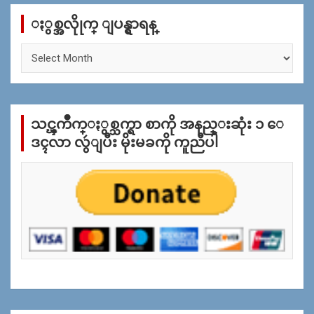
c
ႏွစ္အလိုုက္ ျပန္ရွာရန္
h
ႏွ
စ္
အ
လိုု
က္
သင္ၾကိဳက္ႏွစ္သက္ရာ စာကို အနည္းဆုံး ၁ ေ
ျ
ပ
ဒၚလာ လွဴျပီး မိုးမခကို ကူညီပါ
န္
ရွာ
ရန္