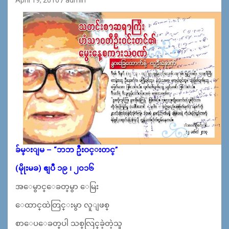
ခ်မ္းျမ – “ဘဘ ဦးဝင္​းတင္​”
(မိုုးမခ) ဧျပီ ၁၉ ၊ ၂၀၁၆
အ​ေမွာင္​​ေခတ္​မွာ​ ေမြး
​ေထာင္​ထဲတြင္​းမွာ လူျဖစ္​
စာ​ေပ​ေခတ္​ပါ သစ္​လြင္​ခဲ့တဲ့သူ