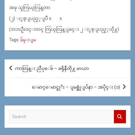
အခု သူကြယ္​လြန္​တာ
(၂) ႏွစ္​ျပည့္ျပီ ။ ။
(ဘဘဦးဝင္​းတင္​ ကြယ္​လြန္​ျခင္​း ၂ ႏွစ္​ျပည္​့သို႔)
Tags:
ခ်မ္းျမ
Post
ကာတြန္း ညီပုေခ် – ခရိုနီတို႔ မာယာ
navigation
ေမာင္ေမာင္စုိး – ျမစ္ဆုံျပႆနာ – အပိုင္း (၁)
S
e
a
r