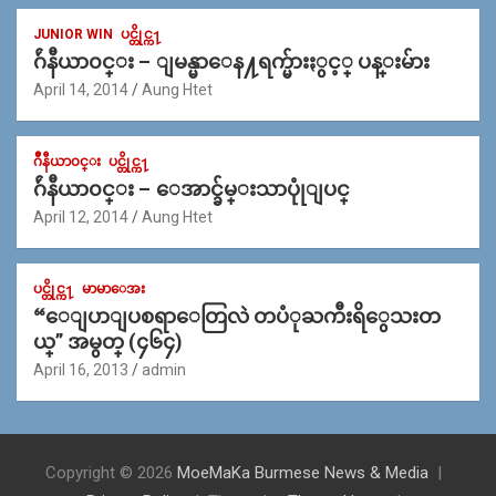
JUNIOR WIN
ပင္တိုင္က႑
ဂ်ဴနီယာ၀င္း – ျမန္မာေန႔ရက္မ်ားႏွင့္ ပန္းမ်ား
April 14, 2014
Aung Htet
ဂ်ဳနီယာ၀င္း
ပင္တိုင္က႑
ဂ်ဴနီယာ၀င္း – ေအာင္ခ်မ္းသာပုုံျပင္
April 12, 2014
Aung Htet
ပင္တိုင္က႑
မာမာေအး
“ေျပာျပစရာေတြလဲ တပံုႀကီးရိွေသးတ
ယ္” အမွတ္ (၄၆၄)
April 16, 2013
admin
Copyright © 2026
MoeMaKa Burmese News & Media