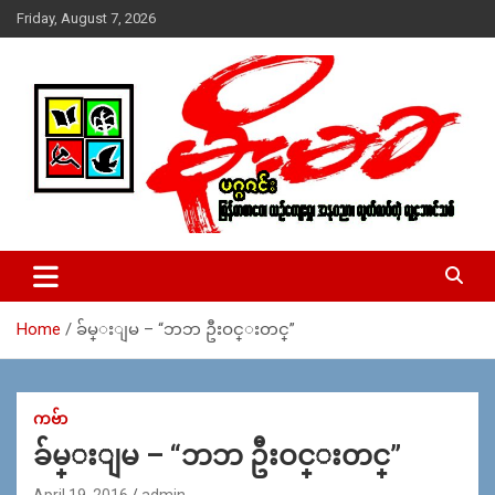
Skip
Friday, August 7, 2026
to
content
USA – editors @ moemaka.net ((510) 854-6501)။ ရန္ကုန္ ဆက္သြ
MoeMaKa Burmese News &
ယ္ေရး – အမွတ္ ၂၅၄၊ ပထပ္၊ လမ္း ၄၀၊ ေက်ာက္တံတား၊ ရန္ကုန္။
Media
(ဖုုံး – ၀၉ ၂၅၂ ၂၄၉ ၀၉၄ ၊ ၀၉ ၄၂၁ ၇၄၃ ၇၅၃ ၊ ၀၉ ၅၀၄ ၁၀ ၅၈) ျ
ဖန္႔ခ်ိေရး – ဆိပ္ကမ္းသာစာေပ – အမွတ္ ၁၃ / ၃၈ လမ္း။ ပလာ
Home
ခ်မ္းျမ – “ဘဘ ဦးဝင္​းတင္​”
ဇာေစ်းသစ္ ။ ၀၉ ၇၈၆၈၃၇ ၃၀၅ / ၀၉ ၉၆၃၆၉၉၈၃၄
ကဗ်ာ
ခ်မ္းျမ – “ဘဘ ဦးဝင္​းတင္​”
April 19, 2016
admin