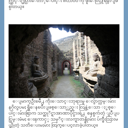
က္ထြင္း႐ုပ္ပြားေတာ္ေပါင္း ၈ဝ,ဝဝဝ ကို ဖူးေတြ႔ရမွာျဖ
စ္ပါတယ္။
ေျမာက္ဦးၿမိဳ႕ ကိုးေသာင္းဘုရားမွ ေလွ်ာက္လမ္းမ်ား
နဂိုလွပမႈ ရွိေနၿပီးျဖစ္ေသာ္လည္း လြန္ခဲ့ေသာ ႏွစ္ေ
ပါင္းမ်ားစြာက သက္ဆုိင္ရာအာဏာပိုင္မ်ားရဲ႕ စနစ္မက်တဲ့ ျပဳျပ
င္မြမ္းမံမႈ ေၾကာင့္ သမုိင္းလက္ရာတန္ဖိုးမ်ား ပ်က္စီးသြားမ
ယ္ဆိုတဲ့ သတိေပးမႈမ်ား ထြက္ေပၚလာခဲ့ပါတယ္။