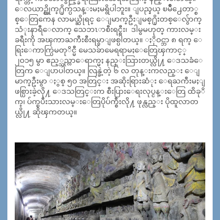
ေလယာဥ္တိုက္႐ိုက္ပ်ံသန္းမႈမရွိပါဘူး။ ျပည္နယ္ ၿမိဳ႕ေတာ္စ
စ္ေတြကေန လာမယ္ဆိုရင္ ေျမာက္ဦးျမစ္႐ိုးတစ္ေလွ်ာက္
သံုးနာရီေလာက္ သေဘၤာစီးရင္စီး၊ ဒါမွမဟုတ္ ကားလမ္း
ခရီးကို အၾကာႀကီးစီးရမွာျဖစ္ပါတယ္။ ႏိုဝင္ဘာ ၈ ရက္ ေ
ရြးေကာက္ပြဲမတုိင္မီ မေသခ်ာမေရရာမႈေတြေၾကာင့္
၂ဝ၁၅ မွာ ဧည့္သည္လာေရာက္မႈ နည္းသြားတယ္လို႔ ေဒသခံေ
တြက ေျပာပါတယ္။ လြန္ခဲ့တဲ့ ၆ လ တုန္းကလည္း ေျ
မာက္ဦးမွာ ႏွစ္ ၅ဝ အတြင္း အဆိုးရြားဆံုး ေရႀကီးမႈျ
ဖစ္ပြားခဲ့လို႔ ေဒသတြင္းက စီးပြားေရးလုပ္ငန္းေတြ ထိခုိ
က္၊ ပ်က္ၿပီးသားလမ္းေတြပိုပ်က္စီးလို႔ ဖုန္လည္း ပိုထူလာတ
ယ္လို႔ ဆိုၾကတယ္။