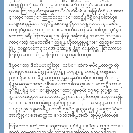
ပဲ။ ရွည္လ်ားတဲ့ ေက်ာက္လမ္း တစ္ေလွ်ာက္ ႐ုပ္ပံုအေသးေ
လးေတြ အႏုစိတ္ထုဆစ္ထားၿပီး ပံုစံမ်ဳိးစံု၊ အရြယ္မ်ဳိးစံု ဗုဒၶဆ
င္းတုေတာ္ေတြကလည္း ေထာင္နဲ႔ခ်ီရွိေနပါတယ္။
ေျမာက္ဦးဟာ ႏုိင္ငံအလယ္ပုိုင္း ေရွးေဟာင္းၿမိဳ႕ေ
တာ္ပုဂံမွာေလာက္ ဘုရား၊ ေစတီေတြ မမ်ားပါဘူး။ ပုဂံမွာ
ကေတာ့ ခရီးသြားလုပ္ငန္းေတြ၊ အစိုးရနဲ႔ အဆက္အသြယ္ေ
ကာင္းတဲ့ ကုမၸဏီေတြရဲ႕ ဟိုတယ္လုပ္ငန္းေတြထူေထာ
င္ဖို႔ ေရွးေဟာင္း အေမြအႏွစ္ဇုန္ထဲမွာ ေနထိုင္သူ ရြာသားေ
တြကို အာဏာပိုင္ေတြက ဖယ္ရွားခဲ့ပါတယ္။
ဒီမွာေတာ့ ဒီလိုမဟုတ္ပါဘူး။ သမိုင္းထဲက ၿမိဳ႕ေတာ္ဟာ တို
င္းရင္းသားရခိုင္လူမ်ိဳးတို႔ရဲ႕ ေန႔စဥ္ ဘဝနဲ႔ တစ္သားတ
ည္း ရွိေနတာမို႔ ဆက္လက္ရွင္သန္ေနဆဲသမိုင္းတစ္ခုကို ဘယ္မွာ
နဲ႔မွ မတူေအာင္ ဖန္တီးေပးထားပါတယ္။ ေျမာက္ဦးဟာ ရ
ခုိင္တို႔ရဲ႕ မင္းေနျပည္ေတာ္ျဖစ္ၿပီး ၁၇၈၄ ခုႏွစ္မွာ ကု
န္းေဘာင္မင္းဆက္ေအာက္ကို က်ေရာက္ပါတယ္။ ဘုန္းတန္ခိုး
အာဏာ ေတာက္ပခဲ့စဥ္က ရခုိင္ဘုရင္ေတြဟာ အေရွ႕ဘေဂၤါ
ျပည္နယ္ေျမအခ်ဳိ႕၊ လက္ရွိ ရခုိင္ျပည္နယ္နဲ႔ ျမန္မာႏုိင္ငံေ
အာက္ပိုင္း အေနာက္ဘက္ ေဒသအခ်ဳိ႕အထိ အုပ္ခ်ဳပ္ခဲ့ပါတယ္။
သြားလာရ ခက္ခဲ့တာေၾကာင့္ ပုဂံနဲ႔ ႏႈိင္းယွဥ္ရင္ လာေ
ရာက္တဲ့ ကမၻာလွည့္ခရီးသြားအေရအတြက္ နည္းပါတယ္။