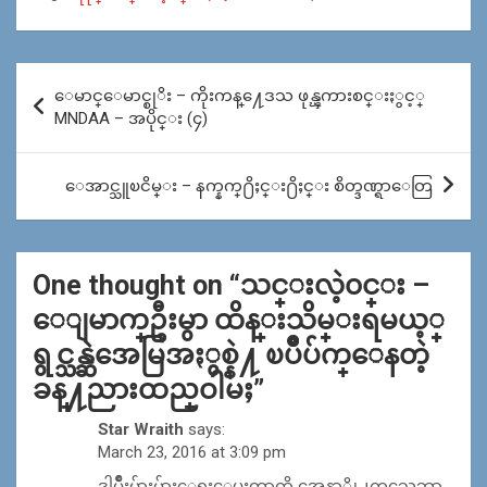
Post
ေမာင္ေမာင္စုိး – ကိုးကန္႔ေဒသ ဖုန္ၾကားစင္းႏွင့္
navigation
MNDAA – အပိုင္း (၄)
ေအာင္သူၿငိမ္း – နက္နက္႐ိႈင္း႐ိႈင္း စိတ္ဒဏ္ရာေတြ
One thought on “
သင္းလဲ့၀င္း –
ေျမာက္ဦးမွာ ထိန္းသိမ္းရမယ့္
ရွင္သန္ဆဲအေမြအႏွစ္နဲ႔ ၿပိဳပ်က္ေနတဲ့
ခန္႔ညားထည္ဝါမႈ
”
Star Wraith
says:
March 23, 2016 at 3:09 pm