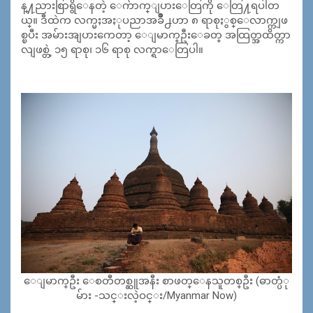
န္႔ညားစြာရွိေနတဲ့ ေက်ာက္ျပားေတြကို ေတြ႔ရပါတ
ယ္။ ဒီထဲက လက္မႈအႏုပညာအခ်ဳိ႕ဟာ ၈ ရာစုႏွစ္ေလာက္ကျဖ
စ္ၿပီး အမ်ားအျပားကေတာ့ ေျမာက္ဦးေခတ္ အထြတ္အထိတ္ကာ
လျဖစ္တဲ့ ၁၅ ရာစု၊ ၁၆ ရာစု လက္ရာေတြပါ။
ေျမာက္ဦး ေစတီတစ္ဆူအနီး စာဖတ္ေနသူတစ္ဦး (ဓာတ္ပံု
မ်ား -သင္းလဲ့ဝင္း/Myanmar Now)