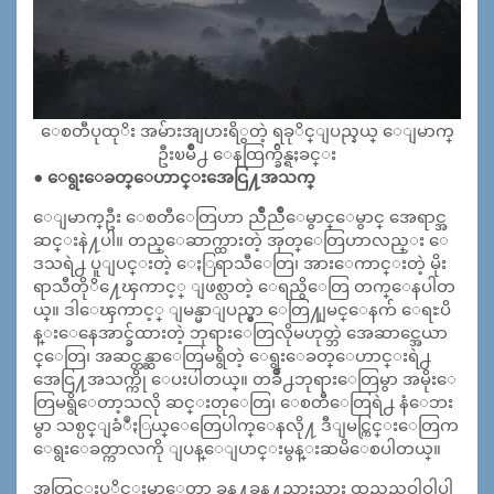
ေစတီပုထုိး အမ်ားအျပားရိွတဲ့ ရခုိင္ျပည္နယ္ ေျမာက္
ဦးၿမိဳ႕ ေနထြက္ခ်ိန္ရႈခင္း
● ေရွးေခတ္ေဟာင္းအေငြ႔အသက္
ေျမာက္ဦး ေစတီေတြဟာ ညိဳညိဳေမွာင္ေမွာင္ အေရာင္အ
ဆင္းနဲ႔ပါ။ တည္ေဆာက္ထားတဲ့ အုတ္ေတြဟာလည္း ေ
ဒသရဲ႕ ပူျပင္းတဲ့ ေႏြရာသီေတြ၊ အားေကာင္းတဲ့ မိုး
ရာသီတိုိ႔ေၾကာင့္ ျဖစ္လာတဲ့ ေရညွိေတြ တက္ေနပါတ
ယ္။ ဒါေၾကာင့္ ျမန္မာျပည္မွာ ေတြ႔ျမင္ေနက် ေရႊပိ
န္းေနေအာင္ခ်ထားတဲ့ ဘုရားေတြလိုမဟုတ္ဘဲ အေဆာင္အေယာ
င္ေတြ၊ အဆင္တန္ဆာေတြမရွိတဲ့ ေရွးေခတ္ေဟာင္းရဲ႕
အေငြ႔အသက္ကို ေပးပါတယ္။ တခ်ဳိ႕ဘုရားေတြမွာ အမိုးေ
တြမရွိေတာ့သလို ဆင္းတုေတြ၊ ေစတီေတြရဲ႕ နံေဘး
မွာ သစ္ပင္ျခံဳႏြယ္ေတြေပါက္ေနလို႔ ဒီျမင္ကြင္းေတြက
ေရွးေခတ္ကာလကို ျပန္ေျပာင္းမွန္းဆမိေစပါတယ္။
အတြင္းပုိင္းမွာေတာ့ ခန္႔ခန္႔ညားညား ထည္ထည္ဝါဝါပါ