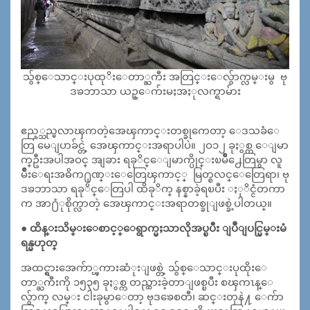
သွ်စ္ေသာင္းပုထုိးေတာ္ႀကီး အတြင္းေလွ်ာက္လမ္းမွ ဗု
ဒၶဘာသာ ယဥ္ေက်းမႈအႏုလက္ရာမ်ား
ဧည့္သည္မလာၾကတဲ့အေၾကာင္းတစ္ခုကေတာ့ ေဒသခံေ
တြ မေျပာခ်င္တဲ့ အေၾကာင္းအရာပါပဲ။ ၂ဝ၁၂ ခုႏွစ္က ေျမာ
က္ဦးအပါအဝင္ အျခား ရခုိင္ေျမာက္ပိုင္းၿမိဳ႕ေတြမွာ လူ
မ်ဳိးေရးအဓိက႐ုဏ္းေတြေၾကာင့္ မြတ္စလင္ေတြေရာ၊ ဗု
ဒၶဘာသာ ရခုိင္ေတြပါ ထိခုိက္ နစ္နာခဲ့ရၿပီး ႏုိင္ငံတကာ
က အာ႐ံုစိုက္လာတဲ့ အေၾကာင္းအရာတစ္ခုျဖစ္ခဲ့ပါတယ္။
● ထိန္းသိမ္းေစာင့္ေရွာက္မႈသာလိုအပ္ၿပီး ျပဳျပင္မြမ္းမံ
ရန္မဟုတ္
အထင္ရွားအေက်ာ္ၾကားဆံုးျဖစ္တဲ့ သွ်စ္ေသာင္းပုထိုးေ
တာ္ႀကီးကို ၁၅၃၅ ခုႏွစ္က တည္ထားခဲ့တာျဖစ္ၿပီး စၾကၤန္ေ
လွ်ာက္ လမ္း ငါးခုမွာေတာ့ ဗုဒၶေစတီ၊ ဆင္းတုနဲ႔ ေက်ာ