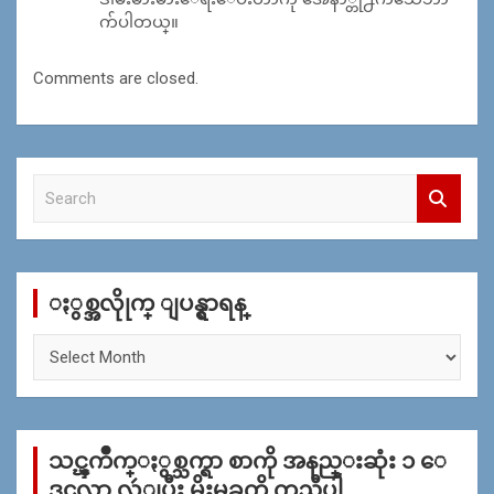
ဒါမ်ိဳးမ်ားမ်ားေရးေပးတာကို အေနာ္တို႕ကသေဘာ
က်ပါတယ္။
Comments are closed.
S
e
a
r
c
ႏွစ္အလိုုက္ ျပန္ရွာရန္
h
ႏွ
စ္
အ
လိုု
က္
သင္ၾကိဳက္ႏွစ္သက္ရာ စာကို အနည္းဆုံး ၁ ေ
ျ
ပ
ဒၚလာ လွဴျပီး မိုးမခကို ကူညီပါ