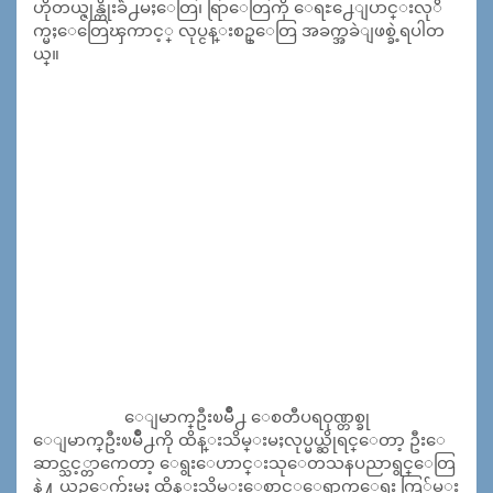
ဟိုတယ္ဇုန္တိုးခ်ဲ႕မႈေတြ၊ ရြာေတြကို ေရႊ႕ေျပာင္းလုိ
က္မႈေတြေၾကာင့္ လုပ္ငန္းစဥ္ေတြ အခက္အခဲျဖစ္ခဲ့ရပါတ
ယ္။
ေျမာက္ဦးၿမိဳ႕ ေစတီပရဝုဏ္တစ္ခု
ေျမာက္ဦးၿမဳိ႕ကို ထိန္းသိမ္းမႈလုပ္မယ္ဆိုရင္ေတာ့ ဦးေ
ဆာင္သင့္တာကေတာ့ ေရွးေဟာင္းသုေတသနပညာရွင္ေတြ
နဲ႔ ယဥ္ေက်းမႈ ထိန္းသိမ္းေစာင့္ေရွာက္ေရး ကြ်မ္း