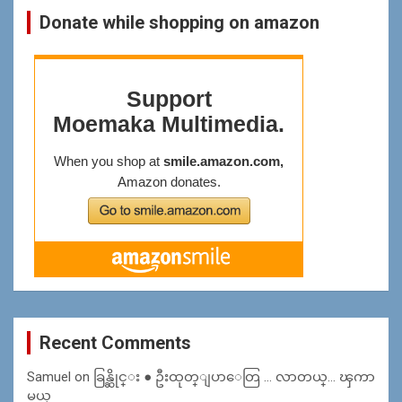
Donate while shopping on amazon
Recent Comments
Samuel
on
ခြန္ဆိုင္း ● ဦးထုတ္ျပာေတြ … လာတယ္… ၾကာ
မယ္