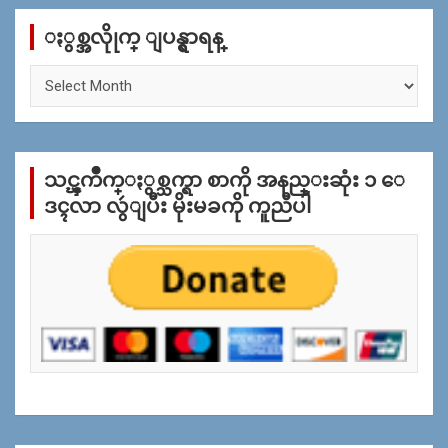
c
ႏွစ္အလိုုက္ ျပန္ရွာရန္
h
ႏွ
စ္
အ
လိုု
က္
သင္ၾကိဳက္ႏွစ္သက္ရာ စာကို အနည္းဆုံး ၁ ေ
ျ
ပ
ဒၚလာ လွဴျပီး မိုးမခကို ကူညီပါ
န္
ရွာ
ရန္