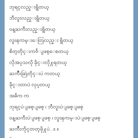
ဘုရင္​လည္​းရွိတယ္​
ဘီလူးလည္​းရွိတယ္​
ဝန္​ႀကီးလည္​းရွိတယ္​
လူၾကမ္​း​ေတြလည္​း ရွိတယ္​
စိတ္​တိုင္​းက
်
ျဖစ္​​ေစတယ္​
လိုအပ္​သလို ခိုင္​းလို႔ရတယ္
ႀကိဳးဆြဲတိုင္​းပဲ ကတယ္​
ခိုင္​းတာပဲ လုပ္​တယ္​
အဓိက က​
ဘုရင္​​ပဲျဖစ္​ျဖစ္​ ၊ ဘီလူးပဲျဖစ္​ျဖစ္​
ဝန္​ႀကီးပဲျဖစ္​ျဖစ္ ၊ လူၾကမ္​းပဲျဖစ္​ျဖစ္​​
ႀကိဳးကိုင္​တတ္​ဖို႔​ပဲ….။ ။