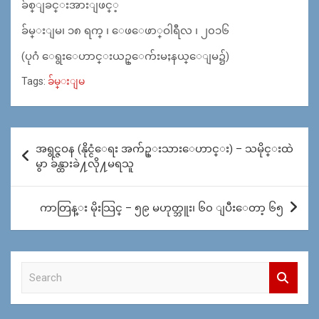
ခ်စ္​ျခင္​းအားျဖင္​့
ခ်မ္​းျမ၊ ၁၈ ရက္​ ၊ ေဖ​ေဖာ္​ဝါရီလ ၊ ၂၀၁၆
(ပုဂံ ​​ေရွး​ေဟာင္​းယဥ္​​ေက်းမႈနယ္​​ေျမ၌)​
Tags:
ခ်မ္းျမ
Post
အရွင္ဇဝန (နိုင္ငံေရး အက်ဥ္းသားေဟာင္း) – သမိုင္းထဲ
navigation
မွာ ခ်န္ထားခဲ႔လို႔မရသူ
ကာတြန္း မိုးသြင္ – ၅၉ မဟုတ္ဘူး၊ ၆၀ ျပီးေတာ့ ၆၅
S
e
a
r