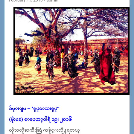
ခ်မ္​းျမ – “ရုပ္​​ေသးရုပ္​”
(မိုးမခ) ေဖေဖာ္၀ါရီ ၁၉၊ ၂၀၁၆
လိုသလိုႀကိဳးဆြဲ ကခိုင္​းလို႔ရတယ္​