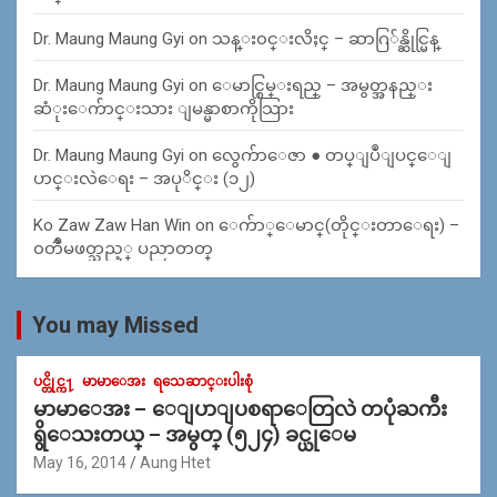
Dr. Maung Maung Gyi
on
သန္း၀င္းလိႈင္ – ဆာဂြ်န္ဆိုင္မြန္
Dr. Maung Maung Gyi
on
ေမာင္စြမ္းရည္ – အမွတ္အနည္း
ဆံုးေက်ာင္းသား ျမန္မာစာကိုသြား
Dr. Maung Maung Gyi
on
လွေက်ာေဇာ ● တပ္ျပဳျပင္ေျ
ပာင္းလဲေရး – အပုိင္း (၁၂)
Ko Zaw Zaw Han Win
on
ေက်ာ္ေမာင္(တိုင္းတာေရး) –
၀တၳဳမဖတ္သည့္ ပညာတတ္
You may Missed
ပင္တိုင္က႑
မာမာေအး
ရသေဆာင္းပါးစုံ
မာမာေအး – ေျပာျပစရာေတြလဲ တပုံႀကီး
ရွိေသးတယ္ – အမွတ္ (၅၂၄) ခင္ယုေမ
May 16, 2014
Aung Htet