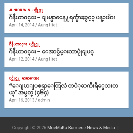
JUNIOR WIN
ပင္တိုင္က႑
ဂ်ဴနီယာ၀င္း – ျမန္မာေန႔ရက္မ်ားႏွင့္ ပန္းမ်ား
April 14, 2014
Aung Htet
ဂ်ဳနီယာ၀င္း
ပင္တိုင္က႑
ဂ်ဴနီယာ၀င္း – ေအာင္ခ်မ္းသာပုုံျပင္
April 12, 2014
Aung Htet
ပင္တိုင္က႑
မာမာေအး
“ေျပာျပစရာေတြလဲ တပံုႀကီးရိွေသးတ
ယ္” အမွတ္ (၄၆၄)
April 16, 2013
admin
Copyright © 2026
MoeMaKa Burmese News & Media