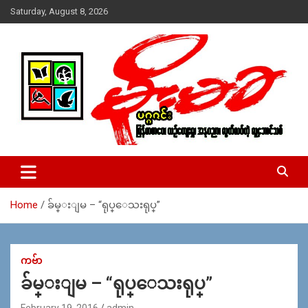
Skip
Saturday, August 8, 2026
to
content
USA – editors @ moemaka.net ((510) 854-6501)။ ရန္ကုန္ ဆက္သြ
MoeMaKa Burmese News &
ယ္ေရး – အမွတ္ ၂၅၄၊ ပထပ္၊ လမ္း ၄၀၊ ေက်ာက္တံတား၊ ရန္ကုန္။
Media
(ဖုုံး – ၀၉ ၂၅၂ ၂၄၉ ၀၉၄ ၊ ၀၉ ၄၂၁ ၇၄၃ ၇၅၃ ၊ ၀၉ ၅၀၄ ၁၀ ၅၈) ျ
ဖန္႔ခ်ိေရး – ဆိပ္ကမ္းသာစာေပ – အမွတ္ ၁၃ / ၃၈ လမ္း။ ပလာ
Home
ခ်မ္​းျမ – “ရုပ္​​ေသးရုပ္​”
ဇာေစ်းသစ္ ။ ၀၉ ၇၈၆၈၃၇ ၃၀၅ / ၀၉ ၉၆၃၆၉၉၈၃၄
ကဗ်ာ
ခ်မ္​းျမ – “ရုပ္​​ေသးရုပ္​”
February 19, 2016
admin