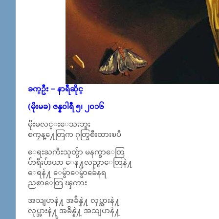
ခက္ဦး – နာရီဆိုင္
(မိုးမခ) ဇန္န၀ါရီ ၅၊ ၂၀၁၆
မိုးမလင္းေသးဘူး
စကၠန္႔ေတြက ဂုတ္ခြစီးထားၿပီ
ေရးႀကီးသုတ္ပ်ာ မနက္စာေတြ
ပ်ာရီးပ်ာယာ ေန႔လည္စာေတြနဲ႔
ေရနဲ႔ ေမ်ွာေမ်ွာခ်ေနရ
ညစာေတြ ၾကား
အသျပာနဲ႔ အခ်ိန္နဲ႔ လုပ္အားနဲ႔
လုပ္အားနဲ႔ အခ်ိန္နဲ႔ အသျပာနဲ႔