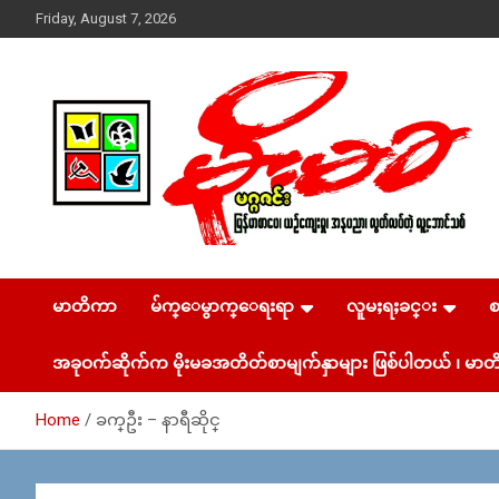
Skip
Friday, August 7, 2026
to
content
USA – editors @ moemaka.net ((510) 854-6501)။ ရန္ကုန္ ဆက္သြ
MoeMaKa Burmese
ယ္ေရး – အမွတ္ ၂၅၄၊ ပထပ္၊ လမ္း ၄၀၊ ေက်ာက္တံတား၊ ရန္ကုန္။
(ဖုုံး – ၀၉ ၂၅၂ ၂၄၉ ၀၉၄ ၊ ၀၉ ၄၂၁ ၇၄၃ ၇၅၃ ၊ ၀၉ ၅၀၄ ၁၀ ၅၈)
မာတိကာ
မ်က္ေမွာက္ေရးရာ
လူမႈရႈခင္း
News & Media
ျဖန္႔ခ်ိေရး – ဆိပ္ကမ္းသာစာေပ – အမွတ္ ၁၃ / ၃၈ လမ္း။ ပ
လာဇာေစ်းသစ္ ။ ၀၉ ၇၈၆၈၃၇ ၃၀၅ / ၀၉ ၉၆၃၆၉၉၈၃၄
အခုဝက်ဆိုက်က မိုးမခအတိတ်စာမျက်နှာများ ဖြစ်ပါတယ် ၊ မာတိ
Home
ခက္ဦး – နာရီဆိုင္