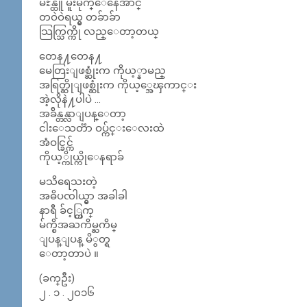
မႊန္ထူ မူးမိုက္ေနေအာင္
တဝဲဝဲရယ္မွ တခ်ာခ်ာ
သြက္သြက္ကို လည္ေတာ့တယ္
တေန႔တေန႔
မေတြးျဖစ္ဆုံးက ကိုယ့္နာမည္
အရြတ္ဆိုျဖစ္ဆုံးက ကိုယ့္အေၾကာင္း
အဲ့လိုနဲ႔ပါပဲ …
အခ်ိန္တန္လာျပန္ေတာ့
ငါးေသတၱာ ဝပ္က်င္းေလးထဲ
အံဝင္ခြင္က်
ကိုယ့္ကိုယ္ကိုေနရာခ်
မသိရေသးတဲ့
အဓိပၸါယ္မွာ အခါခါ
နာရီ ခ်င့္တြက္
မ်က္စိအႀကိမ္ႀကိမ္
ျပန္ျပန္ မိွတ္ရ
ေတာ့တာပဲ ။
(ခက္ဦး)
၂ . ၁ . ၂၀၁၆