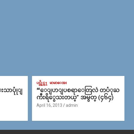
ပင္တိုင္က႑
မာမာေအး
္းသာပုုံျ
“ေျပာျပစရာေတြလဲ တပံုႀ
ကီးရိွေသးတယ္” အမွတ္ (၄၆၄)
April 16, 2013
admin