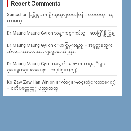
Recent Comments
Samuel
on
ခြန္ဆိုင္း ● ဦးထုတ္ျပာေတြ … လာတယ္… ၾ
ကာမယ္
Dr. Maung Maung Gyi
on
သန္း၀င္းလိႈင္ – ဆာဂြ်န္ဆိုင္မြန္
Dr. Maung Maung Gyi
on
ေမာင္စြမ္းရည္ – အမွတ္အနည္း
ဆံုးေက်ာင္းသား ျမန္မာစာကိုသြား
Dr. Maung Maung Gyi
on
လွေက်ာေဇာ ● တပ္ျပဳျပ
င္ေျပာင္းလဲေရး – အပုိင္း (၁၂)
Ko Zaw Zaw Han Win
on
ေက်ာ္ေမာင္(တိုင္းတာေရး)
– ၀တၳဳမဖတ္သည့္ ပညာတတ္