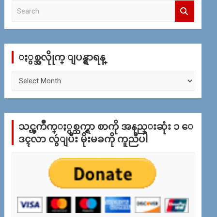
S
e
a
r
c
ႏွစ္အလိုုက္ ျပန္ရွာရန္
h
ႏွ
စ္
အ
လိုု
က္
သင္ၾကိဳက္ႏွစ္သက္ရာ စာကို အနည္းဆုံး ၁ ေ
ျ
ပ
ဒၚလာ လွဴျပီး မိုးမခကို ကူညီပါ
န္
ရွာ
ရန္