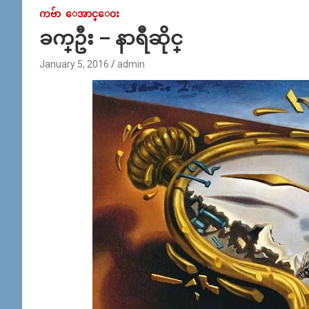
ကဗ်ာ
ေအာင္ေ၀း
ခက္ဦး – နာရီဆိုင္
January 5, 2016
admin