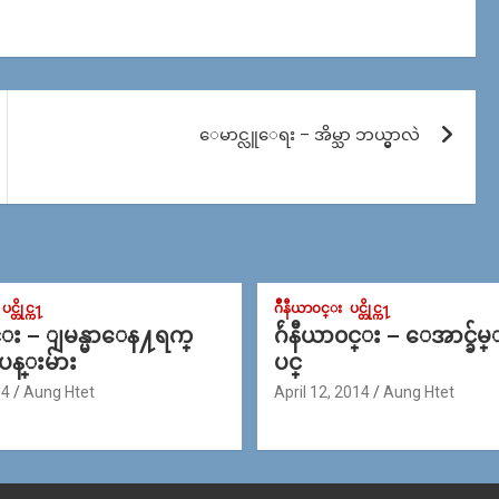
ေမာင္လူေရး – အိမ္သာ ဘယ္မွာလဲ
ပင္တိုင္က႑
ဂ်ဳနီယာ၀င္း
ပင္တိုင္က႑
င္း – ျမန္မာေန႔ရက္
ဂ်ဴနီယာ၀င္း – ေအာင္ခ်မ
 ပန္းမ်ား
ပင္
14
Aung Htet
April 12, 2014
Aung Htet