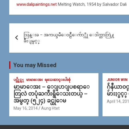
www.dalipaintings.net
Melting Watch, 1954 by Salvador Dali
Post
သြန္းခ – အကယ္ဒမီေဝဠဳေက်ာ္ကို ေဒါက္တာဘြဲ႔
navigation
ခ်ီးျမွင့္
You may Missed
ပင္တိုင္က႑
မာမာေအး
ရသေဆာင္းပါးစုံ
JUNIOR WIN
မာမာေအး – ေျပာျပစရာေ
ဂ်ဴနီယာ၀
တြလဲ တပုံႀကီးရွိေသးတယ္ –
မ်ားႏွင့္
အမွတ္ (၅၂၄) ခင္ယုေမ
April 14, 20
May 16, 2014
Aung Htet