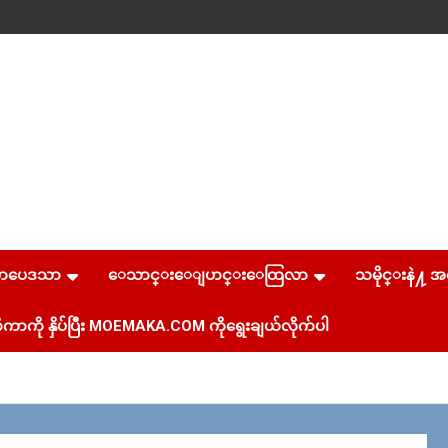
စာပေဒသာ
ေသာင္းေျပာင္းေထြလာ
သမိုင္းနဲ႔ အ
ကာကို နှိပ်ပြီး MOEMAKA.COM ကိုရွေးချယ်လိုက်ပါ