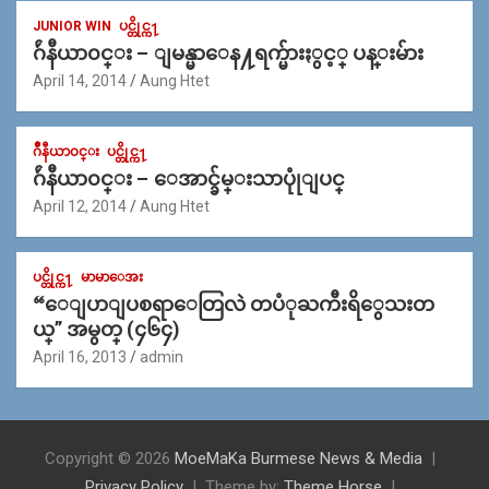
JUNIOR WIN
ပင္တိုင္က႑
ဂ်ဴနီယာ၀င္း – ျမန္မာေန႔ရက္မ်ားႏွင့္ ပန္းမ်ား
April 14, 2014
Aung Htet
ဂ်ဳနီယာ၀င္း
ပင္တိုင္က႑
ဂ်ဴနီယာ၀င္း – ေအာင္ခ်မ္းသာပုုံျပင္
April 12, 2014
Aung Htet
ပင္တိုင္က႑
မာမာေအး
“ေျပာျပစရာေတြလဲ တပံုႀကီးရိွေသးတ
ယ္” အမွတ္ (၄၆၄)
April 16, 2013
admin
Copyright © 2026
MoeMaKa Burmese News & Media
Privacy Policy
Theme by:
Theme Horse