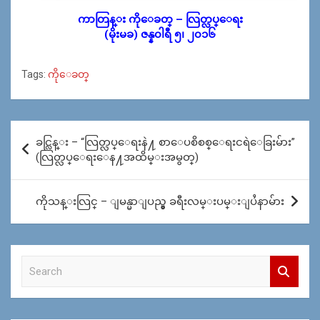
ကာတြန္း ကိုေခတ္ – လြတ္လပ္ေရး
(မိုးမခ) ဇန္န၀ါရီ ၅၊ ၂၀၁၆
Tags:
ကိုေခတ္
Post
ခင္လြန္း – “လြတ္လပ္ေရးနဲ႔ စာေပစိစစ္ေရးငရဲေခြးမ်ား”
navigation
(လြတ္လပ္ေရးေန႔အထိမ္းအမွတ္)
ကိုသန္းလြင္ – ျမန္မာျပည္မွ ခရီးလမ္းပမ္းျပႆနာမ်ား
S
e
a
r