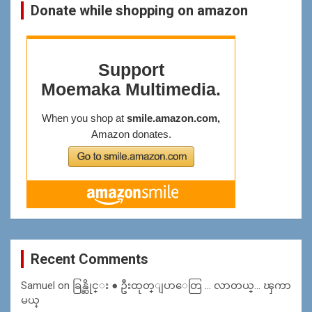
Donate while shopping on amazon
Recent Comments
Samuel
on
ခြန္ဆိုင္း ● ဦးထုတ္ျပာေတြ … လာတယ္… ၾကာ
မယ္