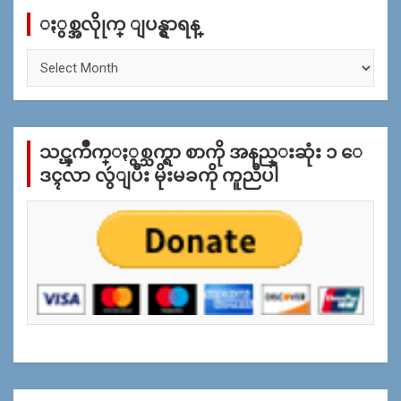
c
ႏွစ္အလိုုက္ ျပန္ရွာရန္
h
ႏွ
စ္
အ
လိုု
က္
သင္ၾကိဳက္ႏွစ္သက္ရာ စာကို အနည္းဆုံး ၁ ေ
ျ
ပ
ဒၚလာ လွဴျပီး မိုးမခကို ကူညီပါ
န္
ရွာ
ရန္