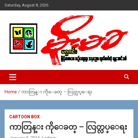
Skip
Saturday, August 8, 2026
to
content
USA – editors @ moemaka.net ((510) 854-6501)။ ရန္ကုန္ ဆက္သြ
MoeMaKa Burmese News &
ယ္ေရး – အမွတ္ ၂၅၄၊ ပထပ္၊ လမ္း ၄၀၊ ေက်ာက္တံတား၊ ရန္ကုန္။
Media
(ဖုုံး – ၀၉ ၂၅၂ ၂၄၉ ၀၉၄ ၊ ၀၉ ၄၂၁ ၇၄၃ ၇၅၃ ၊ ၀၉ ၅၀၄ ၁၀ ၅၈) ျ
ဖန္႔ခ်ိေရး – ဆိပ္ကမ္းသာစာေပ – အမွတ္ ၁၃ / ၃၈ လမ္း။ ပလာ
Home
ကာတြန္း ကိုေခတ္ – လြတ္လပ္ေရး
ဇာေစ်းသစ္ ။ ၀၉ ၇၈၆၈၃၇ ၃၀၅ / ၀၉ ၉၆၃၆၉၉၈၃၄
CARTOON BOX
ကာတြန္း ကိုေခတ္ – လြတ္လပ္ေရး
January 5, 2016
admin