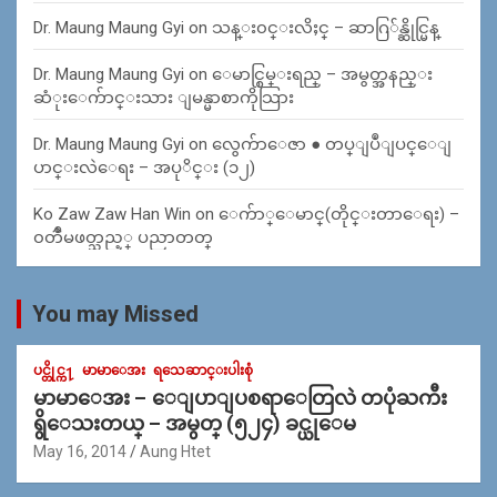
Dr. Maung Maung Gyi
on
သန္း၀င္းလိႈင္ – ဆာဂြ်န္ဆိုင္မြန္
Dr. Maung Maung Gyi
on
ေမာင္စြမ္းရည္ – အမွတ္အနည္း
ဆံုးေက်ာင္းသား ျမန္မာစာကိုသြား
Dr. Maung Maung Gyi
on
လွေက်ာေဇာ ● တပ္ျပဳျပင္ေျ
ပာင္းလဲေရး – အပုိင္း (၁၂)
Ko Zaw Zaw Han Win
on
ေက်ာ္ေမာင္(တိုင္းတာေရး) –
၀တၳဳမဖတ္သည့္ ပညာတတ္
You may Missed
ပင္တိုင္က႑
မာမာေအး
ရသေဆာင္းပါးစုံ
မာမာေအး – ေျပာျပစရာေတြလဲ တပုံႀကီး
ရွိေသးတယ္ – အမွတ္ (၅၂၄) ခင္ယုေမ
May 16, 2014
Aung Htet