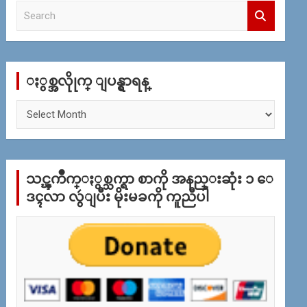
S
e
a
r
c
ႏွစ္အလိုုက္ ျပန္ရွာရန္
h
ႏွ
စ္
အ
လိုု
က္
သင္ၾကိဳက္ႏွစ္သက္ရာ စာကို အနည္းဆုံး ၁ ေ
ျ
ပ
ဒၚလာ လွဴျပီး မိုးမခကို ကူညီပါ
န္
ရွာ
ရန္