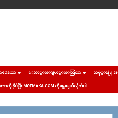
စာပေဒသာ
ေသာင္းေျပာင္းေထြလာ
သမိုင္းနဲ႔ အ
ကာကို နှိပ်ပြီး MOEMAKA.COM ကိုရွေးချယ်လိုက်ပါ