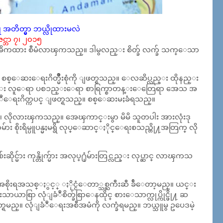
ို အတိတ္မွာ ဘယ္လိုထားမလဲ
ဇင္ဘာ ၇၊ ၂၀၁၅
ိကထား စီမံလာၾကသည္။ ဒါမွလည္း စိတ္ခ် လက္ခ် သက္ေသာ
စစ္ေဆးေရးဂိတ္မ်ိဳးစုံကို ျဖတ္ရသည္။ ေလဆိပ္လည္း ထိုနည္း
ခုခ်င္း လူေရာ ပစၥည္းေရာ စာရြက္စာတန္းေတြေရာ အေသ အ
ံျခံဳေရးဂိတ္ကပင္ ျဖတ္ရသည္။ စစ္ေဆးမႈခံရသည္။
ိုလားၾကသည္။ အေၾကာင္းမွာ မိမိ သူတပါး အားလုံးဒု
ုးရိမ္ပူပန္မႈမရွိ လုပ္ေဆာင္ႏိုင္ေရးစသည္တို႔အတြက္ လို
စ်းဆိုင္မ်ား ကုန္တိုက္မ်ား အလုပ္႐ုံမ်ားတြင္လည္း လုပ္ဆာင္ လာၾကသ
အစိုးရအသစ္ႏွင့္ ႏိုင္ငံေတာ္သစ္ႀကီးဆီ ခ်ီေတာ့မည္။ ယင္း
ာယာစြာ လုံျခံဳစိတ္ခ်စြာေနထိုင္ စားေသာက္လုပ္ကိုင္ဖို႔ ဆ
ရမည္။ လုံျခံဳေရးအစီအမံကို လက္ခံရမည္။ ဘယ္သူမွ ဥပေဒမဲ့