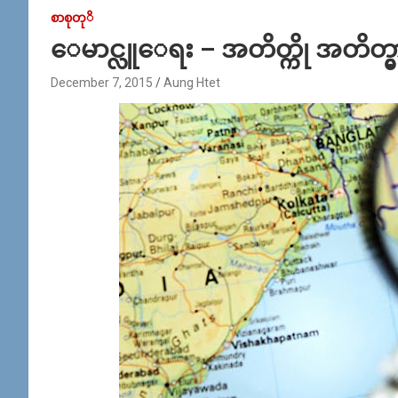
စာစုတုိ
ေမာင္လူေရး – အတိတ္ကို အတိတ္မ
December 7, 2015
Aung Htet