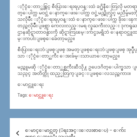
ႏိုင္ငံေတာ္သစ္တြင္ စီးပြားေရးရပ္ဝန္းထဲ ခ႐ိုနီေတြလို မတရာ
တ္ေပါက္က မဝင္ဘဲ ေနာက္ေဖးေပါက္က ဝင္ခဲ့မည္ဆိုလွ်င္ မညီမွ
သလိုမ်ိဳး ႏိုင္ငံေရးရပ္ဝန္းထဲ ေနာက္ေဖးေပါက္က ခိုးေၾကာင္ခ
တည္သလိုမ်ိဳးျဖစ္ကာ ကေလးလည္းမရ လူႀကီးလည္း ဒုကၡႀကီးစ
ဌာနဆိုင္ရာတာဝန္မ်ားကို ဆိုင္ရာကြၽမ္းက်င္မႈမရွိဘဲ ေနရာဝင္ယူထား
မ္းကပါးျဖစ္ေခ်ေတာ့မည္။
စီးပြားေရးဘဲျဖစ္ျဖစ္ အမတ္ျဖစ္ေရးဘဲျဖစ္ျဖစ္ အုပ္ခ်
သာ ႏိုင္ငံေတာ္ႀကီး ေအးခ်မ္းသာယာေတာ့မည္။
မည္သူမဆို ႏိုင္ငံေတာ္သစ္ႀကီးဆီသို႔ ဥပေဒဂိတ္ေပါက္မွသာ
သည္ပင္ အတိတ္ကို ထည့္မတြက္ျခင္းျဖစ္ေလသည္တကား။
ေမာင္လူေရး
Tags:
ေမာင္လူေရး
Post
ေမာင္ေမာင္လတ္ (ေရႊအင္းေလးစာေပ) – ေက်း
navigation
ဇူးရွင္ ေဆး႐ုိး သယ္ႀကီး