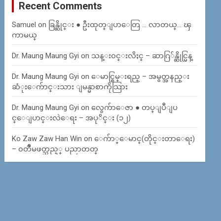
Recent Comments
Samuel
on
ခြန္ဆိုင္း ● ဦးထုတ္ျပာေတြ … လာတယ္… ၾ
ကာမယ္
Dr. Maung Maung Gyi
on
သန္း၀င္းလိႈင္ – ဆာဂြ်န္ဆိုင္မြန္
Dr. Maung Maung Gyi
on
ေမာင္စြမ္းရည္ – အမွတ္အနည္း
ဆံုးေက်ာင္းသား ျမန္မာစာကိုသြား
Dr. Maung Maung Gyi
on
လွေက်ာေဇာ ● တပ္ျပဳျပ
င္ေျပာင္းလဲေရး – အပုိင္း (၁၂)
Ko Zaw Zaw Han Win
on
ေက်ာ္ေမာင္(တိုင္းတာေရး)
– ၀တၳဳမဖတ္သည့္ ပညာတတ္