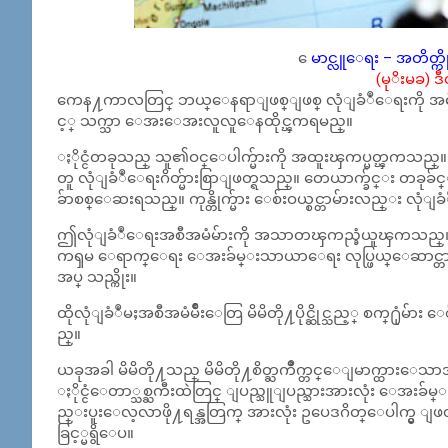
ေမာင္လူေရး – အတိတ္က
(မုိးမခ) ဒီ
ကေန႔ကာလတြင္ ဘယ္ေနရာျဖစ္ျဖစ္ လုံျခံဳေရးကို အဓ
င့္ သက္သာ ေအးေအးလူလူေနထိုင္ၾကရမည္။
ႏိုင္ငံတခုသည္ သူ၏ဝင္ေပါက္မ်ားကို အထူးၾကပ္မတ္ၾကသည္။ 
တူ လုံျခံဳေရးဂိတ္မ်ားစြာျဖတ္ရသည္။ တေယာက္ခ်င္း တ
ခ်ာစစ္ေဆးရသည္။ ကုန္တိုက္မ်ား ေစ်းဝယ္စင္တာမ်ားလည္း လု
ဤလုံျခံဳေရးအစီအမံမ်ားကို အသာတၾကည္ခံယူၾကသည္။ လ
ကၡမ ေရာက္ေရး ေအးခ်မ္းသာယာေရး လုပ္ဖြယ္ေဆာင္တာမ်ား စိ
အပ္ သည္ကိုး။
ထိုလုံျခံဳမႈအစီအမံမ်ိဳးေတြ မိမိတို႔ပိုင္ဆိုင္သည့္ စက္႐ုံမ်ား ေ
ည္။
ယခုအခါ မိမိတို႔သည္ မိမိတို႔စိတ္ႀကိဳက္တင္ေျမာက္ထားေသာ
ႏိုင္ငံေတာ္သစ္ႀကီးထဲတြင္ ျပည္သူျပည္သားအားလုံး ေအးခ်မ္းသ
ည္းပူးေလ့လာဖို႔ရန္အတြက္ အားလုံး ဥပေဒဂိတ္ေပါက္မွ ျဖတ္
ခြင့္မရွိေပ။