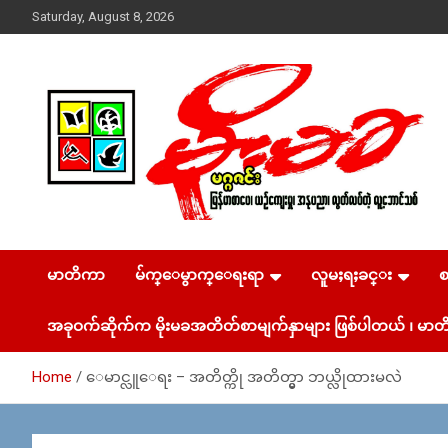
Skip
Saturday, August 8, 2026
to
content
USA – editors @ moemaka.net ((510) 854-6501)။ ရန္ကုန္ ဆက္သြ
MoeMaKa Burmese
ယ္ေရး – အမွတ္ ၂၅၄၊ ပထပ္၊ လမ္း ၄၀၊ ေက်ာက္တံတား၊ ရန္ကုန္။
(ဖုုံး – ၀၉ ၂၅၂ ၂၄၉ ၀၉၄ ၊ ၀၉ ၄၂၁ ၇၄၃ ၇၅၃ ၊ ၀၉ ၅၀၄ ၁၀ ၅၈)
မာတိကာ
မ်က္ေမွာက္ေရးရာ
လူမႈရႈခင္း
News & Media
ျဖန္႔ခ်ိေရး – ဆိပ္ကမ္းသာစာေပ – အမွတ္ ၁၃ / ၃၈ လမ္း။ ပ
လာဇာေစ်းသစ္ ။ ၀၉ ၇၈၆၈၃၇ ၃၀၅ / ၀၉ ၉၆၃၆၉၉၈၃၄
အခုဝက်ဆိုက်က မိုးမခအတိတ်စာမျက်နှာများ ဖြစ်ပါတယ် ၊ မာတိ
Home
ေမာင္လူေရး – အတိတ္ကို အတိတ္မွာ ဘယ္လိုထားမလဲ