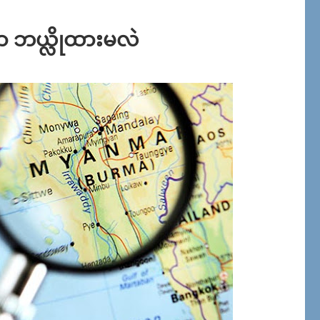
ွာ ဘယ္လိုထားမလဲ