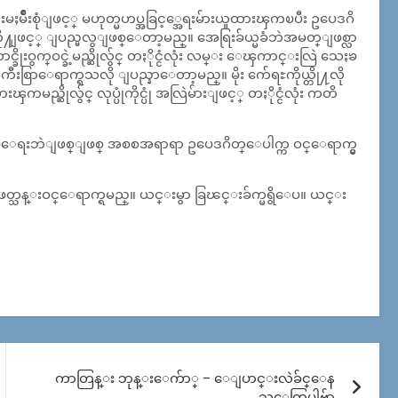
းမႈမ်ိဳးစုံျဖင့္ မဟုတ္မဟပ္အခြင့္အေရးမ်ားယူထားၾကၿပီး ဥပေဒဂိ
်မႈတို႔ျဖင့္ ျပည္မလွျဖစ္ေတာ့မည္။ အေရြးခ်ယ္မခံဘဲအမတ္ျဖစ္လာ
ိုးဝွက္ဝင္ခဲ့မည္ဆိုလွ်င္ တႏိုင္ငံလုံး လမ္း ေၾကာင္းလြဲ သေႏၶ
ြာေရာက္ရသလို ျပည္နာေတာ့မည္။ မိုး က်ေရႊကိုယ္တို႔လို
ၾကမည္ဆိုလွ်င္ လုပ္ပုံကိုင္ပုံ အလြဲမ်ားျဖင့္ တႏိုင္ငံလုံး ကတိ
ဳပ္ေရးဘဲျဖစ္ျဖစ္ အစစအရာရာ ဥပေဒဂိတ္ေပါက္က ဝင္ေရာက္မွ
 ျဖတ္သန္းဝင္ေရာက္ရမည္။ ယင္းမွာ ခြၽင္းခ်က္မရွိေပ။ ယင္း
ကာတြန္း ဘုန္းေက်ာ္ – ေျပာင္းလဲခ်င္ေန
သူေတြပါဗ်ာ