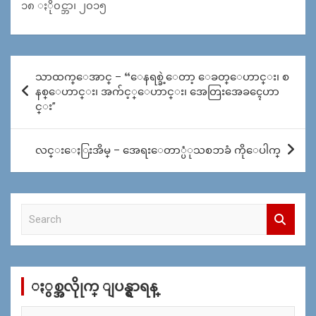
၁၈ ႏို၀င္ဘာ၊ ၂၀၁၅
Post
သာထက္ေအာင္ – “ေနရစ္ခဲ့ေတာ့ ေခတ္ေဟာင္း၊ စ
navigation
နစ္ေဟာင္း၊ အက်င့္ေဟာင္း၊ အေတြးအေခၚေဟာ
င္း”
လင္းေႏြးအိမ္ – အေရးေတာ္ပံုသစၥာခံ ကိုေပါက္
S
e
a
r
c
ႏွစ္အလိုုက္ ျပန္ရွာရန္
h
ႏွ