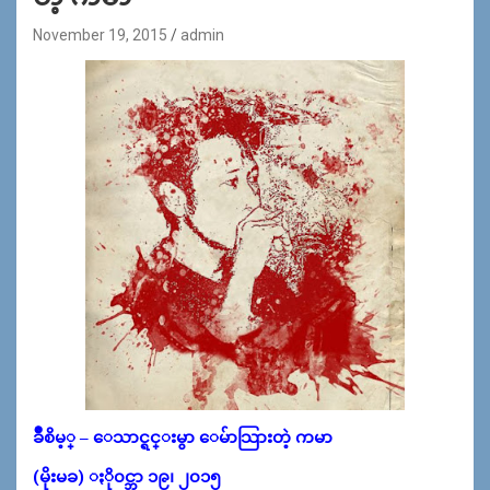
November 19, 2015
admin
ေသာင္ရင္းမွာ ေမ်ာသြားတဲ့ ကမာ
ခ်ဳိစိမ့္ –
(မိုးမခ) ႏို၀င္ဘာ ၁၉၊ ၂၀၁၅