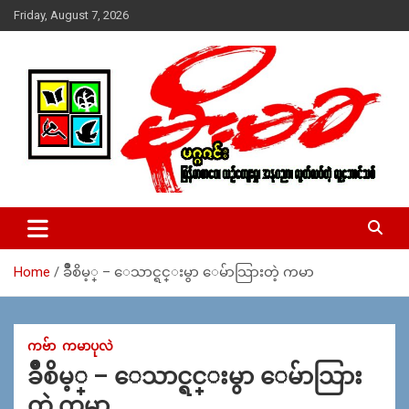
Skip
Friday, August 7, 2026
to
content
USA – editors @ moemaka.net ((510) 854-6501)။ ရန္ကုန္ ဆက္သြ
MoeMaKa Burmese News &
ယ္ေရး – အမွတ္ ၂၅၄၊ ပထပ္၊ လမ္း ၄၀၊ ေက်ာက္တံတား၊ ရန္ကုန္။
Media
(ဖုုံး – ၀၉ ၂၅၂ ၂၄၉ ၀၉၄ ၊ ၀၉ ၄၂၁ ၇၄၃ ၇၅၃ ၊ ၀၉ ၅၀၄ ၁၀ ၅၈) ျ
ဖန္႔ခ်ိေရး – ဆိပ္ကမ္းသာစာေပ – အမွတ္ ၁၃ / ၃၈ လမ္း။ ပလာ
Home
ခ်ဳိစိမ့္ – ေသာင္ရင္းမွာ ေမ်ာသြားတဲ့ ကမာ
ဇာေစ်းသစ္ ။ ၀၉ ၇၈၆၈၃၇ ၃၀၅ / ၀၉ ၉၆၃၆၉၉၈၃၄
ကဗ်ာ
ကမာပုလဲ
ခ်ဳိစိမ့္ – ေသာင္ရင္းမွာ ေမ်ာသြား
တဲ့ ကမာ