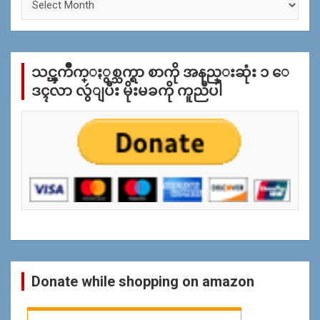
စ္
အ
လိုု
က္
သင္ၾကိဳက္ႏွစ္သက္ရာ စာကို အနည္းဆုံး ၁ ေ
ျ
ပ
ဒၚလာ လွဴျပီး မိုးမခကို ကူညီပါ
န္
ရွာ
ရန္
Donate while shopping on amazon