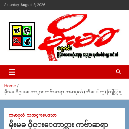
Skip
Saturday, August 8, 2026
to
content
USA – editors @ moemaka.net ((510) 854-6501)။ ရန္ကုန္ ဆက္သြ
MoeMaKa Burmese News &
ယ္ေရး – အမွတ္ ၂၅၄၊ ပထပ္၊ လမ္း ၄၀၊ ေက်ာက္တံတား၊ ရန္ကုန္။
Media
(ဖုုံး – ၀၉ ၂၅၂ ၂၄၉ ၀၉၄ ၊ ၀၉ ၄၂၁ ၇၄၃ ၇၅၃ ၊ ၀၉ ၅၀၄ ၁၀ ၅၈) ျ
ဖန္႔ခ်ိေရး – ဆိပ္ကမ္းသာစာေပ – အမွတ္ ၁၃ / ၃၈ လမ္း။ ပလာ
Home
ဇာေစ်းသစ္ ။ ၀၉ ၇၈၆၈၃၇ ၃၀၅ / ၀၉ ၉၆၃၆၉၉၈၃၄
မိုးမခ ဝိုင္းေတာ္သား ကဗ်ာဆရာ ကမာပုလဲ (ကိုေပါက္) ကြယ္လြန္
ကမာပုလဲ
သတင္းပေဒသာ
မိုးမခ ဝိုင္းေတာ္သား ကဗ်ာဆရာ