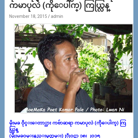
ကမာပုလဲ (ကိုေပါက္) ကြယ္လြန္
November 18, 2015
admin
မိုးမခ
ဝိုင္းေတာ္သား
ကဗ်ာဆရာ
ကမာပုလဲ
(
ကိုေပါက္
)
ကြ
ယ္လြန္
(မိုုးမခ၀မ္းနည္းမွတ္တမ္း) ႏိုု၀င္ဘာ ၁၈၊ ၂၀၁၅