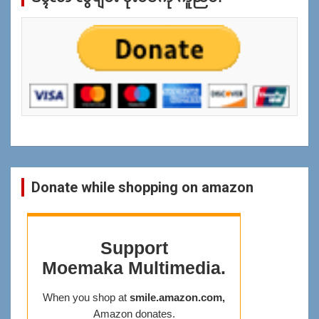
န္
ရွာ
ရန္
Donate while shopping on amazon