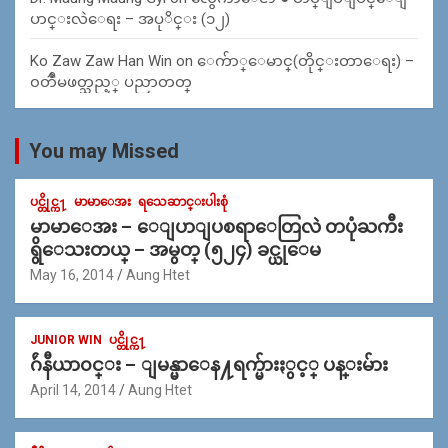
ပာင္းလဲေရး – အပုိင္း (၁၂)
Ko Zaw Zaw Han Win
on
ေက်ာ္ေမာင္(တိုင္းတာေရး) –
၀တၳဳမဖတ္သည့္ ပညာတတ္
You may Missed
ပင္တိုင္က႑
မာမာေအး
ရသေဆာင္းပါးစုံ
မာမာေအး – ေျပာျပစရာေတြလဲ တပုံႀကီး
ရွိေသးတယ္ – အမွတ္ (၅၂၄) ခင္ယုေမ
May 16, 2014
Aung Htet
JUNIOR WIN
ပင္တိုင္က႑
ဂ်ဴနီယာ၀င္း – ျမန္မာေန႔ရက္မ်ားႏွင့္ ပန္းမ်ား
April 14, 2014
Aung Htet