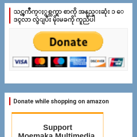
က္
သင္ၾကိဳက္ႏွစ္သက္ရာ စာကို အနည္းဆုံး ၁ ေ
ျ
ပ
ဒၚလာ လွဴျပီး မိုးမခကို ကူညီပါ
န္
ရွာ
ရန္
Donate while shopping on amazon