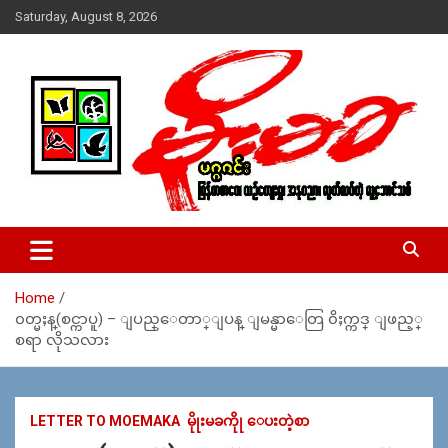
Skip
Saturday, August 8, 2026
to
content
USA – editors @ moemaka.net ((510) 854-6501)။ ရန္ကုန္ ဆက္သြ
MoeMaKa Burmese News &
ယ္ေရး – အမွတ္ ၂၅၄၊ ပထပ္၊ လမ္း ၄၀၊ ေက်ာက္တံတား၊ ရန္ကုန္။
Media
(ဖုုံး – ၀၉ ၂၅၂ ၂၄၉ ၀၉၄ ၊ ၀၉ ၄၂၁ ၇၄၃ ၇၅၃ ၊ ၀၉ ၅၀၄ ၁၀ ၅၈) ျ
ဖန္႔ခ်ိေရး – ဆိပ္ကမ္းသာစာေပ – အမွတ္ ၁၃ / ၃၈ လမ္း။ ပလာ
Home
ဇာေစ်းသစ္ ။ ၀၉ ၇၈၆၈၃၇ ၃၀၅ / ၀၉ ၉၆၃၆၉၉၈၃၄
၀တ္မႈန္(စင္ကာပူ) – ျပည္ေတာ္ျပန္ ျမန္မာေတြ ၀ိႈက္ကဒ္ ျဖည့္
စရာ လိုသလား
LETTER TO MOEMAKA
မိုုးမခကိုု ေပးတဲ့စာ