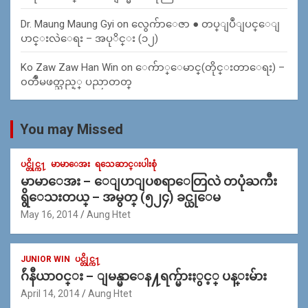
Dr. Maung Maung Gyi
on
လွေက်ာေဇာ ● တပ္ျပဳျပင္ေျ
ပာင္းလဲေရး – အပုိင္း (၁၂)
Ko Zaw Zaw Han Win
on
ေက်ာ္ေမာင္(တိုင္းတာေရး) –
၀တၳဳမဖတ္သည့္ ပညာတတ္
You may Missed
ပင္တိုင္က႑
မာမာေအး
ရသေဆာင္းပါးစုံ
မာမာေအး – ေျပာျပစရာေတြလဲ တပုံႀကီး
ရွိေသးတယ္ – အမွတ္ (၅၂၄) ခင္ယုေမ
May 16, 2014
Aung Htet
JUNIOR WIN
ပင္တိုင္က႑
ဂ်ဴနီယာ၀င္း – ျမန္မာေန႔ရက္မ်ားႏွင့္ ပန္းမ်ား
April 14, 2014
Aung Htet