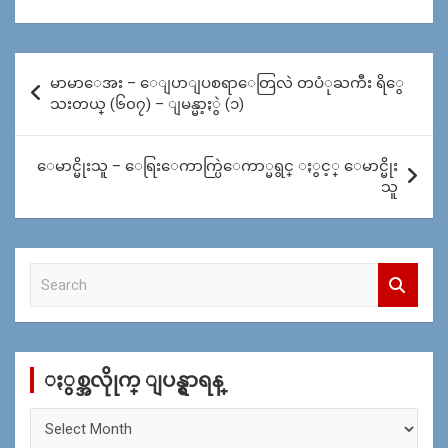
Post
မာမာေအး – ေျပာျပစရာေတြလဲ တပံုႀကီး ရိွေ
navigation
သးတယ္ (၆၀၇) – ျမန္မာ့ႏွဲ (၁)
ေမာင္မိုးသူ – ေရြးေကာက္ပြဲေကာ္မရွင္ ႏွင့္ ေမာင္မိုး
သူ
S
e
a
r
c
ႏွစ္အလိုုက္ ျပန္ရွာရန္
h
ႏွ
စ္