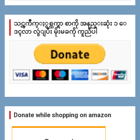
အ
လိုု
က္
သင္ၾကိဳက္ႏွစ္သက္ရာ စာကို အနည္းဆုံး ၁ ေ
ျ
ပ
ဒၚလာ လွဴျပီး မိုးမခကို ကူညီပါ
န္
ရွာ
ရန္
Donate while shopping on amazon