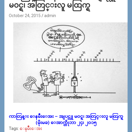
မ၀င္ရ၊ အတြင္းလူ မထြက္ရ
October 24, 2015
admin
ကာတြန္း ေနမ်ဴိးေအး – အျပင္လူ မ၀င္ရ၊ အတြင္းလူ မထြက္ရ
(မိုးမခ) ေအာက္တိုဘာ ၂၄၊ ၂၀၁၅
Tags:
ေနမ်ဳိးေအး