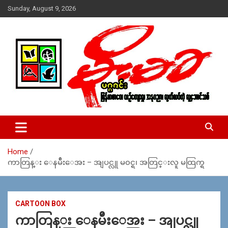
Skip
Sunday, August 9, 2026
to
content
USA – editors @ moemaka.net ((510) 854-6501)။ ရန္ကုန္ ဆက္သြ
MoeMaKa Burmese News &
ယ္ေရး – အမွတ္ ၂၅၄၊ ပထပ္၊ လမ္း ၄၀၊ ေက်ာက္တံတား၊ ရန္ကုန္။
Media
(ဖုုံး – ၀၉ ၂၅၂ ၂၄၉ ၀၉၄ ၊ ၀၉ ၄၂၁ ၇၄၃ ၇၅၃ ၊ ၀၉ ၅၀၄ ၁၀ ၅၈) ျ
ဖန္႔ခ်ိေရး – ဆိပ္ကမ္းသာစာေပ – အမွတ္ ၁၃ / ၃၈ လမ္း။ ပလာ
Home
ဇာေစ်းသစ္ ။ ၀၉ ၇၈၆၈၃၇ ၃၀၅ / ၀၉ ၉၆၃၆၉၉၈၃၄
ကာတြန္း ေနမ်ဴိးေအး – အျပင္လူ မ၀င္ရ၊ အတြင္းလူ မထြက္ရ
CARTOON BOX
ကာတြန္း ေနမ်ဴိးေအး – အျပင္လူ