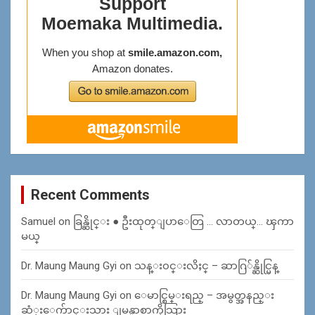
Recent Comments
Samuel
on
ခြန္ဆိုင္း ● ဦးထုတ္ျပာေတြ … လာတယ္… ၾကာ
မယ္
Dr. Maung Maung Gyi
on
သန္း၀င္းလိႈင္ – ဆာဂြ်န္ဆိုင္မြန္
Dr. Maung Maung Gyi
on
ေမာင္စြမ္းရည္ – အမွတ္အနည္း
ဆံုးေက်ာင္းသား ျမန္မာစာကိုသြား