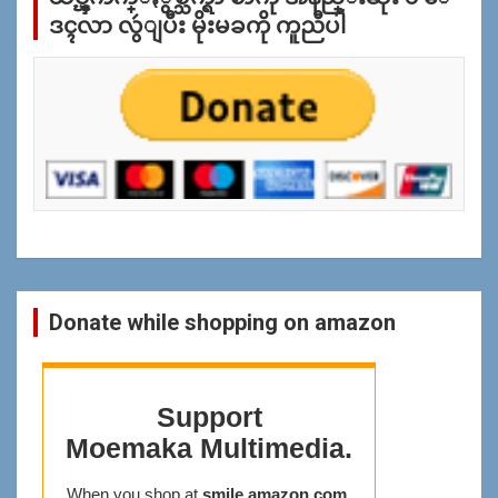
ပ
ဒၚလာ လွဴျပီး မိုးမခကို ကူညီပါ
န္
ရွာ
ရန္
Donate while shopping on amazon