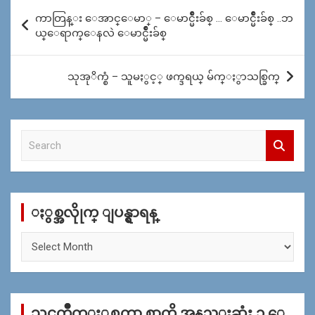
Post
ကာတြန္း ေအာင္ေမာ္ – ေမာင္မ်ဳိးခ်စ္ … ေမာင္မ်ဳိးခ်စ္ ..ဘ
navigation
ယ္ေရာက္ေနလဲ ေမာင္မ်ဳိးခ်စ္
သုအုိက္စံ – သူမႏွင့္ ဖက္ဒရယ္ မ်က္ႏွာသစ္ခြက္
S
e
a
r
c
ႏွစ္အလိုုက္ ျပန္ရွာရန္
h
ႏွ
စ္
အ
လိုု
က္
သင္ၾကိဳက္ႏွစ္သက္ရာ စာကို အနည္းဆုံး ၁ ေ
ျ