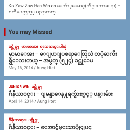
Ko Zaw Zaw Han Win
on
ေက်ာ္ေမာင္(တိုင္းတာေရး) –
၀တၳဳမဖတ္သည့္ ပညာတတ္
You may Missed
ပင္တိုင္က႑
မာမာေအး
ရသေဆာင္းပါးစုံ
မာမာေအး – ေျပာျပစရာေတြလဲ တပုံႀကီး
ရွိေသးတယ္ – အမွတ္ (၅၂၄) ခင္ယုေမ
May 16, 2014
Aung Htet
JUNIOR WIN
ပင္တိုင္က႑
ဂ်ဴနီယာ၀င္း – ျမန္မာေန႔ရက္မ်ားႏွင့္ ပန္းမ်ား
April 14, 2014
Aung Htet
ဂ်ဳနီယာ၀င္း
ပင္တိုင္က႑
ဂ်ဴနီယာ၀င္း – ေအာင္ခ်မ္းသာပုုံျပင္