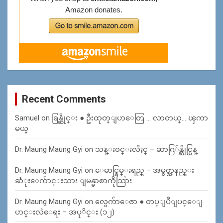
Recent Comments
Samuel
on
ခြန္ဆိုင္း ● ဦးထုတ္ျပာေတြ … လာတယ္… ၾကာ
မယ္
Dr. Maung Maung Gyi
on
သန္း၀င္းလိႈင္ – ဆာဂြ်န္ဆိုင္မြန္
Dr. Maung Maung Gyi
on
ေမာင္စြမ္းရည္ – အမွတ္အနည္း
ဆံုးေက်ာင္းသား ျမန္မာစာကိုသြား
Dr. Maung Maung Gyi
on
လွေက်ာေဇာ ● တပ္ျပဳျပင္ေျ
ပာင္းလဲေရး – အပုိင္း (၁၂)