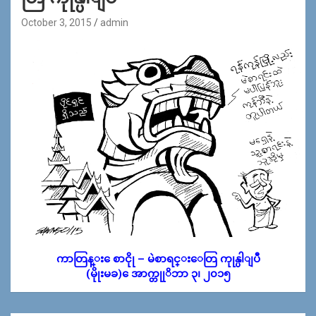
October 3, 2015
admin
ကာတြန္း ေစာငိုု – မဲစာရင္းေတြ ကုုန္ပါျပီ
(မိုုးမခ) ေအာက္တုုိဘာ ၃၊ ၂၀၁၅