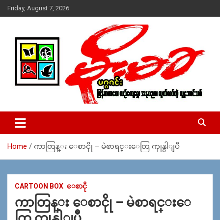
Skip
Friday, August 7, 2026
to
content
USA – editors @ moemaka.net ((510) 854-6501)။ ရန္ကုန္ ဆက္သြ
MoeMaKa Burmese News &
ယ္ေရး – အမွတ္ ၂၅၄၊ ပထပ္၊ လမ္း ၄၀၊ ေက်ာက္တံတား၊ ရန္ကုန္။
Media
(ဖုုံး – ၀၉ ၂၅၂ ၂၄၉ ၀၉၄ ၊ ၀၉ ၄၂၁ ၇၄၃ ၇၅၃ ၊ ၀၉ ၅၀၄ ၁၀ ၅၈) ျ
ဖန္႔ခ်ိေရး – ဆိပ္ကမ္းသာစာေပ – အမွတ္ ၁၃ / ၃၈ လမ္း။ ပလာ
Home
ကာတြန္း ေစာငိုု – မဲစာရင္းေတြ ကုုန္ပါျပီ
ဇာေစ်းသစ္ ။ ၀၉ ၇၈၆၈၃၇ ၃၀၅ / ၀၉ ၉၆၃၆၉၉၈၃၄
CARTOON BOX
ေစာငို
ကာတြန္း ေစာငိုု – မဲစာရင္းေ
တြ ကုုန္ပါျပီ