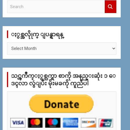
S
e
a
r
c
ႏွစ္အလိုုက္ ျပန္ရွာရန္
h
ႏွ
စ္
အ
လိုု
က္
သင္ၾကိဳက္ႏွစ္သက္ရာ စာကို အနည္းဆုံး ၁ ေ
ျ
ပ
ဒၚလာ လွဴျပီး မိုးမခကို ကူညီပါ
န္
ရွာ
ရန္