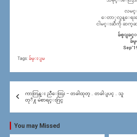
သမိုင္​း​ေတြအ
လမင္​
ေတာ္​လွန္​​ေရး
ငါမင္​းဆီကို ဆက္​ဆ
ခ်စ္​ျခင္
ခ်မ
Sep’19
Tags:
ခ်မ္းျမ
Post
ကာတြန္း ညီေထြး – တခါထုတ္ .. တခါျပင္ .. သူ
navigation
တုိ႔ မဲစာရင္းဂြင္
You may Missed