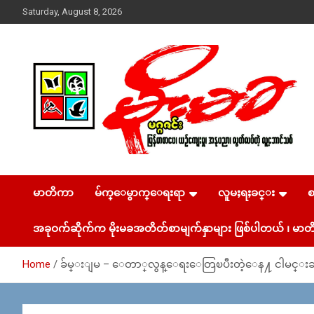
Skip
Saturday, August 8, 2026
to
content
USA – editors @ moemaka.net ((510) 854-6501)။ ရန္ကုန္ ဆက္သြ
MoeMaKa Burmese
ယ္ေရး – အမွတ္ ၂၅၄၊ ပထပ္၊ လမ္း ၄၀၊ ေက်ာက္တံတား၊ ရန္ကုန္။
(ဖုုံး – ၀၉ ၂၅၂ ၂၄၉ ၀၉၄ ၊ ၀၉ ၄၂၁ ၇၄၃ ၇၅၃ ၊ ၀၉ ၅၀၄ ၁၀ ၅၈)
မာတိကာ
မ်က္ေမွာက္ေရးရာ
လူမႈရႈခင္း
News & Media
ျဖန္႔ခ်ိေရး – ဆိပ္ကမ္းသာစာေပ – အမွတ္ ၁၃ / ၃၈ လမ္း။ ပ
လာဇာေစ်းသစ္ ။ ၀၉ ၇၈၆၈၃၇ ၃၀၅ / ၀၉ ၉၆၃၆၉၉၈၃၄
အခုဝက်ဆိုက်က မိုးမခအတိတ်စာမျက်နှာများ ဖြစ်ပါတယ် ၊ မာတိ
Home
ခ်မ္းျမ – ေတာ္​လွန္​​ေရး​ေတြၿပီးတဲ့​ေန႔ ငါမင္​း