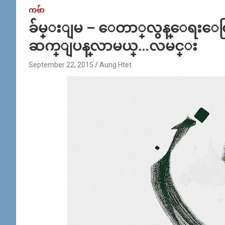
ကဗ်ာ
ခ်မ္းျမ – ေတာ္​လွန္​​ေရး​ေတ
ဆက္​ျပန္​လာမယ္​…လမင္​း
September 22, 2015
Aung Htet