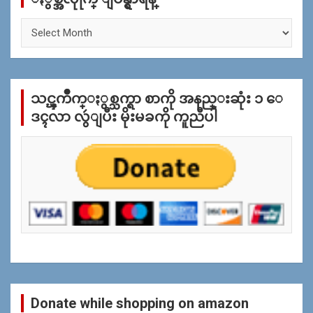
ႏွ
စ္
အ
လိုု
က္
သင္ၾကိဳက္ႏွစ္သက္ရာ စာကို အနည္းဆုံး ၁ ေ
ျ
ပ
ဒၚလာ လွဴျပီး မိုးမခကို ကူညီပါ
န္
ရွာ
ရန္
Donate while shopping on amazon