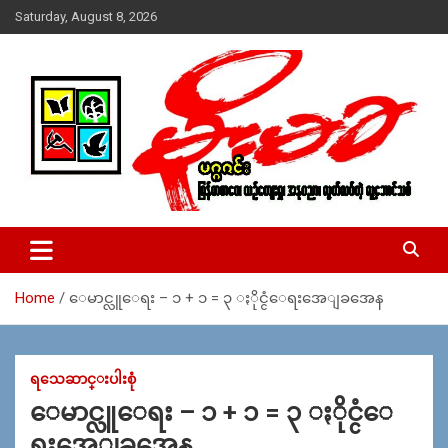
Skip
Saturday, August 8, 2026
to
content
USA – editors @ moemaka.net ((510) 854-6501)။ ရန္ကုန္ ဆက္သြ
MoeMaKa Burmese News &
ယ္ေရး – အမွတ္ ၂၅၄၊ ပထပ္၊ လမ္း ၄၀၊ ေက်ာက္တံတား၊ ရန္ကုန္။
Media
(ဖုုံး – ၀၉ ၂၅၂ ၂၄၉ ၀၉၄ ၊ ၀၉ ၄၂၁ ၇၄၃ ၇၅၃ ၊ ၀၉ ၅၀၄ ၁၀ ၅၈) ျ
ဖန္႔ခ်ိေရး – ဆိပ္ကမ္းသာစာေပ – အမွတ္ ၁၃ / ၃၈ လမ္း။ ပလာ
Home
ေမာင္လူေရး – ၁ + ၁ = ၃ ႏိုင္ငံေရးအေျခအေန
ဇာေစ်းသစ္ ။ ၀၉ ၇၈၆၈၃၇ ၃၀၅ / ၀၉ ၉၆၃၆၉၉၈၃၄
ရသေဆာင္းပါးစုံ
ေမာင္လူေရး – ၁ + ၁ = ၃ ႏိုင္ငံေ
ရးအေျခအေန