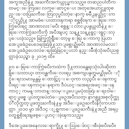
အကူအညီနဲ႔ အႀကီးအက်ယ္လုပ္ၾကသည္။ တဆညပါတီက
ထမင္းေကြၽး လက္ေဆာင္ေပး အတုအေယာင္လူထုစ
ည္းေဝးပြဲႀကီးေတြလုပ္ၿပီးတဲ့ေနာက္ ၿမိဳ႕နယ္တိုင္းက
ႏိုင္မယ္လို႔ အာမခံေပးထားၾကရာ စစ္အစိုးရက ေရြးေကာ
က္ပြဲၿပီးရင္ အာဏာလႊဲၿပီး စစ္တန္း လ်ားျပန္မယ္ကတိနဲ႔ ေ
ရြးေကာက္ပြဲႀကီးကို အပီအျပင္ သန္႔သန္႔ရွင္းရွင္းလု
ပ္ေပးခဲ့သည္။ ခြက္ခြက္လံရွဳံးေတာ့မွ ေရြး ေကာက္ ပြဲဟာ
အေျခခံဥပေဒေရးဆြဲဖို႔သာျဖစ္တယ္ဆိုၿပီး အာဏာလဲမလႊဲ
အေျခခံဥပေဒလဲေရးဆြဲခြင့္မေပးဘဲ နည္းမ်ိဳးစုံသုံးၿပီးညစ္ပ
တ္လာခဲ့သည္မွာ ခု ၂၀၁၅ ထိ။
၉၀ ေရြးေကာက္ပြဲၿပီးကထဲက ဒို႔တာဝန္အေရးသုံးပါးဆိုတာ
ရွိေသးတယ္၊ တာဝန္ႀကီးေလးရပ္ အစကျပန္ပတ္ရမယ္ဆိုၿပီး ႏို
င္ငံေရးသမားမွန္သမွ် ေထာင္သြင္း ေဝ့ကာ လည္ၿပီး ေၾကာင္ၿ
ပီးရင္းေၾကာင္ေနရာက ဒီပဲယင္းအေရးအခင္းေၾ
ကာင့္ ကမန္းကတန္းလမ္းျပေျမပုံထဆြဲ၊ ေရႊဝါေ
ရာင္ျဖစ္မွ ျပဴးတူးၿပဲတဲေျခဥအပီးသတ္၊ နာဂစ္လူအစုလိုက္အျ
ပံဳလိုက္သတ္ျဖတ္မႈႀကီးနဲ႔မွ အဲဒီေျခဥႀကီးနိဂုံးကပၸ
တ္ကာ ၂၀၁၀ မွာ အဲဒီ၁၄ ႏွစ္ၾကာေျခဥႀကီးနဲ႔အညီ အရပ္
ဝတ္စစ္အစိုးရအျဖစ္ေျပာင္းခဲ့ၾကသည္။
ဒီအေျခအေနေလးေရာက္ဖို႔ ေသြးေခ်ာင္းစီးခဲ့ၿပီးၿပီ။