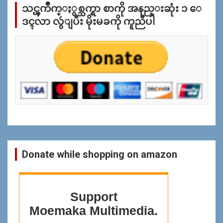
သင္ၾကိဳက္ႏွစ္သက္ရာ စာကို အနည္းဆုံး ၁ ေ
ျ
ပ
ဒၚလာ လွဴျပီး မိုးမခကို ကူညီပါ
န္
ရွာ
ရန္
Donate while shopping on amazon