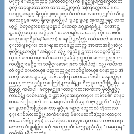
ပံုကို ေမာင္ၾကည္သစ္ (ေကာလင္း) က ရုပ္ရွင္ျပကြက္ကေလးတ
ခုလို တင္ျပထားတာ တကယ့္ကိုလွတဲ့ အကြက္ကေလးပါ။ ေ
အာင္ဆန္းရုပ္ရွင္ ရိုက္ရင္ပဲျဖစ္ျဖစ္၊ ဒီကဗ်ာေလးတပုဒ္ကုိပဲ သီးျ
ခားသရုပ္ေဖာ္ ရိုက္ျပလို႔ပဲ ျဖစ္ျဖစ္ ၾကည့္ရရင္ တက
ယ့္ကို စိတ္ဝင္စားစရာျဖစ္မွာပါပဲ။ဆရာ ဒဂုန္တာရာရဲ႕ “ ေအာင္ဆ
န္းသို႔မဟုတ္ အရိုင္း ” စာေပရုပ္ပံုလႊာကို ကိုးကားၿပီး
ေရႊေနာင္ရိုး(မႏၱေလး) ေရးဖြဲ႕လိုက္တဲ့ ကဗ်ာကလဲ ေကာ
င္းဘိျခင္း။ စာေရးဆရာငယ္တေယာက္က အာဏာအရိွဆံုး
ဗိုလ္ခ်ဳပ္တေယာက္ကို “ အရိုင္း” လို႔ လူသိရွင္ၾကား ေခၚလိုက္မိတ
ယ္ ။ဒါေပမဲ့ ဖမ္းဆီးေထာင္ခ်မခံခဲ့ရဘူးတဲ့။ ေအာင္ဆန္း တ
ကယ္ရိုင္းမရိုင္း၊ သမိုင္းအေျဖက ဒါပါပဲတဲ့။ သူ႔ကဗ်ာက
လဲ လွပါေပတယ္။ ဖတ္ၾကည့္ၾကေစခ်င္ပါတယ္။ ေနာက္ထပ္ အဲ
သလို ေဖာ္ျပခ်င္တဲ့ ကဗ်ာေတြ အမ်ားႀကီးပါ။ ေနာက္ဆံုး
တပုဒ္က တကယ့္ကိုယ္ေတြနဲ႔တူပါရဲ႕။ စိတ္ကူးယဥ္ၿပီးဖြဲ႕ဖို႔ မ
လြယ္တဲ့ ကဗ်ာပါ။ မ်က္မျမင္သူေတာင္းစားႀကီးက ဗိုလ္ခ်ဳပ္ရုပ္ပံု
ကားခ်ပ္ကို ေစ်းမဆစ္ဘဲ ဝယ္သြားပံုအေၾကာင္း ကဗ်ာပါ။“ တနပ္
စာေလ်ာ့သြားလဲ ဘာအေရးလဲ၊ ငါတို႔ေက်းဇူးရွင္ႀကီး ” လို႔
ေျပာၿပီးဝယ္သြားေတာ့ ရုပ္ပံုေရာင္းသူကလဲ အံ့အားသ
င့္၊ ေစ်းမ်ားဆစ္ဖို႔ႀကံေနတဲ့ မိန္းမႀကီး(သူေတာင္း
စားႀကီးရဲ႕ ဇနီး) ကလဲ အံ့အားသင့္။ ၾကားက ကဗ်ာဆရာ
ကေတာ့ ဒီျမင္ကြင္းကို ၾကည့္ၿပီး မ်က္ရည္လည္မိလို႔ “ အမွတ္တရ ”
ကဗ်ာဖြဲ႕မိပါသတဲ့။