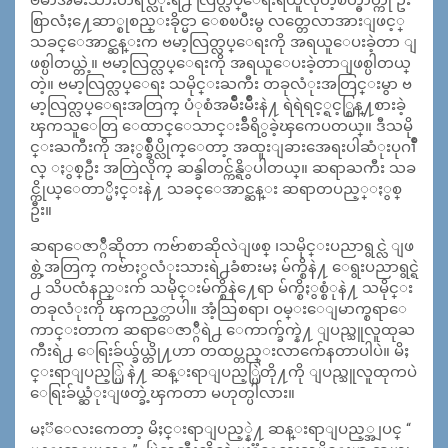
စြာလံႈ႔ေဆာ္စုစည္းခိုင္မာ ေစၿပီးမွ လတ္တေလာအားျဖင့္
သခင္ေအာင္ဆန္းက ဗမာ့လြတ္လပ္ေရးကို အရယူေပးခဲ့တာ ျ
ဖစ္ပါတယ္တဲ့။ ဗမာ့လြတ္လပ္ေရးကို အရယူေပးခဲ့တာျဖစ္ပါတယ္
တဲ့။ ဗမာ့လြတ္လပ္ေရး သမိုင္းႀကီး တခုလံုးအတြင္းမွာ ဗ
မာ့လြတ္လပ္ေရးအတြက္ ပံုစံအမ်ိဳးမ်ိဳးနဲ႔ ရဲရဲရင့္ရင့္စြန္႔စားခဲ့
ၾကသူေတြ ေထာင္ေသာင္းခ်ီရိွခဲ့ၾကေပတယ္။ ဒီသမို
င္းႀကီးကို အႏွစ္ခ်ဳပ္လိုက္ေတာ့ အထူးျခားအေရးပါဆံုးပုဂၢိဳ
လ္ ႏွစ္ဦး အတြဲလိုက္ ဆန္ခါတင္က်န္ရိွပါတယ္။ ဆရာႀကီး သခ
င္ကိုယ္ေတာ္မိႈင္းနဲ႔ သခင္ေအာင္ဆန္း ဆရာတပည့္ႏွစ္
ဦး။
ဆရာေဇာ္ဂ်ီဆိုတာ ကဗ်ာစာဆိုလဲျဖစ္ ၊သမိုင္းပညာရွင္လဲ ျဖ
စ္တဲ့အတြက္ ကဗ်ာႏွလံုးသားရဲ႕ခံစားမႈ မ်က္စိနဲ႔ ေရွးပညာရွင္ရဲ
႕ သိပၸံနည္းက် သမိုင္းမ်က္စိနဲ႔ေရာ မ်က္စိႏွစ္စံုနဲ႔ သမိုင္း
တခုလံုးကို ၾကည့္တာပါ။ အံ့ဩစရာ၊ ဝမ္းေျမာက္စရာေ
ကာင္းတာက ဆရာေဇာ္ဂ်ီရဲ႕ ေကာက္ခ်က္နဲ႔ ျပည္သူလူထုႀ
ကီးရဲ႕ ေရြးခ်ယ္ခ်ယ္တို႔ဟာ တထပ္တည္းလာက်ေနတာပါပဲ။ မိႈ
င္းရာျပည့္ပြဲ နဲ႔ ဆန္းရာျပည့္ပြဲတို႔ကို ျပည္သူလူထုကပဲ
ေရြးခ်ယ္ဆံုးျဖတ္ခဲ့ၾကတာ မဟုတ္ပါလား။
မႏၱေလးကေတာ့ မိႈင္းရာျပည့္နဲ႔ ဆန္းရာျပည့္အျပင္ “