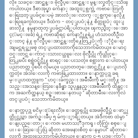
လို။ သခင္ေအာင္ဆန္း၊ ဗိုလ္ခ်ဳပ္ေအာင္ဆန္း မွန္းလူတိုင္းသိၾ
ကပါတယ္။ ဒီစာအုပ္မွာ က်ေနာ္ အထူးႏွစ္သက္တဲ့ ကဗ်ာေတြကို
ေရြးႏႈတ္ျပခ်င္ေပမဲ့ အားလံုးေလာက္ ႏွစ္သက္ေနလို႔
ေရြးရခက္ပါတယ္။ ဒီထဲက – တင္ျပပံုနဲ႔ စိတ္ကူးပံု ထူးျ
ခားလို႔ နမူနာထုတ္ျပခ်င္တာပဲရိွပါတယ္။ ၾကည္မိႈင္းေအာ
င္(ျမင္းၿခံ) ရဲ႕ ကဗ်ာဆိုရင္ က်ေနာ္တို႔ရဲ႕ ဟံသာဝတီဦးဝ
င္းတင္ နဲ႔ ဗုိလ္ခ်ဳပ္ေအာင္ဆန္းတို႔ေတြ႕ပံုကို ႏိုင္ငံေရး
အျမင္တရပ္အျဖစ္ တင္ျပထားတာကိုသေဘာက်မိတယ္။ ေမာင္
ဝင္းတင္က ေက်ာင္းသားငယ္သူေလး ဗိုလ္ခ်ဳပ္ကို ကိုယ္တိုင္ေ
တြ႕ၿပီး စစ္ထဲဝင္ခ်င္လို႔ စာရင္းေပးသတဲ့။ စစ္သားက ေပါတယ္။
ပညာတတ္က ပိုၿပီး လိုမယ္။ ပညာတတ္ေအာင္သင္လို႔ ေျပာလို
က္သတဲ့။ အဲဒါေလးကို ကဗ်ာဖြဲ႕ထားတာ။ ေနာက္တပုဒ္က ခရ
မ္းျပာထက္လူက “ ဟင္းခ်က္နည္း အမ်ိဳးမ်ိဳးကို မင္းတို႔ အ
သည္းအသန္ေတြးေနခ်ိန္မွာ သူပုန္ထနည္းအမ်ိဳးမ်ိဳးကို ထိန္လင္း
က အႀကိတ္အနယ္ စဥ္းစားေနတယ္ ” ဆိုတာမ်ိဳးေလးကိုလဲ
တင္ျပပံု သေဘာက်မိတယ္။
ေနာက္တပုဒ္က ၿငိမ္း(ေရႊလီ)။ ေခတ္သရုပ္ကို အေဖဗိုလ္ခ်ဳပ္ထံ ေဖာ္ထု
တ္တိုင္တည္ကာ အက်ဥ္းခ်ဳပ္ ၅ မ်က္ႏွာရိွတယ္။ အဲဒီကဗ်ာ ထဲမွာ “
ေနျပည္ေတာ္၊ ေကဇ၊ မဟာသႏၱိဒုကၡ ၊ တိုက္ပြဲ၊ စစ္ေျ
ပး ၊ ေဆြးေႏြးပြဲ ဆိုတာ အေဖနားစိတ္ ေနမွာပါ” ဆိုတာေ
လးကို အထူးသေဘာက်မိပါတယ္။ ေနာက္ ၄-၅ ပုဒ္ေက်ာ္လို