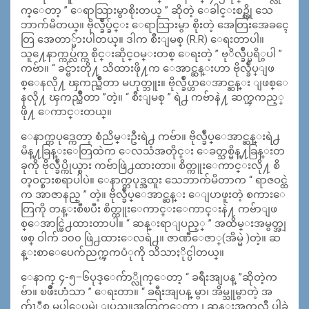
က္ေတာ့ ” ေရာသြားမွာစိုးတယ္ ” ဆိုတဲ့ ေခါင္းစဥ္ကို သေ
ဘာက်မိတယ္။ ဗိုလ္ခ်ဳပ္ခ်င္း ေရာသြားမွာ စိုးတဲ့ အေတြးအေခၚေ
တြ အေတာ္မ်ားပါတယ္။ ဒါက စီးျမစ္ (R.R) ေရးတာပါ။
သူ႔ေနာက္ကပ္လ်က္က စိုင္းဆိုင္ဝမ္းတစ္ ေရးတဲ့ ” ဗုိလ္ခ်ဳပ္မရိွပါ ”
ကဗ်ာ။ “ ခင္ဗ်ားတို႔ သိထားဖို႔က ေအာင္ဆန္းဟာ ဗိုလ္ခ်ဳပ္ျဖ
စ္ေနလို႔ ၾကည္ညိဳတာ မဟုတ္ဘူး။ ဗိုလ္ခ်ဳပ္ဟာေအာင္ဆန္း ျဖစ္ေ
နလို႔ ၾကည္ညိဳတာ ”တဲ့။ “ စီးျမစ္ ” ရဲ႕ ကဗ်ာနဲ႔ ဆက္ၾကည့္
ဖို႔ ေကာင္းတယ္။
ေနာက္တပုဒ္ကေတာ့ စံညိမ္းဦးရဲ႕ ကဗ်ာ။ ဗိုလ္ခ်ဳပ္ေအာင္ဆန္းရဲ႕
မိန္႔ခြန္းေတြထဲက ေလသံအတိုင္း ေခတ္သစ္မိန္႔ခြန္းတ
ခုကို ဗိုလ္ခ်ဳပ္ကိုယ္စား ကဗ်ာဖြဲ႕ထားတာ။ စိတ္ကူးေကာင္းလို႔ စိ
တ္ဝင္စားစရာပါပဲ။ ေနာက္တပုဒ္အထူး သေဘာက်မိတာက “ ရာဇဝင္ထဲ
က အာဇာနည္ ” တဲ့။ ဗိုလ္ခ်ဳပ္ေအာင္ဆန္း ေျပာဖူးတဲ့ စကားေ
တြကို တန္းစီၿပီး စိတ္ကူးေကာင္းေကာင္းနဲ႔ ကဗ်ာျဖ
စ္ေအာင္ဖြဲ႕ထားတာပါ။ “ ဆန္းရာျပည့္ ” အထိမ္းအမွတ္အျ
ဖစ္ ဝါက် ၁၀၀ ဖြဲ႕ထားေလရဲ႕။ ဇာဏီေဇာ္(အိမ္မဲ )တဲ့။ ဆ
န္းစာေပေက်ညက္ၾကပံုကို သိသာႏိုင္ပါတယ္။
ေနာက္ ၄-၅–၆ပုဒ္ေက်ာ္လိုက္ေတာ့ “ ခရီးအျပန္ ”ဆိုတဲ့က
ဗ်ာ။ ၿဖိဳးဟံသာ ” ေရးတာ။ “ ခရီးအျပန္ မွာ၊ အိမ္သူမွာတဲ့ အ
က်ၤီစ မပါေပမဲ့၊ ျပည္သူအတြက္ေတာ့ ၊ ဆန္းအက္တလီ ပါခဲ့