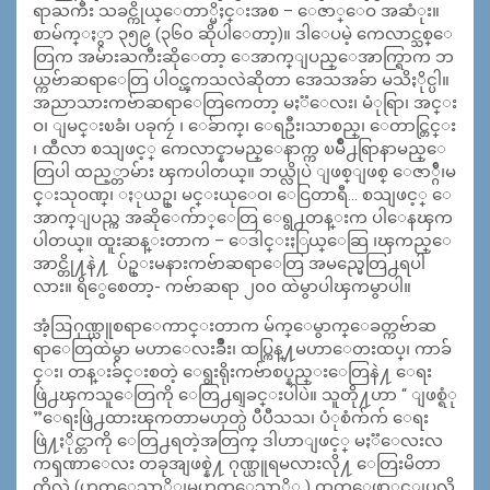
ရာႀကီး သခင္ကိုယ္ေတာ္မိႈင္းအစ – ေဇာ္ေဝ အဆံုး။
စာမ်က္ႏွာ ၃၅၉ (၃၆၀ ဆိုပါေတာ့)။ ဒါေပမဲ့ ကေလာင္သစ္ေ
တြက အမ်ားႀကီးဆိုေတာ့ ေအာက္ျပည္ေအာက္ရြာက ဘ
ယ္ကဗ်ာဆရာေတြ ပါဝင္ၾကသလဲဆိုတာ အေသအခ်ာ မသိႏိုင္ပါ။
အညာသားကဗ်ာဆရာေတြကေတာ့ မႏၱေလး၊ မံုရြာ၊ အင္း
ဝ၊ ျမင္းၿခံ၊ ပခုကၠဴ ၊ ေခ်ာက္၊ ေရဦး၊သာစည္၊ ေတာင္တြင္း
၊ ထီလာ စသျဖင့္ ကေလာင္နာမည္ေနာက္က ၿမိဳ႕ရြာနာမည္ေ
တြပါ ထည့္တာမ်ား ၾကပါတယ္။ ဘယ္လိုပဲ ျဖစ္ျဖစ္ ေဇာ္ဂ်ီ၊မ
င္းသုဝဏ္၊ ႏုယဥ္၊ မင္းယုေဝ၊ ေငြတာရီ… စသျဖင့္ ေ
အာက္ျပည္က အဆိုေက်ာ္ေတြ ေရွ႕တန္းက ပါေနၾက
ပါတယ္။ ထူးဆန္းတာက – ေဒါင္းႏြယ္ေဆြ ၊ၾကည္ေ
အာင္တို႔နဲ႔ ပ်ဥ္းမနားကဗ်ာဆရာေတြ အမည္မေတြ႕ရပါ
လား။ ရိွေစေတာ့- ကဗ်ာဆရာ ၂၀၀ ထဲမွာပါၾကမွာပါ။
အံ့ဩဂုဏ္ယူစရာေကာင္းတာက မ်က္ေမွာက္ေခတ္ကဗ်ာဆ
ရာေတြထဲမွာ မဟာေလးခ်ိဳး၊ ထပ္ကြန္႔မဟာေတးထပ္၊ ကာခ်
င္း၊ တန္းခ်င္းစတဲ့ ေရွးရိုးကဗ်ာစပ္နည္းေတြနဲ႔ ေရး
ဖြဲ႕ၾကသူေတြကို ေတြ႕ရျခင္းပါပဲ။ သူတို႔ဟာ “ ျဖစ္ရံု
”ေရးဖြဲ႕ထားၾကတာမဟုတ္ပဲ ပီပီသသ၊ ပံုစံက်က် ေရး
ဖြဲ႔ႏိုင္တာကို ေတြ႕ရတဲ့အတြက္ ဒါဟာျဖင့္ မႏၱေလးလ
ကၡဏာေလး တခုအျဖစ္နဲ႔ ဂုဏ္ယူရမလားလို႔ ေတြးမိတာ
ကိုလဲ (ဟုတ္ေသာ္ရိွ၊မဟုတ္ေသာ္ရိွ ) ထုတ္ေဖာ္တင္ျပလို