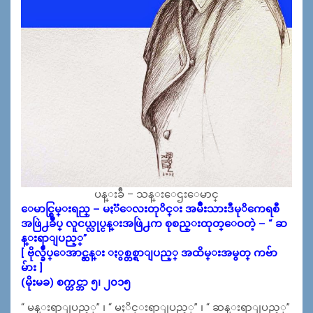
ပန္းခ်ီ – သန္းေဌးေမာင္
ေမာင္စြမ္းရည္ – မႏၱေလးတုိင္း အမ်ိဳးသားဒီမုိကေရစီ
အဖြဲ႕ခ်ဳပ္ လူငယ္လုပ္ငန္းအဖြဲ႕က စုစည္းထုတ္ေဝတဲ့ – “ ဆ
န္းရာျပည့္”
[ ဗိုလ္ခ်ဳပ္ေအာင္ဆန္း ႏွစ္တစ္ရာျပည့္ အထိမ္းအမွတ္ ကဗ်ာ
မ်ား ]
(မိုးမခ) စက္တင္ဘာ ၅၊ ၂၀၁၅
“ မန္းရာျပည့္” ၊ “ မႈိင္းရာျပည့္” ၊ “ ဆန္းရာျပည့္”