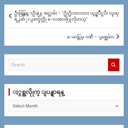
Post
ဦးခြန္ထြန္းဦးနဲ႔ အင္တာဗ်ဴး – “႐ိုး႐ိုးသားသား ယွဥ္ၿပိဳင္ၿပီး လူထု
navigation
ရဲ႕ဆံုးျဖတ္ခ်က္ကို ေလးစားဖို႔လိုတယ္”
ေမာင္လြမ္းဏီ – ျမစ္ညမ်ား
S
e
a
r
c
ႏွစ္အလိုုက္ ျပန္ရွာရန္
h
ႏွ
စ္
အ
လိုု
က္