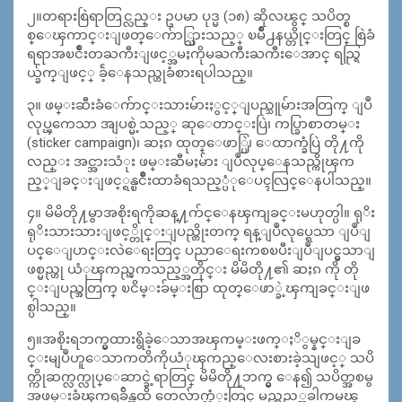
၂။တရားစြဲရာတြင္လည္း ဥပမာ ပုဒ္မ (၁၈) ဆိုလၽွင္ သပိတ္စ
စ္ေၾကာင္းျဖတ္ေက်ာ္သြားသည့္ ၿမိဳ႕နယ္တိုင္းတြင္ စြဲခံ
ရရာအၿငိဳးတႀကီးျဖင့္အမႈကိုမႀကီးႀကီးေအာင္ ရည္ရြ
ယ္ခ်က္ျဖင့္ ခ်ဲ့ေနသည္ဟုခံစားရပါသည္။
၃။ ဖမ္းဆီးခံေက်ာင္းသားမ်ားႏွင့္ျပည္သူမ်ားအတြက္ ျပဳ
လုပ္ၾကေသာ အျပစ္မဲ့သည့္ ဆုေတာင္းပြဲ၊ ကပ္ခြာစာတမ္း
(sticker campaign)၊ ဆႏၵ ထုတ္ေဖာ္ပြဲ၊ ေထာက္ခံပြဲ တို႔ကို
လည္း အင္အားသံုး ဖမ္းဆီမႈမ်ား ျပဳလုပ္ေနသည္ကိုၾက
ည့္ျခင္းျဖင့္ရန္ၿငိဳးထာခံရသည့္ပံုေပၚလြင္ေနပါသည္။
၄။ မိမိတို႔မွာအစိုးရကိုဆန္႔က်င္ေနၾကျခင္းမဟုတ္ပါ။ ရုိး
ရုိးသားသားျဖင့္တိုင္းျပည္တိုးတက္ ရန္ျပဳလုပ္ရေသာ ျပဳျ
ပင္ေျပာင္းလဲေရးတြင္ ပညာေရးကစၿပီးျပဳျပင္မွသာျ
ဖစ္မည္ဟု ယံုၾကည္ၾကသည့္အတိုင္း မိမိတို႔၏ ဆႏၵ ကို တို
င္းျပည္အတြက္ ၿငိမ္းခ်မ္းစြာ ထုတ္ေဖာ္ခဲ့ၾကျခင္းျဖ
စ္ပါသည္။
၅။အစိုးရဘက္မွထားရွိခဲ့ေသာအၾကမ္းဖက္ႏိွမ္နင္းျခ
င္းမျပဳဟူေသာကတိကိုယံုၾကည္ေလးစားခဲ့သျဖင့္ သပိ
တ္ကိုဆက္လက္လုပ္ေဆာင္ခဲ့ရာတြင္ မိမိတို႔ဘက္မွ ေန၍ သပိတ္အစမွ
အဖမ္းခံၾကရခ်ိန္အထိ တေလ်ာက္လံုးတြင္ မည္သည့္အခါကမၽွ