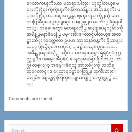
ေလာကၾကီးဟာ မတရားပါဘူး။ ဟုတ္ပါတယ္။ မ
င္းကိုႏိုင္၊ ကိုကိုၾကီး၊နီလာသိန္း..အမ်ားၾကီး မ
င္းကိုႏိုင္၊ ေဒၚေအာင္ဆန္းစုၾကည္ တို႕ဆို မတ
ရားစြာခ်ဳပ္ေႏွာင္ျခင္း အႏွစ္၂၀ ေက်ာ္ ခံခဲ့ရပါ
တယ္။ အခုေခတ္မွာ မတရားလို႕ ဆႏၵျပေနသူမ်ားကို
အမိန္႕မနာခံမႈနဲ႕ ဖမ္းဆီးေထာင္ခ်ပါတယ္။ အထ
င္ရွားဆံုး လတ္တေလာ ဥပမာ သာသနာဝန္ၾကီး ဦးဆန္း
ဆင့္ (ဗိုလ္ခ်ဳပ္ေဟာင္း) ျဖစ္ပါတယ္။ ပုဒ္မကေတာ့
အမိန္႕မနာခံလို႕ ..ဆိုပဲ..။ မတရားမႈမွာ ရဲရဲဝံ့ဝ့ံရပ္တ
ည္ျပီး၊ အဖမ္းခ်ဳပ္မခံပဲ ေနသူမ်ားစြာ ရွိပါတယ္။ တ
စ္လ၊ တစ္ႏွစ္ အဖမ္းခံရသူ အားလံုးကို သတိရ
ဆုေတာင္း၊ ေထာင္ဝင္စာေတြ႕၊ ၾကိဳးစားေ
ပးျပီး၊ အျမန္ဆံုးလြတ္ေျမာက္ဖို႕ ေမွ်ာ္လင့္ပါတ
ယ္။
Comments are closed.
S