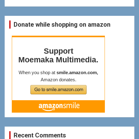
Donate while shopping on amazon
Recent Comments