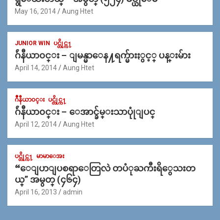
May 16, 2014
Aung Htet
JUNIOR WIN
ပင္တိုင္က႑
ဂ်ဴနီယာ၀င္း – ျမန္မာေန႔ရက္မ်ားႏွင့္ ပန္းမ်ား
April 14, 2014
Aung Htet
ဂ်ဳနီယာ၀င္း
ပင္တိုင္က႑
ဂ်ဴနီယာ၀င္း – ေအာင္ခ်မ္းသာပုုံျပင္
April 12, 2014
Aung Htet
ပင္တိုင္က႑
မာမာေအး
“ေျပာျပစရာေတြလဲ တပံုႀကီးရိွေသးတ
ယ္” အမွတ္ (၄၆၄)
April 16, 2013
admin