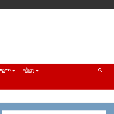
စဥ္အလာ
ပင္တိုင္က႑