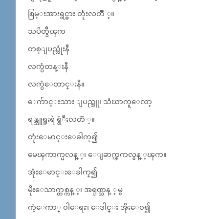
စြမ္းအားရွင္ဓား တုံးလတၱံ ့။
သပိတ္ခ်ီၾက
တစ္ျပည္လုံးနီ
လက္ပံတန္းနီ
လက္ပံေတာင္းနီ။
ေက်ာင္းသား ျပည္သူ၊ သံဃာကူေလာ့
ရန္သူရူးရဲ ရွံဳးလတၱံ ့။
တုံးေမာင္းေခါက္၍
မေၾကာက္မလန္ ့၊ ေျခာက္ၾကလွန္ ့ၾက။
အုံးေမာင္းေခါက္၍
မိုးေသာက္တစ္ကန္ ့၊ အရုဏ္သန္ ့မွ
ကံ့ေကာ္ ၀ါေရႊ၊ ေဒါင္း အိုးေ၀၍