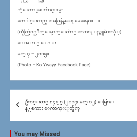
ကံ့ေကာ္ေက်ာင္းမွာ
တေပါင္းလည္း ခၽြန္ေစျမေစေနာ။ ။
(တိုက္ပြဲ၀င္သပိတ္ေမွာက္ေက်ာင္းသားျပည္သူမ်ားသို ့)
ေ အ ာ င္ ေ ၀ း
မတ္ ၇ – ၂၀၁၅။
(Photo – Ko Ywayy, Facebook Page)
Post
ဦး၀င္းတင္ ၈၄ႏွစ္ (၂၀၁၄၊ မတ္ ၁၂) ေမြးေ
navigation
န႔စကား ေကာက္ႏုတ္ခ်က္
You may Missed