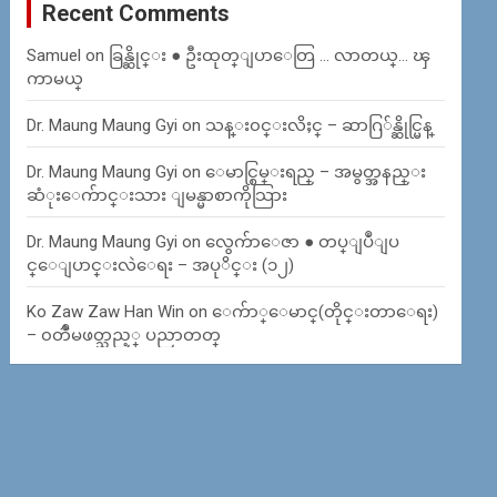
Recent Comments
Samuel
on
ခြန္ဆိုင္း ● ဦးထုတ္ျပာေတြ … လာတယ္… ၾ
ကာမယ္
Dr. Maung Maung Gyi
on
သန္း၀င္းလိႈင္ – ဆာဂြ်န္ဆိုင္မြန္
Dr. Maung Maung Gyi
on
ေမာင္စြမ္းရည္ – အမွတ္အနည္း
ဆံုးေက်ာင္းသား ျမန္မာစာကိုသြား
Dr. Maung Maung Gyi
on
လွေက်ာေဇာ ● တပ္ျပဳျပ
င္ေျပာင္းလဲေရး – အပုိင္း (၁၂)
Ko Zaw Zaw Han Win
on
ေက်ာ္ေမာင္(တိုင္းတာေရး)
– ၀တၳဳမဖတ္သည့္ ပညာတတ္