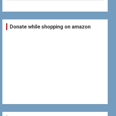
Donate while shopping on amazon