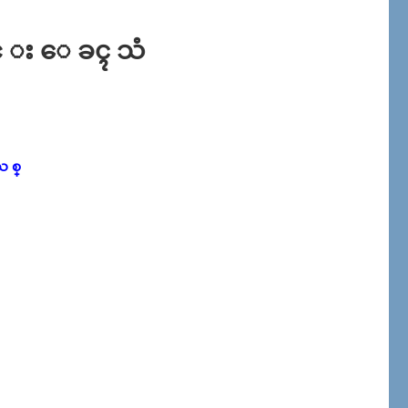
္ း ေ ခၚ သံ
 စ္