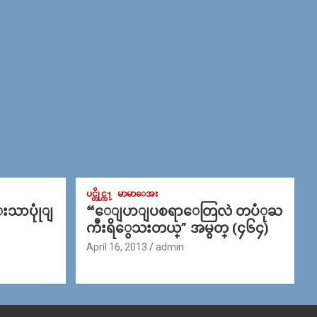
ပင္တိုင္က႑
မာမာေအး
္းသာပုုံျ
“ေျပာျပစရာေတြလဲ တပံုႀ
ကီးရိွေသးတယ္” အမွတ္ (၄၆၄)
April 16, 2013
admin