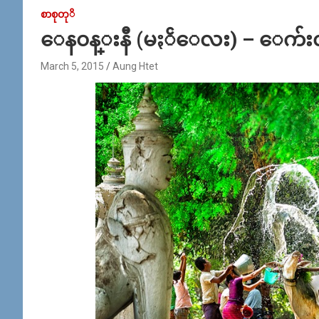
စာစုတုိ
ေန၀န္းနီ (မႏၲေလး) – ေက်းလ
March 5, 2015
Aung Htet