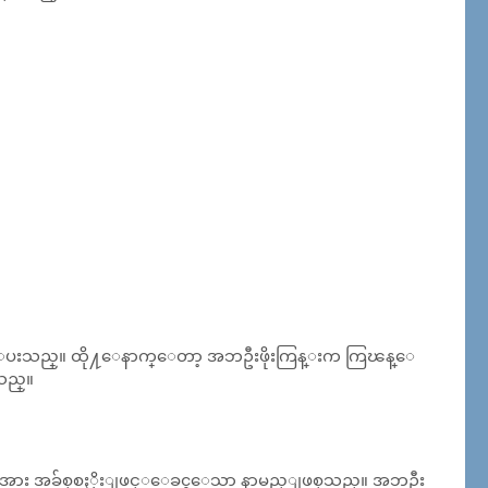
ပးသည္​။ ထို႔​ေနာက္​​ေတာ့ အဘဦးဖိုးကြန္​းက ကြၽန္​​ေ
ည္​။
အား အခ်စ္​စႏိုးျဖင္​့​ေခၚ​ေသာ နာမည္​ျဖစ္​သည္​။ အဘဦး