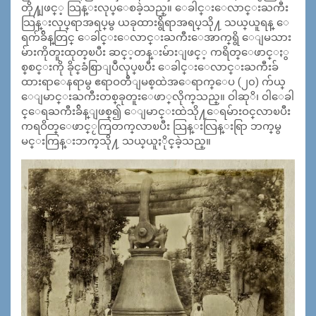
တို႔ျဖင္​့ သြန္​းလုပ္​​ေစခဲ့သည္​။​ ေခါင္​း​ေလာင္​းႀကီး
သြန္​းလုပ္​ရာအရပ္​မွ ယခုထားရွိရာအရပ္​သို႔ သယ္​ယူရန္​ ​ေ
ရက်ခ်ိန္​တြင္​​ ေခါင္​း​ေလာင္​းႀကီး​ေအာက္​ရွိ​ ေျမသား
မ်ားကိုတူးထုတ္​ၿပီး ဆင္​့တန္​းမ်ားျဖင္​့ ကရိတ္​​ေဖာင္​ႏွ
စ္​စင္​းကို ခိုင္​ခံစြာျပဳလုပ္​ၿပီး ​ေခါင္​း​ေလာင္​းႀကီးခ်
ထားရာ​ေနရာမွ ဧရာဝတီျမစ္​ထဲအ​ေရာက္​​ေပ (၂၀) က်ယ္​ ​
ေျမာင္​းႀကီးတစ္​ခုတူး​ေဖာ္​လိုက္​သည္​။ ဝါဆုိ၊ ဝါ​ေခါ
င္​​ေရႀကီးခ်ိန္​ျဖစ္​၍​ ေျမာင္​းထဲသို႔​ေရမ်ားဝင္​လာၿပီး
ကရဝိတ္​​ေဖာင္​ႂကြတက္​လာၿပီး သြန္​းလြန္​းရြာ ဘက္​မွ
မင္​းကြန္​းဘက္​သို႔ သယ္​ယူႏိုင္​ခဲ့သည္​။