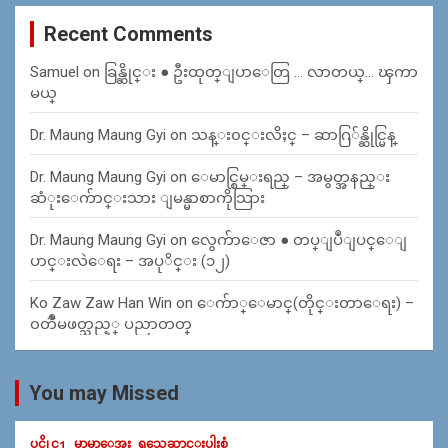
Recent Comments
Samuel
on
ခြန္ဆိုင္း ● ဦးထုတ္ျပာေတြ … လာတယ္… ၾကာ
မယ္
Dr. Maung Maung Gyi
on
သန္း၀င္းလိႈင္ – ဆာဂြ်န္ဆိုင္မြန္
Dr. Maung Maung Gyi
on
ေမာင္စြမ္းရည္ – အမွတ္အနည္း
ဆံုးေက်ာင္းသား ျမန္မာစာကိုသြား
Dr. Maung Maung Gyi
on
လွေက်ာေဇာ ● တပ္ျပဳျပင္ေျ
ပာင္းလဲေရး – အပုိင္း (၁၂)
Ko Zaw Zaw Han Win
on
ေက်ာ္ေမာင္(တိုင္းတာေရး) –
၀တၳဳမဖတ္သည့္ ပညာတတ္
You may Missed
ပင္တိုင္က႑
မာမာေအး
ရသေဆာင္းပါးစုံ