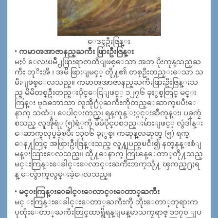
ေဒၚဦးဇြန္း
• ကမာၻအာဇာနည္​ႀကီး ဖြားဦးဇြန္​း
မႏၲ ​ေလးၿမိဳ႕ဖြားရာဇာတိျဖစ္​​ေသာ အဘ ပိုးကုန္​သည္​ႀ
ကီး ဘုိးအိ ၊ အမိ ဖြားျမင္​့ တို႔၏ တစ္​ဦးတည္​း​ေသာ သ
မီးျဖစ္​​ေလသည္​။ ကမာၻအာဇာနည္​ႀကီးဖြားဦးဇြန္​းသ
ည္​ မိမိတစ္​ဦးတည္​းပိုင္​​ေငြျဖင္​့ ၁၂၇၆ ခုႏွစ္​တြင္​ မင္​း
ကြန္​း ဗုဒၶဘာသာ လူအို႐ံုႀကီးကိုတည္​​ေဆာက္​ၿပီး​ေ
နာက္​ သထံု၊ ​ေပါင္​းတည္​၊ ရန္​ကုန္​ ႏွင္​းဆီကုန္​း၊ ပခုကၠဴ
စသည္​ လူအိုရံု (၅)ရံုကို မိမိပိုင္​ပစၥည္​းမ်ားျဖင္​့ လွဴဒါန္​း​
ေဆာက္​လုပ္​ခဲ့ၿပီး ၁၃၀၆ ခုႏွစ္​၊ ကဆုန္​လဆုတ္​ (၅) ရက္​​
ေန႔တြင္​ အဖြားဦးဇြန္​းသည္​ လူ႔ျပည္​ၿငီး၍ နတ္​နန္​းစံျ
မန္​းသြား​ေလသည္​။ ထို႔​ေနာက္​ ကြၽန္​​ေတာ္​တို႔သည္​
မင္​းကြန္​း​ေခါင္​း​ေလာင္​းႀကီးဘက္​သို႔ ၾကည္​႐ႈရ
န္​​ ေလွ်ာက္​လွမ္​းခဲ့​ေလသည္​။
• မင္​းကြန္​း​ေခါင္​း​ေလာင္​း​ေတာ္​ႀကီး
မင္ ​းကြန္​း​ေခါင္​း​​ေတာ္​ႀကီးကို ဘိုး​ေတာ္​ဘုရားက
ပုထိုး​ေတာ္​ႀကီးတြင္​ထာရွိရန္​ျမန္​မာသကၠရာဇ္​ ၁၁၇၀ ျပ