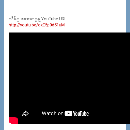
သီခ်င္းနားဆင္ရန္ YouTube URL:
http://youtu.be/oxE5p0d51uM