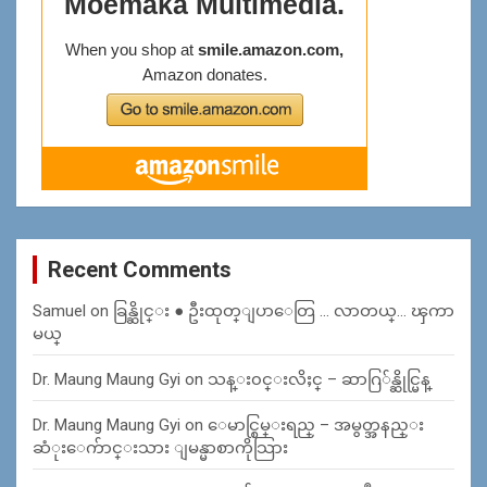
Recent Comments
Samuel
on
ခြန္ဆိုင္း ● ဦးထုတ္ျပာေတြ … လာတယ္… ၾကာ
မယ္
Dr. Maung Maung Gyi
on
သန္း၀င္းလိႈင္ – ဆာဂြ်န္ဆိုင္မြန္
Dr. Maung Maung Gyi
on
ေမာင္စြမ္းရည္ – အမွတ္အနည္း
ဆံုးေက်ာင္းသား ျမန္မာစာကိုသြား