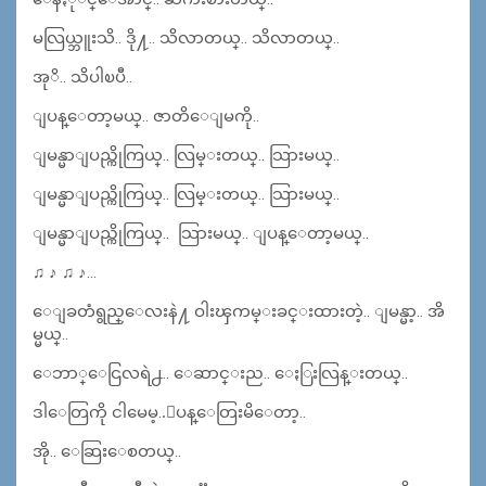
မလြယ္ဘူးသိ.. ဒို႔.. သိလာတယ္.. သိလာတယ္..
အုိ.. သိပါၿပီ..
ျပန္ေတာ့မယ္.. ဇာတိေျမကို..
ျမန္မာျပည္ကိုကြယ္.. လြမ္းတယ္.. သြားမယ္..
ျမန္မာျပည္ကိုကြယ္.. လြမ္းတယ္.. သြားမယ္..
ျမန္မာျပည္ကိုကြယ္.. သြားမယ္.. ျပန္ေတာ့မယ္..
♫
♪
♫
♪
…
ေျခတံရွည္ေလးနဲ႔ ဝါးၾကမ္းခင္းထားတဲ့.. ျမန္မာ့.. အိ
မ္မယ္..
ေဘာ္ေငြလရဲ႕.. ေဆာင္းည.. ေႏြးလြန္းတယ္..
ဒါေတြကို ငါမေမ့..ျပန္ေတြးမိေတာ့..
အို.. ေဆြးေစတယ္..