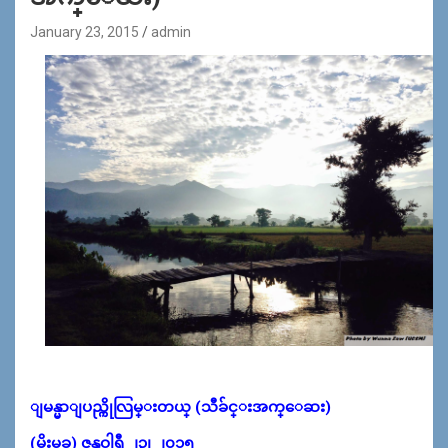
January 23, 2015
admin
ျမန္မာျပည္ကိုလြမ္းတယ္ (သီခ်င္းအက္ေဆး)
(မိုးမခ) ဇန္နဝါရီ ၂၃၊ ၂၀၁၅