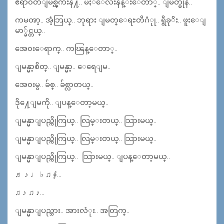
ဧရာ၀တီျမစ္ၾကီးနဲ႔.. မႏၱေလးနန္းေတာ္.. ျမတ္မုနိ..
ကမၻာ့.. အံ့ဘြယ္.. ဘုရား ျမတ္ေရႊတိဂံုု.. ရွိခုိး.. ဖူးေျ
မာ္ခ်င္တယ္..
အေ၀းေရာက္.. ကၽြန္ေတာ္..
ျမန္မာ့စိတ္.. ျမန္မာ့.. ေရေျမ..
အေ၀းမွ.. ခ်စ္.. ခ်စ္လာတယ္..
ဒို႔ေျမကို.. ျပန္ေတာ့မယ္..
ျမန္မာျပည္ကိုကြယ္.. လြမ္းတယ္.. သြားမယ္..
ျမန္မာျပည္ကိုကြယ္.. လြမ္းတယ္.. သြားမယ္..
ျမန္မာျပည္ကိုကြယ္.. သြားမယ္.. ျပန္ေတာ့မယ္..
♬
♪
♩
♭
♫
∮
…
♫
♪
♫
♪
…
ျမန္မာျပည္သား.. အားလံုး.. အတြက္..