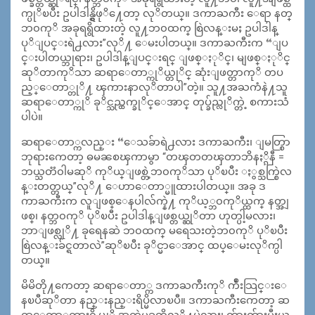
က္ပုိၿပီး ဥပါဒါန္ရွိဖုိ႔ေတာ့ လုိတယ္။ ဒကာႀကီး ေရာ နတ္
ဘ၀ကုိ အခုရရွိထားတဲ့ လူ႔ဘ၀ထက္ စြဲလန္းမႈ ဥပါဒါန္
ပုိျပင္းရဲ႕လား”လုိ႔ ေမးပါတယ္။ ဒကာႀကီးက “ျပ
င္းပါတယ္ဘုရား၊ ဥပါဒါန္ျပင္းရင္ ျဖစ္ႏုိင္၊ မျဖစ္ႏုိင္
ဆုိတာကုိသာ ဆရာေတာ္ကုိယ္တုိင္ ဆုံးျဖတ္တာကုိ တပ
ည့္ေတာ္တုိ႔ ၾကားနာလုိတာပါ”တဲ့။ သူ႔အႀကံနဲ႔သူ
ဆရာေတာ္ကုိ ခုိင္သည္ထက္ခုိင္ေအာင္ တုပ္ခ်ည္လုိက္တဲ့ စကားသံ
ပါပဲ။
ဆရာေတာ္ကလည္း “ေသခ်ာရဲ႕လား ဒကာႀကီး၊ ျမတ္စြာ
ဘုရားကေတာ့ ဓမၼစၾကာမွာ “တၾတတၾတာဘိနႏ္ၵိနီ =
ဘယ္သတၱ၀ါမဆုိ ကုိယ္ျဖစ္တဲ့ဘ၀ကုိသာ ပုိၿပီး ႏွစ္သက္စြဲလ
န္းတတ္တယ္”လုိ႔ ေဟာေတာ္မူထားပါတယ္။ အခု ဒ
ကာႀကီးက လူျဖစ္ေနပါလ်က္နဲ႔ ကုိယ့္ဘ၀ကုိယ္ထက္ နတ္အျ
ဖစ္၊ နတ္ဘ၀ကုိ ပုိၿပီး ဥပါဒါန္ျဖစ္တယ္ဆုိတာ ဟုတ္ပါ့မလား၊
ဘာျဖစ္လုိ႔ ခုရေနဆဲ ဘ၀ထက္ မရေသးတဲ့ဘ၀ကုိ ပုိၿပီး
စြဲလန္းခ်င္ရတာလဲ”ဆုိၿပီး ခုိင္မာေအာင္ ထပ္ေမးလုိက္ပါ
တယ္။
မိမိတို႔ကေတာ့ ဆရာေတာ္က ဒကာႀကီးကုိ က်ဳံးသြင္းေ
နၿပီဆုိတာ နည္းနည္းရိပ္မိလာၿပီ။ ဒကာႀကီးကေတာ့ ဆ