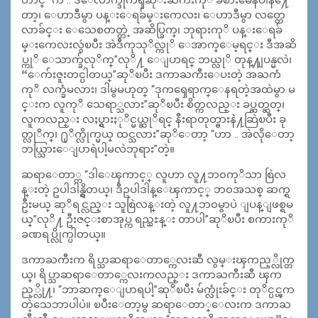
တာင္ “ကဲ .. ဒီေလာက္ဒုကၡဆုိးႀကီးကုိ ခံစားမေနပါနဲ႔ေ
တာ့၊ ေဟာဒီမွာ ပန္းေရခ်မ္းကေလး၊ ေဟာဒီမွာ လတ္တေ
လာခ်င္း ေသေစတတ္တဲ့ အဆိပ္ခြက္၊ ဘုရားကုိ ပန္းေရခ်
မ္းကေလးလွဴၿပီး အဲဒီကုသုိလ္ကုိ ေအာက္ေမ့ရင္း ဒီအဆိ
ပ္ကုိ ေသာက္ခ်လုိက္”လုိ႔ ေျပာရင္ ဘယ္လုိ တုန္႔ျပန္မလဲ၊
“ေက်းဇူးတင္ပါတယ္”ဆုိၿပီး ဒကာႀကီးေပးတဲ့ အႀကံ
ကုိ လက္ခံမလား၊ ဒါမွမဟုတ္ “ဒုကၡေရာက္ေနရတဲ့အထဲမွာ မ
င္းက လူကုိ သေရာ္သလား”ဆုိၿပီး စိတ္ကလည္း ခပ္ဆတ္ဆတ္၊
လူကလည္း လႈပ္ရွားႏုိင္မယ္ဆုိရင္ နီးရာတုတ္ဓားနဲ႔ဆြဲၿပီး ခု
တ္လုိက္၊ ႐ုိက္လိုက္မယ္ ထင္သလား”ဆုိေတာ့ “ဟာ .. အဲလိုေတာ့
ဘယ္သြားေျပာရဲပါ့မလဲဘုရား”တဲ့။
ဆရာေတာ္က “ဒါေၾကာင့္ လူဟာ လူ႔ဘ၀ကုိသာ စြဲလ
န္းတဲ့ ဥပါဒါန္ရွိတယ္၊ ဒီဥပါဒါန္ေၾကာင့္ ဘ၀အသစ္ ဆက္ရ
ဦးမယ္ ဆုိရင္လည္း သူစြဲလန္းတဲ့ လူ႔ဘ၀မွာပဲ ျပန္ျဖစ္ရမ
ယ္”လုိ႔ ဦးဇင္းစာအုပ္က ရည္ညႊန္း တာပါ”ဆုိၿပီး စကားကုိ
ခဏရပ္လိုက္ပါတယ္။
ဒကာႀကီးက ရိပ္သာဆရာေတာ္ကေလးဆီ လွမ္းၾကည့္လိုက္တ
ယ္၊ ရိပ္သာဆရာေတာ္ကေလးကလည္း ဒကာႀကီးဆီ ၾက
ည့္လို႔၊ “ဘာဆက္ေျပာရပါ့”ဆုိၿပီး မ်က္လုံးခ်င္း တုိင္ပင္ၾက
တဲ့သေဘာပါပဲ။ ၿပီးေတာ့မွ ဆရာေတာ္ေလးက ဒကာႀ