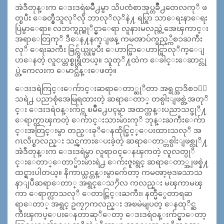
အဲဒီတုန္းက ေဒးဒရဲၿမဳိ႕မွာ သိပၸံစာအုပ္တခ်ဳိ႕တေလကုိ ဖ
တ္ၿပီး ေခတ္မွီသူလုိလို ဘာလုိလုိနဲ႔ ရပ္ရြာ သာေရးနာေရး
ပြဲမွာေရာ။ လဘက္ရည္ဆုိင္မွာေရာ လူနားမလည္တဲ့အေၾကာင္း
အရာေတြကုိ ဒီေန႔နက္ျဖန္ ကမၻာပ်က္မည့္ကိစၥႀကီး
လုိ ေရးႀကီး ခြင္က်ယ္လုပ္ၿပီး ေဟာင္ဖြာေဟာင္ဖြာလုိက္ေျ
ပာေနတဲ့ လူငယ္တစ္စုရွိတယ္။ သူတုိ႔ထဲက ေခါင္းေဆာင္လု
ပ္တဲ့ကေလးက ေမာင္သိန္းေဖတဲ့။
ေဒးဒရဲကြင္းေက်ာင္းဆရာေတာ္ဆုိတာ အရွင္အာဒိစၥ၀ံ
သရဲ႕ ပညာစုံအေမြရထားတဲ့ ဆရာေတာ္ တစ္ပါးျဖစ္တဲ့အတုိ
င္း ေဒးဒရဲ၀န္းက်င္က ၿမဳိ႕ေပၚမွာ အထက္တန္းပညာသင္ဖုိ႔
ေရာက္လာၾကတဲ့ ေက်ာင္းသားမ်ားကုိ ဘုန္းႀကီးေက်ာ
င္းအတြင္းမွာ တည္းခုိေနထိုင္ခြင့္ေပးထားသလုိ အ
ဂၤလိပ္စာလည္း သင္ၾကားေပးခဲ့တဲ့ ဆရာေတာ္တစ္ပါးျဖစ္လုိ႔
အဲဲဒီတုန္းက ေဒးဒရဲမွာ လူရာ၀င္ေနၾကတဲ့ လူလတ္ပုိ
င္းေတာ္ေတာ္မ်ားမ်ားရဲ႕ ေက်းဇူးရွင္ ဆရာေတာ္အျဖစ္နဲ႔
ထင္ရွားပါတယ္။ နိကာယ္သင္တန္းမွာက်ေတာ့ ကမၻာ့ဗုဒၶသာသ
နာျပဳဆရာေတာ္ အရွင္ေသ႒ိလ ကလည္း မၾကာမၾ
ကာ ေရာက္လာသလုိ ေတာင္တြင္းႀကီး၊ နတ္မီွေတာရဆ
ရာေတာ္ အရွင္ ဥကၠ႒ကလည္း အၿမဲမျပတ္ ေနထုိင္ႀ
ကီးၾကပ္ေပးေနတာဆုိေတာ့ ေဒးဒရဲ၀န္းက်င္မွာေတာ့