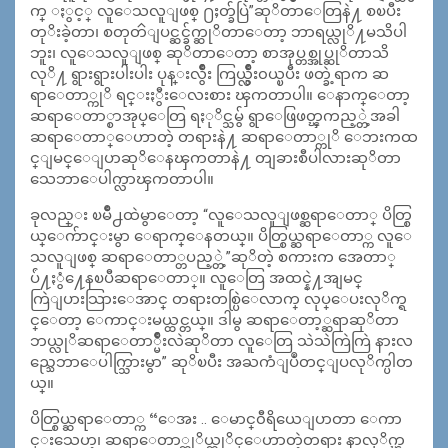
က္ ႏွင့္ လူေသလူျဖစ္ ႐ႈတ္ခ်ပြဲ”ဆုိတာေတြနဲ႔ စၿပီး
တုိးခဲ့တာ၊ စတုတၳျပင္ဆင္ခ်က္ဆုိတာေတာ့ ဘာရယ္လုိ႔မသိပါ
ဘူး၊ လူေသလူျဖစ္ ဆုိတာေတာ့ စာအုပ္တစ္အုပ္ဆုိတာသိ
လုိ႔ ရွားရွားပါးပါး ပုန္းလွ်ဳိး ကြယ္လွ်ဳိး၀ယ္ၿပီး ဖတ္ခဲ့ရာက ဆ
ရာေတာ္ကုိ ရင္းႏွီးေလးစား ၾကတာပါ။ ေနာက္ေတာ့
ဆရာေတာ္စာအုပ္ေတြ ရႏုိင္သမွ် ရွာေဖြဖတ္ၾကည့္တဲ့အခါ
ဆရာေတာ္ေဟာတဲ့ တရားနဲ႔ ဆရာေတာ္ကုိ ေဘးကထ
င္ျမင္ေျပာဆုိေနၾကတာနဲ႔ တျခားစီပါလားဆုိတာ
သေဘာေပါက္လာၾကတာပါ။
ခုလည္း ၿမဳိ႕ထဲမွာေတာ့ “လူေသလူျဖစ္ဆရာေတာ္ ပိတ္စြ
ယ္ေက်ာင္းမွာ ေရာက္ေနတယ္။ ပိတ္စြယ္ဆရာေတာ္က လူေ
သလူျဖစ္ ဆရာေတာ္တပည့္တဲ့”ဆုိတဲ့ စကားက အေတာ္
ပ်ံ႔ႏွံ႔ေနၿပီဆရာေတာ္။ လူေတြ အထင္နဲ႔အျမင္
ကြဲျပားသြားေအာင္ တရားတစ္ပြဲေလာက္ လုပ္ေပးလုိက္ရ
င္ေတာ့ ေကာင္းမယ္ထင္တယ္။ ဒါမွ ဆရာေတာ့္ဆရာဆုိတာ
ဘယ္လုိဆရာေတာ္မ်ဳိးလဲဆုိတာ လူေတြ သဲသဲကြဲကြဲ နားလ
ည္သေဘာေပါက္သြားမွာ” ဆုိၿပီး အႀကံျပဳတင္ျပလုိက္ပါတ
ယ္။
ပိတ္စြယ္ဆရာေတာ္က “ေအး .. ေမာင္၀ီရိယေျပာတာ ေကာ
င္းသေဟ့၊ ဆရာေတာ္ကုိယ္တုိင္ေဟာတဲ့တရား နာလုိက္ၾ