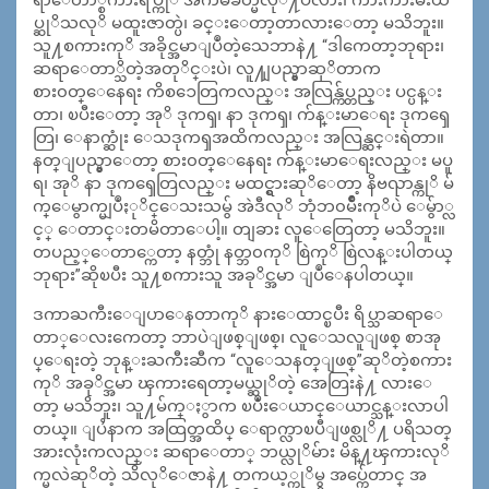
ရာေတာ္စကားရိပ္ကုိ အကဲမခတ္မိလုိ႔ပဲလား၊ က်ားက်ားမီးယ
ပ္ဆုိသလုိ မထူးဇာတ္ပဲ၊ ခင္းေတာ့တာလားေတာ့ မသိဘူး။
သူ႔စကားကုိ အခိုင္အမာျပဳတဲ့သေဘာနဲ႔ “ဒါကေတာ့ဘုရား၊
ဆရာေတာ္သိတဲ့အတုိင္းပဲ၊ လူ႔ျပည္မွာဆုိတာက
စား၀တ္ေနေရး ကိစၥေတြကလည္း အလြန္က်ပ္တည္း ပင္ပန္း
တာ၊ ၿပီးေတာ့ အုိ ဒုကၡ၊ နာ ဒုကၡ၊ က်န္းမာေရး ဒုကၡေ
တြ၊ ေနာက္ဆုံး ေသဒုကၡအထိကလည္း အလြန္ဆင္းရဲတာ။
နတ္ျပည္မွာေတာ့ စား၀တ္ေနေရး က်န္းမာေရးလည္း မပူ
ရ၊ အုိ နာ ဒုကၡေတြလည္း မထင္ရွားဆုိေတာ့ နိဗၺာန္ကုိ မ်
က္ေမွာက္မျပဳႏုိင္ေသးသမွ် အဲဒီလုိ ဘုံဘ၀မ်ဳိးကုိပဲ ေမွ်ာ္လ
င့္ ေတာင္းတမိတာေပါ့။ တျခား လူေတြေတာ့ မသိဘူး။
တပည့္ေတာ္ကေတာ့ နတ္ဘုံ နတ္ဘ၀ကုိ စြဲကုိ စြဲလန္းပါတယ္
ဘုရား”ဆိုၿပီး သူ႔စကားသူ အခုိင္အမာ ျပဳေနပါတယ္။
ဒကာႀကီးေျပာေနတာကုိ နားေထာင္ၿပီး ရိပ္သာဆရာေ
တာ္ေလးကေတာ့ ဘာပဲျဖစ္ျဖစ္၊ လူေသလူျဖစ္ စာအု
ပ္ေရးတဲ့ ဘုန္းႀကီးဆီက “လူေသနတ္ျဖစ္”ဆုိတဲ့စကား
ကုိ အခုိင္အမာ ၾကားရေတာ့မယ္ဆုိတဲ့ အေတြးနဲ႔ လားေ
တာ့ မသိဘူး၊ သူ႔မ်က္ႏွာက ၿပဳံးေယာင္ေယာင္သန္းလာပါ
တယ္။ ျပႆနာက အထြတ္အထိပ္ ေရာက္လာၿပီျဖစ္လုိ႔ ပရိသတ္
အားလုံးကလည္း ဆရာေတာ္ ဘယ္လုိမ်ား မိန္႔ၾကားလုိ
က္မလဲဆုိတဲ့ သိလုိေဇာနဲ႔ တကယ့္ကုိမွ အပ္က်ေတာင္ အ