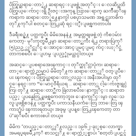
ပိတ္စြယ္ဆရာေတာ္ရဲ႕ ဆရာရင္းျဖစ္တဲ့အတုိင္း ေလဆိပ္အထိ
ပိတ္စြယ္ေက်ာင္းရွိ ဦးဇင္းအကုန္ သြားေရာက္ ႀကဳိဆုိၾ
ကရာက ဆရာေတာ္နဲ႔ေနာက္ပါ ပစၦာသမဏ အရွင္ဆႏၵာဓိက
တုိ႔ကုိပါ စတင္ေတြ႕ဆုံ ရင္းႏွီးျဖစ္ၾကတာပါ။
ဒီခရီးစဥ္နဲ႔ ပတ္သက္ၿပီး မိမိအေနနဲ႔ အမွတ္တရျဖစ္ခဲ့တဲ့ ကိစၥမ်ား
ကေတာ့- မုိးကုတ္ၿမဳိ႕မွာ ဆရာေတာ္ႀကီး ရဲ႕ တရားပြဲကုိ
(၅)ညဥ့္တုိင္တုိင္ ေအာင္ေအာင္ျမင္ျမင္ က်င္းပႏုိင္ခဲ့
တာကစၿပီး ေျပာမွ ျပည့္စုံမယ္ထင္ပါတယ္။
အဆင္ေျပစရာအေၾကာင္း တုိက္ဆုိင္လာပုံက၊ ဆရာေ
တာ္ေရာက္တဲ့ညမွာပဲ မိမိတုိ႔က ဆရာေတာ္ကုိ ၀တ္ျပဳေ
ပး ၾကရင္း ပိတ္စြယ္ဆရာေတာ္ကလည္း အနီးအပါးမွာ ထုိ
င္ေနရင္းက “ေမာင္၀ီရိယရ … ဆရာေတာ္က ငါ့ေက်းဇူးရွင္ပဲ
ကြ၊ တုိ႔ ဆရာေတာ္ဆီက ခြဲလာၿပီးေနာက္ပုိင္း ဆရာတ
ပည့္ ျပန္မေတြ႕ျဖစ္ၾကေတာ့ဘူး။ ေနာက္ပုိင္းမွာ လူေသ
လူျဖစ္ကိစၥနဲ႔ ပတ္သက္ၿပီး ပကာသနီယကံေတြ ဘာေတြ ၾ
ကား႐ုံပဲ ၾကားရတယ္၊ အခုမွ ျပန္ေတြ႕ၾကေတာ့ တာ
ပဲ”ဆုိၿပီး စကားစပါ တယ္။
မိမိက “တပည့္ေတာ္တုိ႔လည္း ၁၉၆၂-ခုႏွစ္ေလာက္မွာ
အမရပူရၿမဳိ႕ကုိ စာသင္ဖုိ႔ ေရာက္တဲ့ႏွစ္မွာပဲ၊ “စတုတၳျပင္ဆင္ခ်