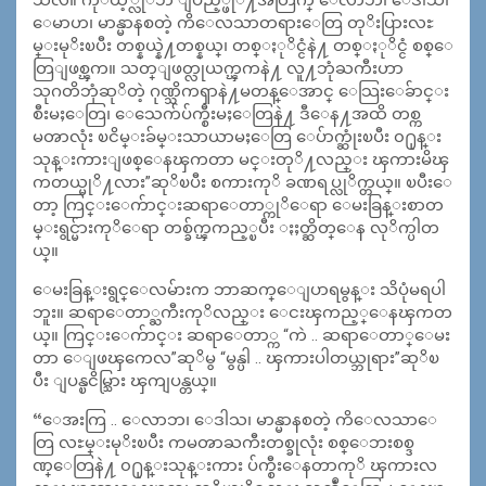
သလဲ။ ကုိယ့္လုိဘ ျပည့္ဖုိ႔အတြက္ ေလာဘ၊ ေဒါသ၊
ေမာဟ၊ မာန္မာနစတဲ့ ကိေလသာတရားေတြ တုိးပြားလႊ
မ္းမုိးၿပီး တစ္နယ္နဲ႔တစ္နယ္၊ တစ္ႏုိင္ငံနဲ႔ တစ္ႏုိင္ငံ စစ္ေ
တြျဖစ္ၾက။ သတ္ျဖတ္လုယက္ၾကနဲ႔ လူ႔ဘုံႀကီးဟာ
သုဂတိဘုံဆုိတဲ့ ဂုဏ္သိကၡာနဲ႔မတန္ေအာင္ ေသြးေခ်ာင္း
စီးမႈေတြ၊ ေသေက်ပ်က္စီးမႈေတြနဲ႔ ဒီေန႔အထိ တစ္က
မၻာလုံး ၿငိမ္းခ်မ္းသာယာမႈေတြ ေပ်ာက္ဆုံးၿပီး ၀႐ုန္း
သုန္းကားျဖစ္ေနၾကတာ မင္းတုိ႔လည္း ၾကားမိၾ
ကတယ္မုိ႔လား”ဆုိၿပီး စကားကုိ ခဏရပ္လုိက္တယ္။ ၿပီးေ
တာ့ ကြင္းေက်ာင္းဆရာေတာ္ကုိေရာ ေမးခြန္းစာတ
မ္းရွင္မ်ားကုိေရာ တစ္ခ်က္ၾကည့္ၿပီး ႏႈတ္ဆိတ္ေန လုိက္ပါတ
ယ္။
ေမးခြန္းရွင္ေလမ်ားက ဘာဆက္ေျပာရမွန္း သိပုံမရပါ
ဘူး။ ဆရာေတာ္ႀကီးကုိလည္း ေငးၾကည့္ေနၾကတ
ယ္။ ကြင္းေက်ာင္း ဆရာေတာ္က “ကဲ .. ဆရာေတာ္ေမး
တာ ေျဖၾကေလ”ဆုိမွ “မွန္ပါ .. ၾကားပါတယ္ဘုရား”ဆုိၿ
ပီး ျပန္ၿငိမ္သြား ၾကျပန္တယ္။
“ေအးကြ .. ေလာဘ၊ ေဒါသ၊ မာန္မာနစတဲ့ ကိေလသာေ
တြ လႊမ္းမုိးၿပီး ကမၻာႀကီးတစ္ခုလုံး စစ္ေဘးစစ္ဒ
ဏ္ေတြနဲ႔ ၀႐ုန္းသုန္းကား ပ်က္စီးေနတာကုိ ၾကားလ