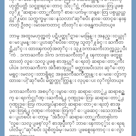
ဟုတ္တိပတ္တိ သင္ဖူးရင္ေတာင္ သိႏုိင္တဲ့ ကိစၥေလးေတြျဖစ္
လုိ႔ “ဆရာေတာ္ႀကီးကုိ စာေပက်မ္းဂန္ေတြ ပစ္ပယ္တယ္ထ
င္လုိ႔မ်ား သက္သက္စမ္းေနသလား”ဆုိၿပီး နားေထာင္ေနၾ
ကတဲ့ ဦးဇင္းမ်ားကေတာင္ တီးတုိး ေ၀ဖန္ၾကပါတယ္။
ဘာမွ အထူးမဟုတ္လွတဲ့ ပဋိပတ္ဆုိင္ရာေမးခြန္း အနည္းငယ္ကုိ
ေမးျမန္းေျပာဆုိၿပီးေတာ့မွ သူတုိ႔ခ်င္း ႀကဳိတ
င္ညိႇႏႈိင္း ထားၾကတဲ့အတုိင္း သူ႔ဒကာႀကီးဘက္လွည့္ၿပီး
“ကဲ .. ဒကာႀကီး၊ ဒါက ဒကာႀကီးတုိ႔ ၾကားဖူး၊ ဖတ္ဖူး
ထားတဲ့ လူေသလူျဖစ္ စာအုပ္ကုိ ေရးတဲ့ ဆရာေတာ္ႀကီး
ပါပဲ။ ဒကာႀကီးက အဲဒီစာအုပ္ကုိ ဖတ္ထားၿပီးသား ဆုိေတာ့
မရွင္းမလင္းတာရွိရင္ အခုႀကဳံႀကဳိက္တုန္း ေမးေလွ်ာက္
ထားေပါ့”ဆုိၿပီး မိတ္ဆက္တုိက္တြန္း လုပ္ေပး လုိက္ပါတယ္။
ဒကာႀကီးက အစပုိင္းမွာေတာ့ ဆရာေတာ္ရဲ႕ ဆရာစဥ္ဆ
က္ ေရႊက်င္ဂုိဏ္းႀကီးရဲ႕ ဂုဏ္ပုဒ္ေတြ၊ ဆရာေတာ္ရဲ႕
ဂုဏ္ပုဒ္ေတြ၊ ကပၸျပႆနာစတဲ့ ဆရာေတာ္ေရးတဲ့ စာအု
ပ္ေတြရဲ႕ ဂုဏ္ေက်းဇူးေတြကုိ ေျခဆင္းသေဘာမ်ဳိး
ေျပာၿပီး ေတာ့မွ “အဲဒီလုိ ဆရာေတာ္ႀကီးတစ္ပါးက
“လူေသလူျဖစ္”လုိ စာအုပ္မ်ဳိးကုိ ဘာေၾကာင့္မ်ား ေရးရ
ပါလိမ့္”ဆုိၿပီး သူစိတ္မခ်မ္းမသာ ျဖစ္ရေၾကာင္း ေလွ်ာ