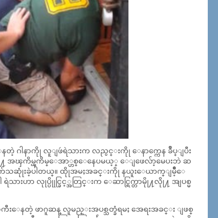
တဲ့ ဂါနာကိုု လူျဖဴရဲသားက လည္ပင္းကိုု ေနာက္ကေန ခ်ဳပ္ျပီး
 လိုု႔ အၾကိမ္ၾကိမ္ေအာ္ဟစ္ေနေပမယ့္ ေျဖေလ်ာ့မေပးဘဲ ဆ
်ေသဆုုံးခဲ့ပါတယ္။ ထိုုအမႈအခင္းကိုု နယူးေယာက္ျမိဳ့ေ
ုပါ ရဲသားဟာ လုုပ္ပိုုင္ခြင့္အတြင္းက ေဆာင္ရြက္တာမိုု႔လိုု႔ အျပစ္မ
ည္ၾကီးေနတဲ့ ဖာဂူဆန္ လူမည္းအပစ္သတ္ခံရမႈ အေရးအခင္း ျဖစ္