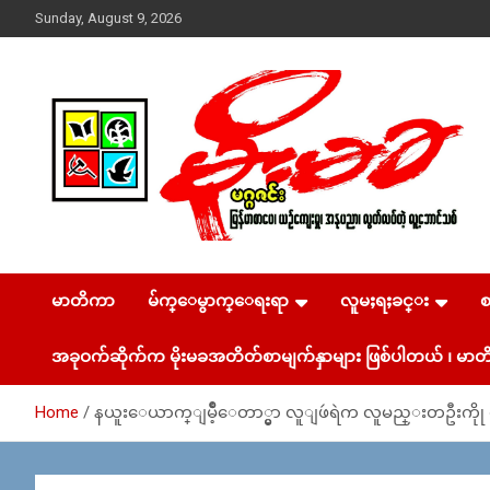
Skip
Sunday, August 9, 2026
to
content
USA – editors @ moemaka.net ((510) 854-6501)။ ရန္ကုန္ ဆက္သြ
MoeMaKa Burmese
ယ္ေရး – အမွတ္ ၂၅၄၊ ပထပ္၊ လမ္း ၄၀၊ ေက်ာက္တံတား၊ ရန္ကုန္။
(ဖုုံး – ၀၉ ၂၅၂ ၂၄၉ ၀၉၄ ၊ ၀၉ ၄၂၁ ၇၄၃ ၇၅၃ ၊ ၀၉ ၅၀၄ ၁၀ ၅၈)
မာတိကာ
မ်က္ေမွာက္ေရးရာ
လူမႈရႈခင္း
News & Media
ျဖန္႔ခ်ိေရး – ဆိပ္ကမ္းသာစာေပ – အမွတ္ ၁၃ / ၃၈ လမ္း။ ပ
လာဇာေစ်းသစ္ ။ ၀၉ ၇၈၆၈၃၇ ၃၀၅ / ၀၉ ၉၆၃၆၉၉၈၃၄
အခုဝက်ဆိုက်က မိုးမခအတိတ်စာမျက်နှာများ ဖြစ်ပါတယ် ၊ မာတိ
Home
နယူးေယာက္ျမိဳ့ေတာ္မွာ လူျဖဴရဲက လူမည္းတဦးကိုု လည