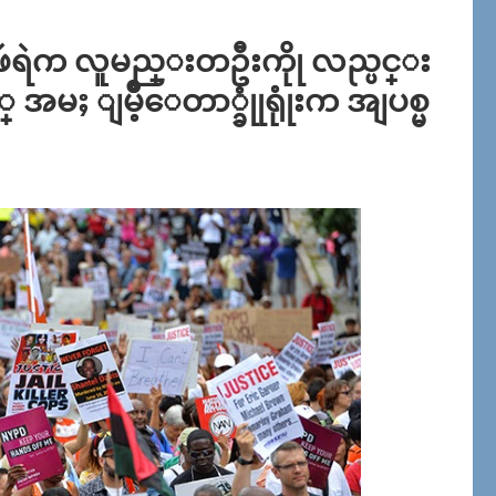
ဴရဲက လူမည္းတဦးကိုု လည္ပင္း
အမႈ ျမိဳ့ေတာ္ခုုံရုုံးက အျပစ္မ