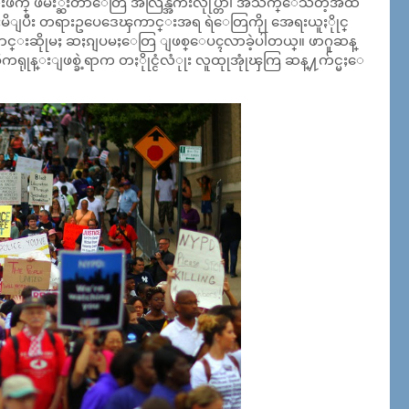
ဖက္ ဖမး္ဆီးတာေတြ အလြန္အက်ဴးလုုပ္တာ၊ အသက္ေသတဲ့အထိ
ားမိျပီး တရားဥပေဒေၾကာင္းအရ ရဲေတြကိုု အေရးယူႏိုုင္
ေတာင္းဆိုုမႈ ဆႏၵျပမႈေတြ ျဖစ္ေပၚလာခဲ့ပါတယ္။ ဖာဂူဆန္
ရုုန္းျဖစ္ခဲ့ရာက တႏိုုင္ငံလံုုး လူထုုအုုံၾကြ ဆန္႔က်င္မႈေ