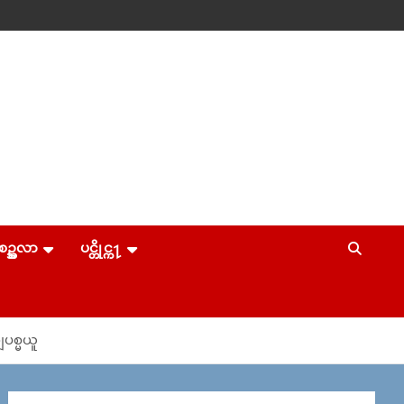
စဥ္အလာ
ပင္တိုင္က႑
ပစ္မယူ