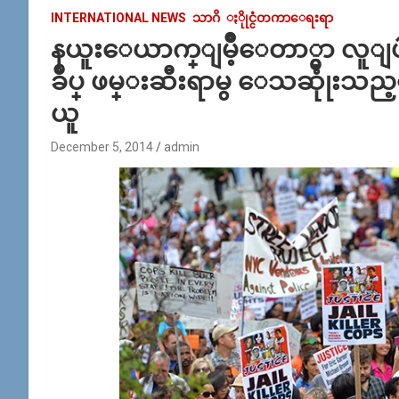
INTERNATIONAL NEWS
သာဂိ
ႏိုုင္ငံတကာေရးရာ
နယူးေယာက္ျမိဳ့ေတာ္မွာ လူျဖ
ခ်ဳပ္ ဖမ္းဆီးရာမွ ေသဆုုံးသည့္ 
ယူ
December 5, 2014
admin