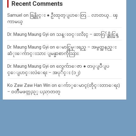
Recent Comments
Samuel
on
ခြန္ဆိုင္း ● ဦးထုတ္ျပာေတြ … လာတယ္… ၾ
ကာမယ္
Dr. Maung Maung Gyi
on
သန္း၀င္းလိႈင္ – ဆာဂြ်န္ဆိုင္မြန္
Dr. Maung Maung Gyi
on
ေမာင္စြမ္းရည္ – အမွတ္အနည္း
ဆံုးေက်ာင္းသား ျမန္မာစာကိုသြား
Dr. Maung Maung Gyi
on
လွေက်ာေဇာ ● တပ္ျပဳျပ
င္ေျပာင္းလဲေရး – အပုိင္း (၁၂)
Ko Zaw Zaw Han Win
on
ေက်ာ္ေမာင္(တိုင္းတာေရး)
– ၀တၳဳမဖတ္သည့္ ပညာတတ္