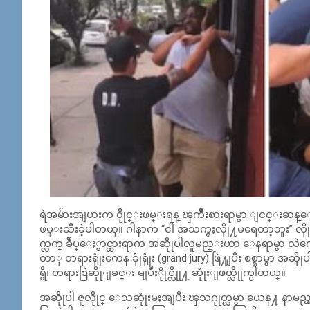
ရဲအမ်ားအျပားက ၀ိုုင္းဖမ္းရန္ ၾကိဳးစားရာမွာ ျငင္းဆန္ေန
ဖမ္းဆီးခဲ့ပါတယ္။ ဂါနာက “ငါ အသက္ရႈလိုု႔မရေတာ့ဘူး”
က္လက္ ခ်ဳပ္ေႏွာင္ထားရာက အဆိုုပါလူမည္းဟာ ေနရာမွာ လဲက
တာ္ တရားရုုံးကေန ခုုံရုုံး (grand jury) ဖြဲ႔ျပီး စစ္ရာမွာ အဆို
ရွိ၊ တရားစြဲဆိုုျခင္း မျပဳႏိုုင္လိုု႔ ဆုုံးျဖတ္လိုုက္ပါတယ္။
အဆိုုပါ ဇူလိုုင္ ေသဆုုံးမႈအျပီး ၾသဂုုတ္လမွာ ယေန႔ နာမ