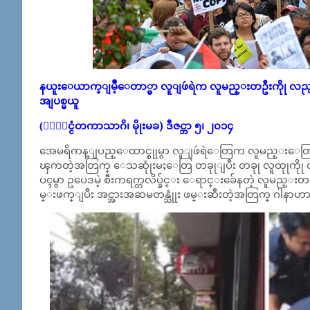
နယူးေယာက္ျမိဳ့ေတာ္မွာ လူျဖဴရဲက လူမည္းတဦးကိုု လည္ပင္
အျပစ္မယူ
(ႏိုုင္ငံတကာသာဂိ၊ မိုုးမခ) ဒီဇင္ဘာ ၅၊ ၂၀၁၄
အေမရိကန္ျပည္ေထာင္စုုမွာ လူျဖဴရဲေတြက လူမည္းေတြကိုု
ၾကတဲ့အတြက္ ေသဆုုံးမႈေတြ တခုုျပီး တခုု လူထုုကိုု လ
ပၚမွာ ဥပေဒမဲ့ စီးကရက္တလိပ္ခ်င္း ေရာင္းခ်ေနတဲ့ လူမည္းတဥ
မ္းဖက္ျပီး အင္အားအဆမတန္သုုံး ဖမ္းဆီးတဲ့အတြက္ ဂါန