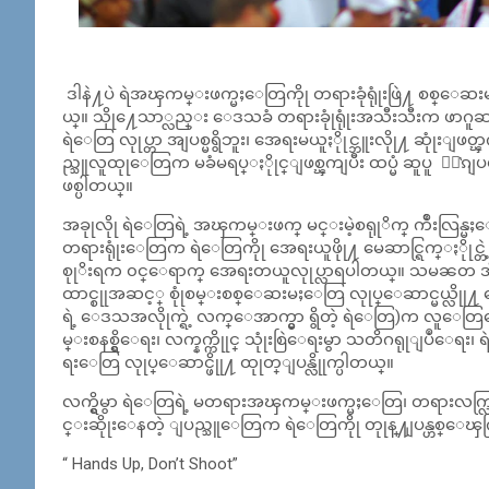
ဒါနဲ႔ပဲ ရဲအၾကမ္းဖက္မႈေတြကိုု တရားခုံရုုံးဖြဲ႔ စစ္ေ
ယ္။ သိုု႔ေသာ္လည္း ေဒသခံ တရားခုုံရုုံးအသီးသီးက ဖာဂ
ရဲေတြ လုုပ္တာ အျပစ္မရွိဘူး၊ အေရးမယူႏိုုင္ဘူးလိုု႔ ဆု
ည္သူလူထုုေတြက မခံမရပ္ႏိုုင္ျဖစ္ၾကျပီး ထပ္မံ ဆူပူ ဆႏ̔
ဖစ္ပါတယ္။
အခုုလိုု ရဲေတြရဲ့ အၾကမ္းဖက္ မင္းမဲ့စရုုိက္ က်ဳးလြန္
တရားရုုံးေတြက ရဲေတြကိုု အေရးယူဖိုု႔ မေဆာင္ရြက္ႏိုု
စုုိးရက ၀င္ေရာက္ အေရးတယူလုုပ္လာရပါတယ္။ သမၼတ အိုုဘားမ
ထာင္စုုအဆင့္ စုုံစမ္းစစ္ေဆးမႈေတြ လုုပ္ေဆာင္မယ္လိုု
ရဲ့ ေဒသအလိုုက္ရဲ့ လက္ေအာက္မွာ ရွိတဲ့ ရဲေတြ)က လူေ
မ္းစနစ္ရွိေရး၊ လက္နက္ကိုုင္ သုုံးစြဲေရးမွာ သတိဂရုုျပဳေရး၊
ရးေတြ လုုပ္ေဆာင္ဖိုု႔ ထုုတ္ျပန္လိုုက္ပါတယ္။
လက္ရွိမွာ ရဲေတြရဲ့ မတရားအၾကမ္းဖက္မႈေတြ၊ တရားလက္လြတ္
င္းဆိုုးေနတဲ့ ျပည္သူေတြက ရဲေတြကိုု တုုန္႔ျပန္ဟစ
“ Hands Up, Don’t Shoot”