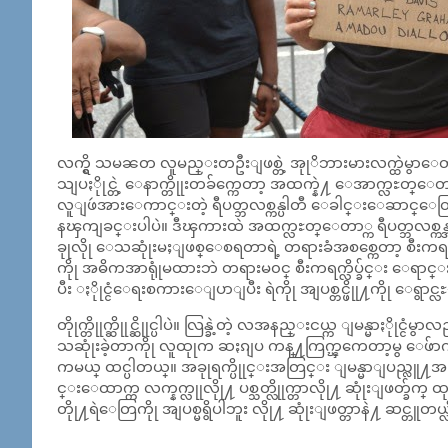
လက္ရွိ သမၼတ လူမည္းတဦးျဖစ္တဲ့ အုုိဘားမားလက္ထဲမွ
သျပႏိုုင္တဲ့ ေနာက္တိုုးတခ်က္ကေတာ့ အထက္နဲ႔ ေအာက္လႊတ္ေတာ္ ၂ရ
လူျဖဴအားေကာင္းတဲ့ ရီပတ္ဘလစ္ကန္ပါတီ ေခါင္းေဆာင္ေ
နၾကျခင္းပါပဲ။ ဒီၾကားထဲ အထက္လႊတ္ေတာ္က ရီပတ္ဘလစ္က
ခုုလိုု ေသဆုုံးမႈျဖစ္ေစရတာရဲ့ တရားခံအစစ္ကေတာ့ စီးကရက
ကိုု အဓိကအာရုုံမထားဘဲ တရားမ၀င္ စီးကရက္လိပ္ခ်င္း 
ပီး ႏိုုင္ငံေရးစကားေျပာျပီး ရဲကိုု အျပစ္တင္ဖိုု႔ကိုု ေရွာင္
တိုုက္တိုုက္ဆိုုင္ဆိုုင္ပါပဲ။ လြန္ခဲ့တဲ့ လအနည္းငယ္က ျမန္မာႏိ
သဆုုံးခဲ့တာကိုု လူထုုက ဆႏၵျပ ကန္႔ကြက္ၾကေတာ့မွ ေဖ်ာက္ဖ
ကမယ္ ထင္ပါတယ္။ အခုုရက္ပိုုင္းအတြင္း ျမန္မာျပည္လူ႔အခ
င္းေထာက္က လက္နက္လုုလိုု႔ ပစ္သတ္လိုုက္တာလိုု႔ ဆုုံးျဖတ္ခ်က္ 
တိုု႔ရဲေတြကိုု အျပစ္မရွိပါဘူး လိုု႔ ဆုုံးျဖတ္တာနဲ႔ ဆင္တူတယ္လ