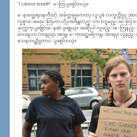
“I cannot breath” ေတြျဖစ္ပါတယ္။
ေနာက္အေရးၾကီးတဲ့ အခ်က္တခုုကေတာ့ လူျဖဴ လက္နက္ကိုုင္ အ
က္နစ္နာေစမႈေတြဟာ ဟိုုးအခ်ိန္ကတည္းက (လူမည္းေတြ ေငြ
ဆက္လက္ျဖစ္ပြားေနဆဲျဖစ္တယ္။ အဆိုုပါ လူမည္းေတြနည္းတ
မ်ားအျပား (တရုုတ္၊ အာရွ၊ ေတာင္အေမရိကန္၊ အာရပ္၊ လူနည္
သေနတယ္ဆိုုတာပဲ ျဖစ္ပါတယ္။