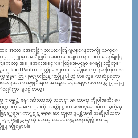
ာေတာင္ အသားအေရာင္ခြဲျခားမႈေတြ ျဖစ္ေနတာကိုု သက္ေ
ပ္လုုံးမွာ အႏိုုင္ရျပီး အမတ္အမ်ားအျပား ရထားတဲ့ ေရွးရိုုးစြဲ
တြကေတာ့ အခုု အေရးအခင္းေတြအေပၚမွာ ေရငုုံႏႈတ္ပိတ္ေ
န္အမတ္ Rand Paul က ဘယ္လိုုေျပာသလဲဆိုုေတာ့ ရဲေတြက အ
္အခြန္ေတြ ျမင့္မားလြန္းလိုု႔ပါ တဲ့ ဗ်ာ။ လူေသဆုုံးရတာ
ေရာင္းေနရတာက အစုုိးရက အခြန္ေတြ အရမ္းေကာက္လိုု႔ဆိုုျ
လႊဲလုုိက္တာ ျဖစ္ပါတယ္။
ုုင္ငံမွာလည္း စစ္တပ္ရဲ့ ဖမ္းဆီးထားတဲ့ သတင္းေထာက္ ကိုုပါၾကီး ေ
်က္ထားတဲ့ အေလာင္းကိုု သက္ဆိုုင္ရာက ေဖာ္ေပးခဲ့တာ မွတ္မိၾ
ြင့္အေရးေကာ္မရွင္က စစ္ေဆး ထုုတ္ျပန္တဲ့အခါ အဆိုုပါသတ
ထုုတ္ျပန္လိုုက္တယ္ ဆိုုေတာ့ အေမရိကန္က တရားခုုံရုုံးက သူ
ိုု႔ ဆိုုရမွာပါ။