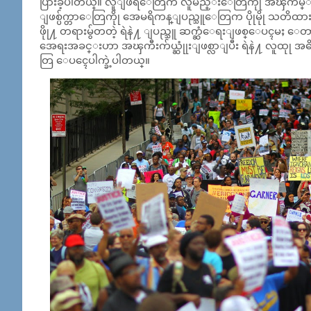
ပြားခဲ့ပါတယ္။ လူျဖဴရဲေတြက လူမည္းေတြကိုု အၾကမ္း
ျဖစ္ပ်က္တာေတြကိုု အေမရိကန္ျပည္သူေတြက ပိုုမိုု သတိထ
ဖိုု႔ တရားမွ်တတဲ့ ရဲနဲ႔ ျပည္သူ ဆက္ဆံေရးျဖစ္ေပၚမႈ 
အေရးအခင္းဟာ အၾကီးက်ယ္ဆုုံးျဖစ္လာျပီး ရဲနဲ႔ လူထုု အဓိက
တြ ေပၚေပါက္ခဲ့ပါတယ္။