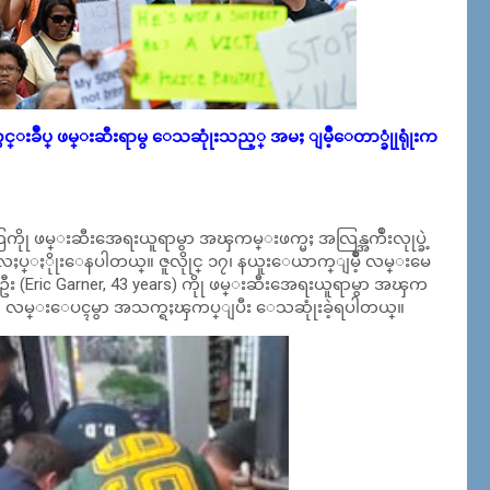
းခ်ဳပ္ ဖမ္းဆီးရာမွ ေသဆုုံးသည့္ အမႈ ျမိဳ့ေတာ္ခုုံရုုံးက
 ဖမ္းဆီးအေရးယူရာမွာ အၾကမ္းဖက္မႈ အလြန္အက်ဳးလုုပ္ခဲ့
ႈပ္ႏိုုးေနပါတယ္။ ဇူလိုုင္ ၁၇၊ နယူးေယာက္ျမိဳ့ လမ္းမေ
ီး (Eric Garner, 43 years) ကိုု ဖမ္းဆီးအေရးယူရာမွာ အၾက
ာဟာ လမ္းေပၚမွာ အသက္ရႈၾကပ္ျပီး ေသဆုုံးခဲ့ရပါတယ္။