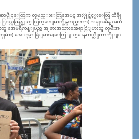
ာဏာပိုုင္ေတြက လူမည္းေတြအေပၚ အႏိုုင္က်င့္မႈေတြ ထိခိုု
၀ယ္ကၽြန္အျဖစ္ လြတ္ေျမာက္ခ်ိန္ကတည္းက) အခုုအခ်ိန္ အထိ
ူ အေမရိကန္ျပည္က အျခားအသားအေရာင္ကြဲျပားသူ လူမ်ဳိးအ
းစုုမ်ား) အေပၚမွာ ခြဲျခားမႈေတြ ျဖစ္ေနတယ္ဆိုုတာကိုု ျပ