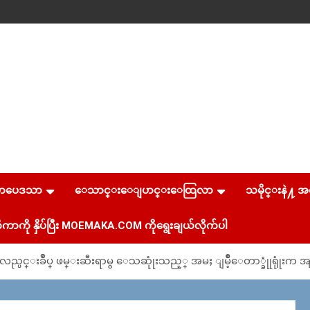
စာပေဒသာ
ေသာင္းေျပာင္းေထြလာ
သမိုင္းနဲ႔ အ
ကာကို နှိပ်ပြီး MOEMAKA.COM ကိုရွေးချယ်လိုက်ပါ
္ပင္းခ်ဳပ္ ဖမ္းဆီးရာမွ ေသဆုုံးသည့္ အမႈ ျမိဳ့ေတာ္ခုုံရုုံးက အျ