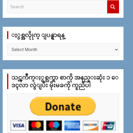
S
e
a
r
c
ႏွစ္အလိုုက္ ျပန္ရွာရန္
h
ႏွ
စ္
အ
လိုု
က္
သင္ၾကိဳက္ႏွစ္သက္ရာ စာကို အနည္းဆုံး ၁ ေ
ျ
ပ
ဒၚလာ လွဴျပီး မိုးမခကို ကူညီပါ
န္
ရွာ
ရန္