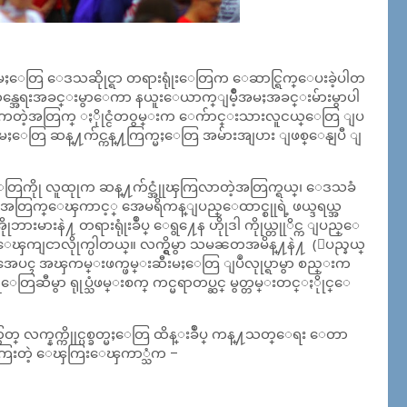
ဆးမႈေတြ ေဒသဆိုုင္ရာ တရားရုုံးေတြက ေဆာင္ရြက္ေပးခဲ့ပါတ
ူဆန္အေရးအခင္းမွာေကာ နယူးေယာက္ျမိဳ့အမႈအခင္းမ်ားမွာပါ
ုံးျဖတ္ၾကတဲ့အတြက္ ႏိုုင္ငံတ၀ွမ္းက ေက်ာင္းသားလူငယ္ေတြ ျပ
ၵျပမႈေတြ ဆန္႔က်င္ကန္႔ကြက္မႈေတြ အမ်ားအျပား ျဖစ္ေနျပီ ျ
မႈေတြကိုု လူထုုက ဆန္႔က်င္အုုံၾကြလာတဲ့အတြက္ရယ္၊ ေဒသခံ
င္တဲ့အတြက္ေၾကာင့္ အေမရိကန္ျပည္ေထာင္စုုရဲ့ ဖယ္ဒရယ္အ
ားနဲ႔ တရားရုုံးခ်ဳပ္ ေရွ႔ေန ဟိုုဒါ ကိုုယ္တုုိင္က ျပည္ေ
႔ ေၾကျငာလိုုက္ပါတယ္။ လက္ရွိမွာ သမၼတအမိန္႔နဲ႔ (ျပည္နယ္
တြအေပၚ အၾကမ္းဖက္ဖမ္းဆီးမႈေတြ ျပဳလုုပ္ရာမွာ စည္းက
 ရဲေတြဆီမွာ ရုုပ္သံဖမ္းစက္ ကင္မရာတပ္ဆင္ မွတ္တမ္းတင္ႏိုုင္ေ
 လက္နက္ကိုုင္ပစ္ခတ္မႈေတြ ထိန္းခ်ဳပ္ ကန္႔သတ္ေရး ေတာ
္ေၾကြးတဲ့ ေၾကြးေၾကာ္သံက –