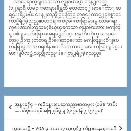
လာေရာက္ျပသေသာ လူနာမ်ားမွာ ေန႕လည္
(၁၂)နာရီ ထမင္းစားနားခ်ိန္အထိ တေထာင့္ငါးရာေက်ာ္ စာ
ရင္းရိွၿပီး ေန႕လည္ပိုင္းတြင္ တစ္ေထာင္႕ခုနစ္ရာေ
က်ာ္ထိရိွခဲ့သည္။ပတ္ဝန္းက်င္ေက်းရြာမ်ားမွ လာေရာ
က္ေဆးဝါးကုသမႈခံယူၾကေသာ လူနာမ်ားအား မဂၤလြ
န္းစံျပေက်းရြာ အေရွ႕ေက်ာင္းၾကီးတိုက္ ဆရာေ
တာ္ ဦးကၠုႏၵာစာရ ဦးေဆာင္ေသာ မဂၤလြန္းစံျပေ
က်းရြာမွ အာဟာရဒါန စတုဒိသာ ထမင္းေကၽြးျခင္း
မ်ား ျပဳလုပ္ခဲ့သည္ကိုလည္းေတြ႕ရိွခဲ့ရသည္။
Post
အုန္းႏိုင္ – ဂႏၵီခန္းမေၾကညာစာတမ္း (၁၆)၊ “အမ်ိဳး
navigation
သားဒီမိုကေရစီအဖြဲ ႔ခ်ဳပ္ရဲ ႔ (၄/၉၀)နဲ ႔ (၅/၉၀)”
တူေမာင္ညိဳ – VOA မွ တဆင့္ သူတုိ႔ လိမ္ညာေနၾကၿပီ