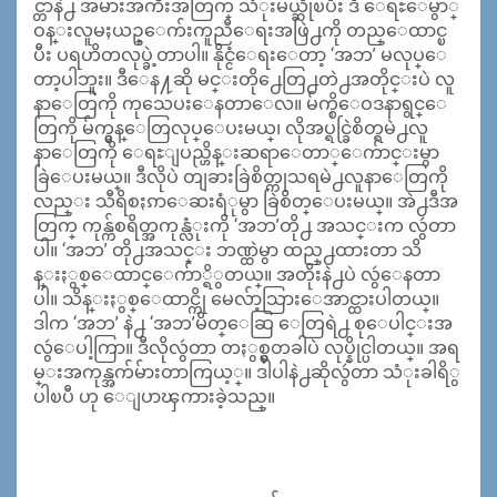
င္တာနဲ႕ အမ်ားအက်ိဳးအတြက္ သံုးမယ္ဆိုၿပီး ဒီ ေရႊေမွာ္
ဝန္းလူမႈယဥ္ေက်းကူညီေရးအဖြဲ႕ကို တည္ေထာင္ၿ
ပီး ပရဟိတလုပ္ခဲ့တာပါ။ နိုင္ငံေရးေတာ့ ‘အဘ’ မလုပ္ေ
တာ့ပါဘူး။ ဒီေန႔ဆို မင္းတို႕ေတြ႕တဲ႕အတိုင္းပဲ လူ
နာေတြကို ကုသေပးေနတာေလ။ မ်က္စိေဝဒနာရွင္ေ
တြကို မ်က္မွန္ေတြလုပ္ေပးမယ္၊ လိုအပ္ရင္ခြဲစိတ္ရမဲ႕လူ
နာေတြကို ေရႊျပည္ဟိန္းဆရာေတာ္ေက်ာင္းမွာ
ခြဲေပးမယ္။ ဒီလိုပဲ တျခားခြဲစိတ္ကုသရမဲ႕လူနာေတြကို
လည္း သီရိစႏၵာေဆးရံုမွာ ခြဲစိတ္ေပးမယ္။ အဲ႕ဒီအ
တြက္ ကုန္က်စရိတ္အကုန္လံုးကို ‘အဘ’တို႕ အသင္းက လွဴတာ
ပါ။ ‘အဘ’ တို႕အသင္း ဘဏ္ထဲမွာ ထည္႕ထားတာ သိ
န္းႏွစ္ေထာင္ေက်ာ္ရိွတယ္။ အတိုးနဲ႕ပဲ လွဴေနတာ
ပါ။ သိန္းႏွစ္ေထာင္ကို မေလ်ာ့သြားေအာင္ထားပါတယ္။
ဒါက ‘အဘ’ နဲ႕ ‘အဘ’မိတ္ေဆြ ေတြရဲ႕ စုေပါင္းအ
လွဴေပါ့ကြာ။ ဒီလိုလွဴတာ တႏွစ္မွတခါပဲ လုပ္နိုင္ပါတယ္။ အရ
မ္းအကုန္အက်မ်ားတာကြယ့္။ ဒါပါနဲ႕ဆိုလွဴတာ သံုးခါရိွ
ပါၿပီ ဟု ေျပာၾကားခဲ့သည္။