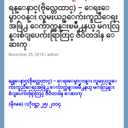
ရန္ေနာင္(ဗိုလ္တေထာင္) – ေရႊေ
မွာ္ဝန္း လူမႈယဥ္ေက်းကူညီေရး
အဖြဲ႕ ေက်ာက္တန္းၿမိဳ႕နယ္ မဂၤလြ
န္းစံျပေက်းရြာတြင္ ဇီဝိတဒါန ေ
ဆးကု
November 25, 2014
admin
ရန္ေနာင္(ဗိုလ္တေထာင္) – ေရႊေမွာ္ဝန္း လူမႈယဥ္ေ
က်းကူညီေရးအဖြဲ႕ ေက်ာက္တန္းၿမိဳ႕နယ္ မဂၤလြန္း
စံျပေက်းရြာတြင္ ဇီဝိတဒါန ေဆးကု
(မိုးမခ) ႏို၀င္ဘာ ၂၅၊ ၂၀၁၄