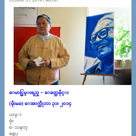
ေမာင္စြမ္းရည္ – ေခတ္သမိုင္း
(မိုးမခ) ေအာက္တိုဘာ ၃၁၊ ၂၀၁၄
ယမ္း
ဗုံး
ေသနတ္
စစ္တပ္