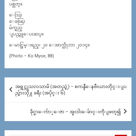
ပစ္သတ္။
ေသြး
ေခၽြး
မ်က္ရည္
ျပည္သူေပးဆပ္။
ေမာင္စြမ္းရည္၊ ၂၀ ေအာက္တိုဘာ ၂၀၁၄။
(Photo – Ko Myoe, 88)
Post
အရွင္ကုသလသာမိ (အတည္မဲ့) – စကန္ဒီေနဗီးယားတိုင္းျပ
navigation
ည္မ်ားသို႔ ခရီး (အပိုင္း ၆)
ခိုင္မာေက်ာ္ေဇာ – အူးဒါးေခ်ာင္းကိုျဖတ္၍