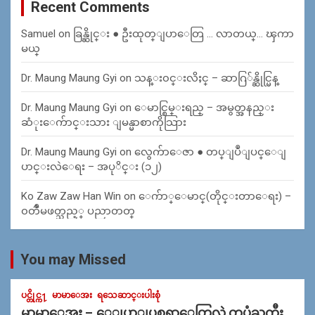
Recent Comments
Samuel
on
ခြန္ဆိုင္း ● ဦးထုတ္ျပာေတြ … လာတယ္… ၾကာ
မယ္
Dr. Maung Maung Gyi
on
သန္း၀င္းလိႈင္ – ဆာဂြ်န္ဆိုင္မြန္
Dr. Maung Maung Gyi
on
ေမာင္စြမ္းရည္ – အမွတ္အနည္း
ဆံုးေက်ာင္းသား ျမန္မာစာကိုသြား
Dr. Maung Maung Gyi
on
လွေက်ာေဇာ ● တပ္ျပဳျပင္ေျ
ပာင္းလဲေရး – အပုိင္း (၁၂)
Ko Zaw Zaw Han Win
on
ေက်ာ္ေမာင္(တိုင္းတာေရး) –
၀တၳဳမဖတ္သည့္ ပညာတတ္
You may Missed
ပင္တိုင္က႑
မာမာေအး
ရသေဆာင္းပါးစုံ
မာမာေအး – ေျပာျပစရာေတြလဲ တပုံႀကီး