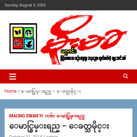
Skip
Sunday, August 9, 2026
to
content
USA – editors @ moemaka.net ((510) 854-6501)။ ရန္ကုန္ ဆက္သြ
MoeMaKa Burmese News &
ယ္ေရး – အမွတ္ ၂၅၄၊ ပထပ္၊ လမ္း ၄၀၊ ေက်ာက္တံတား၊ ရန္ကုန္။
Media
(ဖုုံး – ၀၉ ၂၅၂ ၂၄၉ ၀၉၄ ၊ ၀၉ ၄၂၁ ၇၄၃ ၇၅၃ ၊ ၀၉ ၅၀၄ ၁၀ ၅၈) ျ
ဖန္႔ခ်ိေရး – ဆိပ္ကမ္းသာစာေပ – အမွတ္ ၁၃ / ၃၈ လမ္း။ ပလာ
Home
ေမာင္စြမ္းရည္ – ေခတ္သမိုင္း
ဇာေစ်းသစ္ ။ ၀၉ ၇၈၆၈၃၇ ၃၀၅ / ၀၉ ၉၆၃၆၉၉၈၃၄
MAUNG SWAN YI
ကဗ်ာ
ေမာင္စြမ္းရည္
ေမာင္စြမ္းရည္ – ေခတ္သမိုင္း
October 31, 2014
admin