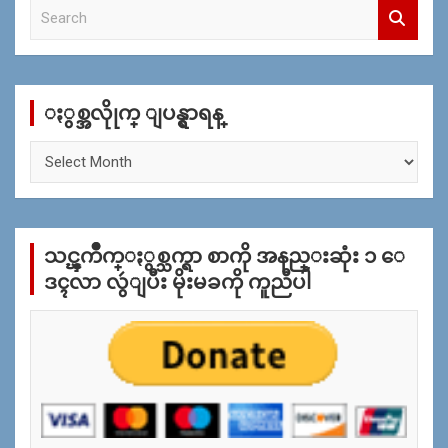
S
e
a
r
c
ႏွစ္အလိုုက္ ျပန္ရွာရန္
h
ႏွ
စ္
အ
လိုု
က္
သင္ၾကိဳက္ႏွစ္သက္ရာ စာကို အနည္းဆုံး ၁ ေ
ျ
ပ
ဒၚလာ လွဴျပီး မိုးမခကို ကူညီပါ
န္
ရွာ
ရန္