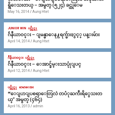
ရွိေသးတယ္ – အမွတ္ (၅၂၄) ခင္ယုေမ
May 16, 2014
Aung Htet
JUNIOR WIN
ပင္တိုင္က႑
ဂ်ဴနီယာ၀င္း – ျမန္မာေန႔ရက္မ်ားႏွင့္ ပန္းမ်ား
April 14, 2014
Aung Htet
ဂ်ဳနီယာ၀င္း
ပင္တိုင္က႑
ဂ်ဴနီယာ၀င္း – ေအာင္ခ်မ္းသာပုုံျပင္
April 12, 2014
Aung Htet
ပင္တိုင္က႑
မာမာေအး
“ေျပာျပစရာေတြလဲ တပံုႀကီးရိွေသးတ
ယ္” အမွတ္ (၄၆၄)
April 16, 2013
admin