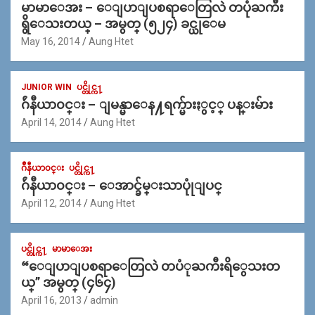
မာမာေအး – ေျပာျပစရာေတြလဲ တပုံႀကီး
ရွိေသးတယ္ – အမွတ္ (၅၂၄) ခင္ယုေမ
May 16, 2014
Aung Htet
JUNIOR WIN
ပင္တိုင္က႑
ဂ်ဴနီယာ၀င္း – ျမန္မာေန႔ရက္မ်ားႏွင့္ ပန္းမ်ား
April 14, 2014
Aung Htet
ဂ်ဳနီယာ၀င္း
ပင္တိုင္က႑
ဂ်ဴနီယာ၀င္း – ေအာင္ခ်မ္းသာပုုံျပင္
April 12, 2014
Aung Htet
ပင္တိုင္က႑
မာမာေအး
“ေျပာျပစရာေတြလဲ တပံုႀကီးရိွေသးတ
ယ္” အမွတ္ (၄၆၄)
April 16, 2013
admin