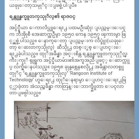
ယခုုေတာ့သမုုိင္းျဖစ္ခဲ့ပါျပီ။
ရန္ကုုန္စက္မူတကၠသုုိလ္၏ ရာဇ၀င္
အင္ဂ်င္နီယာ ေကာလိပ္ဟူေရႊ႕ ပထမဦးဆုုံး ျပည္လမ္းေပၚ
က ဘီအိုုစီ အေဆာက္အဦမွာ ၁၉၅၀ ကေန ၁၉၅၇ ၾကားမွာ ဖြ
င့္လွစ္ခဲ့ပါသည္။ ေနာက္ေတာ့ ျပည္လမ္းက လိပ္ခုုံး(ယခုုေ
တာ့ ေဆးတကၠသိုုလ္) ဆီသိုု႕ တစ္ႏွစ္ ေျပာင္းေ
ရႊ႕ခဲ့ပါသည္။ ထုုိအခ်ိန္မွာ အင္းစိန္က ရန္ကုုန္စက္မူတကၠသုုိုလ္ၾ
ကီးုကုုိ ရုုရွက အင္ဂ်င္နီယာမ်ား၏အကူအညီျဖင့္ ေဆာက္လုု
ပ္ လ်က္ရွိေနပါသည္။ ၁၉၅၈ ခုုနွစ္ကေနစလိုု႕ အခ်ိန္ကာလတစ္ခုု
တုုိင္ “ရန္ကုုန္စက္မူတကၠသိုုလ္“ ‘Rangoon Institute of
Technology’ ဟူေရႊ႕ ထုုိေနရာမွာ ေျပာင္းေရႊ႕ဖြ
င့္လာခဲ့တာ အဲသည္အခ်ိန္မွာ ကာတြန္းေဘာက္စ္ဆိုုတာ ေပၚလာ
တာျဖစ္ပါသည္။