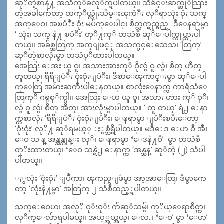
ဆုိတဲ့စာနဲ႔ အသံကုိခ်လုိက္ရပါတယ္။ သီခ်င္းဆက္ဆုိသြား
တဲ့အခါက်ေတာ့ တကုိယ္လုံးသိမ္းၾကံဳး လုိရာသုံး ဝုံး သက္
အက္ေဝ၊ အၿပံဳး ဝုံး မပ်က္ေပါင္၊ စိတ္လက္ရွည္ရွည္.. ဒီေနရာမွာ
‘ သုံး၊ သက္ နဲ႔ ၿပံဳး’ တုိ႔ကုိ တသံစီ ဆုိေပါက္လုပ္ထားပါ
တယ္။ အခ်စ္အတြက္ အက္ျဖင့္ အသက္ပင္ေသေသ၊ ‘တြက္’
ဆုိတဲ့စာလုံးမွာ တသံပုိထားပါတယ္။
အေသြး ေအး ယူ ဝူ၊ အသားအားကုိ ဝိုလွဴ ဝူ လွဴ၊ စိတ္ ဟိတ္
တူတယ္၊ ရီရီျပံဳး ဝုံးဝုံးျပံဳး၊ ဒီစာေၾကာင္းမွာ ဆုိေပါ
က္ေတြ အမ်ားႀကီးပါေနတယ္။ စာလုံးေနာက္က ကာရံသံေ
တြကုိ ဂရုစုိက္ပါ။ အေသြး ေဟ ယူ ဝူ၊ အသား ဟား ကုိ ဝုိ၊
လွဴ ဝူ လွဴ၊ စိတ္ အိတ္၊ အားလုံးမွာပါတယ္။ ‘ တူ တယ္’ ရဲ႕ ေနာ
က္ကစာလုံး ‘ရီရီျပံဳး ဝုံးဝုံးျပံဳး၊ ေနရာမွာ ျပံဳးၿပီးေတာ့
‘ဝုံးဝုံး’ လုိ႔ ဆုိရမယ့္ ႏွစ္သံရွိပါတယ္။ မဒီေဒ ေဟ ဝီ အီ၊
ေဝ သ န္ အန္အန္ဘုန္း လုိ၊ ေနရာမွာ ‘ေဒနဲ႔ဝီ’ မွာ တသံစီ
တုိးထားတယ္၊ ‘ေဝ သန္ရဲ႕ ေနာက္က ‘အန္အန္’ ဆုိတဲ့ (၂) သံပါ
ပါတယ္။
ႏွလုံး ‘ဝုံးဝုံး’ ျပဳကာ၊ ၾကည္ျဖဴမွာ အာ့အာေတြ၊ ဒီမွာကေ
တာ့ ‘လုံးနဲ႔မွာ’ အတြက္ ၂ သံစီထည့္ရပါတယ္။
သက္ေဝေဟ၊ အလုိ ဝုိးဝုိး က်ဆုိသမွ်၊ ကုိယ္ေရာစိတ္က၊
လုိက္ေလ်ာရပါမယ္။ အယ့္အယ္အယ္၊ ေလ..၊ ‘ေဝ’ မွာ ‘ေဟ’