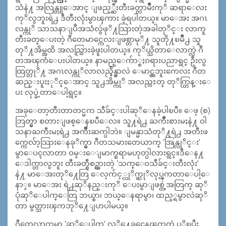
သံနဲ႔ အလြန္တူေအာင္ ျဖည့္ဆီးတီးခတ္တာမ်ိဳးကုိ ဆရာေလး
ကုိလွဘူးရဲ႕ ဒီတီးလုံးမွာၾကား ခဲ့ရပါတယ္။ မာေအး အဂၤ
လန္ကုိ သာသနာျပဳအသံလွဴဖုိ႔သြားတဲ့အခါတုိင္း လာကူ
တီးခတ္ေပးတဲ့ ဂီတေမာင္ကေလးျဖစ္တာမုိ႔ သူတို႔ၿမိဳ႕ သူ
တုိ႔အိမ္အထိ အလည္သြားခဲ့ဖူးပါတယ္။ ကုိယ္သိတာေလာက္လဲ ဂီ
တအၾကံေပးပါတယ္။ နာမည္ေက်ာ္စႏၵရားပညာရွင္ ဦးလွ
ထြတ္တုိ႔ အဂၤလန္ကုိလာလည္ခ်ိန္မွာလဲ ေမာင္လွဘူးကေလး ဂီတ
ဆည္းပူးႏုိင္ေအာင္ သူ႕အိမ္ကုိ အလည္လႊတ္ တုိက္တြန္းေ
ပး လုပ္ခဲ့တာေပါ့ရွင္။
အခုေတာ့တီးတာတင္မက သီခ်င္းပါဆုိေနခဲ့ပါၿပီ။ ေဖ့ (စ)
ဘြတ္မွာ စတားျဖစ္ေနၿပီေလ။ သူ႔ရဲ႕ ႀကိဳးစားမႈနဲ႔ ဝါ
သနာႀကီးမႈရဲ႕ အက်ိဳးဆက္ပါဘဲ။ ျမန္မာသံတုိ႔ရဲ႕ အတီးဖ
က္ကေလ်ာ့သြားေနခုိက္မွာ ဂီတသမားတေယာက္ ‘အြန္လုိင္း’
မွာေပၚလာတာ ဝမ္းေျမာက္စရာမဟုတ္ပါလားရွင္။ဒီေန႔
ေဒါက္တာလွဘူး တီးခတ္စီစဥ္ထားတဲ့ ‘သက္ေဝသီခ်င္းတီးလုံး’
နဲ႔ မာေအးတုိ႔ေတြ ေလ့က်င့္လုိက္ဆုိလုပ္ၾကတာေပါ့ေ
နာ္။ မာေအး ရဲ႕ဆုိနည္းကုိ ေပးမွာျဖစ္တဲ့အတြက္ ဆုိ
ပုံဆုိေပါက္ေတြ ဘယ္စာ၊ ဘယ္ေနရာမွာ၊ ထည့္ရမွာလဲဆုိ
တာ မွတ္သားၾကဘုိ႔ေျပာပါမယ္။
ဂီတေလာကမွာ ‘ဆုိေပါက္’ လုိ႔ေခၚေနၾကတဲ့ ပုိၿပီး