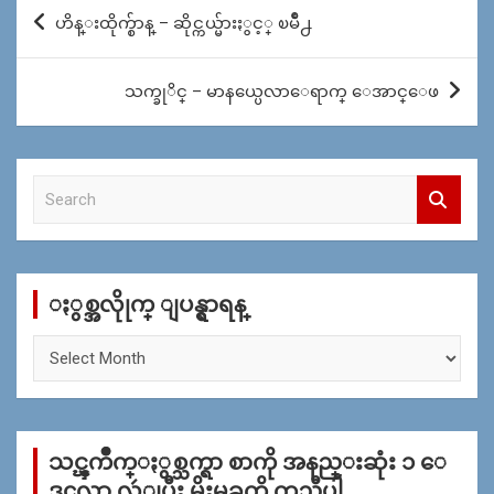
Post
ဟိန္းထိုက္စ်ာန္ – ဆိုင္ကယ္မ်ားႏွင့္ ၿမိဳ႕
navigation
သက္ခုိင္ – မာနယ္ပေလာေရာက္ ေအာင္ေဖ
S
e
a
r
c
ႏွစ္အလိုုက္ ျပန္ရွာရန္
h
ႏွ
စ္
အ
လိုု
က္
သင္ၾကိဳက္ႏွစ္သက္ရာ စာကို အနည္းဆုံး ၁ ေ
ျ
ပ
ဒၚလာ လွဴျပီး မိုးမခကို ကူညီပါ