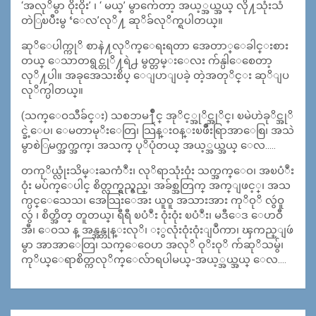
‘အလုိမွာ ဝိုးဝိုး’ ၊ ‘ မယ္’ မွာက်ေတာ့ အယ့္အယ္အယ္ လို႔သုံးသံ
တဲြၿပီးမွ ‘ေလ’လုိ႔ ဆုိခ်လုိက္ရပါတယ္။
ဆုိေပါက္ကုိ စာနဲ႔လုိက္ေရးရတာ အေတာ္ေခါင္းစား
တယ္ ေသာတရွင္တုိ႔ရဲ႕ မွတ္တမ္းေလး က်န္ပါေစေတာ့
လုိ႔ပါ။ အခုအေသးစိပ္ ေျပာျပခဲ့ တဲ့အတုိင္း ဆုိျပ
လုိက္ပါတယ္။
(သက္ေဝသီခ်င္း) သစၥာမ႑ိဳင္ အုိင့္အုိင္အုိင္၊ ၿမဲဟဲခုိင္အုိ
င္ခဲ့ေပ၊ ေမတာမုိးေတြ၊ သြန္းဝန္းၿဖိဳးရြာအာေစြ၊ အသဲ
မွာစဲြမက္အက္အက္၊ အသက္ ပုိပုံတယ္ အယ့္အယ္အယ္ ေလ…..
တကုိယ္လုံးသိမ္းႀကံဳး၊ လုိရာသုံးဝုံး သက္အက္ေဝ၊ အၿပံဳး
ဝုံး မပ်က္ေပါင္ စိတ္လက္ရွည္ရွည္၊ အခ်စ္အတြက္ အက္ျဖင့္၊ အသ
က္ပင္ေသေသ၊ အေသြးေအး ယူဝူ အသားအား ကုိဝုိ လွဴဝူ
လွဴ ၊ စိတ္အိတ္ တူတယ္၊ ရီရီ ၿပံဳး ဝုံးဝုံး ၿပံဳး၊ မဒီေဒ ေဟဝီ
အီ၊ ေဝသ န္ အန္အန္ဘုန္းလုိ၊ ႏွလုံးဝုံးဝုံးျပဳကာ၊ ၾကည္ျဖဴ
မွာ အာအာေတြ၊ သက္ေဝေဟ အလုိ ဝုိးဝုိ က်ဆုိသမွ်၊
ကုိယ္ေရာစိတ္ကလုိက္ေလ်ာရပါမယ္-အယ့္အယ္အယ္ ေလ….