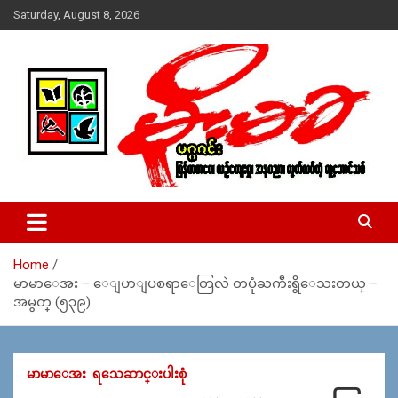
Skip
Saturday, August 8, 2026
to
content
USA – editors @ moemaka.net ((510) 854-6501)။ ရန္ကုန္ ဆက္သြ
MoeMaKa Burmese News &
ယ္ေရး – အမွတ္ ၂၅၄၊ ပထပ္၊ လမ္း ၄၀၊ ေက်ာက္တံတား၊ ရန္ကုန္။
Media
(ဖုုံး – ၀၉ ၂၅၂ ၂၄၉ ၀၉၄ ၊ ၀၉ ၄၂၁ ၇၄၃ ၇၅၃ ၊ ၀၉ ၅၀၄ ၁၀ ၅၈) ျ
ဖန္႔ခ်ိေရး – ဆိပ္ကမ္းသာစာေပ – အမွတ္ ၁၃ / ၃၈ လမ္း။ ပလာ
Home
ဇာေစ်းသစ္ ။ ၀၉ ၇၈၆၈၃၇ ၃၀၅ / ၀၉ ၉၆၃၆၉၉၈၃၄
မာမာေအး – ေျပာျပစရာေတြလဲ တပုံႀကီးရွိေသးတယ္ –
အမွတ္ (၅၃၉)
မာမာေအး
ရသေဆာင္းပါးစုံ