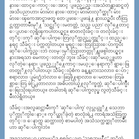
နားေထာင္ေကာင္းေအာင္ ျဖည့္ဆည္းအသံတန္ဆာဆင္ရတဲ့
အသိပညာဟာ၊ မ်ားမ်ား နားေထာင္၊ မ်ားမ်ားလုိက္ဆုိ၊ မ်ား
မ်ားေၾကေအာင္စာဖတ္မွ တေျဖးေျဖးနဲ႔ နားယဥ္ၿပီး တီထြ
င္တတ္လာတာမ်ိဳးမုိ႔ ‘သင္တုိင္းမတတ္တဲ့ သည္ ပညာ’ လုိ႔ေတာင္
ေျပာေလ့ရွိၾကပါတယ္ရွင္။ စာတလုံးခ်င္း၊ တလုံးခ်င္း
တုိင္းကုိ ဆုိေပါက္ေတြလုိက္ထည့္တတ္တုိင္း ထည့္ေ
နရင္ သီခ်င္း ပ်က္တတ္ပါတယ္။ မူရင္းေတြးသြားေပ်ာက္ၿပီး
ဆုိေပါက္ခ်ည္းဘဲ လႊမ္းမုိးသြားတတ္လုိ႔ျဖစ္ပါတယ္ရွင္။
နားအရသာ မေကာင္းတတ္ပါ ဘူး။ သီခ်င္းဆုိမယ့္သူဟာ
လုိတဲ့ေနရာ၊ ျဖည့္လုိ႔ေကာင္းမယ့္ေနရာကုိ ရွာေဖြ
တတ္ဖုိ႔လုိပါတယ္၊ သီခ်င္းပုံစံက ခန္႔ျငားသလား၊ ေပ်ာ္
စရာလား၊ ျမဴး႐ုံဘဲလား၊ ေဆြဖို႔ရာလား၊ ေမတာေတြခ်
စ္တာေတြ ဖဲြ႕တာလား၊ အဓိပၸါယ္နဲ႔လုိက္ဖက္တဲ့ ဆုိေပါက္မ်ိဳး
ေရြးသုံးရပါတယ္။ တခါတရံ ဆုိေပါက္မလုပ္မွ လွတဲ့သီခ်င္း
မ်ိဳးလဲရွိတယ္။
သီခ်င္းအလွဆင္တာမ်ိဳးကုိ ‘ဆုိေပါက္’ လုပ္တယ္လုိ႔ သေဘာ
ပုိက္လုိက္ပါေနာ္။ ကုိယ္ဆုိခဲ့တဲ့ စာလုံးရဲ႕ ကာရံအသံထြက္အ
တုိင္း၊ ေနာက္က ဆက္ထားတဲ့ စာမပါတဲ့ အသံသက္သက္ဆုိတာမ်ိဳး
ဟာ ဆုိေပါက္ပါဘဲ။
အခုသက္ေဝ ပထမပုိဒ္ စစခ်င္းမွာ “သစၥာမ႑ိိဳင္” ဆုိတဲ့