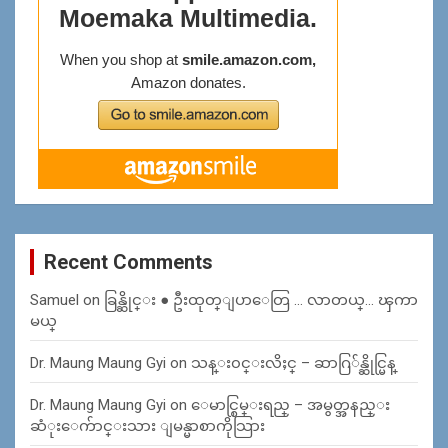
Recent Comments
Samuel
on
ခြန္ဆိုင္း ● ဦးထုတ္ျပာေတြ … လာတယ္… ၾကာ
မယ္
Dr. Maung Maung Gyi
on
သန္း၀င္းလိႈင္ – ဆာဂြ်န္ဆိုင္မြန္
Dr. Maung Maung Gyi
on
ေမာင္စြမ္းရည္ – အမွတ္အနည္း
ဆံုးေက်ာင္းသား ျမန္မာစာကိုသြား