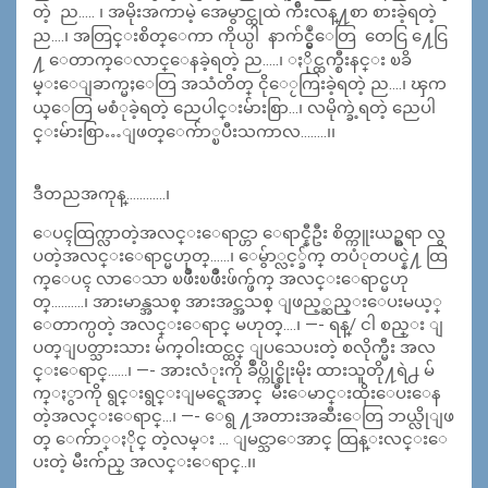
တဲ့ ည….. ၊ အမိုးအကာမဲ့ အေမွာင္ထုထဲ က်ီးလန္႔စာ စားခဲ့ရတဲ့
ည….၊ အတြင္းစိတ္ေကာ ကိုယ္ပါ နာက်င္မွဳေတြ တေငြ ႔ေငြ
႔ ေတာက္ေလာင္ေနခဲ့ရတဲ့ ည…..၊ ႏိုင္ထက္စီးနင္း ၿခိ
မ္းေျခာက္မႈေတြ အသံတိတ္ ငိုေႂကြးခဲ့ရတဲ့ ည….၊ ၾက
ယ္ေတြ မစံုခဲ့ရတဲ့ ညေပါင္းမ်ားစြာ…၊ လမိုက္ခဲ့ရတဲ့ ညေပါ
င္းမ်ားစြာ…ျဖတ္ေက်ာ္ၿပီးသကာလ……..၊၊
ဒီတညအကုန္…………၊
ေပၚထြက္လာတဲ့အလင္းေရာင္ဟာ ေရာင္နီဦး စိတ္ကူးယဥ္စရာ လွ
ပတဲ့အလင္းေရာင္မဟုတ္……၊ ေမွ်ာ္လင့္ခ်က္ တပံုတပင္နဲ႔ ထြ
က္ေပၚ လာေသာ ၿဖိဳးၿဖိဳးဖ်က္ဖ်က္ အလင္းေရာင္မဟု
တ္……….၊ အားမာန္အသစ္ အားအင္အသစ္ ျဖည့္ဆည္းေပးမယ့္
ေတာက္ပတဲ့ အလင္းေရာင္ မဟုတ္….၊ —- ရန္/ ငါ စည္း ျ
ပတ္ျပတ္သားသား မ်က္ဝါးထင္ထင္ ျပသေပးတဲ့ စလိုက္မီး အလ
င္းေရာင္……၊ —- အားလံုးကို ခ်ဳပ္ကိုင္စိုးမိုး ထားသူတို႔ရဲ႕ မ်
က္ႏွာကို ရွင္းရွင္းျမင္ရေအာင္ မီးေမာင္းထိုးေပးေန
တဲ့အလင္းေရာင္…၊ —- ေရွ ႔အတားအဆီးေတြ ဘယ္လိုျဖ
တ္ ေက်ာ္ႏိုင္ တဲ့လမ္း … ျမင္သာေအာင္ ထြန္းလင္းေ
ပးတဲ့ မီးက်ည္ အလင္းေရာင္..၊၊