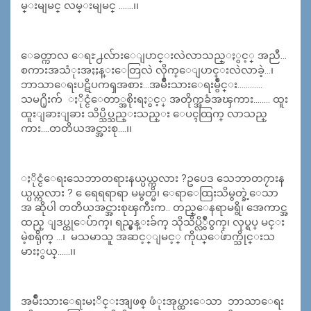
မ္းမျမင္ လမ္းမျမင္ …….၊၊
ေခတ္ကာလ ေရႊ႕လ်ားေျပာင္းလဲလာသည္ႏွင့္ အညီ…
စကားအသံုးအႏႈန္းေတြလဲ လိုက္ေျပာင္းလဲလာခဲ့…၊
ဘာသာေရးပဋိပကၡအစား…အမ်ိဳးသားေရးမွိဳင္း…………
သမ႐ိုးက် ႏိုင္ငံေတာ္အစိုးရႏွင့္ အတိုက္အခံအၾကား…….. ထူး
ထူးျခားျခား သိပ္သိပ္သည္းသည္း ေပၚထြက္ လာသည္
ကား….တတိယအင္အားစု….၊၊
ႏိုင္ငံေရးသေဘာတရားနယ္ပယ္ကလား ?ဥပေဒ သေဘာတ၇ားန
ယ္ပယ္ကလား ? ေရေရရာရာ မမွတ္မိ၊ ေရာေထြးသိမွတ္ခဲ့ေသာ
အ ဆိုပါ တတိယအင္အားစုၾကီးက.. တည္ေနရာမရွိ၊ အေကာင္အ
ထည္ ျဒပ္ထုေပ်ာက္၊ ရည္မွန္းခ်က္ သိုသိပ္လိွ်ဳဝွက္၊ လုပ္ရပ္ မင္း
မဲ့စရိုက္ …၊ မသမာသူ အဆင့္ျမင့္ ကိုယ္ေဖ်ာက္သိုင္းသ
မားႏွယ္……၊၊
အမ်ိဳးသားေရးမႈိင္းအျဖစ္ ဖံုးအုပ္ထားေသာ ဘာသာေရး