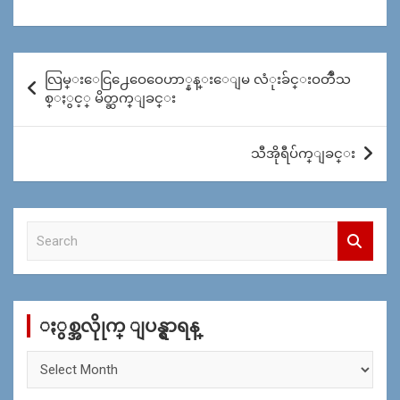
Post
လြမ္းေငြ႕ေဝေဝေဟာ္နန္းေျမ လံုးခ်င္းဝတၳဳသ
navigation
စ္ႏွင့္ မိတ္ဆက္ျခင္း
သီအိုရီပ်က္ျခင္း
S
e
a
r
c
ႏွစ္အလိုုက္ ျပန္ရွာရန္
h
ႏွ
စ္
အ