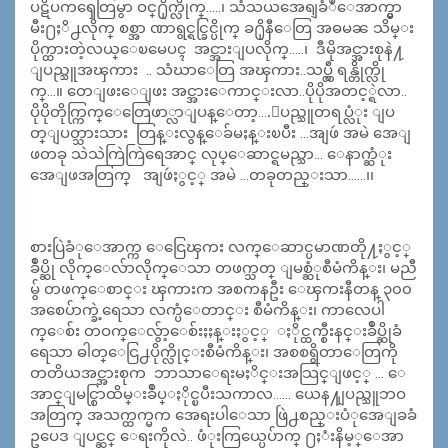
ပဋိပကၡေတြမွာ ဝင္႐ိုက္လိုက္…..၊ သံသယအေရျခံဳေအာက္မွာ
မီး႐ႈိ႕လိုက္ စစ္အာ ဏာရွင္ရင္ခြင္ပိုက္ ခ႐ိုနီေတြ အဓမၼ သိမ္း
ပိုက္ထားတဲ့လယ္ေၿမေပၚ အင္အားျပလိုက္…..၊ ဒီမိုအင္အားစုနဲ႔
ျပည္သူအၾကား .. သံဃာေတြ အၾကား..သပ္လွိဴ ရန္တိုက္လို
က္…။ တေျဖးေျဖး အင္အားေကာင္းလာ..ပိုပိုအတင့္ရဲလာ..
ပိုပိုတိုက္ကြက္ေတြေဖာ္လာျပန္ေတာ့….ျပည္သူတရပ္လံုး ျပ
တ္ျပတ္သားသား တြန္းလွန္ေခ်မႈန္းၿပီး …အျဖဴ အမဲ အေျ
ဖတခု သဲသဲကြဲကြဲရေအာင္ လုပ္ေဆာင္ရမည္သာ… ေနာက္ဆံုး
အေျဖအတြက္ အျဖဴႏွင့္ အမဲ …တခုတည္းသာ……၊၊
စားပြဲခံုေအာက္က ေငြေၾကး လက္ေဆာင္ပမာဏတို႔ႏွင့္
ခ်ဳပ္ဆို လိုက္ေလ်ာလိုက္ေသာ တဖက္သတ္ ျမစ္ဆံုစီမံကိန္း၊ မညီ
မွ် တဖက္ေစာင္း ၾကားက အစကနဦး ေၾကးနီတန္ ၃၀၀
အစေပ်ာက္ခဲ့ရေသာ လက္ပံေတာင္း စီမံကိန္း၊ ကာလေပါ
က္ေစ်း တဝက္ေလွ်ာ့ေစ်းႏႈန္းႏွင့္ ႏိုင္ထက္စီးနင္းခ်ဳပ္ဆိုခံ
ရေသာ ဓါတ္ေငြ႕ပိုက္လိုင္းစီမံကိန္း၊ အစစရွိတာေတြကို
တတိယအင္အားစုက ဘာသာေရးမႈိင္းအသြင္ျဖင့္ … ေ
အာင္ျမင္စြာထိမ္းခ်ဳပ္ႏိုင္ၿပီးသကာလ…… ယေန႔ျပည္သူဘဝ
အတြက္ အသက္ထက္မက အေရးပါေသာ ဖြဲ႕စည္းပံုအေျခခံ
ဥပေဒ ျပင္ဆင္ ေရးကိုလဲ.. ဖံုးကြယ္ပေပ်ာက္ ႐ႈံးနိမ့္ေအာ