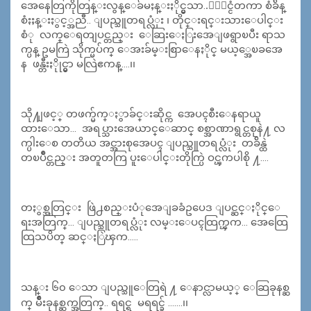
အေနေတြကိုတြန္းလွန္ေခ်မႈန္းႏိုင္မွသာ..ႏိုင္ငံတကာ စံခ်ိန္
စံႏႈန္းႏွင့္အညီ.. ျပည္သူတရပ္လံုး ၊ တိုင္းရင္းသားေပါင္း
စံု လက္ေရတျပင္တည္း ေဆြးေႏြးအေျဖရွာၿပီး ရာသ
က္ပန္ ဥမကြဲ သိုက္မပ်က္ ေအးခ်မ္းစြာေနႏိုင္ မယ့္အေၿခအေ
န ဖန္တီးႏိုုင္မွာ မလြဲဧကန္….၊၊
သို႔ျဖင့္ တဖက္မ်က္ႏွာခ်င္းဆိုင္က အေပၚစီးေနရာယူ
ထားေသာ… အရပ္သားအေယာင္ေဆာင္ စစ္အာဏာရွင္တစုနဲ႔ လ
က္ပါးေစ တတိယ အင္အားစုအေပၚ ျပည္သူတရပ္လံုး တခ်ိန္ထဲ
တၿပိဳင္တည္း အတူတကြ ပူးေပါင္းတိုက္ပြဲ ဝင္ၾကပါစို ႔….
တႏွစ္အတြင္း ဖြဲ႕စည္းပံုအေျခခံဥပေဒ ျပင္ဆင္ႏိုင္ေ
ရးအတြက္… ျပည္သူတရပ္လံုး လမ္းေပၚထြက္ၾက… အေထြေ
ထြသပိတ္ ဆင္ႏြဲၾက…..
သန္း ၆၀ ေသာ ျပည္သူေတြရဲ ႔ ေနာင္လာမယ့္ ေဆြခုနစ္ဆ
က္ မ်ိဳးခုနစ္ဆက္အတြက္.. ရရင္ရ မရရင္ခ် …….၊၊