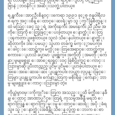
ရး တာ၀န္ေတြအတြက္
ဂုဏ္ေရာင္ေျပာင္ ၀င့္ၾကြား
စြာနဲ ့ဘ၀နိဂံုး အဆံုးသတ္ခဲ့ပါတယ္။
ရန္ၾကီးေအာင္
ဦးစိန္၀င္းကေရာ ၁၉၉၁ ခုႏွစ္ ဇန္န၀ါရီလ
၈ ရက္ အင္းစိန္ ေထာင္ေဆးရံုမွာ သူ ့ကုိ
ခြဲစိတ္ခန္း
ထဲ မသြင္းခင္ သူ ့ရဲ့ အကိုၾကီး အမၾကီး ညီ ညီမ အ
ကိုေတြကို ေတြ
့ခြင့္ေပးခဲ့တယ္။ ေနာက္ဆံုး ေတြ
့ၾကတာျဖစ္ပါတယ္။ သူလဲ သိေနပါတယ္။ ေနာက္ဆံုး
ဆိုတာကို။ ဒါေပမယ့္ သူဟာ တခ်က္မွ မ်က္ႏွာမပ်က္။
ေခါင္းေထာင္လွ်က္။ မ်က္လံုးေတြ
အေရာင္ေတာက္လွ်က္။
စကားေျပာသံ ခပ္မာမာ ျဖစ္လွ်က္။ အကိုတို ့အမတို ့က်ေ
နာ္
ဘာမွမျဖစ္ဘူး ေအာ္ပေရးရွင္း၀င္ ခြဲစိပ္လိုက္ရင္ ေကာင္း
သြားမွာဆိုျပီး
တည္တည္ျငိမ္ျငိမ္ေျပာခဲ့ပါတယ္။ ေ
အးေအးေဆးေဆး ျပန္ၾကပါ။ လယ္ယာ လုပ္ငန္းခြင္ေ
တြမွာ
ျပန္လုပ္ၾကပါ။ က်ေနာ့္အတြက္ မစိုးရိမ္နဲ ့က်ေနာ္ ဘာ
မွ မျဖစ္ဘူး။ ေကာင္းသြားမွာ တဲ့
။
ကိုယ္ထဲမွာ
၀မ္းကိုက္ပုိးေတြက အသည္း္အထိ ဖ်က္ဆီးေနခ်ိ
န္၊ ေထာင္ အာဏာပုိင္ေတြရဲ့ ကုသမွဴ
အခ်ိန္မီ မရဘဲ ေ
ရာဂါလြန္မွ ေရာဂါကြ်မ္းမွ ေထာင္ေဆးရံု အပို ့ခံရ
သူ။ သူ ့ေနာက္ဆံုး
အခ်ိန္ကို သိေန လွ်က္က ေဘးက ေစာ