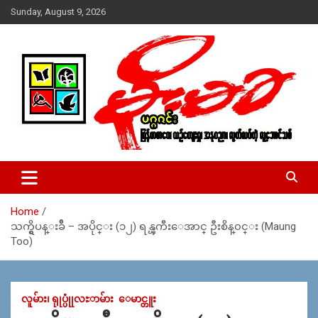
Skip
Sunday, August 9, 2026
to
content
USA – editors @ moemaka.net ((510) 854-6501)။ ရန္ကုန္ ဆက္သြ
MoeMaKa Burmese News &
ယ္ေရး – အမွတ္ ၂၅၄၊ ပထပ္၊ လမ္း ၄၀၊ ေက်ာက္တံတား၊ ရန္ကုန္။
Media
(ဖုုံး – ၀၉ ၂၅၂ ၂၄၉ ၀၉၄ ၊ ၀၉ ၄၂၁ ၇၄၃ ၇၅၃ ၊ ၀၉ ၅၀၄ ၁၀ ၅၈) ျ
ဖန္႔ခ်ိေရး – ဆိပ္ကမ္းသာစာေပ – အမွတ္ ၁၃ / ၃၈ လမ္း။ ပလာ
Home
ဇာေစ်းသစ္ ။ ၀၉ ၇၈၆၈၃၇ ၃၀၅ / ၀၉ ၉၆၃၆၉၉၈၃၄
သက္ရွိပန္းခ်ီ – အပိုင္း (၁၂) ရန္ၾကီးေအာင္ ဦးစိန္၀င္း (Maung
Too)
လူမ်ား၊ ရုုပ္ပုုံလႊာမ်ား
ေမာင္တူး