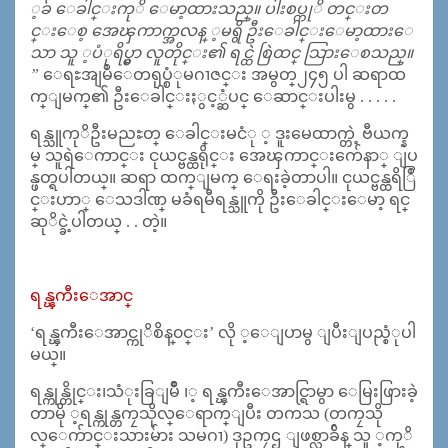
့ခ် ေခါင္းကုိ ေမာ့ထားသည္။ ပါးစပ္ကုိ တင္းတ
င္းေစ့ အေၾကာက္အလန္ ့မရွိ ဦးေခါင္း
ေမာ့ထားေ
သာ သူ ့ပံုရိပ္မွာ လူတိုင္း၏ ရင္ထဲ စြဲထင္ သြားေစသည္။
”
ေရႊအျမဳေတရုပ္စံုမဂၢဇင္း အမွတ္
၂၄၅ ပါ ဆရာထ
က္ျမက္၏ ဦးေခါင္းႏွင့္ဆံပင္ ေဆာင္းပါးမွ . . . . .
ရန္သူကုိ
ဦးမညႊတ္ ေခါင္းမငံု ့ ဒူးမေထာက္တဲ့ ဗီယက္န
မ္ သူရဲေကာင္း ငုယင္ဗန္ထရိုင္း အေၾကာင္း
က်ေနာ္ ျပ
န္ဖတ္ရပါတယ္။ ဆရာ ထက္ျမက္ ေရးခဲ့တာပါ။ ငုယင္ဗန္ထရိြဳ
င္းဟာ္ ေသဒါဏ္ မခံရမီ
ရန္သူကို ဦးေခါင္းေမာ့ ရင္
ဆုိင္ခဲ့ပါတယ္ . . တဲ့။
ရန္ၾကီးေအာင္
‘ရန္ၾကီးေအာင္
ကုိစိန္၀င္း’ လို ့ေျပာမွ ျပီးျပည္စံုပါ
မယ္။
ရန္ကုန္တိုင္း၊
သံုးခြျမိဳ ၊့ ရန္ၾကီးေအာင္ရြာမွာ ေမြးဖြားခဲ့
တာမို ့ရန္ကုန္တကၠသိုလ္ေရာက္ျပီး တကသ
(
တကၠသို
လ္ေက်ာင္းသားမ်ား သမဂၢ) ဒုဥကၠဌ ျဖစ္လာခ်ိန္ သူ ့ကုိ