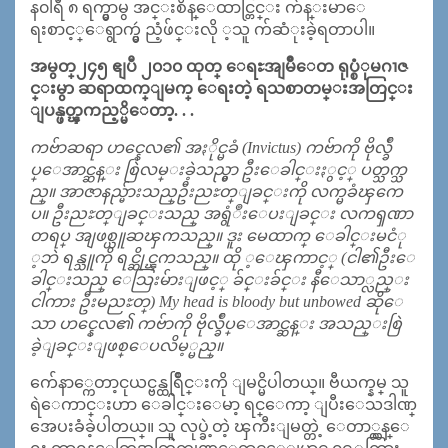
န၀ါရီ ၈ ရက္မွာမွ အင္းစိန္ေထာင္တြင္း က်န္းမာေ
ရး
ေစာင့္ေရွာက္မွဴ ညံ့ဖ်င္းလို ့သူ က်ဆံုးခဲ့ရတာပါ။
အမွတ္
၂၄၅ ဧျပီ ၂၀၁၀ ထုတ္ ေရႊအျမဳေတ ရုပ္စံုမဂၢဇ
င္းမွာ ဆရာထက္ျမက္ ေရးတဲ့ ရသစာတမ္း
အတြင္း
ျပန္ဖတ္ၾကည့္မိေတာ့. . .
ကဗ်ာဆရာ ဟင္နေလ၏ အႏိုင္မခံ (
Invictus)
ကဗ်ာကို ဗိုလ္ခ်ဳ
ပ္
ေအာင္ဆန္း စြဲလမ္းခဲ့သည္မွာ ဦးေခါင္းႏွင့္ ပတ္သက္သ
ည္။ အာဇာနည္မ်ားသည္
ဦးညႊတ္ျခင္းကို လက္မခံၾကေ
ပ။ ဦးညႊတ္ျခင္းသည္ အရွံဳးေပးျခင္း လကၡဏာ
တရပ္ အျဖစ္
ယူဆၾကသည္။ ဒူး မေထာက္ ေခါင္းမငံု
့ဘဲ ရန္သူကို ရင္ဆိုင္ၾကသည္။ ထို ့ေၾကာင့္ (ငါ၏
ဦးေ
ခါင္းသည္ ေသြးမ်ားျဖင့္ ခ်င္းခ်င္း နီေသာ္လည္း
ငါကား ဦးမညႊတ္)
My head is bloody but unbowed
ဆိုေ
သာ ဟင္နေလ၏ ကဗ်ာကို ဗိုလ္ခ်ဳပ္ေအာင္ဆန္း အသည္းစြဲ
ခဲ့ျခင္း
ျဖစ္ေပလိမ့္မည္။
က်ေနာ္ကေတာ့
ငုယင္ဗန္ထရြိဳင္းကို ျမင္မိပါတယ္။ ဗီယက္နမ္ သူ
ရဲေကာင္းဟာ ေခါင္းေမာ့ ရင္ေကာ့ ျပီး
ေသဒါဏ္
အေပးခံခဲ့ပါတယ္။ သူ လုပ္ခဲ့တဲ့ ၾကီးျမတ္တဲ့ ေတာ္လွန္ေ