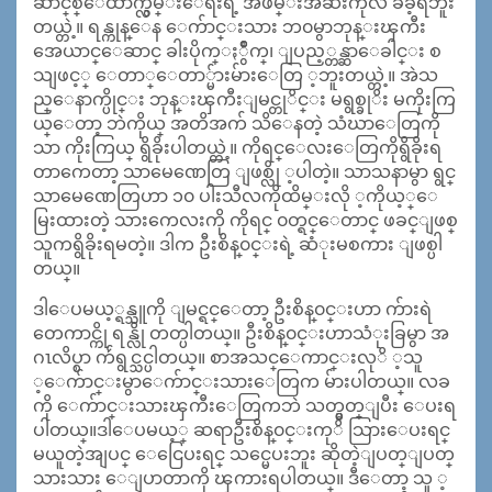
ဆာင္
စစ္ေထာက္လွမ္းေရးရဲ့ အဖမ္းအဆီးကိုလဲ ခံခဲ့ရဘူး
တယ္တဲ့။ ရန္ကုန္ေန ေက်ာင္းသား ဘ၀မွာ
ဘုန္းၾကီး
အေယာင္ေဆာင္ ခါးပိုက္ႏွဳိက္၊ ျပည့္တန္ဆာေခါင္း စ
သျဖင့္ ေတာ္ေတာ္မ်ားမ်ား
ေတြ ့ဘူးတယ္တဲ့။ အဲသ
ည္ေနာက္ပိုင္း ဘုန္းၾကီးျမင္တုိင္း မရွစ္ခုိး မကိုးကြ
ယ္ေတာ့ ဘဲ
ကိုယ္ အတိအက် သိေနတဲ့ သံဃာေတြကို
သာ ကိုးကြယ္ ရွိခိုးပါတယ္တဲ့။ ကိုရင္ေလးေတြကို
ရွိခိုးရ
တာကေတာ့ သာမေဏေတြ ျဖစ္လို ့ပါတဲ့။ သာသနာမွာ ရွင္
သာမေဏေတြဟာ ၁၀ ပါးသီလကို
ထိမ္းလို ့ကိုယ့္ေ
မြးထားတဲ့ သားကေလးကို ကိုရင္ ၀တ္ရင္ေတာင္ ဖခင္ျဖစ္
သူက
ရွိခိုးရမတဲ့။ ဒါက ဦးစိန္၀င္းရဲ့ ဆံုးမစကား ျဖစ္ပါ
တယ္။
ဒါေပမယ့္
ရန္သူကို ျမင္ရင္ေတာ့ ဦးစိန္၀င္းဟာ က်ားရဲ
တေကာင္ကို ရန္လို တတ္ပါတယ္။ ဦးစိန္၀င္းဟာ
သံုးခြမွာ အ
ဂၤလိပ္စာ က်ဴရွင္သင္ပါတယ္။ စာအသင္ေကာင္းလုိ ့သူ
့ေက်ာင္းမွာ
ေက်ာင္းသားေတြက မ်ားပါတယ္။ လခ
ကို ေက်ာင္းသားၾကီးေတြကဘဲ သတ္မွတ္ျပီး ေပးရ
ပါတယ္။
ဒါေပမယ့္ ဆရာဦးစိန္၀င္းကုိ သြားေပးရင္
မယူတဲ့အျပင္ ေငြေပးရင္ သင္မေပးဘူး ဆိုတဲ့
ျပတ္ျပတ္
သားသား ေျပာတာကို ၾကားရပါတယ္။ ဒီေတာ့ သူ ့