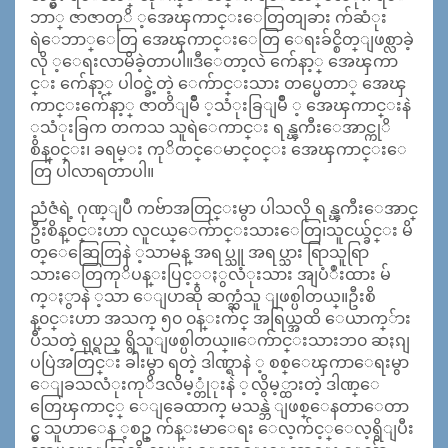
ဘာ္ ဇာဇာတုိ ့အေၾကာင္းေတြ
တျခား က်ဆံုး
ရဲေဘာ္ေတြ အေၾကာင္းေတြ ေရးခ်င္စိတ္ျဖစ္လာခဲ့
လို ့ေရးလာမိခဲ့တာပါ။
ဒီေတာ့လဲ က်ေနာ့္ အေၾကာ
င္း က်ေနာ့္ ပါ၀င္ခဲ့တဲ့ ေက်ာင္းသား တပ္မေတာ္ အေၾ
ကာင္း
က်ေနာ့္ ဇာတိျမိဳ ့သံုးခြျမိဳ ့ အေၾကာင္းနဲ
့သံုးခြက တကသ သူရဲေကာင္း ရန္ၾကီးေအာင္
ကုိစိန္၀င္း၊ ခရမ္း ကုိတင္ေမာင္၀င္း အေၾကာင္းေ
တြ ပါလာရတာပါ။
ညံဇံ
ရဲ့ ဂုဏ္ျပဳ ကဗ်ာအတြင္းမွာ ပါသလို ရန္ၾကီးေအာင္
ဦးစိန္၀င္းဟာ လူငယ္ေက်ာင္းသားေတြ၊
သူငယ္ခ်င္း မိ
တ္ေဆြေတြနဲ ့သာမန္ အရပ္သူ အရပ္သား ရြာသူရြာ
သားေတြကုိ
ပန္းပြင့္ႏွလံုးသား အျပံဳးထား မ်
က္ႏွာနဲ ့သာ ေျပာဆို ဆက္ဆံသူ ျဖစ္ပါတယ္။
ဦးစိ
န္၀င္းဟာ အသက္ ၅၀ ၀န္းက်င္ အရြယ္အထိ ေယာက္်ား
ပီသတဲ့ ရုပ္ရည္ ရွိသူျဖစ္ပါတယ္။
ေက်ာင္းသားဘ၀ ဆႏၵျ
ပပြဲအတြင္း ခါးမွာ ရတဲ့ ဒါဏ္ရာနဲ ့ စစ္ေၾကာေရးမွာ
ေျခသလံုးကုိ
ဒလိမ့္တုံုးနဲ ့လွိမ့္ထားတဲ့ ဒါဏ္ေ
တြေၾကာင့္ ေျခေထာက္ မသန္ဘဲ ျဖစ္ေနတာေတာ
င္မွ သူဟာ
ေန ့စဥ္ က်န္းမာေရး ေလ့က်င့္ေလ့ရွိျပီး