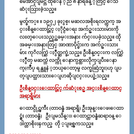
မေအာင္ျမင္ဘဲ ထိုေန ့ည ၈ နာရီခန္ ့တြင္ ေသ
ဆံုးသြားခဲ့သည္။
မွတ္ခ်က
္။ ။ ၁၉၇၂ ခုႏွစ္၊ မဆလ
အစိုးရလက္ထက္ အ
င္းစိန္ေထာင္တြင္ ႏိုင္ငံေရး အက်ဥ္းသားမ်ားကို
လႊတ္ေပးသည့္
အခမ္းအနား က်င္းပခဲ့သည္။ ထို
အခမ္းအနားတြင္ အာဏာပိုင္မ်ားက အက်ဥ္းသား
မ်ား ကုိ
လက္ဆြဲ ႏွဳတ္ဆက္ခဲ့သည္။ ဦးစိန္၀င္းက လက္ဆြဲ
ႏွဳတ္ မဆက္ဘဲ လက္ကို ေနာက္ပစ္ထားလိုက္
ျပီးေနာ
က္
(
က်ဳပ္ ရန္သူနဲ ့ဘယ္ေတာ့မွ လက္မဆြဲဘူး)
ဟု ျပ
တ္ျပတ္သားသား
ေျပာဆိုျငင္းပယ္ခဲ့သည္။
ဦးစိန္၀င္း
ေထာင္တြင္ က်ဆံုးစဥ္ အင္းစိန္ေထာင္
အရာရွိမ်ား
ေထာင္ပိုင္ၾကီး
(
တာ၀န္ခံ အရာရွိ) ဦးအုန္းေဖ
၊
ေထာ
င္မွဴး
(
တာ၀န္ခံ)
ဦးျမသိန္း
၊ ေထာင္တာ၀န္ခံ
ဆရာ၀န္ ေ
ဒါက္တာစိုးၾကည္
တို ့ျဖစ္ၾကသည္။