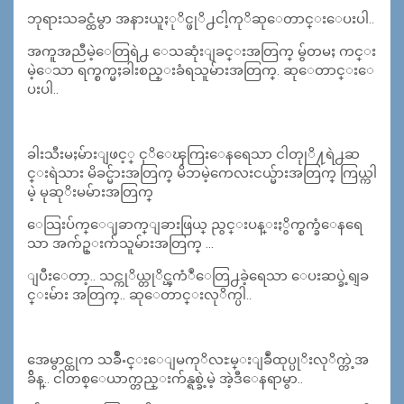
ဘုရားသခင္ထံမွာ အနားယူႏုိင္ဖုိ႕ငါ့ကုိဆုေတာင္းေပးပါ..
အကူအညီမဲ့ေတြရဲ႕ ေသဆုံးျခင္းအတြက္ မွ်တမႈ ကင္း
မဲ့ေသာ ရက္စက္မႈခါးစည္းခံရသူမ်ားအတြက္. ဆုေတာင္းေ
ပးပါ..
ခါးသီးမႈမ်ားျဖင့္ ငုိေၾကြးေနရေသာ ငါတုုိ႔ရဲ႕ဆ
င္းရဲသား မိခင္မ်ားအတြက္ မိဘမဲ့ကေလးငယ္မ်ားအတြက္ ကြယ္ကါ
မဲ့ မုဆုိးမမ်ားအတြက္
ေသြးပ်က္ေျခာက္ျခားဖြယ္ ညွင္းပန္းႏွိက္စက္ခံေနရေ
သာ အက်ဥ္းက်သူမ်ားအတြက္ …
ျပီးေတာ့.. သင္ကုိယ္တုိင္ၾကံဳေတြ႕ခဲ့ရေသာ ေပးဆပ္ခဲ့ရျခ
င္းမ်ား အတြက္.. ဆုေတာင္းလုိက္ပါ..
အေမွာင္ထုက သခ်ဳႋင္းေျမကုိလႊမ္းျခဳံထုပ္ပုိးလုိက္တဲ့အ
ခ်ိန္.. ငါတစ္ေယာက္တည္းက်န္ရစ္ခဲ့မဲ့ အဲ့ဒီေနရာမွာ..