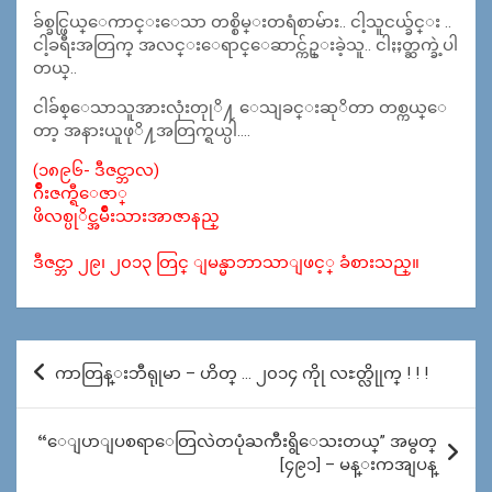
ခ်စ္ခင္ဖြယ္ေကာင္းေသာ တစ္စိမ္းတရံစာမ်ား.. ငါ့သူငယ္ခ်င္း ..
ငါ့ခရီးအတြက္ အလင္းေရာင္ေဆာင္က်ဥ္းခဲ့သူ.. ငါႏႈတ္ဆက္ခဲ့ပါ
တယ္..
ငါခ်စ္ေသာသူအားလုံးတုုိ႔ ေသျခင္းဆုိတာ တစ္ကယ္ေ
တာ့ အနားယူဖုိ႔အတြက္ရယ္ပါ….
(၁၈၉၆- ဒီဇင္ဘာလ)
ဂ်ဳိးဇက္ရီေဇာ္
ဖိလစ္ပုိင္အမ်ဳိးသားအာဇာနည္
ဒီဇင္ဘာ ၂၉၊ ၂၀၁၃ တြင္ ျမန္မာဘာသာျဖင့္ ခံစားသည္။
Post
ကာတြန္းဘီရုုမာ – ဟိတ္ … ၂၀၁၄ ကိုု လႊတ္လိုုက္ ! ! !
navigation
“ေျပာျပစရာေတြလဲတပုံႀကီးရွိေသးတယ္” အမွတ္
[၄၉၁] – မန္းကအျပန္