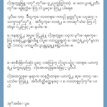
ငါ့အုတ္ဂူစြန္းကုိ တုိးေ၀ွ႕ပုတ္ခတ္သြားတဲ့.. ေလေျပရဲ႕တီး
တုိးေရရြက္သံေတြ ငါျမင္ေတြ႕ ပါရေစ..
ျပီးေတာ့.. ခ်ဳိးငွက္ေလးတစ္ေကာင္ငါ့ မွတ္တုိင္ေပၚဆင္း
သက္နားခုိလုိ႔ .. အဲဒီငွက္ေလးရဲ႕ ေတးဆုိသံေတြ ငါ့
ထံမွာ ပ်ံ႕လြင့္ေနပါေစ…
ေနေရာင္ရဲ႕ အပူေငြ႕နဲ႔ ငါ့အုတ္ဂူေပၚက မုိးေရစက္ေ
တြ အေငြ႕ျပန္သြားခ်ိန္ ငါပူေလာင္စူးရွတဲ့ ေအာ္သံရဲ႕ဟုိမွာဘ
က္ဆီ..ေကာင္းကင္ၾကီးျပန္လည္သန္႔စင္သြားပါေစ..
ေစာစီးစြာက်ဆုံးျခင္းအတြက္ ငါ့သူငယ္ခ်င္းတစ္ေယာက္
ရဲ႕ မ်က္ရည္စေတြ… ငါ့အေပၚေခြၽခ်ခြင့္ျပဳပါ..
ငါ့အထက္တစ္ေနရာက တစ္ဦးတစ္ေယာက္ရဲ႕ ဆုေတာင္းေ
ပးသံေတြနဲ႔.. အဲဒီတိတ္ဆိတ္ညေနခင္း ေလးတစ္ခုငါ့ကုိေပး
ပါ..
အုိအမိေျမ.