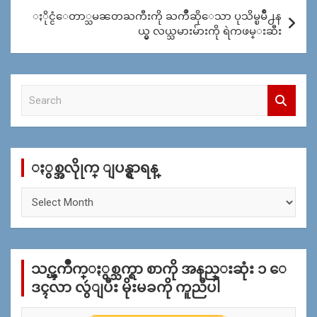
ႏိုင္ငံေတာ္သမၼတႀကီးကို ႀကိဳဆိုေသာ ပုသိမ္ၿမိဳ႕န
ယ္မွ လယ္သမားမ်ားကို ရဲကဖမ္းဆီး
S
e
a
r
c
ႏွစ္အလိုုက္ ျပန္ရွာရန္
h
ႏွ
စ္
အ
လိုု
က္
သင္ၾကိဳက္ႏွစ္သက္ရာ စာကို အနည္းဆုံး ၁ ေ
ျ
ပ
ဒၚလာ လွဴျပီး မိုးမခကို ကူညီပါ
န္
ရွာ