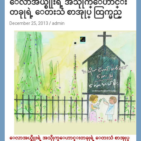
ေလာအယ္စိုုးရဲ့ အသိုုက္ေဟာင္း
တခုုရဲ့ ေတးသံ စာအုုပ္ ထြက္မည္
December 25, 2013
admin
ေလာအယ္စိုုးရဲ့ အသိုုက္ေဟာင္းတခုုရဲ့ ေတးသံ စာအုုပ္