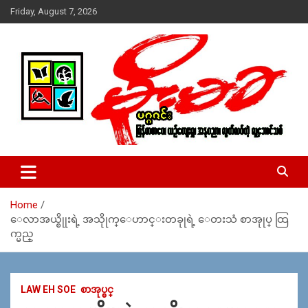
Skip
Friday, August 7, 2026
to
content
USA – editors @ moemaka.net ((510) 854-6501)။ ရန္ကုန္ ဆက္သြ
MoeMaKa Burmese News &
ယ္ေရး – အမွတ္ ၂၅၄၊ ပထပ္၊ လမ္း ၄၀၊ ေက်ာက္တံတား၊ ရန္ကုန္။
Media
(ဖုုံး – ၀၉ ၂၅၂ ၂၄၉ ၀၉၄ ၊ ၀၉ ၄၂၁ ၇၄၃ ၇၅၃ ၊ ၀၉ ၅၀၄ ၁၀ ၅၈) ျ
ဖန္႔ခ်ိေရး – ဆိပ္ကမ္းသာစာေပ – အမွတ္ ၁၃ / ၃၈ လမ္း။ ပလာ
Home
ဇာေစ်းသစ္ ။ ၀၉ ၇၈၆၈၃၇ ၃၀၅ / ၀၉ ၉၆၃၆၉၉၈၃၄
ေလာအယ္စိုုးရဲ့ အသိုုက္ေဟာင္းတခုုရဲ့ ေတးသံ စာအုုပ္ ထြ
က္မည္
LAW EH SOE
စာအုပ္စင္