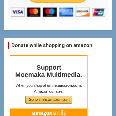
Donate while shopping on amazon