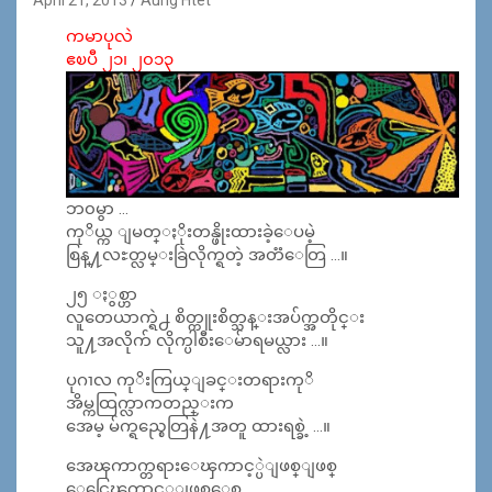
ကမာပုလဲ
ဧၿပီ ၂၁၊ ၂၀၁၃
ဘ၀မွာ …
ကုိယ္က ျမတ္ႏိုးတန္ဖိုးထားခဲ့ေပမဲ့
စြန္႔လႊတ္လမ္းခြဲလိုက္ရတဲ့ အတၱေတြ …။
၂၅ ႏွစ္ဟာ
လူတေယာက္ရဲ႕ စိတ္ကူးစိတ္သန္းအပ်က္အတိုင္း
သူ႔အလိုက် လိုက္ပါစီးေမ်ာရမယ္လား …။
ပုဂၢလ ကုိးကြယ္ျခင္းတရားကုိ
အိမ္ကထြက္လာကတည္းက
အေမ့ မ်က္ရည္စေတြနဲ႔အတူ ထားရစ္ခဲ့ …။
အေၾကာက္တရားေၾကာင့္ပဲျဖစ္ျဖစ္
ေငြေၾကာင့္ျဖစ္ေစ