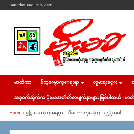
Skip
Saturday, August 8, 2026
to
content
USA – editors @ moemaka.net ((510) 854-6501)။ ရန္ကုန္ ဆက္သြ
MoeMaKa Burmese
ယ္ေရး – အမွတ္ ၂၅၄၊ ပထပ္၊ လမ္း ၄၀၊ ေက်ာက္တံတား၊ ရန္ကုန္။
(ဖုုံး – ၀၉ ၂၅၂ ၂၄၉ ၀၉၄ ၊ ၀၉ ၄၂၁ ၇၄၃ ၇၅၃ ၊ ၀၉ ၅၀၄ ၁၀ ၅၈)
မာတိကာ
မ်က္ေမွာက္ေရးရာ
လူမႈရႈခင္း
News & Media
ျဖန္႔ခ်ိေရး – ဆိပ္ကမ္းသာစာေပ – အမွတ္ ၁၃ / ၃၈ လမ္း။ ပ
လာဇာေစ်းသစ္ ။ ၀၉ ၇၈၆၈၃၇ ၃၀၅ / ၀၉ ၉၆၃၆၉၉၈၃၄
အခုဝက်ဆိုက်က မိုးမခအတိတ်စာမျက်နှာများ ဖြစ်ပါတယ် ၊ မာတိ
Home
ရွင္ကြဲ ေသကြဲအရပ္မွာ … ပိေတာက္ေတြ ပြင့္တဲ့အခါ