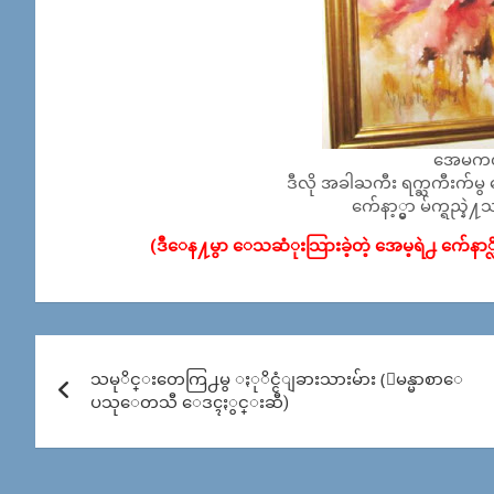
အေမကလ
ဒီလို အခါႀကီး ရက္ႀကီးက်
က်ေနာ့္မွာ မ်က္ရည္နဲ႔
(ဒီေန႔မွာ ေသဆံုးသြားခဲ့တဲ့ အေမ့ရဲ႕ က်ေနာ
Post
သမုိင္းတေကြ႕မွ ႏုိင္ငံျခားသားမ်ား (ျမန္မာစာေ
navigation
ပသုေတသီ ေဒၚႏွင္းဆီ)