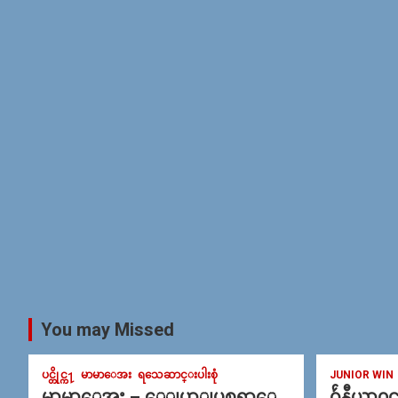
You may Missed
ပင္တိုင္က႑
မာမာေအး
ရသေဆာင္းပါးစုံ
JUNIOR WIN
မာမာေအး – ေျပာျပစရာေ
ဂ်ဴနီယာ၀