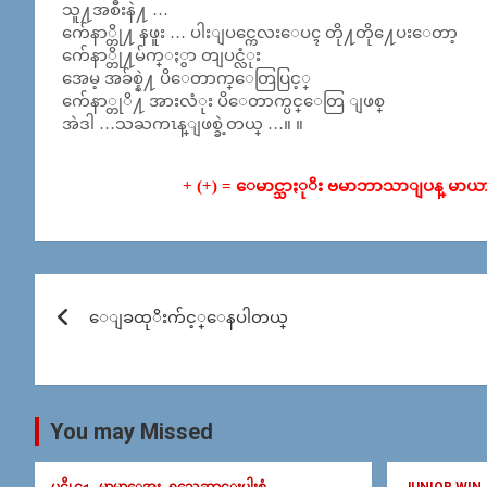
သူ႔အစီးနဲ႔ …
က်ေနာ္တို႔ နဖူး … ပါးျပင္ကေလးေပၚ တို႔တို႔ေပးေတာ့
က်ေနာ္တို႔မ်က္ႏွာ တျပင္လံုး
အေမ့ အခ်စ္နဲ႔ ပိေတာက္ေတြပြင့္
က်ေနာ္တုိ႔ အားလံုး ပိေတာက္ပင္ေတြ ျဖစ္
အဲဒါ …သႀကၤန္ျဖစ္ခဲ့တယ္ …။ ။
+ (+) = ေမာင္သာႏုိး ဗမာဘာသာျပန္ မာယာေ
Post
ေျခထုိးက်င့္ေနပါတယ္
navigation
You may Missed