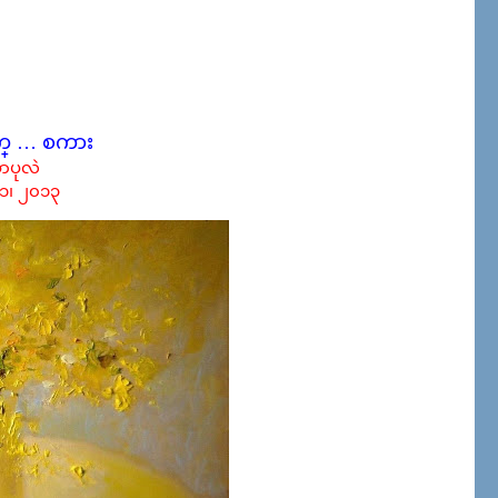
္ … စကား
ာပုလဲ
၁၁၊ ၂၀၁၃