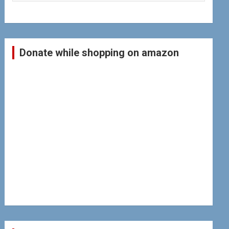
Donate while shopping on amazon