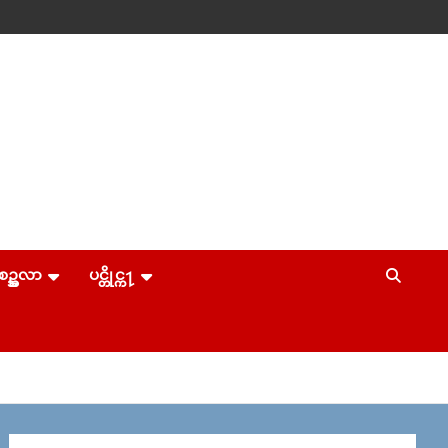
စဥ္အလာ
ပင္တိုင္က႑