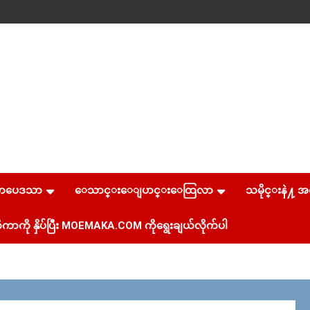
စာပေဒသာ
ေသာင္းေျပာင္းေထြလာ
သမိုင္းနဲ႔ အ
ကာကို နှိပ်ပြီး MOEMAKA.COM ကိုရွေးချယ်လိုက်ပါ