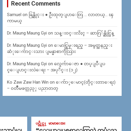
Recent Comments
Samuel
on
ခြန္ဆိုင္း ● ဦးထုတ္ျပာေတြ … လာတယ္… ၾ
ကာမယ္
Dr. Maung Maung Gyi
on
သန္း၀င္းလိႈင္ – ဆာဂြ်န္ဆိုင္မြန္
Dr. Maung Maung Gyi
on
ေမာင္စြမ္းရည္ – အမွတ္အနည္း
ဆံုးေက်ာင္းသား ျမန္မာစာကိုသြား
Dr. Maung Maung Gyi
on
လွေက်ာေဇာ ● တပ္ျပဳျပ
င္ေျပာင္းလဲေရး – အပုိင္း (၁၂)
Ko Zaw Zaw Han Win
on
ေက်ာ္ေမာင္(တိုင္းတာေရး)
– ၀တၳဳမဖတ္သည့္ ပညာတတ္
ပင္တိုင္က႑
မာမာေအး
္းသာပုုံျ
“ေျပာျပစရာေတြလဲ တပံုႀ