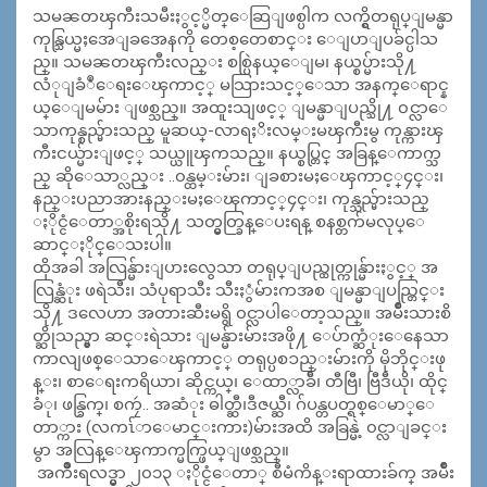
သမၼတၾကီးသမီးႏွင့္မိတ္ေဆြျဖစ္ပါ
က လက္ရွိတရုပ္ျမန္မာ
ကုန္သြယ္မႈအေျခအေနကို တေစ့တေစာင္း ေျပာျပခ်င္ပါသ
ည္။ သမၼတၾကီးလည္း စစ္ပြဲနယ္ေျမ၊ နယ္စပ္မ်ားသို႔
လံုျခံဳေရးေၾကာင့္ မသြားသင့္ေသာ အနက္ေရာင္န
ယ္ေျမမ်ား ျဖစ္သည္။ အထူးသျဖင့္ ျမန္မာျပည္သို႔ ၀င္လာေ
သာကုန္စည္မ်ားသည္ မူဆယ္-လာရႈိးလမ္းမၾကီးမွ ကုန္ကားၾ
ကီးငယ္မ်ားျဖင့္ သယ္ယူၾကသည္။ နယ္စပ္တြင္ အခြန္ေကာက္သ
ည္ ဆိုေသာ္လည္း ..၀န္ထမ္းမ်ား၊ ျခစားမႈေၾကာင့္၄င္း၊
နည္းပညာအားနည္းမႈေၾကာင့္၄င္း၊ ကုန္သည္မ်ားသည္
ႏိုင္ငံေတာ္အစိုးရသို႔ သတ္မွတ္ခြန္ေပးရန္ စနစ္တက်မလုပ္ေ
ဆာင္ႏိုင္ေသးပါ။
ထိုအခါ အလြန္မ်ားျပားလွေသာ တရုပ္ျပည္ထုတ္ကုန္မ်ားႏွင့္ အ
လြန္ဆံုး ဖရဲသီး၊ သံပုရာသီး သီးႏွံမ်ားကအစ ျမန္မာျပည္တြင္း
သို႔ ဒလေဟာ အတားဆီးမရွိ ၀င္လာပါေတာ့သည္။ အမ်ိဳးသားစိ
တ္ဆိုသည္မွာ ဆင္းရဲသား ျမန္မ်ားမ်ားအဖို႔ ေပ်ာက္ဆံုးေနေသာ
ကာလျဖစ္ေသာေၾကာင့္ တရုပ္ပစၥည္းမ်ားကို မိုဘိုင္းဖု
န္း၊ စာေရးကရိယာ၊ ဆိုင္ကယ္၊ ေထာ္လာခ်ီ၊ တီဗြီ၊ ဗြီဒီယို၊ ထိုင္
ခံု၊ ဖန္ခြက္၊ စကၠဴ.. အဆံုး ဓါတ္ဆီ၊ဒီဇယ္ဆီ၊ ဂ်ပန္တပတ္ရစ္ေမာ္ေ
တာ္ကား (လကၤ်ာေမာင္းကား)မ်ားအထိ အခြန္မဲ့ ၀င္လာျခင္း
မွာ အလြန္ေၾကာက္မက္ဖြယ္ျဖစ္သည္။
အက်ိဳးရလဒ္မွာ ၂၀၁၃ ႏိုင္ငံေတာ္ စီမံကိန္းရာထားခ်က္ အမ်ိဳး