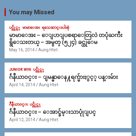
You may Missed
ပင္တိုင္က႑
မာမာေအး
ရသေဆာင္းပါးစုံ
မာမာေအး – ေျပာျပစရာေတြလဲ တပုံႀကီး
ရွိေသးတယ္ – အမွတ္ (၅၂၄) ခင္ယုေမ
May 16, 2014
Aung Htet
JUNIOR WIN
ပင္တိုင္က႑
ဂ်ဴနီယာ၀င္း – ျမန္မာေန႔ရက္မ်ားႏွင့္ ပန္းမ်ား
April 14, 2014
Aung Htet
ဂ်ဳနီယာ၀င္း
ပင္တိုင္က႑
ဂ်ဴနီယာ၀င္း – ေအာင္ခ်မ္းသာပုုံျပင္
April 12, 2014
Aung Htet