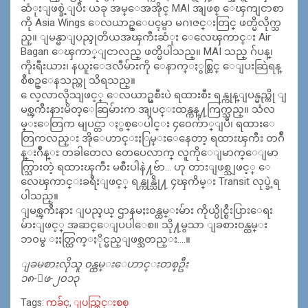
ဆံုးျဖစ္ခဲ့
ျပီး ယခု အမ္ေအအိုင္ MAI အျဖစ္ ေၾကျငာစာ
ကို Asia Wings ေလယာဥ္ေပၚမွာ မဂၢဇင္းတြင္ ဖတ္မိလိုက္သ
ည္။ ျမန္မာျပည္ဒုတိယအၾကီးဆံုး ေလေၾကာင္း Air
Bagan ေၾကာ္ျငာလည္ ဖတ္မိပါသည္။ MAI သည္ ဂ်ပန္၊
ကိုးရီးယား၊ နယူးေဒလီမ်ားကို ေနာက္ႏွစ္တြင္ ေျပးဆြဲရန္
စီစဥ္ေနသည္ဟု သိရသည္။
ေလ့လာလိုသျဖင့္ ေလယာဥ္မစီးပဲ ရထားစီး ရန္ကုန္ျပန္မည္ကို ျ
မစ္ၾကီးနားမိတ္ေဆြမ်ားက အျပင္းထန္ကန္႔ကြက္သည္။ သံလ
မ္းေတြက မျပင္တာ ႏွစ္ေပါင္း ၄၀ေက်ာ္ျပီ၊ ရထားေ
တြကလည္း အိုေဟာင္းႏြမ္းေနေတာ့ ရထားၾကီး တဂ်ဳ
န္းဂ်ဳန္း တခါတေလ တေပေလာက္ လူကိုေျမာက္ေျမာ
က္သြားတဲ့ ရထားၾကီး မစီးပါနဲ႔ဗ်ာ… ဟု တားျဖစ္သျဖင့္ ေ
လေၾကာင္းခရီးျဖင့္ ရန္ကုန္သို႔ ၄ၾကိမ္း Transit လုပ္ခဲ့ရ
ပါသည္။
ျမစ္ၾကီးနား ျပည္နယ္ ဌာနမႈး၀န္ထမ္းမ်ား ကိုယ္ပိုင္စီးပြားေရး
မ်ားျဖင့္ အဆင္ေျပပါေစ။ သို႔မွသာ ျခစား၀န္ထမ္း
ဘ၀မွ ႏႈတ္ထြက္ႏိုင္မည္ျဖစ္သတည္း….။
ျခမစားလိုသူ ၀န္ထမ္းေဟာင္းတစ္ဦး
၁၈-ေဖ-၂၀၁၃
Tags:
ကခ်င္
,
ျပည္တြင္းစစ္