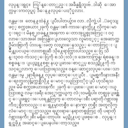
လုပ္ငန္းရွင္။ ကြ်န္ေတာ္လည္း အခ်ိန္မရွိဘူးဗ်…ဒါဆို ေအာ
က္လမ္းကလုပ္ရင္ ဒီေန႔လုပ္ေပးႏိုင္မလား..
၀န္ထမ္း။ တေန႔ထဲနဲ႔ ျပီးပါတယ္ဗ်ာ။ လာ…လိုက္ခဲ့ပါ ..ေခၚသျ
ဖင့္ စက္ယႏၷယား၂ခုကို ၀န္ထမ္း၏ ကားေနာက္သို႔ လိုက္ေမာ
င္းရင္း မိနစ္၂၀ခန္႔အၾကာ ေတာအုပ္တစ္ခုအတြင္း ၀င္
လာေသာအခါ အလြန္မ်ားျပားလွေသာ လူမ်ားႏွင့္ အေဆာက္အ
ဦမ်ားစြာကို ပ်ားပန္းခတ္ လႈပ္ရွားေနသည့္ ေတာတြင္း ျ
မိဳ႔ျပငယ္ေလးတစ္ခုဆီ သို႔ေရာက္သြားပါသည္။ ေငြ သိ
န္း၃၀၀ က်သင့္ေငြကို စ.သံုးလံုး၊ အေကာက္ခြန္၊ ရဲစခန္း၊
စစ္စခန္း၊ ျပည္သူ႔စစ္၊ နယ္ျခားေစာင့္တပ္ စသည္တို႔ကို က်
သင့္သေလာက္ ေပးသြားရသည္။ ၀န္ေဆာင္မႈလုပ္ေပးေသာ
၀န္ထမ္းမွ ၂နာရီခန္႔ လုပ္ေဆာင္ေပးျပီး .. ျမစ္ၾကီးနားအနီး
ေရႊတူးလုပ္ကြက္သစ္ဆီသို႔ ေမာင္းယူသြားႏိုင္ျပီ ဟုသိရသ
ည္။ မိမိ စက္ယႏၷယားၾကီး ၂ခုကို ေျဖးေျဖး ေမာင္းယူ
သြားစဥ္ လမ္းခရီး အေႏွာက္အယွက္ လံုး၀မရွိပါ။ တစ္ခုခုျဖစ္လွ်
င္ ေျဖရွင္းေပးရန္အတြက္ ေတာလမ္းစီး ပရာတို.ဂ်စ္ကားၾ
ကီးႏွစ္စီးကလည္း ေရွ႔မွာတစ္စီး၊ ေနာက္မွာ တစ္စီး အတူလိုက္
လံေမာင္းႏွင္လာသည္။ ရပ္နားရာေနရာတစ္ခုတြင္ ထို ပရာတို
ဂ်စ္ကားၾကီး၂စီး မရွိေတာ့ပါ။ မည္သို႔ပင္ျဖစ္ေစ .. လုပ္ငန္း
ရွင္အဖို႔ အဆင္ေျပေနပါေတာ့သည္။