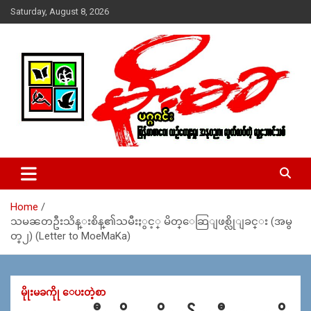
Skip
Saturday, August 8, 2026
to
content
USA – editors @ moemaka.net ((510) 854-6501)။ ရန္ကုန္ ဆက္သြ
MoeMaKa Burmese News &
ယ္ေရး – အမွတ္ ၂၅၄၊ ပထပ္၊ လမ္း ၄၀၊ ေက်ာက္တံတား၊ ရန္ကုန္။
Media
(ဖုုံး – ၀၉ ၂၅၂ ၂၄၉ ၀၉၄ ၊ ၀၉ ၄၂၁ ၇၄၃ ၇၅၃ ၊ ၀၉ ၅၀၄ ၁၀ ၅၈) ျ
ဖန္႔ခ်ိေရး – ဆိပ္ကမ္းသာစာေပ – အမွတ္ ၁၃ / ၃၈ လမ္း။ ပလာ
Home
ဇာေစ်းသစ္ ။ ၀၉ ၇၈၆၈၃၇ ၃၀၅ / ၀၉ ၉၆၃၆၉၉၈၃၄
သမၼတဦးသိန္းစိန္၏သမီးႏွင့္ မိတ္ေဆြျဖစ္လိုျခင္း (အမွ
တ္၂) (Letter to MoeMaKa)
မိုုးမခကိုု ေပးတဲ့စာ