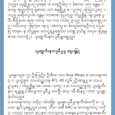
သည္။ မည္သို႔ပင္ျဖစ္ေစ တစ္ဦးခ်င္း ခ်စားေသာ ၀န္ထမ္း
မ်ားမွ အုပ္စုလိုက္ မွ်စားေသာ စနစ္သို႔ ေျပာင္းသြားျခင္း
သည္ မဆိုးလွပါ။ ၀န္ထမ္းလစာေငြသည္ က်ပ္တစ္သိန္းမွ်ျဖစ္ျ
ပီး စီးပြားေရးေကာင္းေကာ ကခ်င္ျပည္ မိသားစုတစ္ခု ဟ
င္းသီးဟင္းရြက္ေရာင္းစားသူ ေစ်းသူမတစ္ဦးပင္ ၀င္ေ
ငြ တစ္ေန က်ပ္တစ္ေထာင္ခန္႔ရေသာ (တစ္လ ၃သိန္း၀င္ေငြရမွ
စားေလာက္ရံု) ျမစ္ၾကီးနားျမိဳ႔ျဖစ္သည္။
ျမစ္ၾကီးနားျမိဳ႔မွ အျပန္တြင္
ျမန္မာသူေဌး ဦးလြင္မိုး ဦးစီးေသာ Asia Wings ေလေၾကာ
င္း ျပင္သစ္ေလယာဥ္အသစ္ ATL-80 လူ၆၂ဦးဆန္႔ ေလယ
ဥ္ျဖင့္ က်ပ္တစ္သိန္းေလးေသာင္း ေလယဥ္လက္မွတ္ ျမစ္ၾကီး
နား-ရန္ကုန္ (ျမိဳ႔ေလးျမိဳ႔ တက္ခ်ီ၊ ဆင္းခ်ီ စီးနင္းကာ ျပန္လာ
ခဲ့ပါသည္။
ေလေၾကာင္းလိုင္းမ်ားစြာ ျမန္မာျမိဳ႔ၾကီးမ်ားကို ေျ
ပးေနျပီျဖစ္သည္။ ယခင္ ဘီေအစီ BAC ေလေၾကာင္းလို
င္းသည္ ၁၉၇၀ ခုႏွစ္ေလာက္ကပင္ အေရွ႔ေတာင္အာရွအၾကီး