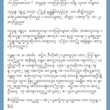
က သြားမလား ? ဘယ္လမ္းကသြားသြား သိန္း၃၀၀ က်မွာပဲ …
လုပ္ငန္းရွင္က တတ္ႏိုင္သမွ် မွန္ကန္စြာလုပ္ခ်င္ေသာ စိတ္ရွိသည္။
အေျခအေနကိုလည္း မသိသျဖင့္ စိတ္ရင္းအတုိင္းေျ
ဖလိုက္သည္။
လုပ္ငန္းရွင္။ အေပၚလမ္းကသြားမွာေပါ့ဗ်ာ (အေပၚလမ္း
ဆိုသည္မွာ တရား၀င္အခြန္ေဆာင္ေသာ နည္းလမ္းျဖစ္သည္။
ကုန္တာခ်င္အတူတူဆိုပါက တရား၀င္ ႏိုင္ငံေတာ္ကို အခြန္ေဆာင္
လိုပါသည္။ )
၀န္ထမ္း။ ေအးဗ်ာ ..ခင္ဗ်ား..ဒီလိုဆံုးျဖတ္ရင္ေတာ
့ ကြ်န္ေ
တာ္တို႔က အစိုရရဲ့ ၀န္ေဆာင္မႈလုပ္ေပးတာေၾကာင့္၊ သ
က္ဆိုင္ရာကို ေမးၾကည့္ရဦးမယ္…ဟုေျပာဆိုကာ ဟန္းဖု
န္းျဖင့္ ဖုန္းဆက္ေမးျမန္းေပးပါသည္။ ထို႔ေနာက္
၀န္ထမ္းက အေပၚလမ္းကလုပ္ေပးမဲ့ တာ၀န္ခံ အျခားတစ္ဦးရွိ
တယ္ဗ်။ သူက ခြင့္ယူထားတယ္။ လူစားလည္းမရွိေတာ့ ေနာ
က္၂ရက္ၾကာမွ အဲဒီတာ၀န္ခံလာႏိုင္မယ္ဗ်ာ… ခင္ဗ်ားေတာ့ ေစာင့္ရ
ဦးမယ္.. ဟု အားနာသည့္အသံျဖင့္ ေျပာျပေလသည္။
စိတ္ပ်က္သြားေသာ္လည္း ဆံုးျဖတ္ခ်က္ျပက္သားေသာ လုပ္ငန္း
ရွင္က