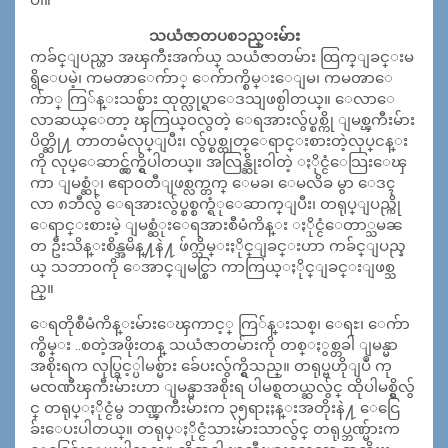
သယံဇာတပစၥည္းမ်ား
ကခ်င္ျပည္ဟာ အၾကီးအက်ယ္ သယံဇာတမ်ား ထြက္ျခင္းမ
ရွိေပမဲ့၊ ကမၻာေက်ာ္ ေက်ာက္စိမ္းေျမ၊ ကမၻာေ
က်ာ္ ကြ်န္းသစ္မ်ား ထုတ္လုပ္ရာေဒသျဖစ္ပါတယ္။ ေလာေ
လာဆယ္ေတာ့ ၾကြယ္၀လွတဲ့ ေရအားလွ်ပ္စစ္ကို ျမစ္ၾကီးမ်ား
ပိတ္ဆို႔ တာတမံလုပ္ျပီး၊ လွ်ပ္စစ္ထုတ္ေရာင္းစားတဲ့လုပ္
ငန္း
ကို လုပ္ေဆာင္လွ်က္ရွိပါတယ္။ အလြန္ဆိုး၀ါတဲ့ ႏိုင္ငံေသြးေၾ
ကာ ျမစ္ဆံု၊ ဧရာ၀တီျဖစ္လက္တက္ ေမခ၊ ေမလိခ မွာ ေဒၚ
လာ ၈ဘီလွ်ံ ေရအားလွ်ပ္စစ္စက္ရံုေဆာက္ျပီး၊ တရုပ္ျပည္ကို
ေရာင္းစားမဲ့ ျမစ္ဆံုးေရအားစီမံကိန္း ႏိုင္ငံေတာ္သမၼ
တ ဦးသိန္းစိန္အမိန္႔နဲ႔ ဖ်က္သိမ္းႏိုင္ျခင္းဟာ ကခ်င္ျပည္န
ယ္ သဘာ၀ကို ေအာင္ျမင္စြာ ကာကြယ္ႏိုင္ျခင္းျဖစ္သ
ည္။
ေရတိုစီမံကိန္းမ်ားေၾကာင့္ ကြ်န္းသစ္၊ ေရႊ၊ ေက်ာ
က္စိမ္း ..စတဲ့အဖိုးတန္ သယံဇာတမ်ားကို တစ္ႏွစ္တခါ ျမန္မာ
အစိုးရက လုပ္ခြင့္ပါမစ္မ်ား ခ်ေပးလွ်က္ရွိသည္။ တရုပ္ဗဟိုျပဳ ကု
မၸဏီၾကီးမ်ားဟာ ျမန္မာအစိုးရ ပါမစ္ရတယ္ဆလွ်င္ ထိုပါမစ္ရွိလွ်
င္ တရုပ္ႏိုင္ငံမွ ဘဏ္ၾကီးမ်ားက ၃၅ရာႏႈန္းအတိုးနဲ႔ ေငြေ
ခ်းေပးပါတယ္။ တရုပ္ႏိုင္ငံသားမ်ားသာလွ်င္ တရုပ္ဘဏ္မ်ားက