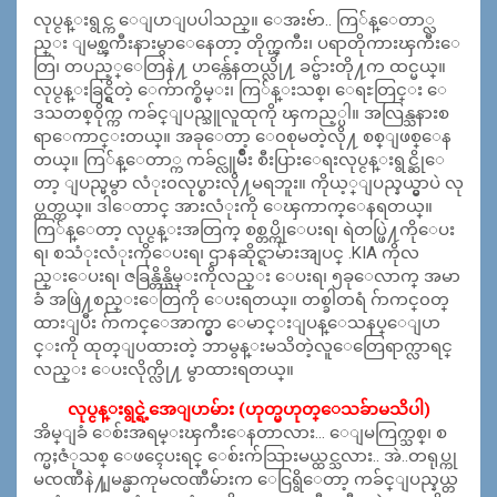
လုပ္ငန္းရွင္က ေျပာျပပါသည္။ ေအးဗ်ာ.. ကြ်န္ေတာ္လ
ည္း ျမစ္ၾကီးနားမွာေနေတာ့ တိုက္ၾကီး၊ ပရာတိုကားၾကီးေ
တြ၊ တပည့္ေတြနဲ႔ ဟန္က်ေနတယ္လို႔ ခင္ဗ်ားတို႔က ထင္မယ္။
လုပ္ငန္းခြင္ရွိတဲ့ ေက်ာက္စိမ္း၊ ကြ်န္းသစ္၊ ေရႊတြင္း ေ
ဒသတစ္၀ိုက္က ကခ်င္ျပည္သူလူထုကို ၾကည့္ပါ။ အလြန္သနားစ
ရာေကာင္းတယ္။ အခုေတာ့ ေ၀စုမတဲ့လို႔ စစ္ျဖစ္ေန
တယ္။ ကြ်န္ေတာ္က ကခ်င္လူမ်ိဳး စီးပြားေရးလုပ္ငန္းရွင္ဆိုေ
တာ့ ျပည္မမွာ လံုး၀လုပ္စားလို႔မရဘူး။ ကိုယ့္ျပည္နယ္မွာပဲ လု
ပ္တတ္တယ္။ ဒါေတာင္ အားလံုးကို ေၾကာက္ေနရတယ္။
ကြ်န္ေတာ့ လုပ္ငန္းအတြက္ စစ္တပ္ကိုေပးရ၊ ရဲတပ္ဖြဲ႔ကိုေပး
ရ၊ စသံုးလံုးကိုေပးရ၊ ဌာနဆိုင္ရာမ်ားအျပင္ .KIA ကိုလ
ည္းေပးရ၊ ဇခြန္တိန္ယိမ္းကိုလည္း ေပးရ၊ ၅ခုေလာက္ အမာ
ခံ အဖြဲ႔စည္းေတြကို ေပးရတယ္။ တစ္ခါတရံ ဂ်ာကင္၀တ္
ထားျပီး ဂ်ာကင္ေအာက္မွာ ေမာင္းျပန္ေသနပ္ေျပာ
င္းကို ထုတ္ျပထားတဲ့ ဘာမွန္းမသိတဲ့လူေတြေရာက္လာရင္
လည္း ေပးလိုက္လို႔ မွာထားရတယ္။
လုပ္ငန္းရွင္ရဲ့အေျပာမ်ား (ဟုတ္မဟုတ္ေသခ်ာမသိပါ)
အိမ္ျခံ ေစ်းအရမ္းၾကီးေနတာလား… ေျမကြက္သစ္၊ စ
က္မႈဇံုသစ္ ေဖၚေပးရင္ ေစ်းက်သြားမယ္ထင္သလား.. အဲ..တရုပ္ကု
မၸဏီနဲ႔ျမန္မာကုမၸဏီ
မ်ားက ေငြရွိေတာ့ ကခ်င္ျပည္နယ္တ