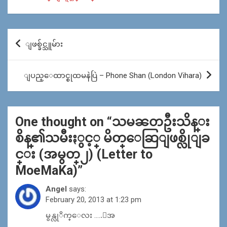
Post
ျဖစ္ခ်င္သူမ်ား
navigation
ျပည္ေထာင္စုထမနဲပြဲ – Phone Shan (London Vihara)
One thought on “
သမၼတဦးသိန္း
စိန္၏သမီးႏွင့္ မိတ္ေဆြျဖစ္လိုျခ
င္း (အမွတ္၂) (Letter to
MoeMaKa)
”
Angel
says:
February 20, 2013 at 1:23 pm
မွန္လုိက္ေလး …..ေအ