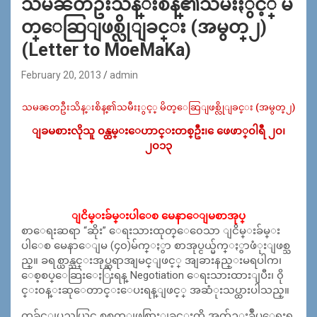
သမၼတဦးသိန္းစိန္၏သမီးႏွင့္ မိ
တ္ေဆြျဖစ္လိုျခင္း (အမွတ္၂)
(Letter to MoeMaKa)
February 20, 2013
admin
သမၼတဦးသိန္းစိန္၏သမီးႏွင့္ မိတ္
ေဆြျဖစ္လိုျခင္း (အမွတ္၂)
ျခမစားလိုသူ ၀န္ထမ္းေဟာင္းတစ္ဦး၊ ေဖေဖာ္၀ါရီ ၂၀၊
၂၀၁၃
ျငိမ္းခ်မ္းပါေစ မေနာေျမစာအုပ္
စာေရးဆရာ “ဆိုး” ေရးသားထုတ္ေ၀ေသာ ျငိမ္းခ်မ္း
ပါေစ မေနာေျမ (၄၀)မ်က္ႏွာ စာအုပ္ငယ္မ်က္ႏွာဖံုးျဖစ္သ
ည္။ ခရစ္ယာန္သင္းအုပ္ဆရာအျမင္ျဖင့္ အျခားနည္းမရပါက၊
ေစ့စပ္ေဆြးေႏြးရန္ Negotiation ေရးသားထားျပီး၊ ၀ို
င္း၀န္းဆုေတာင္းေပးရန္ျဖင့္ အဆံုးသပ္ထားပါသည္။
ကခ်င္ျပည္နယ္တြင္ စစ္မက္ျဖစ္ပြားျခင္းကို အက်ဥ္းခ်ဳပ္ေရးရ