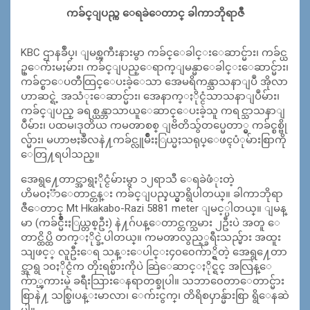
ကခ်င္ျပည္က ေရခဲေတာင္ ခါကာဘိုရာဇီ
KBC ဌာနခ်ဳပ္၊ ျမစ္ၾကီးနားမွာ ကခ်င္ေခါင္းေဆာင္မ်ား၊ ကခ်င္ယ
ဥ္ေက်းမႈမ်ား၊ ကခ်င္ျပည္ေရာက္ျမန္မာေခါင္းေဆာ
င္မ်ား၊
ကခ်င္စာေပတီထြင္ေပးခဲ့ေသာ အေမရိကန္သာသနာျပဳ အိုလာ
ဟာဆင္ရဲ့ အသံုးေဆာင္မ်ား၊ အေနာက္ႏိုင္ငံသာသနာျပဳမ်ား၊
ကခ်င္ျပည္ ခရစ္ယန္ဘာသာယူေဆာင္ေပးခဲ့သူ ကရင္သာသနာျ
ပဳမ်ား၊ ပထမ၊ဒုတိယ ကမၻာစစ္ ျဗိတိသွ်တပ္မေတာ္မွ ကခ်င္စစ္ဗို
လ္မ်ား၊ မဟာဗႏၶဳလနဲ႔ကခ်င္လူမ်ိဳးႏြယ္မႈ
သရုပ္ေဖၚပံုမ်ားစြာကို
ေတြ႔ရပါသည္။
အေရွ႔ေတာင္အာရွႏိုင္ငံမ်ားမွာ ၁၂ရာသီ ေရခဲဖံုးတဲ့
ဟိမ၀ႏၱာေတာင္တန္း ကခ်င္ျပည္နယ္မွာရွိပါတယ္။ ခါကာဘိုရာ
ဇီေတာင္ Mt Hkakabo-Razi 5881 meter ျမင့္ပါတယ္။ ျမန္
မာ (ကခ်င္မ်ိဳးႏြယ္တစ္ဦး) နဲ႔ဂ်ပန္ေတာင္တက္သမား ၂ဦးပဲ အတူ ေ
တာင္ထိပ္ထိ တက္ႏိုင္ခဲ့ပါတယ္။ ကမၻာလွည့္ခရီးသည္မ်ား အထူး
သျဖင့္ လူဦးေရ သန္းေပါင္း၄၀၀ေက်ာ္ရွိတဲ့ အေရွ႔ေတာ
င္အာရွ ၁၀ႏိုင္ငံက တိုးရစ္မ်ားကိုပဲ ဆြဲေဆာင္ႏိုင္ရင္ အလြန္ေ
က်ာ္ၾကားမဲ့ ခရီးသြားေနရာတစ္ခုပါ။ သဘာ၀ေတာေတာင္မ်ား
စြာနဲ႔ သစ္ခြ၊ပန္းမာလာ၊ ေက်းငွက္၊ တိရိစၦာန္မ်ားစြာ ရွိေနဆဲ
ပါ။