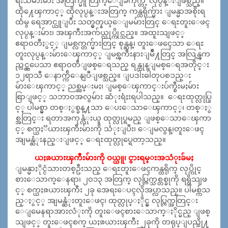
ရးသမားမ်ား အတြက္မူ တြက္ေျခကိုက္တဲ့ လုပ္ငန္းျဖစ္သည္။
ထို႔ေၾကာင့္ ထိုလုပ္ငန္းအတြက္ ကန္ထရိုက္မ်ား ျမန္မာအစိုးရ
ထံမွ ရေအာင္ယူျပီး သတ္မွတ္နယ္ေျမမ်ားတြင္ ေရႊတူးေဖၚ
လုပ္ငန္းမ်ား၊ အၾကီးအက်ယ္လုပ္ကိုင္သည္။ အထူးသျဖင့္
ဧရာ၀တီႏွင့္ ျမစ္လက္တက္မ်ားတြင္ စုန္ဆန္၊ တူးေဖၚေသာ ေရႊ
တူးလုပ္ငန္းမ်ားေၾကာင့္ ျမစ္ၾကီးနားျမိဳ႔တြင္ အလြန္ၾက
ည္လင္လွပေသာ ဧရာ၀တီျဖစ္ေရသည္ ရန္ကုန္ျမစ္ေရအတိုင္း
၁၂ရာသီ ေနာက္က်ိေနျပီျဖစ္သည္။ ျပဒါးဓါတုပစၥည္း
မ်ားေၾကာင့္ ညစ္ညမ္းမႈ၊ ျမစ္ေၾကာင္းပ်က္စီးမႈမ်ား
စြာျ
ဖင့္ သဘာ၀အလွမ်ား ဆံုးရံႈးရပါသည္။ ေရႊထုတ္လုပ္ခြ
င့္ ပါမစ္မွာ တစ္ႏွစ္ခန္႔သာ ေပးေသာေၾကာင့္၊ တစ္ႏွ
စ္အတြင္း ရတာအကုန္လံုးယူ ထုတ္လုပ္ရမည္ ျဖစ္ေသာေၾကာ
င့္ စက္ယႏၱယားၾကီးမ်ားကို သံုးျပီး၊ ေျမလွန္၊တူးေဖၚ
အျမန္ဆံုးနည္းျဖင့္ ေရႊထုတ္လုပ္ရေတာ့သည္။
ယႏၷယားၾကီးမ်ားကို ၀ယ္ယူ၊ ငွားရမ္းအသံုးခ်မႈ
ျမန္မာႏိုင္ငံသားတစ္ဦးသည္ ေရႊတူးေဖၚကန္ထရိုက္ လုပ္ကိုင္
စားေသာက္ေနရာ၊ ၂၀၁၃ အတြက္ လုပ္ကြက္သစ္တစ္ခုကို ရရွိသျဖ
င့္ စက္ယႏၷယားၾကီး ၂ခု အေရးေပၚလိုအပ္လာသည္။ ပါမစ္က်သ
ည္ႏွင့္ အျမန္ဆံုးတူးေဖၚ၊ ထုတ္လုပ္ႏိုင္မွ လုပ္ကြက္အတြင္း
ေျမေနရာအားလံုးကို တူးေဖၚစားေသာက္ႏိုင္မည္ ျဖစ္
သျဖင့္ တူးေဖၚစက္ ယႏၷယားၾကီး ၂ခုကို တရုပ္ျပည္သို႔