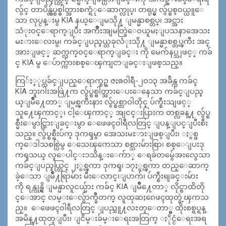
လွ်င္ တာပိန္လွ်ပ္စစ္ဓါတ္အားစက္ရံုေဆာ
က္လုပ္၊ တရုပ္မွ လွ်ပ္စစ္၀ယ္ယူေ
သာ လုပ္ငန္းမွ KIA နယ္ေျမသို႔ ျမန္မာစစ္တပ္၊ အင္အား
သံုး၀င္ေရာက္ျပီး အက်ိဳးအျမတ္ခြဲေ၀ယူမႈျပသနာအေသး
မႊားေလးမွ၊ ကခ်င္ျပည္နယ္တခုလံုးသို႔ ျမန္မာစစ္တပ္ၾကီး အင္
အားျဖင့္ ဆက္လက္၀င္ေရာက္ျခင္း ကို မေက်နပ္သျဖင့္ ကခ်
င္ KIA မွ ေပ်ာက္က်ားစစ္ေၾကျငာျခင္းျဖစ္
သည္။
ကြ်ႏ္ုပ္ကခ်င္ျပည္ေရာက္စဥ္ ဇႏၷ၀ါရီ-၂၀၁၃ အခ်ိန္က ကခ်င္
KIA ဘူးဂါးအဖြဲ႔က လွ်ပ္စစ္ဓါတ္အားေပးေနေသာ ကခ်င္ျပည္န
ယ္ျမိဳ႔ေတာ္ ျမစ္ၾကီးနား လွ်ပ္စစ္တာ၀ါတိုင္ ပ်က္စီးသျဖင့္
သူ႔ေၾကာင့္၊ ငါ့ေၾကာင့္ အျငင္းပြားက တစ္လခန္႔ လွ်ပ္စ
စ္မီးေမွာင္သြားျခင္းမွာ ေဖေဖၚ၀ါရီလတြင္ ျပန္ျပင္ျပီးစီး
သည္။ လွ်ပ္စစ္မီးပ်က္ ဒုကၡမွာ အေသးမႊားျဖစ္ျပီး၊ ႏွစ္ဖ
က္ေဒါသစစ္ပြဲမွ ေသေၾကေသာ စစ္သားမ်ားစြာ၊ စစ္ေျပးဒု
ကၡသယ္ လူေပါင္း၁သိန္းေက်ာ္ ေရခဲတမွ်ေအးလွေသာ
ကခ်င္ျပည္နယ္တြင္ ၂ႏွစ္ၾကာ ဒုကၡ၊ ၁၇ႏွစ္ၾကာ တည္ေဆာက္
ခဲ့ေသာ ျမိဳ႔ရြာမ်ား မီးေလာင္၊ျပာက်၊ ပ်က္စီးရျခင္းမ်ား
ကို ရန္ကုန္ရွိ ျမန္မာလူငယ္မ်ား ကခ်င္ KIA ျမိဳ႔ေတာ္ လိုင္စာထိတို
င္ေအာင္ လမ္းေလွ်ာက္ခ်ီတက္ လူထုဆႏၵေဖၚထုတ္ခဲ့ၾကသ
ည္။ ေဖေဖၚ၀ါရီလတြင္ ျပည္သူ႔လႊတ္ေတာ္မွ ထိုးစစ္ရပ္ရန္
အမိန္႔ထုတ္ျပီး၊ ျငိမ္းခ်မ္းေရးအတြက္ ႏိုင္ငံေရးအရ