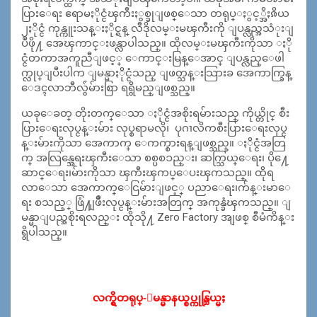
ပြားေရး ဧရာမႏိုင္ငံၾကီးႏွစ္ခုျဖစ္ေသာ တရုပ္ႏွင့္အိႏၷိယ
၂ႏိုင္ငံ ကုန္ကူးသန္းႏိုင္ရန္ လီဒိုလမ္းမၾကီးကို ျပန္လည္အသံုးျ
ပဳဖို႔ အေၾကာင္းဖန္လာပါသည္။ ထိုလမ္းမၾကီးကိုသာ ႏို
င္ငံတကာအကူညီျဖင့္ ေကာင္းမြန္ေအာင္ ျပန္လည္ေဖါ
က္လုပ္ျပီးပါက ျမန္မာႏိုင္ငံသည္ ျဖတ္သန္းသြားခ အေကာက္ခြန္
ေဒၚလာဘီလွ်ံမ်ားစြာ ရရွိမည္ျဖစ္သည္။
ယခုေခတ္ တိုးတက္ေသာ ႏိုင္ငံအစိုးရမ်ားသည္ ကိုယ္တိုင္ စီး
ပြားေရးလုပ္ငန္းမ်ား လုပ္စရာမလို၊ ပုဂၢလိကစီးပြားေရးလုပ္င
န္းမ်ား
ကိုသာ အေကာက္ ေကက္စားရန္ျဖစ္သည္။ ႏိုင္ငံအတြ
က္ အလြန္အေရးၾကီးေသာ စစ္ပစၥည္း၊ ဆက္သြယ္ေရး၊ ပို႔ေ
ဆာင္ေရး၊မ်ားကိုသာ ၾကီးၾကပ္ေပးၾကသည္။ ထိုရ
လာေသာ အေကာက္ေငြမ်ားျဖင့္ ပညာေရး၊က်န္းမာေ
ရး စသည့္ ဖြံ႔ျဖိဳးလုပ္ငန္းမ်ားအတြက္ အကုန္ခံၾကသည္။ ျ
မန္မာျပည္အစိုးရလည္း ထိုသို႔ Zero Factory အျဖစ္ စီမံကိန္း
ရွိပါသည္။
လက္ရွိတရုပ္-ျမန္မာနယ္စပ္ကုန္သြ
ယ္မႈ