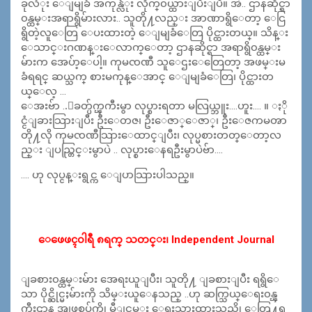
ခုလံုး ေျမျခံ အကုန္လံုး လိုက္၀ယ္ထားျပီးျပီ။ အဲ.. ဌာနဆိုင္ရာ
၀န္ထမ္းအရာရွိမ်ားလား.. သူတို႔လည္း အာဏာရွိေတာ့ ေငြ
ရွိတဲ့လူေတြ ေပးထားတဲ့ ေျမျခံေတြ ပိုင္ထားတယ္။ သိန္း
ေသာင္းဂဏန္းေလာက္ေတာ့ ဌာနဆိုင္ရာ အရာရွိ၀န္ထမ္း
မ်ားက အေပ်ာ့ေပါ့။ ကုမၸဏီ သူေဌးေတြေတာ့ အဖမ္းမ
ခံရရင္ ဆယ္သက္ စားမကုန္ေအာင္ ေျမျခံေတြ၊ ပိုင္ထားတ
ယ္ေလ့ …
ေအးဗ်ာ ..ေခတ္ပ်က္ၾကီးမွာ လုပ္စားရတာ မလြယ္ဘူး….ဟူး…. ။ ႏို
င္ငံျခားသြားျပီး ဦးေတဇ၊ ဦးေဇာ္ေဇာ္၊ ဦးေဇကမၻာ
တို႔လို ကုမၸဏီသြားေထာင္ျပီး၊ လုပ္မစားတတ္ေတာ့လ
ည္း ျပည္တြင္းမွာပဲ .. လုပ္စားေနရဦးမွာပဲဗ်ာ….
…. ဟု လုပ္ငန္းရွင္က ေျပာသြားပါသည္။
ေဖေဖၚ၀ါရီ ၈ရက္ သတင္း၊ Independent Journal
ျခစား၀န္ထမ္းမ်ား အေရးယူျပီး၊ သူတို႔ ျခစားျပီး ရရွိေ
သာ ပိုင္ဆိုင္မႈမ်ားကို သိမ္းယူေနသည္ ..ဟု ဆက္သြယ္ေရး၀န္ၾ
ကီးဌာန အျဖစ္အပ်က္ကို မွီျငမ္း ေရးသားထားသည္ကို ေတြ႔ရ