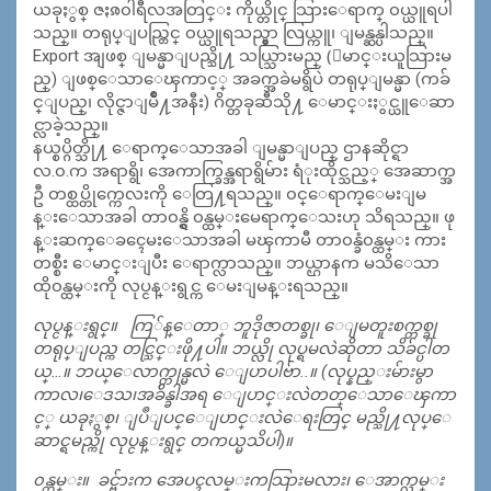
ယခုႏွစ္ ဇႏၷ၀ါရီလအတြင္း ကိုယ္တိုင္ သြားေရာက္ ၀ယ္ယူရပါ
သည္။ တရုပ္ျပည္တြင္ ၀ယ္ယူရသည္မွာ လြယ္ကူ၊ ျမန္ဆန္ပါသည္။
Export အျဖစ္ ျမန္မာျပည္သို႔ သယ္သြားမည္ (ေမာင္းယူသြားမ
ည္) ျဖစ္ေသာေၾကာင့္ အခက္အခဲမရွိပဲ တရုပ္ျမန္မာ (ကခ်
င္ျပည္၊ လိုင္ဇာျမိဳ႔အနီး) ဂိတ္တခုဆီသို႔ ေမာင္းႏွင္ယူေဆာ
င္လာခဲ့သည္။
နယ္စပ္ဂိတ္သို႔ ေရာက္ေသာအခါ ျမန္မာျပည္ ဌာနဆိုင္ရာ
လ.၀.က အရာရွိ၊ အေကာက္ခြန္အရာရွိမ်ား ရံုးထိုင္သည့္ အေဆာက္အ
ဦ တစ္ထပ္တိုက္ကေလးကို ေတြ႔ရသည္။ ၀င္ေရာက္ေမးျမ
န္းေသာအခါ တာ၀န္ရွိ ၀န္ထမ္းမေရာက္ေသးဟု သိရသည္။ ဖု
န္းဆက္ေခၚေမးေသာအခါ မၾကာမီ တာ၀န္ခံ၀န္ထမ္း ကား
တစ္စီး ေမာင္းျပီး ေရာက္လာသည္။ ဘယ္ဌာနက မသိေသာ
ထို၀န္ထမ္းကို လုပ္ငန္းရွင္က ေမးျမန္းရသည္။
လုပ္ငန္းရွင္။ ကြ်န္ေတာ္ ဘူဒိုဇာတစ္ခု၊ ေျမတူးစက္တစ္ခု
တရုပ္ျပည္က တင္သြင္းဖို႔ပါ။ ဘယ္လို လုပ္ရမလဲဆိုတာ သိခ်င္ပါတ
ယ္…။ ဘယ္ေလာက္ကုန္မလဲ ေျပာပါဗ်ာ..။ (လုပ္နည္းမ်ားမွာ
ကာလ၊ေဒသ၊အခ်ိန္ခါအရ ေျပာင္းလဲတတ္ေသာေၾကာ
င့္ ယခုႏွစ္၊ ျပဳျပင္ေျပာင္းလဲေရးတြင္ မည္သို႔လုပ္ေ
ဆာင္ရမည္ကို လုပ္ငန္းရွင္ တကယ္မသိပါ)။
၀န္ထမ္း။ ခင္ဗ်ားက အေပၚလမ္းကသြားမလား၊ ေအာက္လမ္း