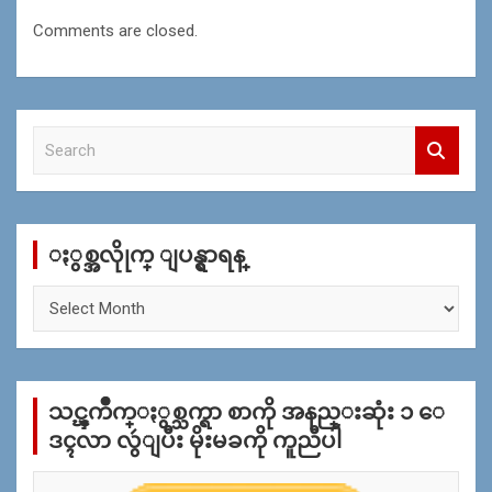
Comments are closed.
S
e
a
r
c
ႏွစ္အလိုုက္ ျပန္ရွာရန္
h
ႏွ
စ္
အ
လိုု
က္
သင္ၾကိဳက္ႏွစ္သက္ရာ စာကို အနည္းဆုံး ၁ ေ
ျ
ပ
ဒၚလာ လွဴျပီး မိုးမခကို ကူညီပါ
န္
ရွာ