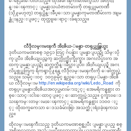
ေငြေခ်းေပးပါသည္။ ထိုအခါ ၾကီးမားလွေသာ အတိုးႏႈ
န္းေၾကာင့္ ျမန္မာ့သယံဇာတမ်ားကို တရုပ္ကုမၸဏီ
(သို႔မဟုတ္) တရုပ္ထိန္းခ်ဳပ္ေသာျမန္မာကုမၸဏီ
မ်ားက အျမ
န္ဆံုးနည္းျဖင့္ ထုတ္ယူ၊ေရာင္းခ်ရသည္။
လီဒိုလမ္းမၾကီ အိႏၷိယ-ျမန္မာ-တရုပ္ကုန္သြယ္မႈ
ဒုတိယကမၻာစစ္ ၁၉၄၁ တြင္ ဂ်ပန္မ်ား ျမန္မာျပည္ကို သိမ္းပို
က္ျပီး၊ အိႏၷိယျပည္ဘက္ ဆက္လိုက္တိုက္ခိုက္ရာ၊ အဂၤလိပ္မ်ားက အ
ထက္ျမန္မာျပည္ကို ဆက္လက္ထိန္းခ်ဳပ္ထားျပီး၊ အိႏၵိယျပည္ရွိ အဂၤ
လိပ္စစ္တပ္အတြက္ ရိကၡာပို႔ရန္ လီဒိုလမ္းမၾကီးကို ေဖါက္လုပ္ခဲ့
သည္။ သမိုင္း၀င္ ၁၀၇၉မိုင္ ရွည္ေသာ တရုပ္-ျမန္မာ-အိႏၷိ
ယ လီဒိုလမ္းမ
http://en.wikipedia.org/wiki/
Ledo_Road
ကို
တရုပ္၊ျမန္မာ၊အိႏၷိယအလုပ္သမားမ်
ားႏွင့္ အေမရိကန္စစ္သား တ
စ္ေသာင္းငါးေထာင္ျဖင့္ ေဆာက္လုပ္ခဲ့သည္။ ငွက္ဖ်ား၊ေဒ
သၾကမ္းတမ္းမႈေၾကာင့္ အေမရိကန္စစ္သား ၁၁၀၀ ႏွ
င့္ ထိုထက္မကေသာ ေဒသခံမ်ားစြာ အသက္ဆံုးရံႈးခဲ့ၾကသ
ည္။
ထိုလမ္းမၾကီးသည္ ဒုတိယကမၻာစစ္အျပီး ျမန္မာျပည္ စစ္
အစိုးရလက္ထက္ အသံုးမျပဳၾကေတာ့ပါ။ ယခုအခါ ကမၻာစီး