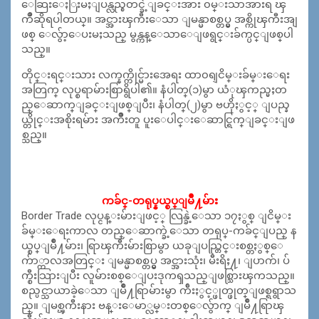
ေဆြးေႏြးမႈျပန္လည္စတင္ခဲ့ျခင္း
အား ၀မ္းသာအားရ ၾ
ကိဳဆိုရပါတယ္။ အင္အားၾကီးေသာ ျမန္မာစစ္တပ္မွ အစ္ကိုၾကီးအျ
ဖစ္ ေလွ်ာ့ေပးမႈသည္ မွန္ကန္ေသာေျဖရွင္းခ်က္ပင္ျဖစ္
ပါ
သည္။
တိုင္းရင္းသား လက္နက္ကိုင္မ်ားအေရး ထာ၀ရျငိမ္းခ်မ္းေရး
အတြက္ လုပ္စရာမ်ားစြာရွိပါ၏။ နံပါတ္(၁)မွာ ယံုၾကည္မႈတ
ည္ေဆာက္ျခင္းျဖစ္ျပီး
၊ နံပါတ္(၂)မွာ ဗဟိုႏွင့္ ျပည္န
ယ္တိုင္းအစိုးရမ်ား အက်ိဳးတူ ပူးေပါင္းေဆာင္ရြက္ျခင္းျဖ
စ္သည္
။
ကခ်င္-တရုပ္နယ္စပ္ျမိဳ႔မ်ား
Border Trade လုပ္ငန္းမ်ားျဖင့္ လြန္ခဲ့ေသာ ၁၇ႏွစ္ ျငိမ္း
ခ်မ္းေရးကာလ တည္ေဆာက္ခဲ့ေသာ တရုပ္-ကခ်င္ျပည္ န
ယ္စပ္ျမိဳ႔မ်ား၊ ရြာၾကီးမ်ားစြာမွာ ယခုျပည္တြင္းစစ္တႏွစ္ေ
က်ာ္ကာ
လအတြင္း ျမန္မာစစ္တပ္မွ အင္အားသုံး၊ မီးရိႈ႔၊ ျပာက်၊ ပ်
က္စီးသြားျပီး လူမ်ားစစ္ေျပးဒုကၡသည္ျဖစ္သြားၾ
ကသည္။
စည္ပင္သာယာခဲ့ေသာ ျမိဳ႔ရြာမ်ားမွာ က်ီးႏွင့္ဖုတ္ဖုတ္ျဖစ္ရရွာသ
ည္။ ျမစ္ၾကီးနား ဗန္းေမာ္လမ္းတစ္ေလွ်ာက္ ျမိဳ႔ရြာၾ