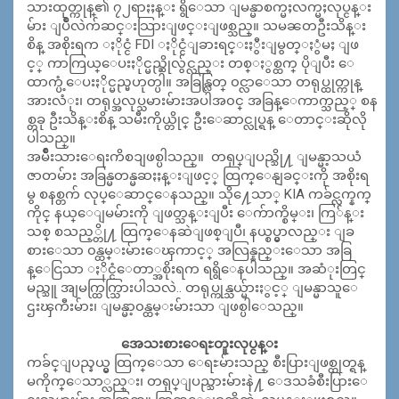
သားထုတ္ကုန္၏ ၇၂ရာႏႈန္း ရွိေသာ ျမန္မာစက္မႈလက္မႈလုပ္ငန္း
မ်ား ျပိဳလဲက်ဆင္းသြားျဖင္းျဖစ္သည္။ သမၼတဦးသိန္း
စိန္ အစိုးရက ႏိုင္ငံ FDI ႏိုင္ငံျခားရင္းႏွီးျမွတ္ႏွံမႈ ျဖ
င့္ ကာကြယ္ေပးႏိုင္မည္ဆိုလွ်င္လည္း တစ္ႏွစ္ထက္ ပိုျပီး ေ
ထာက္ပံ့ေပးႏိုင္မည္မဟုတ္ပါ။ အခြန္လြတ္ ၀င္လာေသာ တရုပ္ထုတ္ကုန္
အားလံုး၊ တရုပ္အလုပ္သမားမ်ားအပါအ၀င္ အခြန္ေကာက္သည့္ စန
စ္တခု ဦးသိန္းစိန္ သမီးကိုယ္တိုင္ ဦးေဆာင္လုပ္ရန္ ေတာင္းဆိုလို
ပါသည္။
အမ်ိဳးသားေရးကိစၥျဖစ္ပါသည္။ တရုပ္ျပည္သို႔ ျမန္မာ့သယံ
ဇာတမ်ား အခြန္မတန္မဆႏႈန္းျဖင့္ ထြက္ေနျခင္းကို အစိုးရ
မွ စနစ္တက် လုပ္ေဆာင္ေနသည္။ သို႔ေသာ္ KIA ကခ်င္လက္နက္
ကိုင္ နယ္ေျမမ်ားကို ျဖတ္သန္းျပီး ေက်ာက္စိမ္း၊ ကြ်န္း
သစ္ စသည့္တို႔ ထြက္ေနဆဲျဖစ္ျပီ၊ နယ္စပ္မွာလည္း ျခ
စားေသာ ၀န္ထမ္းမ်ားေၾကာင့္ အလြန္နည္းေသာ အခြ
န္ေငြသာ ႏိုင္ငံေတာ္အစိုးရက ရရွိေနပါသည္။ အဆံုးတြင္
မည္သူ အျမက္ထြက္သြားပါသလဲ.. တရုပ္ကုန္သယ္မ်ားႏွင့္ ျမန္မာသူေ
ဌးၾကီးမ်ား၊ ျမန္မာ့၀န္ထမ္းမ်ားသာ ျဖစ္ပါေသည္။
အေသးစားေရႊတူးလုပ္ငန္း
ကခ်င္ျပည္နယ္မွ ထြက္ေသာ ေရႊမ်ားသည္ စီးပြားျဖစ္ထုတ္ရန္
မကိုက္ေသာ္လည္း၊ တရုပ္ျပည္သားမ်ားနဲ႔ ေဒသခံစီးပြားေ