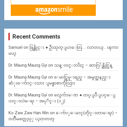
Recent Comments
Samuel
on
ခြန္ဆိုင္း ● ဦးထုတ္ျပာေတြ … လာတယ္… ၾကာ
မယ္
Dr. Maung Maung Gyi
on
သန္း၀င္းလိႈင္ – ဆာဂြ်န္ဆိုင္မြန္
Dr. Maung Maung Gyi
on
ေမာင္စြမ္းရည္ – အမွတ္အနည္း
ဆံုးေက်ာင္းသား ျမန္မာစာကိုသြား
Dr. Maung Maung Gyi
on
လွေက်ာေဇာ ● တပ္ျပဳျပင္ေျ
ပာင္းလဲေရး – အပုိင္း (၁၂)
Ko Zaw Zaw Han Win
on
ေက်ာ္ေမာင္(တိုင္းတာေရး) –
၀တၳဳမဖတ္သည့္ ပညာတတ္