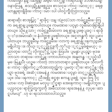
ကီးမ်ားမွာ နန္းဆမ္ယန္၊ အမ္ေတာ္ယန္၊ ဂါးရာယန္၊ ဒဘစာယန္၊
၀နားလြန္ ..စသည္တို႔ျဖစ္သည္။ စာသင္ေက်ာင္းမ်ားႏွင့္ ခရစ္
ယာန္ဘုရားရွိခိုးေက်ာင္းမ်ာ
းပါ ပါ၀င္ပ်က္စီးသြားသည္။
ဆရာဆိုး စာအုပ္တြင္ ” ရာခိုင္ႏႈန္း(၉၀)ေသာ ကခ်င္လူမ်ိဳးေတြ
က ခရစ္ယာန္ျဖစ္ၾကပါတယ္။ ကမၻာေပၚမွာ လူမ်ိဳးမ်ားစြာရွိပါ
တယ္။ သို႔ေသာ္ ကခ်င္လူမ်ိဳးမ်ားက ခရစ္ယာန္ျဖစ္ျခင္း ရာခို
င္ႏံႈးအမ်ားဆံုး၊ နံပါတ္တစ္ျဖစ္ပါတယ္။ အင္မတန္မွကို ထူးျခား
ပါတယ္။ ဘယ္လူမ်ိဳးမွ ကခ်င္လူမ်ိဳးေလာက္ ခရစ္ယာန္ယံုၾကည္မႈမ်ိဳး
မရွိပါဘူ
း။ ကိုယ္ႏွင့္စပ္ဆိုင္သူကို ကုိယ္ႏွင့္အမွ်ခ်စ္ရမယ့္ ပ
ညာတ္ေတာ္ကို လိုက္နာႏိုင္တဲ့သူေတြပါ။ ျမန္မာျပည္မွာ ဗုဒၶ
ဘာသာ တရားေတာ္ထြန္းကားပါတယ္။ အန္မတန္မွ ႏူးညံ့သိ
မ္ေမြ႔ျပီး ယဥ္ေက်းတဲ့ ဘာသာတရားျဖစ္ပါတယ္။ သီလကို
ေကာင္းစြာက်င့္ၾကံအားထုတ္လွ်က္ ျမတ္ႏိုးေစာင့္ထိန္းဖြ
ယ္ရာ ဗုဒၶရဲ့ အဆံုးအမနဲ႔ ကမၻာေပၚမွာ တင့္တယ္လွ်က္ရွိပါတ
ယ္။ ဒါေၾကာင့္ ညီအစ္ကို စင္စစ္၊ ဧကန္ျဖစ္တဲ့ သူေတြ ဒိုင္
ယာေလာ့ Dialogue မလုပ္ႏိုင္စရာ အေၾကာင္းမရွိပါဘူး။ ျ
ပည္ပ၀င္ေရာက္စြတ္ဖက္မႈကို အမ်ိဳးသားေရးအေနနဲ႔ လုပ္ေဆာ
င္ရပါမယ္” ..ဟု ေရးသားထားပါသည္။