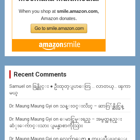
Recent Comments
Samuel
on
ခြန္ဆိုင္း ● ဦးထုတ္ျပာေတြ … လာတယ္… ၾကာ
မယ္
Dr. Maung Maung Gyi
on
သန္း၀င္းလိႈင္ – ဆာဂြ်န္ဆိုင္မြန္
Dr. Maung Maung Gyi
on
ေမာင္စြမ္းရည္ – အမွတ္အနည္း
ဆံုးေက်ာင္းသား ျမန္မာစာကိုသြား
Dr. Maung Maung Gyi
on
လွေက်ာေဇာ ● တပ္ျပဳျပင္ေျ