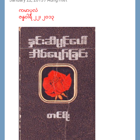
ကမာပုလဲ
ဇန္န၀ါရီ ၂၂၊ ၂၀၁၃