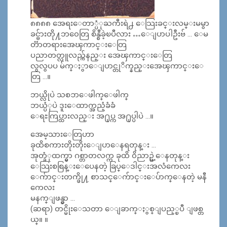
၈၈၈၈ အေရးေတာ္ပံုႀကီးရဲ႕ ေသြးခင္းလမ္းမမွာ
ခင္ဗ်ားတို႔ဘ၀ေတြ စိန္စီခဲ့ၿပီလား …ေျပာပါဦးဗ် … ေမ
တၱာတရားအေၾကာင္းေတြ
ပညာတတ္လူလည္က်နည္း အေၾကာင္းေတြ
လွလွပပ မ်က္ႏွာေျပာင္တုိက္နည္းအေၾကာင္းေ
တြ …။
ဘယ္လိုပဲ သစၥာေဖါက္ေဖါက္
ဘယ္ပံုပဲ ဒူးေထာက္အညံ့ခံခံ
ေရႊကြပ္ထားလည္း အ႐ုပ္က အ႐ုပ္ပါပဲ …။
အေမ့သားေတြဟာ
ခုထိစကားတိုးတိုးေျပာေနရတုန္း …
အုတ္ခံုထက္မွာ ဂစ္တာတလက္က ခုထိ ၀ိညာဥ္မဲ့ေနတုန္း
ေသြးစစြန္းေပေနတဲ့ ခြပ္ေဒါင္းအလံကေလး
ေက်ာင္းတက္ဖို႔ စာသင္ေက်ာင္းေပ်ာက္ေနတဲ့ မနီ
ကေလး
မနက္ျဖန္မွာ …
(ဆရာ) တင္မိုးေသတာ ေျခာက္ႏွစ္ျပည့္ၿပီ ျဖစ္တ
ယ္။ ။