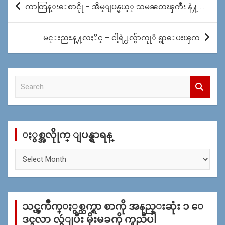
ကာတြန္းေစာငိုု – အိမ္ျပန္မယ့္ သမၼတၾကီး နဲ႔ …
navigation
မင္းညႊန္႔လႈိင္ – ငါ့ရဲ႕လွ်ာကုုိ ရွာေပးၾက
S
e
a
r
c
ႏွစ္အလိုုက္ ျပန္ရွာရန္
h
ႏွ
စ္
အ
လိုု
က္
သင္ၾကိဳက္ႏွစ္သက္ရာ စာကို အနည္းဆုံး ၁ ေ
ျ
ပ
ဒၚလာ လွဴျပီး မိုးမခကို ကူညီပါ