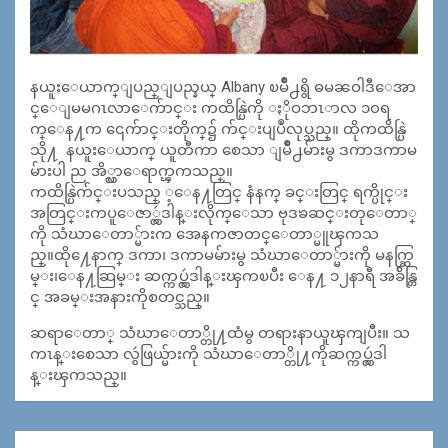
နယူးေယာက္ျပည္ျပည္နယ္ Albany ၿမိဳ႕ရွိ ဓမၼဝါဒီေအာ
င္ေျမမဂၤလာေက်ာင္း ကထိန္ပြဲကို ႏိုဝဘၤာလ ၁၀ရ
က္ေန႔က ၎ေက်ာင္းတိုက္၌ က်င္းပျပဳလုပ္သည္။ ထိုကထိန္ပြဲ
သို႔ နယူးေယာက္ ယူတီကာ စေသာ ျမိဳ႕မ်ားမွ ဒကာဒကာမ
မ်ားပါ ည အိ္ပ္လာေရာက္ၾကသည္။
ကထိန္ပြဲက်င္းပသည္ ့ေန႔တြင္ နံနက္ ခင္းတြင္ ရက္ပိုင္း
အတြင္းကပူေဇာ္လွဴဒါန္းလိုက္ေသာ ဗုဒၶဆင္းတုေတာ္
ကို သံဃာေတာ္မ်ားက အေနကဇာတင္ေတာ္မူၾကသ
ည္။ထို႔ေနာက္ ဒကာ၊ ဒကာမမ်ားမွ သံဃာေတာ္မ်ားကို မနက္ဆြ
မ္း၊ေန႔ဆြမ္း ဆက္ကပ္လွဴဒါန္းၾကၿပီး ေန႔ ၁၂နာရီ အခ်ိန္တြ
င္ အခမ္းအနားကိုစတင္သည္။
ဆရာေတာ္ သံဃာေတာ္တို႔ထံမွ တရားနာယူၾကျပီး။ သ
ကၤန္းစေသာ လွဴဖြယ္မ်ားကို သံဃာေတာ္တို႔ကိုဆက္ကပ္လွဴဒါ
န္းၾကသည္။
Post