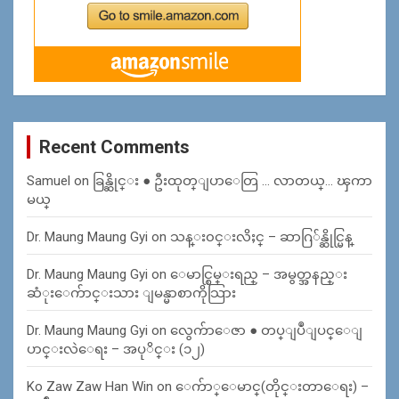
Recent Comments
Samuel
on
ခြန္ဆိုင္း ● ဦးထုတ္ျပာေတြ … လာတယ္… ၾကာ
မယ္
Dr. Maung Maung Gyi
on
သန္း၀င္းလိႈင္ – ဆာဂြ်န္ဆိုင္မြန္
Dr. Maung Maung Gyi
on
ေမာင္စြမ္းရည္ – အမွတ္အနည္း
ဆံုးေက်ာင္းသား ျမန္မာစာကိုသြား
Dr. Maung Maung Gyi
on
လွေက်ာေဇာ ● တပ္ျပဳျပင္ေျ
ပာင္းလဲေရး – အပုိင္း (၁၂)
Ko Zaw Zaw Han Win
on
ေက်ာ္ေမာင္(တိုင္းတာေရး) –