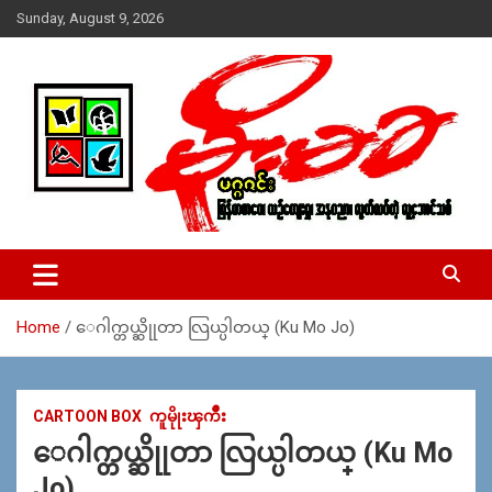
Skip
Sunday, August 9, 2026
to
content
USA – editors @ moemaka.net ((510) 854-6501)။ ရန္ကုန္ ဆက္သြ
MoeMaKa Burmese News &
ယ္ေရး – အမွတ္ ၂၅၄၊ ပထပ္၊ လမ္း ၄၀၊ ေက်ာက္တံတား၊ ရန္ကုန္။
Media
(ဖုုံး – ၀၉ ၂၅၂ ၂၄၉ ၀၉၄ ၊ ၀၉ ၄၂၁ ၇၄၃ ၇၅၃ ၊ ၀၉ ၅၀၄ ၁၀ ၅၈) ျ
ဖန္႔ခ်ိေရး – ဆိပ္ကမ္းသာစာေပ – အမွတ္ ၁၃ / ၃၈ လမ္း။ ပလာ
Home
ေဂါက္တယ္ဆိုုတာ လြယ္ပါတယ္ (Ku Mo Jo)
ဇာေစ်းသစ္ ။ ၀၉ ၇၈၆၈၃၇ ၃၀၅ / ၀၉ ၉၆၃၆၉၉၈၃၄
CARTOON BOX
ကူမိုုးၾကိဳး
ေဂါက္တယ္ဆိုုတာ လြယ္ပါတယ္ (Ku Mo
Jo)