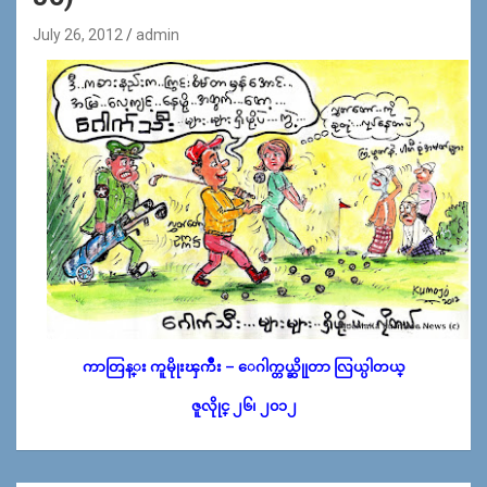
July 26, 2012
admin
ကာတြန္း ကူမိုုးၾကိဳး – ေဂါက္တယ္ဆိုုတာ လြယ္ပါတယ္
ဇူလိုုင္ ၂၆၊ ၂၀၁၂