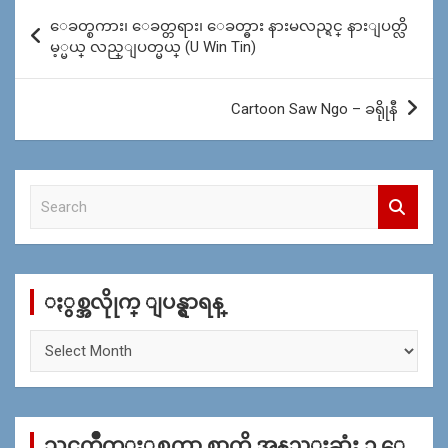
Post
ေခတ္စကား၊ ေခတ္တရား၊ ေခတ္ဓား နားမလည္ရင္ နားျပတ္လိ
navigation
မ့္မယ္ လည္ျပတ္မယ္ (U Win Tin)
Cartoon Saw Ngo – ခရိုုနီ
S
e
a
r
c
ႏွစ္အလိုုက္ ျပန္ရွာရန္
h
ႏွ
စ္
အ
လိုု
က္
သင္ၾကိဳက္ႏွစ္သက္ရာ စာကို အနည္းဆုံး ၁ ေ
ျ