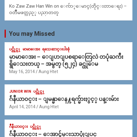
Ko Zaw Zaw Han Win
on
ေက်ာ္ေမာင္(တိုင္းတာေရး) –
၀တၳဳမဖတ္သည့္ ပညာတတ္
You may Missed
ပင္တိုင္က႑
မာမာေအး
ရသေဆာင္းပါးစုံ
မာမာေအး – ေျပာျပစရာေတြလဲ တပုံႀကီး
ရွိေသးတယ္ – အမွတ္ (၅၂၄) ခင္ယုေမ
May 16, 2014
Aung Htet
JUNIOR WIN
ပင္တိုင္က႑
ဂ်ဴနီယာ၀င္း – ျမန္မာေန႔ရက္မ်ားႏွင့္ ပန္းမ်ား
April 14, 2014
Aung Htet
ဂ်ဳနီယာ၀င္း
ပင္တိုင္က႑
ဂ်ဴနီယာ၀င္း – ေအာင္ခ်မ္းသာပုုံျပင္