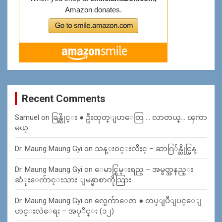
Recent Comments
Samuel
on
ခြန္ဆိုင္း ● ဦးထုတ္ျပာေတြ … လာတယ္… ၾကာ
မယ္
Dr. Maung Maung Gyi
on
သန္း၀င္းလိႈင္ – ဆာဂြ်န္ဆိုင္မြန္
Dr. Maung Maung Gyi
on
ေမာင္စြမ္းရည္ – အမွတ္အနည္း
ဆံုးေက်ာင္းသား ျမန္မာစာကိုသြား
Dr. Maung Maung Gyi
on
လွေက်ာေဇာ ● တပ္ျပဳျပင္ေျ
ပာင္းလဲေရး – အပုိင္း (၁၂)