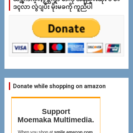
ပ
ဒၚလာ လွဴျပီး မိုးမခကို ကူညီပါ
န္
ရွာ
ရန္
Donate while shopping on amazon