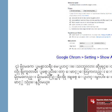
Google Chrom > Setting > Show A
၄) မိုုးမခက ျမန္မာသရီး မေျပာင္းေသးဘူးလား ဆိုုရင္ေတ
လိုု ရိုုက္ရတာမ်ဳိး ျဖစ္ျပီးေတာ့ ေဖာင့္ေတြကလည္း ေကာ
မိုုးမခလည္း မိုုးမခပိြဳင့္သရီးအိုု အျဖစ္ ေျပာင္းမ
ဖာင့္ပဲ သုုံးေနဦးမယ္။