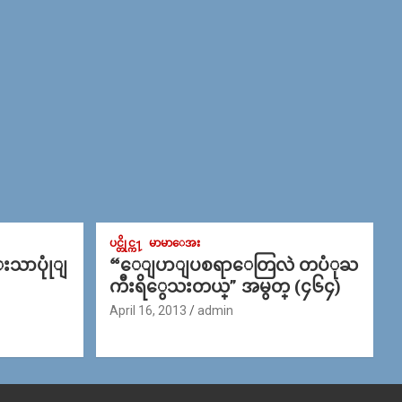
ပင္တိုင္က႑
မာမာေအး
္းသာပုုံျ
“ေျပာျပစရာေတြလဲ တပံုႀ
ကီးရိွေသးတယ္” အမွတ္ (၄၆၄)
April 16, 2013
admin