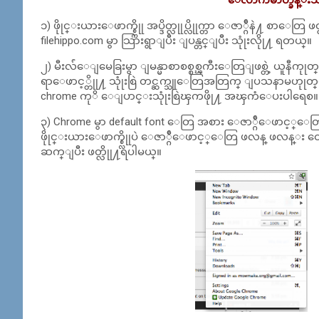
ေလာကဓာတ္ခန္းသာဂိ
၁) ဖိုုင္းယားေဖာက္စ္ကိုု အပ္ဒိတ္လုုပ္လိုုက္တာ ေဇာ္ဂ်ီနဲ႔ စာေ
filehippo.com မွာ သြားရွာျပီး ျပန္တင္ျပီး သုုံးလိုု႔ ရတယ္။
၂) မီးလ်ံေျမေခြးမွာ ျမန္မာစာစစ္စစ္ၾကီးေတြျဖစ္တဲ့ ယူနီကု
ရာေဖာင့္တိုု႔ သုုံးစြဲ တင္ဆက္သူေတြအတြက္ ျပသနာမဟု
chrome ကုိ ေျပာင္းသုုံးစြဲၾကဖိုု႔ အၾကံေပးပါရေစ။
၃) Chrome မွာ default font ေတြ အစား ေဇာ္ဂ်ီေဖာင့္ေတြ
ဖိုုင္းယားေဖာက္စ္လိုုပဲ ေဇာ္ဂ်ီေဖာင့္ေတြ ဖလန္ ဖလန္း 
ဆက္ျပီး ဖတ္လိုု႔ရပါမယ္။