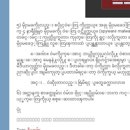
၅) မိုုးမခကိုုလည္း စပိုုင္၀ဲေတြ ကိုုက္တယ္။ အခုု မိုုးမခေဒါ့
က္ ၄ နာရီခြဲမွာ မိုုးမခကိုု ၀ဲေတြ ၀င္ကိုုက္တယ္။ (spyware ma
တဗ်င္းဗ်င္း ကုုတ္လိုုက္ရတာ၊ ကုုတ္ေတြကိုု ရွင္းလိုုက္ရတာ
မိုုးမခေဒ့့ါကြန္ကိုု လူေတြၾကားထဲ ျပန္လွန္ထားတယ္။ ျပန္
ေအးဗ်ာ။ ၀ဲမကိုုက္ေအာင္ ဘယ္လိုုလုုပ္မလဲလိုု႔ ၀ဲစ
မုုန္းေအာင္ မေနနဲ႔လိုု႔ ေျပာရမွာပဲ။ ရိုုဟင္ဂ်ာအေရးမွာ 
မီဒီယာဂုုတ္က်ား မိုုးမခလည္း ဒီတခါေတာ့ ၀ဲကိုုက္တာ ခံလိုု
ညာဆိုုျပီး အျမီးကုုတ္ျပထားမိရင္ေတာ့ ၀ဲကိုုက္မယ္ မဟုုတ္
အင္း … ၀ဲဆိုုတာလည္း စြဲမိရင္ ျဖတ္ရခက္သားလား။
၆) အင္တာနက္ စာဖတ္သူမ်ား ၀ဲမ်ား၊ ဗိုုင္းရပ္ပိုုးမ်ားေဘးက
ယ့္စက္ေတြကိုုယ္ စစ္ေဆးထားၾကပါ။
ပုုံ
၀ဲစားၾကီး အဲေလ ေလာကဓာတ္ခန္းသာဂိ
Tags:
ရိုုဟင္ဂ်ာ