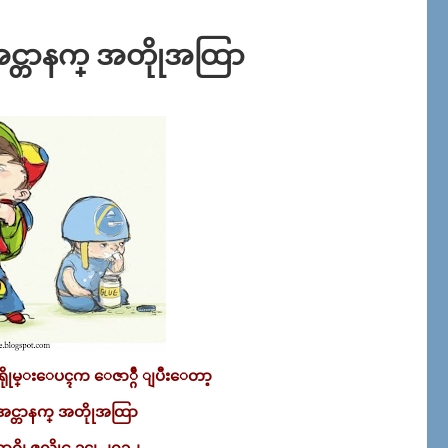
အင္တာနက္ အတိုုအထြာ
၊ ခရိုုမ္းေပၚက ေဇာ္ဂ်ီ ျပီးေတာ့
 အင္တာနက္ အတိုုအထြာ