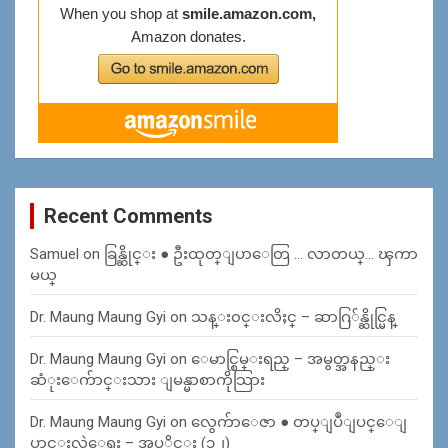
Recent Comments
Samuel
on
ခြန္ဆိုင္း ● ဦးထုတ္ျပာေတြ … လာတယ္… ၾကာ
မယ္
Dr. Maung Maung Gyi
on
သန္း၀င္းလိႈင္ – ဆာဂြ်န္ဆိုင္မြန္
Dr. Maung Maung Gyi
on
ေမာင္စြမ္းရည္ – အမွတ္အနည္း
ဆံုးေက်ာင္းသား ျမန္မာစာကိုသြား
Dr. Maung Maung Gyi
on
လွေက်ာေဇာ ● တပ္ျပဳျပင္ေျ
ပာင္းလဲေရး – အပုိင္း (၁၂)