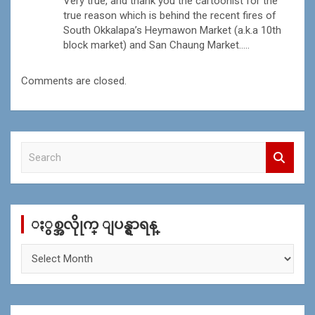
Very true, and thank you the cartoonist for the
true reason which is behind the recent fires of
South Okkalapa’s Heymawon Market (a.k.a 10th
block market) and San Chaung Market…..
Comments are closed.
S
e
a
r
c
ႏွစ္အလိုုက္ ျပန္ရွာရန္
h
ႏွ
စ္
အ
လိုု
က္