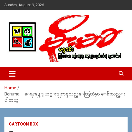
Skip
Sunday, August 9, 2026
to
content
USA – editors @ moemaka.net ((510) 854-6501)။ ရန္ကုန္ ဆက္သြ
MoeMaKa Burmese News &
ယ္ေရး – အမွတ္ ၂၅၄၊ ပထပ္၊ လမ္း ၄၀၊ ေက်ာက္တံတား၊ ရန္ကုန္။
Media
(ဖုုံး – ၀၉ ၂၅၂ ၂၄၉ ၀၉၄ ၊ ၀၉ ၄၂၁ ၇၄၃ ၇၅၃ ၊ ၀၉ ၅၀၄ ၁၀ ၅၈) ျ
ဖန္႔ခ်ိေရး – ဆိပ္ကမ္းသာစာေပ – အမွတ္ ၁၃ / ၃၈ လမ္း။ ပလာ
Home
ဇာေစ်းသစ္ ။ ၀၉ ၇၈၆၈၃၇ ၃၀၅ / ၀၉ ၉၆၃၆၉၉၈၃၄
Beruma – ေရႊ႔ေျပာင္းဒုုကၡသည္ေတြထဲမွာ ေစ်းလည္း
ပါတယ္
CARTOON BOX