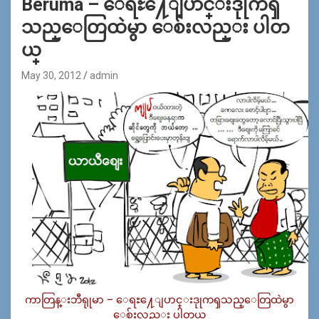
Beruma – ေရႊ႔ေျပာင္းဒုုကၡ
သည္ေတြထဲမွာ ေစ်းလည္း ပါတ
ယ္
May 30, 2012
admin
ကာတြန္းဘီရုုမာ – ေရႊ႔ေျပာင္းဒုုကၡသည္ေတြထဲမွာ
ေစ်းလည္း ပါတယ္