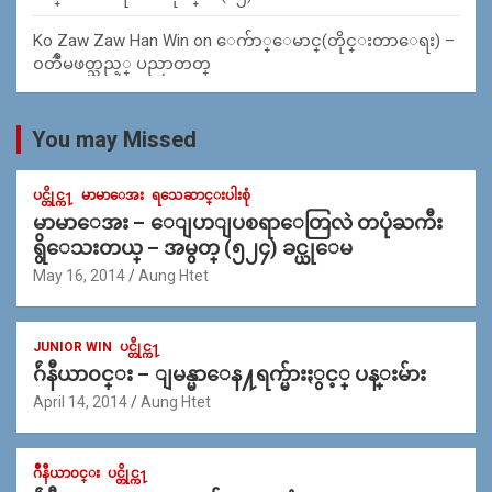
Ko Zaw Zaw Han Win
on
ေက်ာ္ေမာင္(တိုင္းတာေရး) –
၀တၳဳမဖတ္သည့္ ပညာတတ္
You may Missed
ပင္တိုင္က႑
မာမာေအး
ရသေဆာင္းပါးစုံ
မာမာေအး – ေျပာျပစရာေတြလဲ တပုံႀကီး
ရွိေသးတယ္ – အမွတ္ (၅၂၄) ခင္ယုေမ
May 16, 2014
Aung Htet
JUNIOR WIN
ပင္တိုင္က႑
ဂ်ဴနီယာ၀င္း – ျမန္မာေန႔ရက္မ်ားႏွင့္ ပန္းမ်ား
April 14, 2014
Aung Htet
ဂ်ဳနီယာ၀င္း
ပင္တိုင္က႑