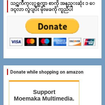
သင္ၾကိဳက္ႏွစ္သက္ရာ စာကို အနည္းဆုံး ၁ ေ
ျ
ပ
ဒၚလာ လွဴျပီး မိုးမခကို ကူညီပါ
န္
ရွာ
ရန္
Donate while shopping on amazon