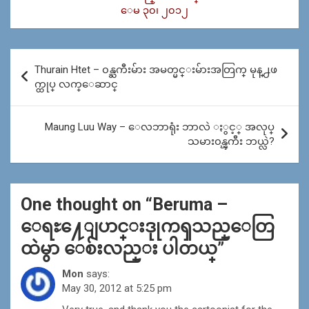
ေမ ၃၀၊ ၂၀၁၂
Post
Thurain Htet – ၀န္ႀကီးမ်ား အမတ္မင္းမ်ားအတြက္ မုန္႕ဖ
navigation
က္ထုပ္ လက္ေဆာင္
Maung Luu Way – ေလဘာရုံး ဘာလဲ ႏွင့္ အလုပ္
သမား၀န္ၾကီး ဘယ္လဲ?
One thought on “
Beruma –
ေရႊ႔ေျပာင္းဒုုကၡသည္ေတြ
ထဲမွာ ေစ်းလည္း ပါတယ္
”
Mon
says:
May 30, 2012 at 5:25 pm