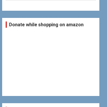
Donate while shopping on amazon