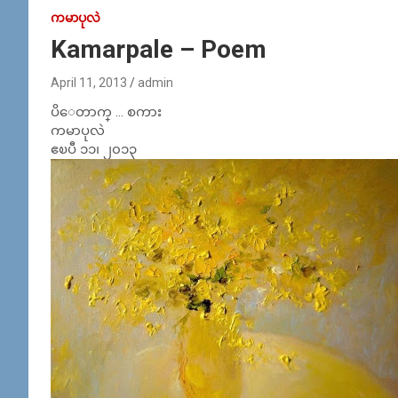
ကမာပုလဲ
Kamarpale – Poem
April 11, 2013
admin
ပိေတာက္ … စကား
ကမာပုလဲ
ဧၿပီ ၁၁၊ ၂၀၁၃