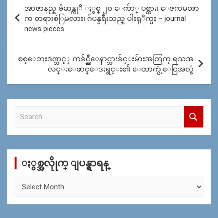
Post
အာဇာနည္ ဗိမာန္ကုိ ႏွစ္ ၂၀ ေက်ာ္ ပစ္ထား၊ ေဇကမၻာ
navigation
က တရားစဲြမလား၊ ဂ်ပန္ခရီးသည္ ပါးရုိက္မႈ – journal
news pieces
စစ္ေဘးဒဏ္သင့္ ကခ်င္ညီေနာင္သားခ်င္းမ်ားအတြက္ ရသအ
လင္းေဖာင္ေဒးရွင္း၏ ေထာက္ပံ့ေငြအလွဴ
S
e
a
r
c
ႏွစ္အလိုုက္ ျပန္ရွာရန္
h
ႏွ
စ္
အ
လိုု