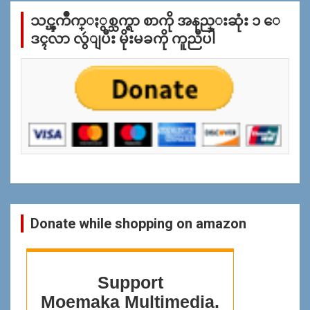
က္
သင္ၾကိဳက္ႏွစ္သက္ရာ စာကို အနည္းဆုံး ၁ ေ
ျ
ပ
ဒၚလာ လွဴျပီး မိုးမခကို ကူညီပါ
န္
ရွာ
ရန္
Donate while shopping on amazon