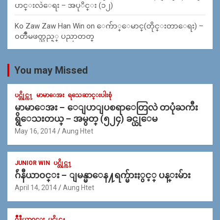
ပာင္းလဲေရး – အပုိင္း (၁၂)
Ko Zaw Zaw Han Win
on
ေက်ာ္ေမာင္(တိုင္းတာေရး) –
၀တၳဳမဖတ္သည့္ ပညာတတ္
You may Missed
ပင္တိုင္က႑
မာမာေအး
ရသေဆာင္းပါးစုံ
မာမာေအး – ေျပာျပစရာေတြလဲ တပုံႀကီး
ရွိေသးတယ္ – အမွတ္ (၅၂၄) ခင္ယုေမ
May 16, 2014
Aung Htet
JUNIOR WIN
ပင္တိုင္က႑
ဂ်ဴနီယာ၀င္း – ျမန္မာေန႔ရက္မ်ားႏွင့္ ပန္းမ်ား
April 14, 2014
Aung Htet
ဂ်ဳနီယာ၀င္း
ပင္တိုင္က႑