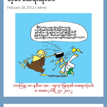
February 28, 2012
admin
ကာတြန္းေနမ်ဴိးေအး – ၾက့ံဖြတ္၏ အေရးသုံးပါး
ေဖေဖာ္၀ါရီ ၂၇၊ ၂၀၁၂