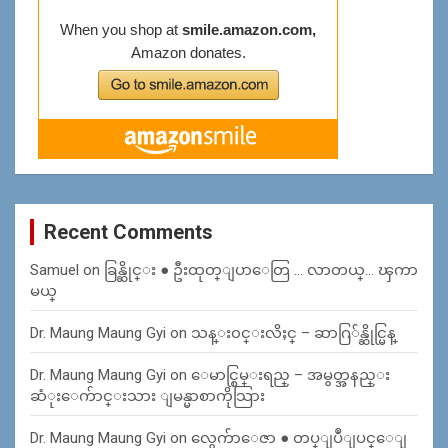
Recent Comments
Samuel
on
ခြန္ဆိုင္း ● ဦးထုတ္ျပာေတြ … လာတယ္… ၾကာ
မယ္
Dr. Maung Maung Gyi
on
သန္း၀င္းလိႈင္ – ဆာဂြ်န္ဆိုင္မြန္
Dr. Maung Maung Gyi
on
ေမာင္စြမ္းရည္ – အမွတ္အနည္း
ဆံုးေက်ာင္းသား ျမန္မာစာကိုသြား
Dr. Maung Maung Gyi
on
လွေက်ာေဇာ ● တပ္ျပဳျပင္ေျ