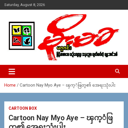
Skip
Saturday, August 8, 2026
to
content
USA – editors @ moemaka.net ((510) 854-6501)။ ရန္ကုန္ ဆက္သြ
MoeMaKa Burmese News &
ယ္ေရး – အမွတ္ ၂၅၄၊ ပထပ္၊ လမ္း ၄၀၊ ေက်ာက္တံတား၊ ရန္ကုန္။
Media
(ဖုုံး – ၀၉ ၂၅၂ ၂၄၉ ၀၉၄ ၊ ၀၉ ၄၂၁ ၇၄၃ ၇၅၃ ၊ ၀၉ ၅၀၄ ၁၀ ၅၈) ျ
ဖန္႔ခ်ိေရး – ဆိပ္ကမ္းသာစာေပ – အမွတ္ ၁၃ / ၃၈ လမ္း။ ပလာ
Home
Cartoon Nay Myo Aye – ၾက့ံဖြတ္၏ အေရးသုံးပါး
ဇာေစ်းသစ္ ။ ၀၉ ၇၈၆၈၃၇ ၃၀၅ / ၀၉ ၉၆၃၆၉၉၈၃၄
CARTOON BOX
Cartoon Nay Myo Aye – ၾက့ံဖြ
တ္၏ အေရးသုံးပါး