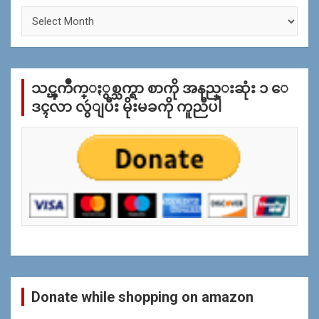
ႏွ
စ္
အ
လိုု
က္
သင္ၾကိဳက္ႏွစ္သက္ရာ စာကို အနည္းဆုံး ၁ ေ
ျ
ပ
ဒၚလာ လွဴျပီး မိုးမခကို ကူညီပါ
န္
ရွာ
ရန္
Donate while shopping on amazon