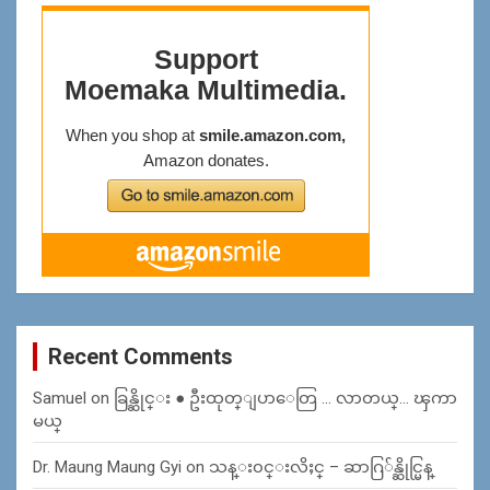
Recent Comments
Samuel
on
ခြန္ဆိုင္း ● ဦးထုတ္ျပာေတြ … လာတယ္… ၾကာ
မယ္
Dr. Maung Maung Gyi
on
သန္း၀င္းလိႈင္ – ဆာဂြ်န္ဆိုင္မြန္