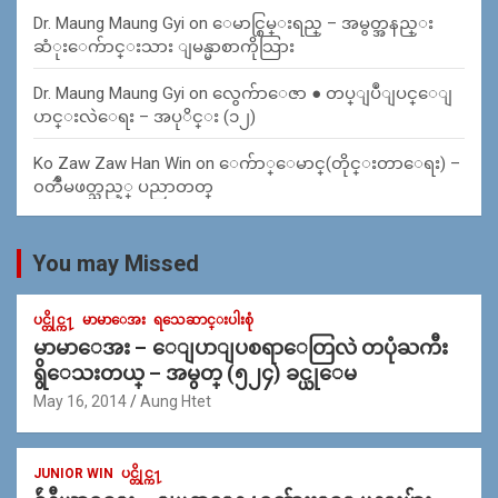
Dr. Maung Maung Gyi
on
ေမာင္စြမ္းရည္ – အမွတ္အနည္း
ဆံုးေက်ာင္းသား ျမန္မာစာကိုသြား
Dr. Maung Maung Gyi
on
လွေက်ာေဇာ ● တပ္ျပဳျပင္ေျ
ပာင္းလဲေရး – အပုိင္း (၁၂)
Ko Zaw Zaw Han Win
on
ေက်ာ္ေမာင္(တိုင္းတာေရး) –
၀တၳဳမဖတ္သည့္ ပညာတတ္
You may Missed
ပင္တိုင္က႑
မာမာေအး
ရသေဆာင္းပါးစုံ
မာမာေအး – ေျပာျပစရာေတြလဲ တပုံႀကီး
ရွိေသးတယ္ – အမွတ္ (၅၂၄) ခင္ယုေမ
May 16, 2014
Aung Htet
JUNIOR WIN
ပင္တိုင္က႑