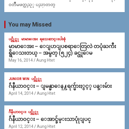
၀တၳဳမဖတ္သည့္ ပညာတတ္
You may Missed
ပင္တိုင္က႑
မာမာေအး
ရသေဆာင္းပါးစုံ
မာမာေအး – ေျပာျပစရာေတြလဲ တပုံႀကီး
ရွိေသးတယ္ – အမွတ္ (၅၂၄) ခင္ယုေမ
May 16, 2014
Aung Htet
JUNIOR WIN
ပင္တိုင္က႑
ဂ်ဴနီယာ၀င္း – ျမန္မာေန႔ရက္မ်ားႏွင့္ ပန္းမ်ား
April 14, 2014
Aung Htet
ဂ်ဳနီယာ၀င္း
ပင္တိုင္က႑
ဂ်ဴနီယာ၀င္း – ေအာင္ခ်မ္းသာပုုံျပင္
April 12, 2014
Aung Htet