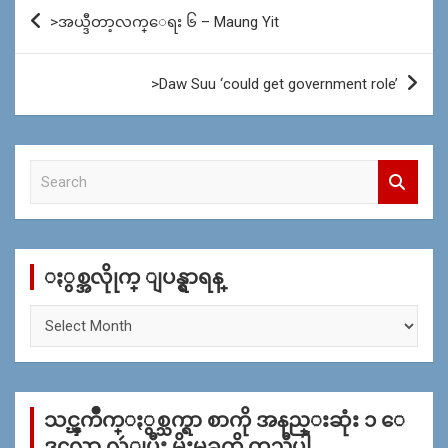
Post
>အယ္ဒီတာ့လက္ေရး ၆ – Maung Yit
navigation
>Daw Suu ‘could get government role’
S
e
a
r
c
ႏွစ္အလိုုက္ ျပန္ရွာရန္
h
ႏွ
စ္
အ
လိုု
က္
သင္ၾကိဳက္ႏွစ္သက္ရာ စာကို အနည္းဆုံး ၁ ေ
ျ
ပ
ဒၚလာ လွဴျပီး မိုးမခကို ကူညီပါ