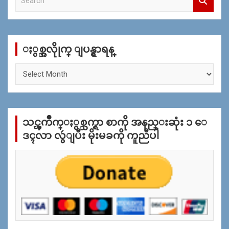
e
a
r
c
ႏွစ္အလိုုက္ ျပန္ရွာရန္
h
ႏွ
စ္
အ
လိုု
က္
သင္ၾကိဳက္ႏွစ္သက္ရာ စာကို အနည္းဆုံး ၁ ေ
ျ
ပ
ဒၚလာ လွဴျပီး မိုးမခကို ကူညီပါ
န္
ရွာ
ရန္