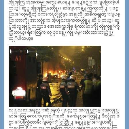
အုုံၾကြ အၾကမ္းဖက္မႈ ယေန႔ ေန႔ခင္းက ျဖစ္ပြားခဲ့ပါ
တယ္။ ဆူပူ အုုံၾကြမႈတိုု႔၊ ဆႏၵျပကန္႔ကြက္မႈတိုု႔ ျဖစ္
ပြားေလ့မရွိတဲ့ စကၤာပူႏိုုင္ငံမွာ အခုုလိုု အဓိကရုုဏ္းျဖစ္
ပြားတာကိုု အားလုုံးက အံ့ၾသၾကတယ္လိုု႔ ဆိုုပါတယ္။ ဆူ
ပူတဲ့လူအုုပ္က ဘတ္စ္ကား၊ အေဆာက္အအုုံ၊ ရဲကားမ်ားကိုု တိုုက္ခုုိက္ဖ်
က္ဆီးတယ္၊ ရဲေတြက လူ ၃၀ခန္႔ကိုု ဖမ္းဆီးထားတယ္လိုု႔
ဆုုိပါတယ္။
လုုပ္ခလစာ အနည္းဆုုံးရတဲ့ ျပည္ပက အလုုပ္ၾကမ္းအလုုပ္သ
မားေတြ စကၤာပူအစုုိးရကိုု မေက်နပ္မႈေတြနဲ႔ ဒီလိုုအျဖ
စ္မွာ ေပါက္ကြဲတာမ်ဳိး ျဖစ္ႏိုုင္တယ္လိုု႔ ခန္႔မွန္းေျပာဆိုု
သူေတြ ရွိပါတယ္။ တနာရီအတြင္း အၾကမ္းဖက္မႈေတြ