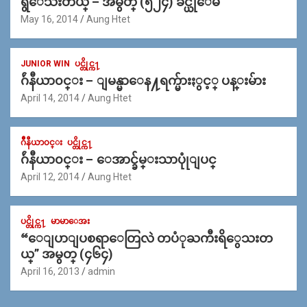
ရွိေသးတယ္ – အမွတ္ (၅၂၄) ခင္ယုေမ
May 16, 2014
Aung Htet
JUNIOR WIN
ပင္တိုင္က႑
ဂ်ဴနီယာ၀င္း – ျမန္မာေန႔ရက္မ်ားႏွင့္ ပန္းမ်ား
April 14, 2014
Aung Htet
ဂ်ဳနီယာ၀င္း
ပင္တိုင္က႑
ဂ်ဴနီယာ၀င္း – ေအာင္ခ်မ္းသာပုုံျပင္
April 12, 2014
Aung Htet
ပင္တိုင္က႑
မာမာေအး
“ေျပာျပစရာေတြလဲ တပံုႀကီးရိွေသးတ
ယ္” အမွတ္ (၄၆၄)
April 16, 2013
admin