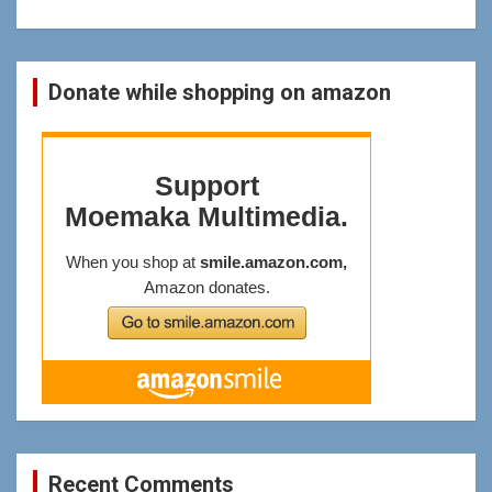
Donate while shopping on amazon
Recent Comments