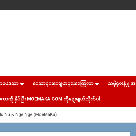
စာပေဒသာ
ေသာင္းေျပာင္းေထြလာ
သမိုင္းနဲ႔ အ
ကာကို နှိပ်ပြီး MOEMAKA.COM ကိုရွေးချယ်လိုက်ပါ
 Nu Nu & Nge Nge (MoeMaKa)