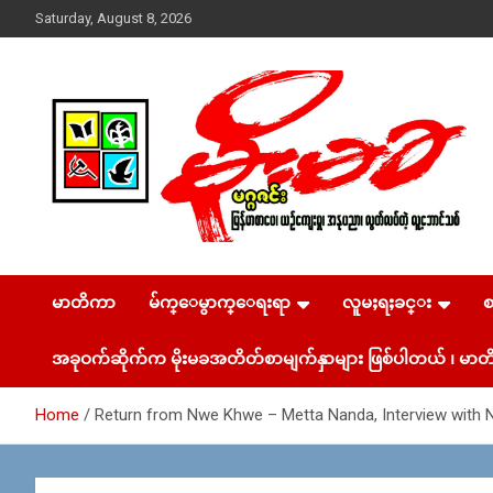
Skip
Saturday, August 8, 2026
to
content
USA – editors @ moemaka.net ((510) 854-6501)။ ရန္ကုန္ ဆက္သြ
MoeMaKa Burmese
ယ္ေရး – အမွတ္ ၂၅၄၊ ပထပ္၊ လမ္း ၄၀၊ ေက်ာက္တံတား၊ ရန္ကုန္။
(ဖုုံး – ၀၉ ၂၅၂ ၂၄၉ ၀၉၄ ၊ ၀၉ ၄၂၁ ၇၄၃ ၇၅၃ ၊ ၀၉ ၅၀၄ ၁၀ ၅၈)
မာတိကာ
မ်က္ေမွာက္ေရးရာ
လူမႈရႈခင္း
News & Media
ျဖန္႔ခ်ိေရး – ဆိပ္ကမ္းသာစာေပ – အမွတ္ ၁၃ / ၃၈ လမ္း။ ပ
လာဇာေစ်းသစ္ ။ ၀၉ ၇၈၆၈၃၇ ၃၀၅ / ၀၉ ၉၆၃၆၉၉၈၃၄
အခုဝက်ဆိုက်က မိုးမခအတိတ်စာမျက်နှာများ ဖြစ်ပါတယ် ၊ မာတိ
Home
Return from Nwe Khwe – Metta Nanda, Interview with