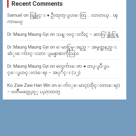
Recent Comments
Samuel
on
ခြန္ဆိုင္း ● ဦးထုတ္ျပာေတြ … လာတယ္… ၾ
ကာမယ္
Dr. Maung Maung Gyi
on
သန္း၀င္းလိႈင္ – ဆာဂြ်န္ဆိုင္မြန္
Dr. Maung Maung Gyi
on
ေမာင္စြမ္းရည္ – အမွတ္အနည္း
ဆံုးေက်ာင္းသား ျမန္မာစာကိုသြား
Dr. Maung Maung Gyi
on
လွေက်ာေဇာ ● တပ္ျပဳျပ
င္ေျပာင္းလဲေရး – အပုိင္း (၁၂)
Ko Zaw Zaw Han Win
on
ေက်ာ္ေမာင္(တိုင္းတာေရး)
– ၀တၳဳမဖတ္သည့္ ပညာတတ္