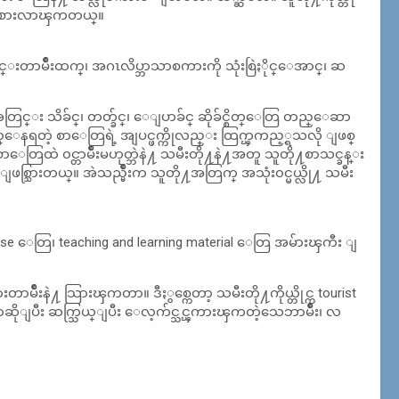
ု႔ စဥ္းစားလာၾကတယ္။
ိုင္းတာမ်ဳိးထက္၊ အဂၤလိပ္ဘာသာစကားကို သုံးစြဲႏိုင္ေအာင္၊ ဆ
အတြင္း သိခ်င္၊ တတ္ခ်င္၊ ေျပာခ်င္ ဆိုခ်င္စိတ္ေတြ တည္ေဆာ
္ေနရတဲ့ စာေတြရဲ့ အျပင္ဖက္ကိုလည္း ထြက္ၾကည့္ရသလို ျဖစ္
ြထဲ ၀င္တာမ်ဳိးမဟုတ္ဘဲနဲ႔ သမီးတို႔နဲ႔အတူ သူတို႔စာသင္ခန္း
ဖစ္သြားတယ္။ အဲသည္မ်ဳိးက သူတို႔အတြက္ အသုံး၀င္မယ္လို႔ သမီး
ise ေတြ၊ teaching and learning material ေတြ အမ်ားၾကီး ျ
တာမ်ဳိးနဲ႔ သြားၾကတာ။ ဒီႏွစ္ကေတာ့ သမီးတို႔ကိုယ္တိုင္က tourist
ျပာဆိုျပီး ဆက္သြယ္ျပီး ေလ့က်င္သင္ၾကားၾကတဲ့သေဘာမ်ဳိး၊ လ