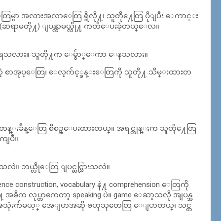
ေလးေတြမွာ အလားအလာေတြ ရွိလို႔၊ သူတို႔ေတြ ပိုျပီး ေကာင္း
႔ (ဆရာမတို႔) ျပန္လာမယ္လို႔ ကတိေပးခဲ့တယ္ေလ။
ြ႔ရသလား။ သူတို႔က ေမွ်ာ္ေကာ ေနသလား။
တဲ့ စာအုပ္ေတြ၊ ေလ့က်င့္ခန္းေတြကို သူတို႔ သိမ္းထားတ
န္းခ်ိန္ေတြ စီစဥ္ေပးထားတယ္။ အရင္တုန္းက သူတို႔ေတြ
ကျပီ။
ားသလဲ။ ဘယ္လိုေတြ ျပင္ဆင္သြားသလဲ။
ence construction, vocabulary နဲ႔ comprehension ေတြကို
 အဓိက လုပ္တာကေတာ့ speaking ပဲ။ game ေဆာ့သလို အျပန္အ
သုံးက်မယ့္ အေျပာအဆို ဗဟုသုတေတြ ေျပာတယ္၊ သင္တ