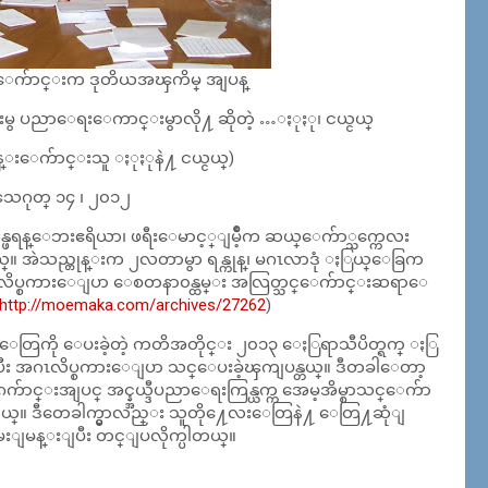
ေက်ာင္းက ဒုတိယအၾကိမ္ အျပန္
ွ ပညာေရးေကာင္းမွာလို႔ ဆိုတဲ့ …ႏုႏု၊ ငယ္ငယ္
္တန္းေက်ာင္းသူ ႏုႏုနဲ႔ ငယ္ငယ္)
း၊ ၾသဂုတ္ ၁၄ ၊ ၂၀၁၂
 ဆန္ဖရန္ေဘးဧရိယာ၊ ဖရီးေမာင့္ျမိဳ့က ဆယ္ေက်ာ္သက္ကေလး
ကတယ္။ အဲသည္တုန္းက ၂လတာမွာ ရန္ကုန္၊ မဂၤလာဒုံ ႏြယ္ေခြက
ၤလိပ္စကားေျပာ ေစတနာ၀န္ထမ္း အလြတ္သင္ေက်ာင္းဆရာေ
http://moemaka.com/archives/27262
)
ြကို ေပးခဲ့တဲ့ ကတိအတိုင္း ၂၀၁၃ ေႏြရာသီပိတ္ရက္ ႏြ
ီး အဂၤလိပ္စကားေျပာ သင္ေပးခဲ့ၾကျပန္တယ္။ ဒီတခါေတာ့
းအျပင္ အင္န္အယ္ဒီပညာေရးကြန္ယက္က အေမ့အိမ္စာသင္ေက်ာ
တယ္။ ဒီတေခါက္မွာလည္း သူတို႔ေလးေတြနဲ႔ ေတြ႔ဆုံျ
ျမန္းျပီး တင္ျပလိုက္ပါတယ္။