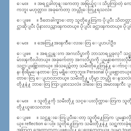
ေမး။
။ အရင္တခါတုန္းကေတာ့ အရြယ္ခ်င္း သိပ္မကြာတဲ့ က
ကဘူး မဟုတ္လား၊ အခုက်ေတာ့ ဘယ္လိုေတြ႔ရသလဲ။
ေျဖ။
။ ဒီတေခါက္မွာေတာ့ သူတို႔ေတြက ပိုျပီး
င္တာဆိုျပီး ပိုနားလည္လာၾကတယ္။ ပိုျပီး ခင္လာၾကတယ္။ 
ေမး။
။ အေတြ႔အၾကဳံေလးေတြ ေျပာပါဦး၊
ေျဖ။
။ အရင္တုန္းက အဂၤလိပ္စာကို ဘာသာရပ္တခုလုိ သင္
မ်ားၾကီးပါတယ္။ အခုက်ေတာ့ အဂၤလိပ္စာကို ျမန္မာစကားလ
သင္တာျဖစ္သြားတယ္။ အဲသည္က်ေတာ့ သမီးတို႔ေတြနဲ႔ ေက်
န၊ စိုးရိမ္ေနတာေတြ မရွိေတာ့ဘူး။ Personal ပိုျဖစ္လ
တာေတြ ေျပာလာတယ္။ သမီးတို႔ ဟိုမွာ ဘယ္လို ေနသလဲ၊
တို႔နဲ႔ ဘာေတြ ကြာျခားသလဲ။ ဒါမ်ဳိးေတြ အမ်ားၾကီး ျဖစ္လ
ေမး။
။ သူတို႔ကို သမီးတို႔ သင္ေပးလိုက္တာေတြက သူတို
တို႔ယူဆသလား။
ေျဖ။
။ သင္တန္းေတြျပီးေတာ့ သူတို႔ေတြက ျမန္မာလို
ယ္။ reflection ေပါ့။ သူတို႔ေတြက သမီးတို႔နဲ႔ သင္ၾကားခဲ
အတြက္ အေထာက္အကူျဖစ္တယ္လို႔ ေရးၾကတယ္။ ဥပမာ tourist