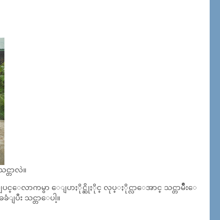
သင္တာလဲ။
ျပင္ေလာကမွာ ေျပာႏိုင္ဆိုႏိုင္ လုပ္ႏိုင္လာေအာင္ သင္တာမ်ဳိးေ
ခခံျပီး သင္တာေပါ့။